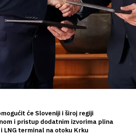
gućit će Sloveniji i široj regiji
nom i pristup dodatnim izvorima plina
i i LNG terminal na otoku Krku