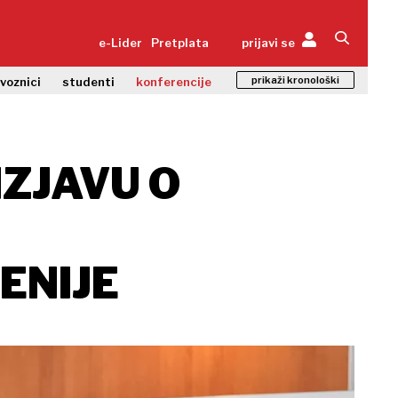
e-Lider
Pretplata
prijavi se
prikaži kronološki
zvoznici
studenti
konferencije
IZJAVU O
ENIJE