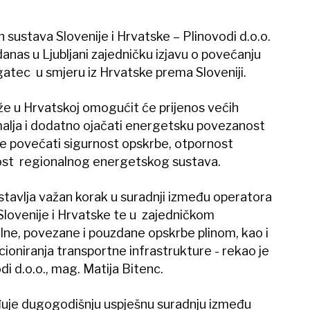
h sustava Slovenije i Hrvatske – Plinovodi d.o.o.
u danas u Ljubljani zajedničku izjavu o povećanju
atec u smjeru iz Hrvatske prema Sloveniji.
 u Hrvatskoj omogućit će prijenos većih
emalja i dodatno ojačati energetsku povezanost
se povećati sigurnost opskrbe, otpornost
nost regionalnog energetskog sustava.
dstavlja važan korak u suradnji između operatora
 Slovenije i Hrvatske te u zajedničkom
lne, povezane i pouzdane opskrbe plinom, kao i
ioniranja transportne infrastrukture - rekao je
di d.o.o., mag. Matija Bitenc.
rđuje dugogodišnju uspješnu suradnju između