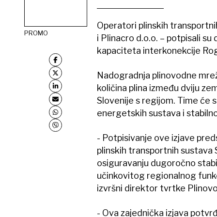
Operatori plinskih transportni
PROMO
i Plinacro d.o.o. – potpisali s
kapaciteta interkonekcije Rog
Nadogradnja plinovodne mreže
količina plina između dviju z
Slovenije s regijom. Time će 
energetskih sustava i stabil
- Potpisivanje ove izjave pre
plinskih transportnih sustava
osiguravanju dugoročno stabi
učinkovitog regionalnog funkc
izvršni direktor tvrtke Plinovo
- Ova zajednička izjava potv