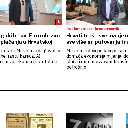
max lambertson (mastercard):
gubi bitku: Euro ubrzao
Hrvati troše sve manje n
 plaćanja u Hrvatskoj
sve više na putovanja i 
direktor Mastercarda govori o
Mastercardovi podaci pokazuj
ne, rastu kartica, AI
domaća ekonomija mijenja, do
 i novoj ekonomiji pretplata
plaća i euro ubrzavaju transf
potrošnje