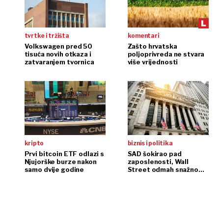
tvrtke i tržišta
komentari
Volkswagen pred 50
Zašto hrvatska
tisuća novih otkaza i
poljoprivreda ne stvara
zatvaranjem tvornica
više vrijednosti
kripto
biznis i politika
Prvi bitcoin ETF odlazi s
SAD šokirao pad
Njujorške burze nakon
zaposlenosti, Wall
samo dvije godine
Street odmah snažno
reagirao