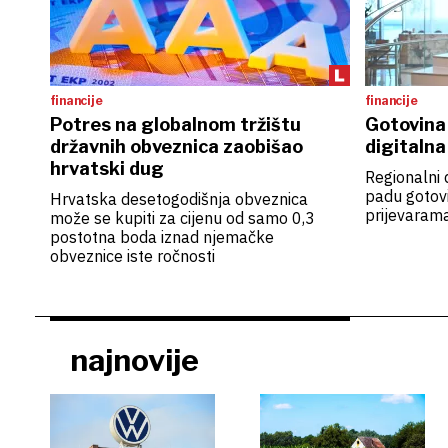
financije
financije
Potres na globalnom tržištu
Gotovina 
državnih obveznica zaobišao
digitalna
hrvatski dug
Regionalni 
padu gotovi
Hrvatska desetogodišnja obveznica
prijevarama
može se kupiti za cijenu od samo 0,3
postotna boda iznad njemačke
obveznice iste ročnosti
najnovije