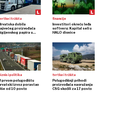
vrtke i tržišta
financije
Hrvatska dobila
Investitori okreću leđa
najvećeg proizvođača
softveru: Kapital seli u
higijenskog papira u
HALO dionice
egiji
iznis i politika
tvrtke i tržišta
U prvom polugodištu
Polugodišnji prihodi
hrvatski izvoz porastao
proizvođača naoružanja
više od 10 posto
CSG skočili za 17 posto