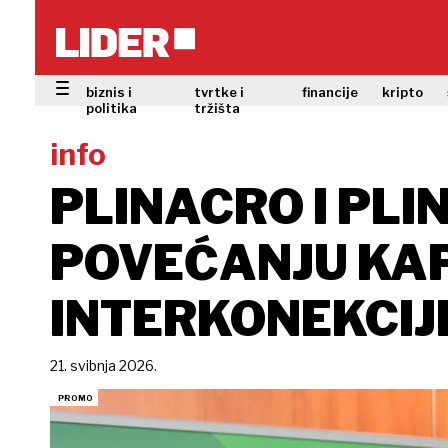
biznis i
tvrtke i
financije
kripto
politika
tržišta
info
PLINACRO I PLI
POVEĆANJU KAP
INTERKONEKCIJE
21. svibnja 2026.