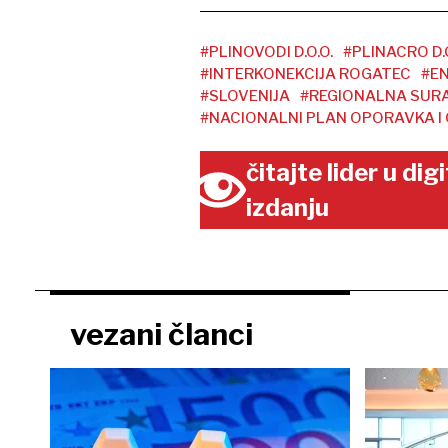
#PLINOVODI D.O.O.
#PLINACRO D.O
#INTERKONEKCIJA ROGATEC
#E
#SLOVENIJA
#REGIONALNA SUR
#NACIONALNI PLAN OPORAVKA I
čitajte lider u di
izdanju
vezani članci