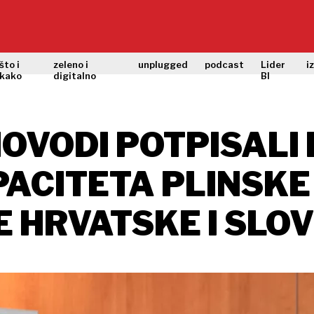
što i
zeleno i
unplugged
podcast
Lider
i
kako
digitalno
BI
NOVODI POTPISALI 
ACITETA PLINSKE
 HRVATSKE I SLOV