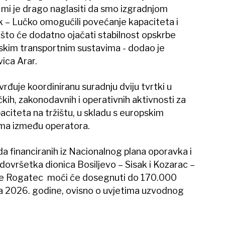
 mi je drago naglasiti da smo izgradnjom
 – Lučko omogućili povećanje kapaciteta i
, što će dodatno ojačati stabilnost opskrbe
inskim transportnim sustavima - dodao je
ica Arar.
rđuje koordiniranu suradnju dviju tvrtki u
kih, zakonodavnih i operativnih aktivnosti za
iteta na tržištu, u skladu s europskim
ma između operatora.
a financiranih iz Nacionalnog plana oporavka i
ovršetka dionica Bosiljevo – Sisak i Kozarac –
ije Rogatec moći će dosegnuti do 170.000
ca 2026. godine, ovisno o uvjetima uzvodnog