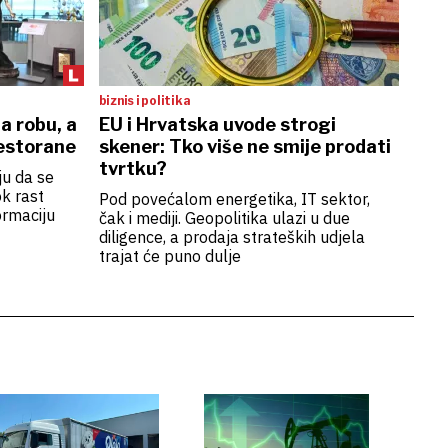
biznis i politika
a robu, a
EU i Hrvatska uvode strogi
restorane
skener: Tko više ne smije prodati
tvrtku?
u da se
k rast
Pod povećalom energetika, IT sektor,
ormaciju
čak i mediji. Geopolitika ulazi u due
diligence, a prodaja strateških udjela
trajat će puno dulje