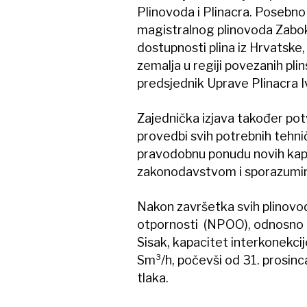
Plinovoda i Plinacra. Posebno
magistralnog plinovoda Zabok
dostupnosti plina iz Hrvatske
zemalja u regiji povezanih pl
predsjednik Uprave Plinacra Iv
Zajednička izjava također potv
provedbi svih potrebnih tehnič
pravodobnu ponudu novih kapac
zakonodavstvom i sporazumi
Nakon završetka svih plinovod
otpornosti (NPOO), odnosno d
Sisak, kapacitet interkonekc
Sm³/h, počevši od 31. prosin
tlaka.