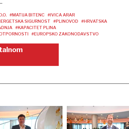
.O.
#MATIJA BITENC
#IVICA ARAR
NERGETSKA SIGURNOST
#PLINOVOD
#HRVATSKA
ADNJA
#KAPACITET PLINA
 OTPORNOSTI
#EUROPSKO ZAKONODAVSTVO
gitalnom