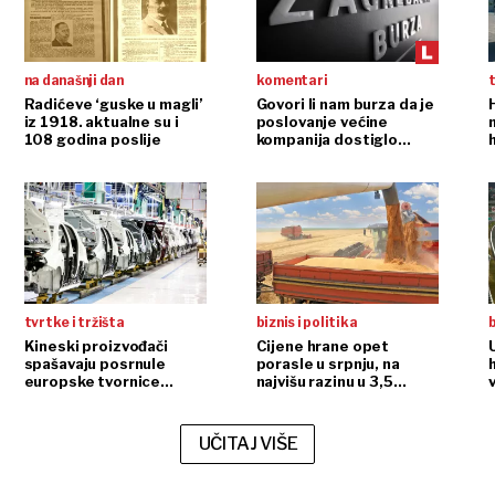
na današnji dan
komentari
t
Radićeve ‘guske u magli’
Govori li nam burza da je
iz 1918. aktualne su i
poslovanje većine
108 godina poslije
kompanija dostiglo
plafon?
r
tvrtke i tržišta
biznis i politika
b
Kineski proizvođači
Cijene hrane opet
spašavaju posrnule
porasle u srpnju, na
europske tvornice
najvišu razinu u 3,5
automobila
godine
UČITAJ VIŠE