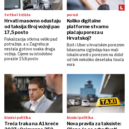
tvrtke i tržišta
porezi
Hrvati masovno odustaju
Koliko digitalne
od taksija: Broj vožnji pao
platforme stvarno
17,5 posto
plaćaju poreza u
Hrvatskoj?
Fiskalizacija otkriva veliki pad
potražnje, a u Zagrebu je
Bolt i Uber u hrvatskim poreznim
nestala gotovo svaka druga
bilancama izgledaju kao mali
vožnja. Cijene su istodobno
lokalni uredi s porezom na dobit
porasle 15,8 posto
od tek nekoliko desetaka tisuća
eura
biznis i politika
biznis i politika
Treća traka na A1 kreće
Nova pravila za taksiste: