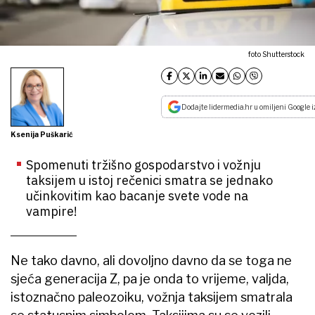
foto Shutterstock
Dodajte lidermedia.hr u omiljeni Google i
Ksenija Puškarić
Spomenuti tržišno gospodarstvo i vožnju
taksijem u istoj rečenici smatra se jednako
učinkovitim kao bacanje svete vode na
vampire!
Ne tako davno, ali dovoljno davno da se toga ne
sjeća generacija Z, pa je onda to vrijeme, valjda,
istoznačno paleozoiku, vožnja taksijem smatrala