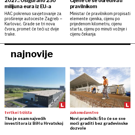
2027.: Osigurano 250
Cijene će se određivati
milijuna eura iz EU-a
pravilnikom
HAC pokrenuo savjetovanje za
Ministar će pravilnikom propisati
proširenje autoceste Zagreb –
elemente cjenika, cijenu po
Karlovac. Grade se tri nova
prijeđenom kilometru, cijenu
čvora, promet će teći uz dvije
starta, cijenu po minuti vožnje i
trake.
cijenu čekanja
najnovije
tvrtke i tržišta
zakonodavstvo
Tko je osam najvećih
Novi pravilnik: Što će se sve
investitora iz BiH u Hrvatskoj
moći graditi bez građevinske
dozvole