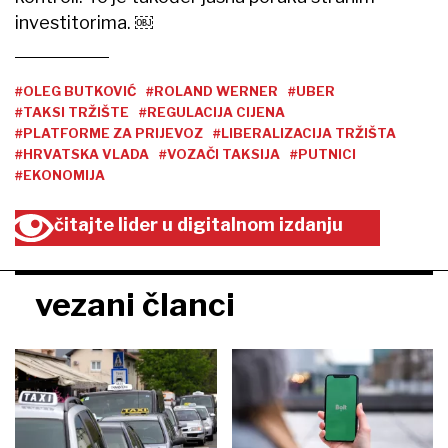
investitorima. ￼
#OLEG BUTKOVIĆ
#ROLAND WERNER
#UBER
#TAKSI TRŽIŠTE
#REGULACIJA CIJENA
#PLATFORME ZA PRIJEVOZ
#LIBERALIZACIJA TRŽIŠTA
#HRVATSKA VLADA
#VOZAČI TAKSIJA
#PUTNICI
#EKONOMIJA
čitajte lider u digitalnom izdanju
vezani članci