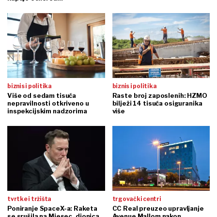
biznis i politika
biznis i politika
Više od sedam tisuća
Raste broj zaposlenih: HZMO
nepravilnosti otkriveno u
bilježi 14 tisuća osiguranika
inspekcijskim nadzorima
više
tvrtke i tržišta
trgovački centri
Poniranje SpaceX-a: Raketa
CC Real preuzeo upravljanje
se srušila na Mjesec, dionica
Avenue Mallom nakon