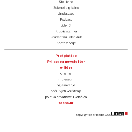
Što i kako
Zeleno i digitalno
Unplugged
Podcast
Lider BI
Klub izvoznika
Studentski Lider klub
Konferencije
Pretplati se
Prijava na newsletter
e-lider
o nama
impressum
oglašavanje
opći uvjeti korištenja
politika privatnosti i kolačića
tocno.hr
copyright lider media 2025.