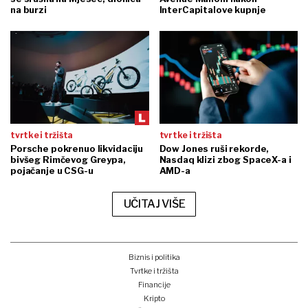
na burzi
InterCapitalove kupnje
tvrtke i tržišta
tvrtke i tržišta
Porsche pokrenuo likvidaciju
Dow Jones ruši rekorde,
bivšeg Rimčevog Greypa,
Nasdaq klizi zbog SpaceX-a i
pojačanje u CSG-u
AMD-a
UČITAJ VIŠE
Biznis i politika
Tvrtke i tržišta
Financije
Kripto