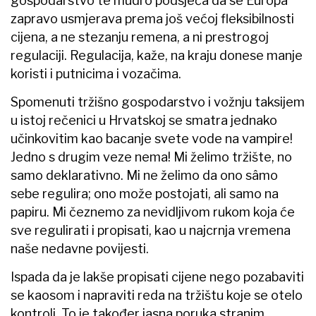
gospodarstvo te mudro podsjeća da se Europa
zapravo usmjerava prema još većoj fleksibilnosti
cijena, a ne stezanju remena, a ni prestrogoj
regulaciji. Regulacija, kaže, na kraju donese manje
koristi i putnicima i vozačima.
Spomenuti tržišno gospodarstvo i vožnju taksijem
u istoj rečenici u Hrvatskoj se smatra jednako
učinkovitim kao bacanje svete vode na vampire!
Jedno s drugim veze nema! Mi želimo tržište, no
samo deklarativno. Mi ne želimo da ono sâmo
sebe regulira; ono može postojati, ali samo na
papiru. Mi čeznemo za nevidljivom rukom koja će
sve regulirati i propisati, kao u najcrnja vremena
naše nedavne povijesti.
Ispada da je lakše propisati cijene nego pozabaviti
se kaosom i napraviti reda na tržištu koje se otelo
kontroli. To je također jasna poruka stranim