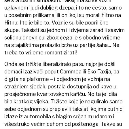
se statusnim simbolom. Taksijima su se vozili
uglavnom ljudi dubljeg džepa, i to ne često, samo
u posebnim prilikama, ili oni koji su morali hitno na
Hitnu. I to je bilo to. Vožnje su bile poprilično
skupe. Taksisti su jednom ili dvjema zaradili sasvim
solidnu dnevnicu, zbog čega je slobodno vrijeme
na stajalištima prolazilo brže uz partije šaha... Ne
treba to vrijeme romantizirati!
Onda se tržište liberaliziralo pa su najprije došli
domaći izazivači poput Cammea ili Eko Taxija, pa
digitalne plaforme – i odjednom je vožnja na
stražnjem sjedalu postala dostupnija od kave u
prosječnome kvartovskom kafiću. No ta je idila
bila kratkog vijeka. Tržište koje je reguliralo samo
sebe odjednom su preplavili taksisti kojima putnici
izlaze iz automobila s blagim srčanim udarom i
višestruko većim cehom od poštenoga. Takve su