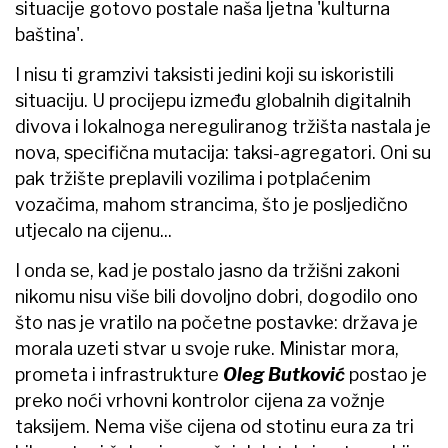
situacije gotovo postale naša ljetna 'kulturna
baština'.
I nisu ti gramzivi taksisti jedini koji su iskoristili
situaciju. U procijepu između globalnih digitalnih
divova i lokalnoga nereguliranog tržišta nastala je
nova, specifična mutacija: taksi-agregatori. Oni su
pak tržište preplavili vozilima i potplaćenim
vozačima, mahom strancima, što je posljedično
utjecalo na cijenu...
I onda se, kad je postalo jasno da tržišni zakoni
nikomu nisu više bili dovoljno dobri, dogodilo ono
što nas je vratilo na početne postavke: država je
morala uzeti stvar u svoje ruke. Ministar mora,
prometa i infrastrukture
Oleg Butković
postao je
preko noći vrhovni kontrolor cijena za vožnje
taksijem. Nema više cijena od stotinu eura za tri