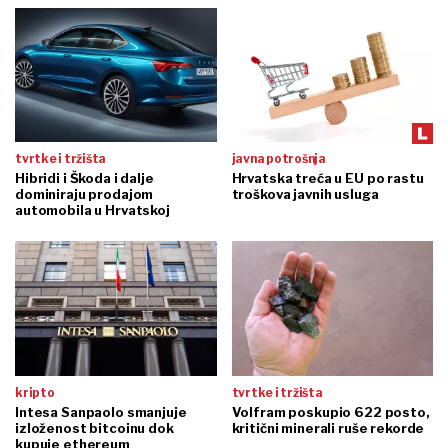
tvrtke i tržišta
javna potrošnja
Hibridi i Škoda i dalje
Hrvatska treća u EU po rastu
dominiraju prodajom
troškova javnih usluga
automobila u Hrvatskoj
kripto
tvrtke i tržišta
Intesa Sanpaolo smanjuje
Volfram poskupio 622 posto,
izloženost bitcoinu dok
kritični minerali ruše rekorde
kupuje ethereum