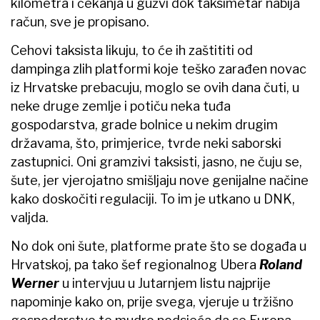
kilometra i čekanja u gužvi dok taksimetar nabija
račun, sve je propisano.
Cehovi taksista likuju, to će ih zaštititi od
dampinga zlih platformi koje teško zarađen novac
iz Hrvatske prebacuju, moglo se ovih dana čuti, u
neke druge zemlje i potiču neka tuđa
gospodarstva, grade bolnice u nekim drugim
državama, što, primjerice, tvrde neki saborski
zastupnici. Oni gramzivi taksisti, jasno, ne čuju se,
šute, jer vjerojatno smišljaju nove genijalne načine
kako doskočiti regulaciji. To im je utkano u DNK,
valjda.
No dok oni šute, platforme prate što se događa u
Hrvatskoj, pa tako šef regionalnog Ubera
Roland
Werner
u intervjuu u Jutarnjem listu najprije
napominje kako on, prije svega, vjeruje u tržišno