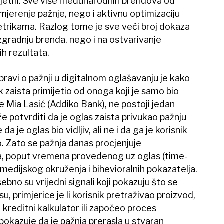
mjetni. Sve više međunarodnih brendova od
mjerenje pažnje, nego i aktivnu optimizaciju
rikama. Razlog tome je sve veći broj dokaza
zgradnju brenda, nego i na ostvarivanje
ih rezultata.
spravi o pažnji u digitalnom oglašavanju je kako
nik zaista primijetio od onoga koji je samo bio
e Mia Lasić (Addiko Bank), ne postoji jedan
že potvrditi da je oglas zaista privukao pažnju
a je oglas bio vidljiv, ali ne i da ga je korisnik
io. Zato se pažnja danas procjenjuje
la, poput vremena provedenog uz oglas (time-
e medijskog okruženja i bihevioralnih pokazatelja.
bno su vrijedni signali koji pokazuju što se
, primjerice je li korisnik pretraživao proizvod,
 kreditni kalkulator ili započeo proces
okazuje da je pažnja prerasla u stvaran