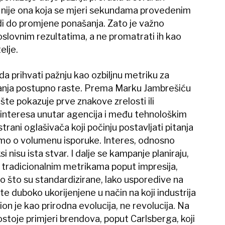
ja nije ona koja se mjeri sekundama provedenim
di do promjene ponašanja. Zato je važno
oslovnim rezultatima, a ne promatrati ih kao
elje.
a prihvati pažnju kao ozbiljnu metriku za
mpanja postupno raste. Prema Marku Jambrešiću
ište pokazuje prve znakove zrelosti ili
t interesa unutar agencija i među tehnološkim
strani oglašivača koji počinju postavljati pitanja
amo o volumenu isporuke. Interes, odnosno
i nisu ista stvar. I dalje se kampanje planiraju,
a tradicionalnim metrikama poput impresija,
to što su standardizirane, lako usporedive na
e duboko ukorijenjene u način na koji industrija
ion je kao prirodna evolucija, ne revolucija. Na
toje primjeri brendova, poput Carlsberga, koji