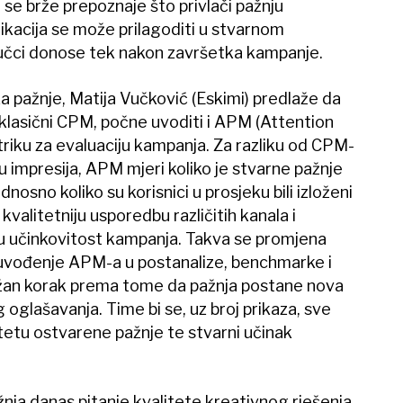
e brže prepoznaje što privlači pažnju
nikacija se može prilagoditi u stvarnom
učci donose tek nakon završetka kampanje.
 pažnje, Matija Vučković (Eskimi) predlaže da
 klasični CPM, počne uvoditi i APM (Attention
riku za evaluaciju kampanja. Za razliku od CPM-
ću impresija, APM mjeri koliko je stvarne pažnje
nosno koliko su korisnici u prosjeku bili izloženi
alitetniju usporedbu različitih kanala i
d u učinkovitost kampanja. Takva se promjena
 uvođenje APM-a u postanalize, benchmarke i
ažan korak prema tome da pažnja postane nova
 oglašavanja. Time bi se, uz broj prikaza, sve
itetu ostvarene pažnje te stvarni učinak
žnja danas pitanje kvalitete kreativnog rješenja,