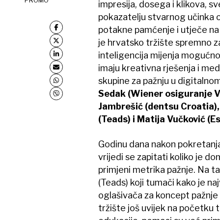
impresija, dosega i klikova, sv
pokazatelju stvarnog učinka o
potakne pamćenje i utječe na 
je hrvatsko tržište spremno z
inteligencija mijenja mogućno
imaju kreativna rješenja i med
skupine za pažnju u digitalno
Sedak (Wiener osiguranje VI
Jambrešić (dentsu Croatia),
(Teads) i Matija Vučković (Es
Godinu dana nakon pokretanja 
vrijedi se zapitati koliko je 
primjeni metrika pažnje. Na t
(Teads) koji tumači kako je na
oglašivača za koncept pažnje
tržište još uvijek na početku