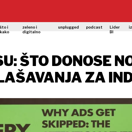
što i
zeleno i
unplugged
podcast
Lider
i
kako
digitalno
BI
SU: ŠTO DONOSE N
LAŠAVANJA ZA IND