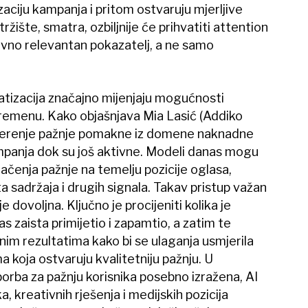
aciju kampanja i pritom ostvaruju mjerljive
žište, smatra, ozbiljnije će prihvatiti attention
no relevantan pokazatelj, a ne samo
atizacija značajno mijenjaju mogućnosti
remenu. Kako objašnjava Mia Lasić (Addiko
jerenje pažnje pomakne iz domene naknadne
mpanja dok su još aktivne. Modeli danas mogu
lačenja pažnje na temelju pozicije oglasa,
 sadržaja i drugih signala. Takav pristup važan
je dovoljna. Ključno je procijeniti kolika je
as zaista primijetio i zapamtio, a zatim te
nim rezultatima kako bi se ulaganja usmjerila
 koja ostvaruju kvalitetniju pažnju. U
orba za pažnju korisnika posebno izražena, AI
 kreativnih rješenja i medijskih pozicija