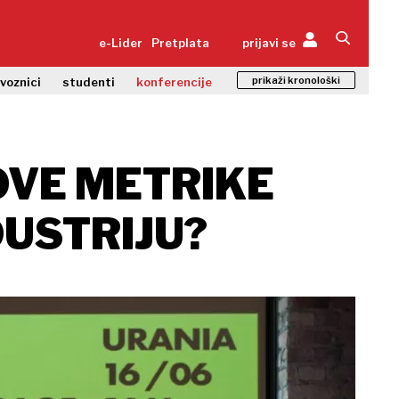
e-Lider
Pretplata
prijavi se
prikaži kronološki
zvoznici
studenti
konferencije
OVE METRIKE
USTRIJU?