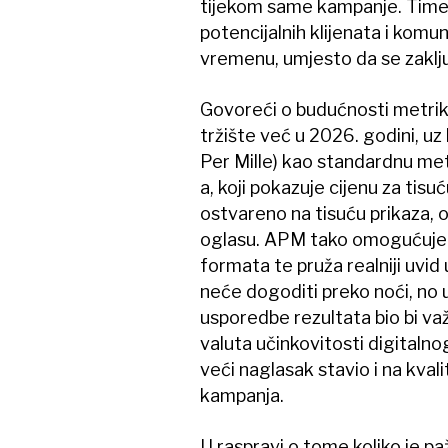
tijekom same kampanje. Time s
potencijalnih klijenata i komu
vremenu, umjesto da se zaklj
Govoreći o budućnosti metrika
tržište već u 2026. godini, uz
Per Mille) kao standardnu met
a, koji pokazuje cijenu za tisu
ostvareno na tisuću prikaza, od
oglasu. APM tako omogućuje kv
formata te pruža realniji uvi
neće dogoditi preko noći, no
usporedbe rezultata bio bi v
valuta učinkovitosti digitalnog
veći naglasak stavio i na kval
kampanja.
U raspravi o tome koliko je pa