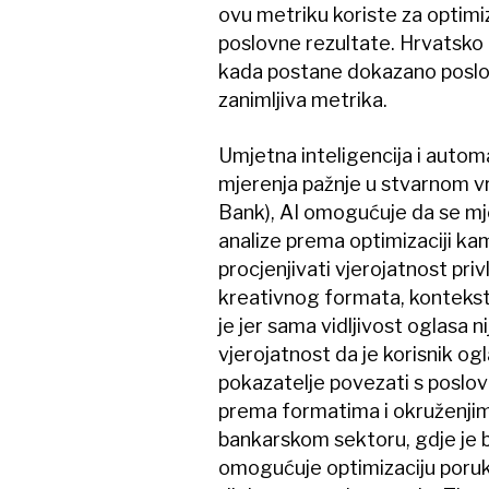
ovu metriku koriste za optimiz
poslovne rezultate. Hrvatsko tr
kada postane dokazano poslov
zanimljiva metrika.
Umjetna inteligencija i autom
mjerenja pažnje u stvarnom v
Bank), AI omogućuje da se m
analize prema optimizaciji ka
procjenjivati vjerojatnost priv
kreativnog formata, konteksta
je jer sama vidljivost oglasa ni
vjerojatnost da je korisnik ogl
pokazatelje povezati s poslov
prema formatima i okruženjima
bankarskom sektoru, gdje je b
omogućuje optimizaciju poruka,