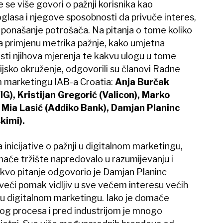
e se više govori o pažnji korisnika kao
glasa i njegove sposobnosti da privuče interes,
ponašanje potrošača. Na pitanja o tome koliko
a primjenu metrika pažnje, kako umjetna
sti njihova mjerenja te kakvu ulogu u tome
ijsko okruženje, odgovorili su članovi Radne
m marketingu IAB-a Croatia:
Anja Burčak
G), Kristijan Gregorić (Valicon), Marko
 Mia Lasić (Addiko Bank), Damjan Planinc
kimi).
inicijative o pažnji u digitalnom marketingu,
domaće tržište napredovalo u razumijevanju i
akvo pitanje odgovorio je Damjan Planinc
jveći pomak vidljiv u sve većem interesu većih
 u digitalnom marketingu. Iako je domaće
 tog procesa i pred industrijom je mnogo