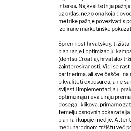
interes. Najkvalitetnija pažn
uz oglas, nego ona koja dovo
metrike pažnje povezivati s p
izolirane marketinške pokazat
Spremnost hrvatskog tržišta d
planiranje i optimizaciju ka
(dentsu Croatia), hrvatsko trž
zainteresiranosti. Vidi se ras
partnerima, ali sve češće i na 
o kvaliteti exposurea, a ne s
svijest i implementacija u praks
optimiziraju i evaluiraju prem
dosega i klikova, primarno za
temelju osnovnih pokazatelja t
planira i kupuje medije. Attent
međunarodnom tržištu već pos