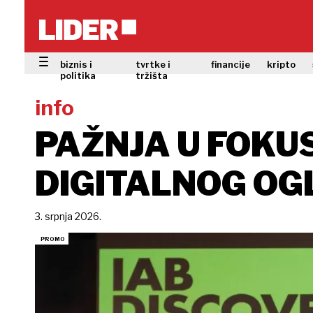
biznis i
tvrtke i
financije
kripto
politika
tržišta
info
PAŽNJA U FOKU
DIGITALNOG OG
3. srpnja 2026.