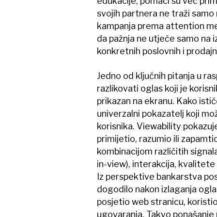
edukacije, pomaci su već pri
svojih partnera ne traži samo 
kampanja prema attention met
da pažnja ne utječe samo na i
konkretnih poslovnih i prodajn
Jedno od ključnih pitanja u ra
razlikovati oglas koji je koris
prikazan na ekranu. Kako istič
univerzalni pokazatelj koji mo
korisnika. Viewability pokazuje d
primijetio, razumio ili zapamt
kombinacijom različitih signa
in-view), interakcija, kvalitet
Iz perspektive bankarstva pose
dogodilo nakon izlaganja oglasu
posjetio web stranicu, koristio
ugovaranja. Takvo ponašanje p