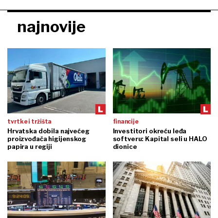
najnovije
tvrtke i tržišta
financije
Hrvatska dobila najvećeg
Investitori okreću leđa
proizvođača higijenskog
softveru: Kapital seli u HALO
papira u regiji
dionice