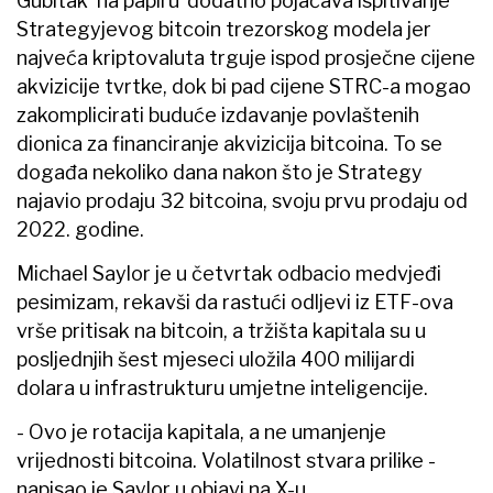
Gubitak ‘na papiru’ dodatno pojačava ispitivanje
Strategyjevog bitcoin trezorskog modela jer
najveća kriptovaluta trguje ispod prosječne cijene
akvizicije tvrtke, dok bi pad cijene STRC-a mogao
zakomplicirati buduće izdavanje povlaštenih
dionica za financiranje akvizicija bitcoina. To se
događa nekoliko dana nakon što je Strategy
najavio prodaju 32 bitcoina, svoju prvu prodaju od
2022. godine.
Michael Saylor je u četvrtak odbacio medvjeđi
pesimizam, rekavši da rastući odljevi iz ETF-ova
vrše pritisak na bitcoin, a tržišta kapitala su u
posljednjih šest mjeseci uložila 400 milijardi
dolara u infrastrukturu umjetne inteligencije.
- Ovo je rotacija kapitala, a ne umanjenje
vrijednosti bitcoina. Volatilnost stvara prilike -
napisao je Saylor u objavi na X-u.