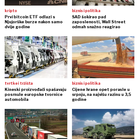
kripto
biznis i politika
Prvi bitcoin ETF odlazi s
SAD šokirao pad
Njujorške burze nakon samo
zaposlenosti, Wall Street
dvije godine
odmah snažno reagirao
tvrtke i tržišta
biznis i politika
Kineski proizvođači spašavaju
Cijene hrane opet porasle u
posrnule europske tvornice
srpnju, na najvišu razinu u 3,5
automobila
godine