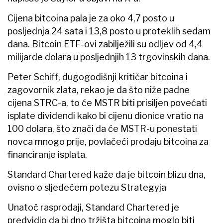
Cijena bitcoina pala je za oko 4,7 posto u
posljednja 24 sata i 13,8 posto u proteklih sedam
dana. Bitcoin ETF-ovi zabilježili su odljev od 4,4
milijarde dolara u posljednjih 13 trgovinskih dana.
Peter Schiff, dugogodišnji kritičar bitcoina i
zagovornik zlata, rekao je da što niže padne
cijena STRC-a, to će MSTR biti prisiljen povećati
isplate dividendi kako bi cijenu dionice vratio na
100 dolara, što znači da će MSTR-u ponestati
novca mnogo prije, povlačeći prodaju bitcoina za
financiranje isplata.
Standard Chartered kaže da je bitcoin blizu dna,
ovisno o sljedećem potezu Strategyja
Unatoč rasprodaji, Standard Chartered je
predvidio da bi dno tržišta bitcoina moglo biti