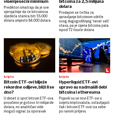
višemjesečni minimum
bitcoina za 2,5 milijuna
dolara
Prediktori smatraju da je sve
vjerojatnije da će bitcoinova
Prodajom se tvrtka za
sljedeća stanica biti 55.000
upravljanje bitcoinom odriče
dolara umjesto 84.000 dolara
svog dugogodišnjeg ‘never sell’
stava, pa je cijena bitcoina pala
ispod 72 tisuće dolara
kripto
kripto
Bitcoin ETF-ovi bilježe
Hyperliquid ETF-ovi
rekordne odljeve, bliži li se
upravo su nadmašili debi
dno?
bitcoina i ethereuma
U deset iz spot bitcoin ETF-ova
Pojavili su se novi ETF-ovi u
povučeno je gotovo tri milijarde
svijetu kriptovaluta, ostavljajući
dolara, no analitičari vide
čak i bitcoin ETF-ove iza sebe
mogući signal za oporavak
po ranom priljevu