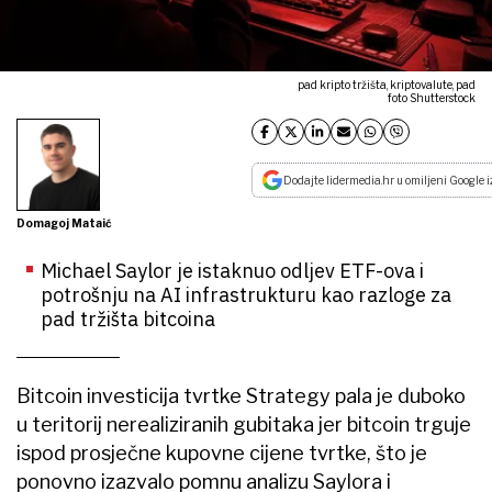
pad kripto tržišta, kriptovalute, pad
foto Shutterstock
Dodajte lidermedia.hr u omiljeni Google i
Domagoj Mataić
Michael Saylor je istaknuo odljev ETF-ova i
potrošnju na AI infrastrukturu kao razloge za
pad tržišta bitcoina
Bitcoin investicija tvrtke Strategy pala je duboko
u teritorij nerealiziranih gubitaka jer bitcoin trguje
ispod prosječne kupovne cijene tvrtke, što je
ponovno izazvalo pomnu analizu Saylora i