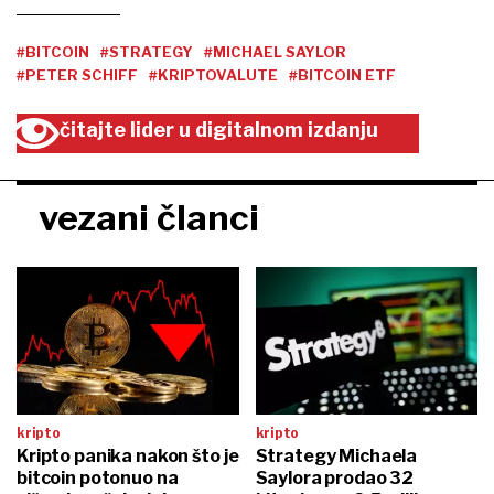
#BITCOIN
#STRATEGY
#MICHAEL SAYLOR
#PETER SCHIFF
#KRIPTOVALUTE
#BITCOIN ETF
čitajte lider u digitalnom izdanju
vezani članci
kripto
kripto
Kripto panika nakon što je
Strategy Michaela
bitcoin potonuo na
Saylora prodao 32