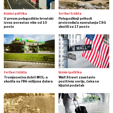
biznis i politika
tvrtke i tržišta
U prvom polugodištu hrvatski
Polugodišnji prihodi
izvoz porastao više od 10
proizvođača naoružanja CSG
posto
skočili za 17 posto
tvrtke i tržišta
biznis i politika
Tromjesečna dobit MOL-a
Wall Street zaustavio
skočila na 786 milijuna dolara
pozitivnu seriju, čeka se
ključni podatak