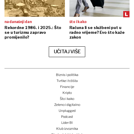
na današnji dan
što i kako
Rekordne 1986. i 2025.: Što
Računa li se službeni put u
se u turizmu zapravo
radno vrijeme? Evo što kaže
promijenilo?
zakon
UČITAJ VIŠE
Biznis i politika
Tvrtke i tržišta
Financije
Kripto
Što i kako
Zeleno i digitalno
Unplugged
Podcast
Lider BI
Klub izvoznika