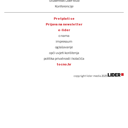
Studentski Lider klub
Konferencije
Pretplati se
Prijava na newsletter
e-lider
o nama
impressum
oglašavanje
opći uvjeti korištenja
politika privatnosti i kolačića
tocno.hr
copyright lider media 2025.