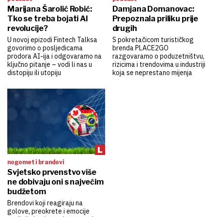
Marijana Šarolić Robić:
Damjana Domanovac:
Tko se treba bojati AI
Prepoznala priliku prije
revolucije?
drugih
U novoj epizodi Fintech Talksa
S pokretačicom turističkog
govorimo o posljedicama
brenda PLACE2GO
prodora AI-ija i odgovaramo na
razgovaramo o poduzetništvu,
ključno pitanje – vodi li nas u
rizicima i trendovima u industriji
distopiju ili utopiju
koja se neprestano mijenja
nogomet i brandovi
Svjetsko prvenstvo više
ne dobivaju oni s najvećim
budžetom
Brendovi koji reagiraju na
golove, preokrete i emocije