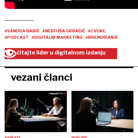
#SANDRA BABIĆ
#NEBOJŠA GRBAČIĆ
#CVOKE
#PODCAST
#DIGITALNI MARKETING
#BRENDIRANJE
čitajte lider u digitalnom izdanju
vezani članci
podcast
podcast