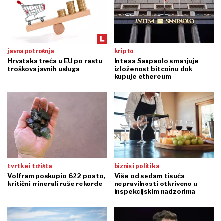
javna potrošnja
kripto
Hrvatska treća u EU po rastu
Intesa Sanpaolo smanjuje
troškova javnih usluga
izloženost bitcoinu dok
kupuje ethereum
tvrtke i tržišta
biznis i politika
Volfram poskupio 622 posto,
Više od sedam tisuća
kritični minerali ruše rekorde
nepravilnosti otkriveno u
inspekcijskim nadzorima