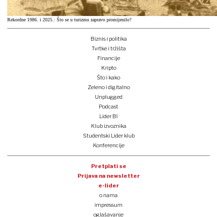
Rekordne 1986. i 2025.: Što se u turizmu zapravo promijenilo?
Biznis i politika
Tvrtke i tržišta
Financije
Kripto
Što i kako
Zeleno i digitalno
Unplugged
Podcast
Lider BI
Klub izvoznika
Studentski Lider klub
Konferencije
Pretplati se
Prijava na newsletter
e-lider
o nama
impressum
oglašavanje