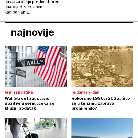
navijača imaju prednost pred
unaprijed zacrtanim
kampanjama.
najnovije
biznis i politika
na današnji dan
Wall Street zaustavio
Rekordne 1986. i 2025.: Što
pozitivnu seriju, čeka se
se u turizmu zapravo
ključni podatak
promijenilo?