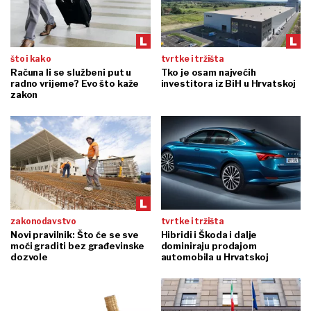
što i kako
tvrtke i tržišta
Računa li se službeni put u
Tko je osam najvećih
radno vrijeme? Evo što kaže
investitora iz BiH u Hrvatskoj
zakon
zakonodavstvo
tvrtke i tržišta
Novi pravilnik: Što će se sve
Hibridi i Škoda i dalje
moći graditi bez građevinske
dominiraju prodajom
dozvole
automobila u Hrvatskoj