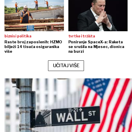
biznis i politika
tvrtke i tržišta
Raste broj zaposlenih: HZMO
Poniranje SpaceX-a: Raketa
bilježi 14 tisuća osiguranika
se srušila na Mjesec, dionica
više
na burzi
UČITAJ VIŠE