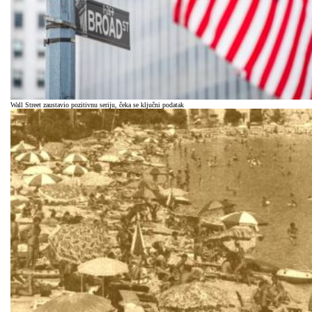
Wall Street zaustavio pozitivnu seriju, čeka se ključni podatak