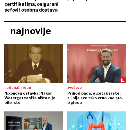
certifikatima, osigurani
sefovi i osobna dostava
najnovije
na današnji dan
zvečevo
Nixonova ostavka: Nakon
Prihod pada, gubitak raste,
Watergatea više ništa nije
ali nije sve tako crno kao što
bilo isto
izgleda