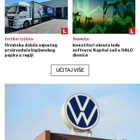
tvrtke i tržišta
financije
Hrvatska dobila najvećeg
Investitori okreću leđa
proizvođača higijenskog
softveru: Kapital seli u HALO
papira u regiji
dionice
UČITAJ VIŠE