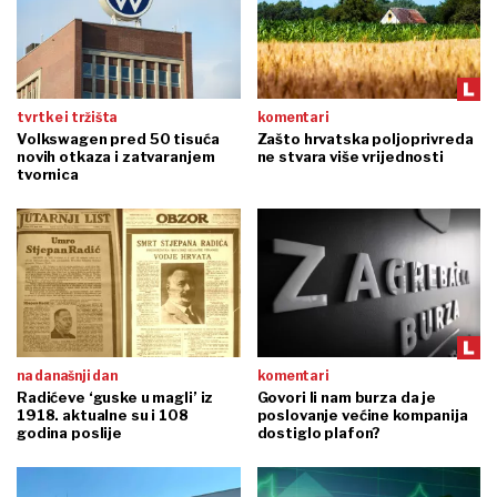
tvrtke i tržišta
komentari
Volkswagen pred 50 tisuća
Zašto hrvatska poljoprivreda
novih otkaza i zatvaranjem
ne stvara više vrijednosti
tvornica
na današnji dan
komentari
Radićeve ‘guske u magli’ iz
Govori li nam burza da je
1918. aktualne su i 108
poslovanje većine kompanija
godina poslije
dostiglo plafon?