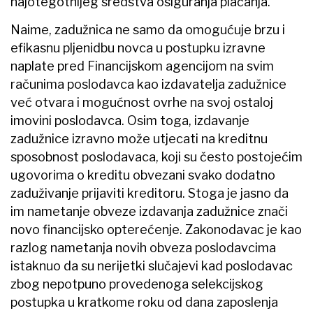
najotegotnijeg sredstva osiguranja plaćanja.
Naime, zadužnica ne samo da omogućuje brzu i
efikasnu pljenidbu novca u postupku izravne
naplate pred Financijskom agencijom na svim
računima poslodavca kao izdavatelja zadužnice
već otvara i mogućnost ovrhe na svoj ostaloj
imovini poslodavca. Osim toga, izdavanje
zadužnice izravno može utjecati na kreditnu
sposobnost poslodavaca, koji su često postojećim
ugovorima o kreditu obvezani svako dodatno
zaduživanje prijaviti kreditoru. Stoga je jasno da
im nametanje obveze izdavanja zadužnice znači
novo financijsko opterećenje. Zakonodavac je kao
razlog nametanja novih obveza poslodavcima
istaknuo da su nerijetki slučajevi kad poslodavac
zbog nepotpuno provedenoga selekcijskog
postupka u kratkome roku od dana zaposlenja