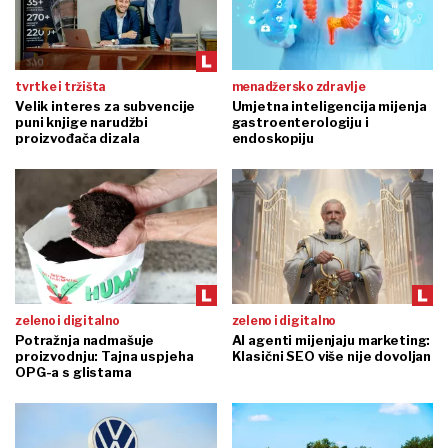
tvrtke i tržišta
menadžersko zdravlje
Velik interes za subvencije
Umjetna inteligencija mijenja
puni knjige narudžbi
gastroenterologiju i
proizvođača dizala
endoskopiju
zeleno i digitalno
zeleno i digitalno
Potražnja nadmašuje
AI agenti mijenjaju marketing:
proizvodnju: Tajna uspjeha
Klasični SEO više nije dovoljan
OPG-a s glistama