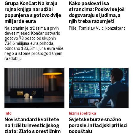
Grupa Končar: Na kraju
Kako poslovati sa
rujna knjiga narudžbi
strancima: Poslovi se još
popunjena s gotovo dvije
dogovaraju s ljudima, a
milijarde eura
njih treba razumjeti
Na stranim je tržištima u prvih
Piše: Tomislav Vuić, konzultant
devet mjeseci Končar ostvario
gotovo 73 posto od ukupnih
734,6 milijuna eura prihoda,
odnosno 133,5 milijuna eura više
nego u istome prošlogodišnjem
razdoblju
info
biznis i politika
Novi standard kvalitete
Svjetske burze snažno
na tržištu investicijskog
porasle, inflacijski pritisci
zlata: Zlato s prestižnim
popuštaju