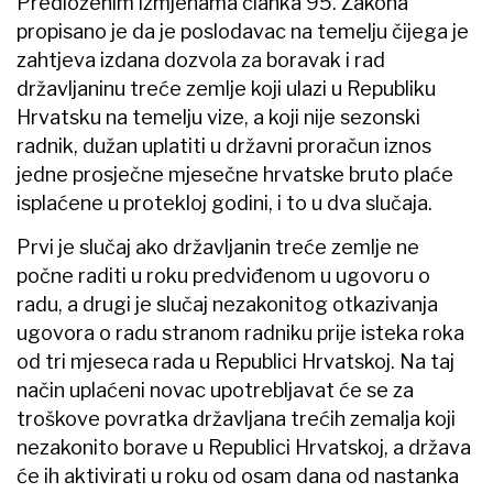
Predloženim izmjenama članka 95. Zakona
propisano je da je poslodavac na temelju čijega je
zahtjeva izdana dozvola za boravak i rad
državljaninu treće zemlje koji ulazi u Republiku
Hrvatsku na temelju vize, a koji nije sezonski
radnik, dužan uplatiti u državni proračun iznos
jedne prosječne mjesečne hrvatske bruto plaće
isplaćene u protekloj godini, i to u dva slučaja.
Prvi je slučaj ako državljanin treće zemlje ne
počne raditi u roku predviđenom u ugovoru o
radu, a drugi je slučaj nezakonitog otkazivanja
ugovora o radu stranom radniku prije isteka roka
od tri mjeseca rada u Republici Hrvatskoj. Na taj
način uplaćeni novac upotrebljavat će se za
troškove povratka državljana trećih zemalja koji
nezakonito borave u Republici Hrvatskoj, a država
će ih aktivirati u roku od osam dana od nastanka