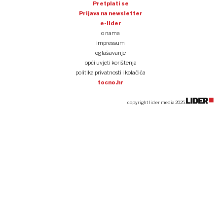
Pretplati se
Prijava na newsletter
e-lider
o nama
impressum
oglašavanje
opći uvjeti korištenja
politika privatnosti i kolačića
tocno.hr
copyright lider media 2025.