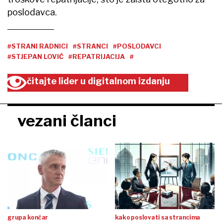
poslodavca.
#STRANI RADNICI
#STRANCI
#POSLODAVCI
#STJEPAN LOVIĆ
#REPATRIJACIJA
#
čitajte lider u digitalnom izdanju
vezani članci
grupa končar
kako poslovati sa strancima