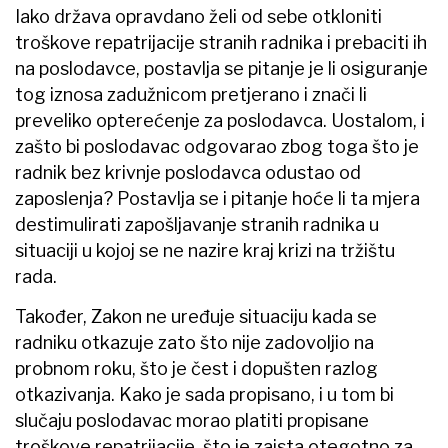
Iako država opravdano želi od sebe otkloniti
troškove repatrijacije stranih radnika i prebaciti ih
na poslodavce, postavlja se pitanje je li osiguranje
tog iznosa zadužnicom pretjerano i znači li
preveliko opterećenje za poslodavca. Uostalom, i
zašto bi poslodavac odgovarao zbog toga što je
radnik bez krivnje poslodavca odustao od
zaposlenja? Postavlja se i pitanje hoće li ta mjera
destimulirati zapošljavanje stranih radnika u
situaciji u kojoj se ne nazire kraj krizi na tržištu
rada.
Također, Zakon ne uređuje situaciju kada se
radniku otkazuje zato što nije zadovoljio na
probnom roku, što je čest i dopušten razlog
otkazivanja. Kako je sada propisano, i u tom bi
slučaju poslodavac morao platiti propisane
troškove repatrijacije, što je zaista otegotno za