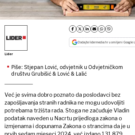
Dodajte lidermedia.hr u omiljeni Google i
Lider
Piše: Stjepan Lović, odvjetnik u Odvjetničkom
društvu Grubišić & Lović & Lalić
Već je svima dobro poznato da poslodavci bez
zapošljavanja stranih radnika ne mogu udovoljiti
potrebama tržišta rada. Stoga ne začuđuje Vladin
podatak naveden u Nacrtu prijedloga zakona o
izmjenama i dopunama Zakona o strancima da je u
prvih sedam mjeseci 2024. već izdano 131.879