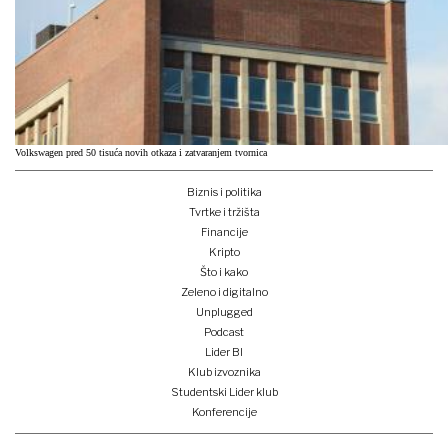
Volkswagen pred 50 tisuća novih otkaza i zatvaranjem tvornica
Biznis i politika
Tvrtke i tržišta
Financije
Kripto
Što i kako
Zeleno i digitalno
Unplugged
Podcast
Lider BI
Klub izvoznika
Studentski Lider klub
Konferencije