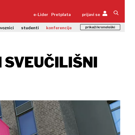
e-Lider
Pretplata
prijavi se
prikaži kronološki
zvoznici
studenti
konferencije
 SVEUČILIŠNI