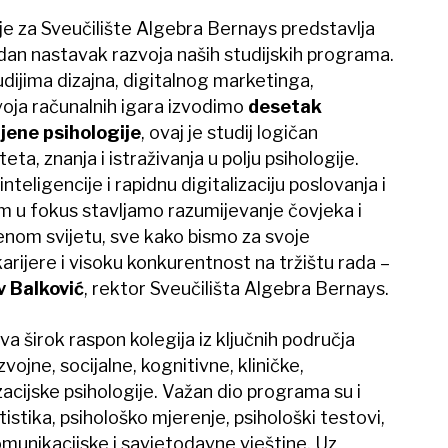
ije za Sveučilište Algebra Bernays predstavlja
odan nastavak razvoja naših studijskih programa.
dijima dizajna, digitalnog marketinga,
voja računalnih igara izvodimo
desetak
njene psihologije
, ovaj je studij logičan
ta, znanja i istraživanja u polju psihologije.
nteligencije i rapidnu digitalizaciju poslovanja i
m u fokus stavljamo razumijevanje čovjeka i
enom svijetu, sve kako bismo za svoje
arijere i visoku konkurentnost na tržištu rada –
av Balković
, rektor Sveučilišta Algebra Bernays.
ava širok raspon kolegija iz ključnih područja
zvojne, socijalne, kognitivne, kliničke,
acijske psihologije. Važan dio programa su i
istika, psihološko mjerenje, psihološki testovi,
komunikacijske i savjetodavne vještine. Uz