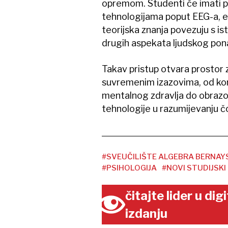
opremom. Studenti će imati pr
tehnologijama poput EEG-a, ey
teorijska znanja povezuju s is
drugih aspekata ljudskog pon
Takav pristup otvara prostor z
suvremenim izazovima, od kori
mentalnog zdravlja do obrazov
tehnologije u razumijevanju čo
#SVEUČILIŠTE ALGEBRA BERNAY
#PSIHOLOGIJA
#NOVI STUDIJSK
čitajte lider u di
izdanju