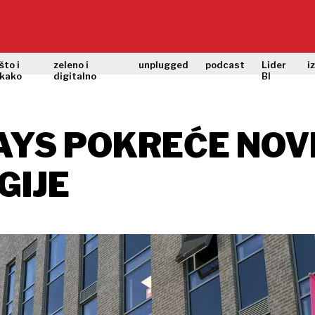
što i
zeleno i
unplugged
podcast
Lider
i
kako
digitalno
BI
YS POKREĆE NOVI
GIJE