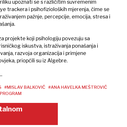
iliku upoznati se s različitim suvremenim
e trackera i psihofizioloških mjerenja, čime se
traživanjem pažnje, percepcije, emocija, stresa i
ašanja.
a projekte koji psihologiju povezuju sa
sničkog iskustva, istraživanja ponašanja i
anja, razvoja organizacija i primjene
vjeka, priopćili su iz Algebre.
S
#MISLAV BALKOVIĆ
#ANA HAVELKA MEŠTROVIĆ
I PROGRAM
gitalnom