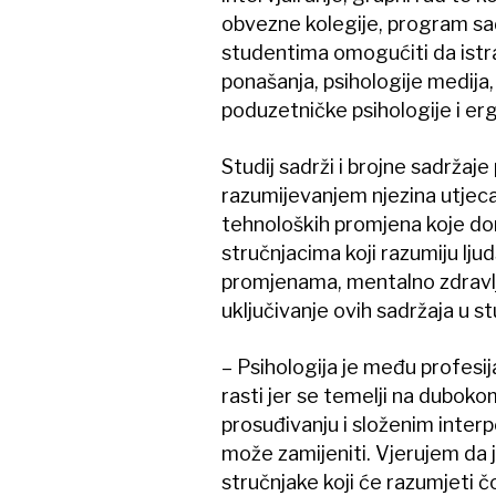
obvezne kolegije, program sadrž
studentima omogućiti da istr
ponašanja, psihologije medija, 
poduzetničke psihologije i er
Studij sadrži i brojne sadržaj
razumijevanjem njezina utjecaj
tehnoloških promjena koje do
stručnjacima koji razumiju lj
promjenama, mentalno zdravlj
uključivanje ovih sadržaja u st
– Psihologija je među profesi
rasti jer se temelji na dubok
prosuđivanju i složenim inter
može zamijeniti. Vjerujem da 
stručnjake koji će razumjeti č