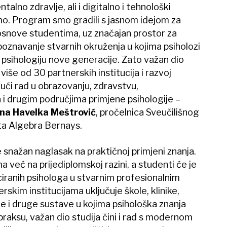
alno zdravlje, ali i digitalno i tehnološki
mo. Program smo gradili s jasnom idejom za
snove studentima, uz značajan prostor za
poznavanje stvarnih okruženja u kojima psiholozi
i psihologiju nove generacije. Zato važan dio
 više od 30 partnerskih institucija i razvoj
dući rad u obrazovanju, zdravstvu,
 i drugim područjima primjene psihologije –
. Ana Havelka Meštrović
, pročelnica Sveučilišnog
šta Algebra Bernays.
 snažan naglasak na praktičnoj primjeni znanja.
 već na prijediplomskoj razini, a studenti će je
ciranih psihologa u stvarnim profesionalnim
rskim institucijama uključuje škole, klinike,
le i druge sustave u kojima psihološka znanja
raksu, važan dio studija čini i rad s modernom