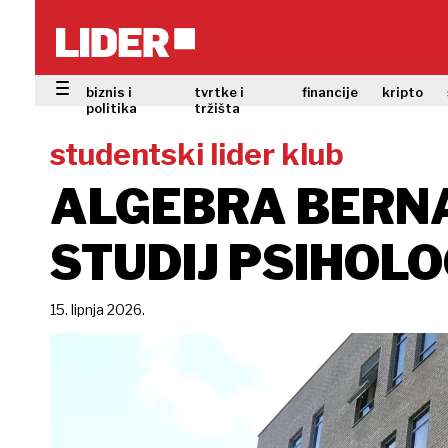
biznis i
tvrtke i
financije
kripto
politika
tržišta
studentski lider klub
ALGEBRA BERNA
STUDIJ PSIHOLO
15. lipnja 2026.