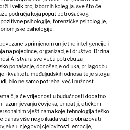
i i velik broj izbornih kolegija, sve što će
aže područja koja poput potrošačkog
pozitivne psihologije, forenzičke psihologije,
gonomijske psihologije.
e povezane s primjenom umjetne inteligencije i
a na pojedince, organizacije i društvo. Brzina
nosi AI stvara sve veću potrebu za
udsko ponašanje, donošenje odluka, prilagodbu
e i kvalitetu međuljudskih odnosa te je stoga
udij bilo ne samo potreba, već i nužnost.
jama čija će vrijednost u budućnosti dodatno
om razumijevanju čovjeka, empatiji, etičkom
personalnim vještinama koje tehnologija teško
je danas više nego ikada važno obrazovati
ovjeka u njegovoj cjelovitosti: emocije,