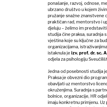
ponašanje, razvoj, odnose, ment
ubrzano društvo u kojem živi
pružanje snažne znanstvene o
praktičan rad, mentorstvo i u
djeluju – želimo im predstavit
studija čine praksa, suradnja s
vještina koje su ključne za bu
organizacijama, istraživanjima
istaknula je
izv. prof. dr. sc
odjela za psihologiju Sveučili
Jedna od posebnosti studija je
Praksa je obvezni dio programa
obavljati uz mentorstvo licen
okruženjima. Suradnja s partne
bolnice, organizacije, HR odje
imaju konkretnu primjenu. Uz p