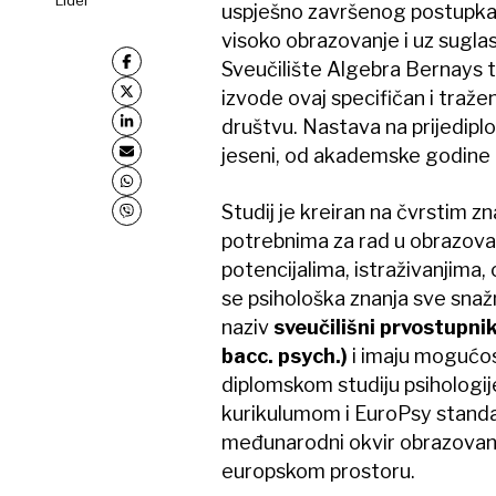
uspješno završenog postupka 
visoko obrazovanje i uz sugl
Sveučilište Algebra Bernays t
izvode ovaj specifičan i tražen
društvu. Nastava na prijedipl
jeseni, od akademske godine
Studij je kreiran na čvrstim 
potrebnima za rad u obrazovan
potencijalima, istraživanjima,
se psihološka znanja sve snažn
naziv
sveučilišni prvostupnik
bacc. psych.)
i imaju mogućos
diplomskom studiju psihologij
kurikulumom i EuroPsy standa
međunarodni okvir obrazovanja
europskom prostoru.