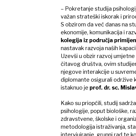
– Pokretanje studija psiholog
važan strateški iskorak i prir
S obzirom da već danas na stu
ekonomije, komunikacija i raz
kolegija iz područja primije
nastavak razvoja naših kapacite
Uzevši u obzir razvoj umjetne i
čitavog društva, ovim studije
njegove interakcije u suvrem
diplomante osigurali održive k
istaknuo je
prof. dr. sc. Misl
Kako su priopćili, studij sadrž
psihologije, poput biološke, ra
zdravstvene, školske i organiz
metodologija istraživanja, stat
intervjuiranje, grupni rad te 