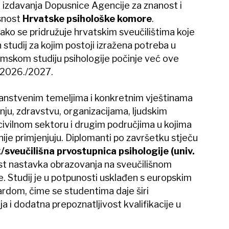
izdavanja Dopusnice Agencije za znanost i
asnost
Hrvatske psihološke komore
.
ako se pridružuje hrvatskim sveučilištima koje
 studij za kojim postoji izražena potreba u
omskom studiju psihologije počinje već ove
 2026./2027.
znanstvenim temeljima i konkretnim vještinama
ju, zdravstvu, organizacijama, ljudskim
 civilnom sektoru i drugim područjima u kojima
ije primjenjuju. Diplomanti po završetku stječu
/sveučilišna prvostupnica psihologije (univ.
t nastavka obrazovanja na sveučilišnom
e. Studij je u potpunosti usklađen s europskim
rdom, čime se studentima daje širi
 i dodatna prepoznatljivost kvalifikacije u