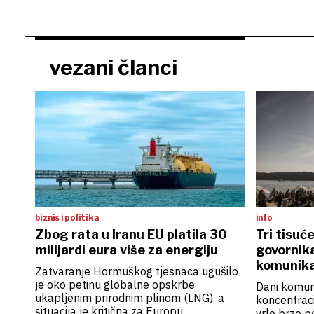
vezani članci
biznis i politika
info
Zbog rata u Iranu EU platila 30
Tri tisuće
milijardi eura više za energiju
govornik
komunika
Zatvaranje Hormuškog tjesnaca ugušilo
je oko petinu globalne opskrbe
Dani komuni
ukapljenim prirodnim plinom (LNG), a
koncentracij
situacija je kritična za Europu
vrlo brzo p