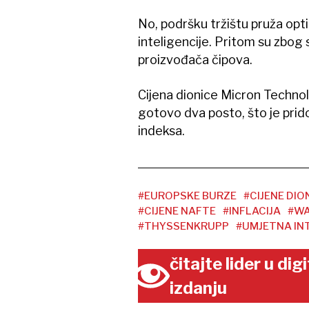
No, podršku tržištu pruža opt
inteligencije. Pritom su zbog
proizvođača čipova.
Cijena dionice Micron Technolo
gotovo dva posto, što je pri
indeksa.
#EUROPSKE BURZE
#CIJENE DIO
#CIJENE NAFTE
#INFLACIJA
#WA
#THYSSENKRUPP
#UMJETNA INT
čitajte lider u di
izdanju