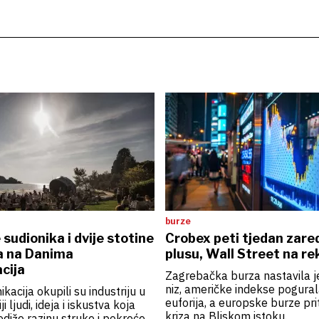
burze
 sudionika i dvije stotine
Crobex peti tjedan zar
a na Danima
plusu, Wall Street na r
cija
Zagrebačka burza nastavila je
niz, američke indekse pogural
kacija okupili su industriju u
euforija, a europske burze pri
i ljudi, ideja i iskustva koja
kriza na Bliskom istoku.
odiže razinu struke i pokreće