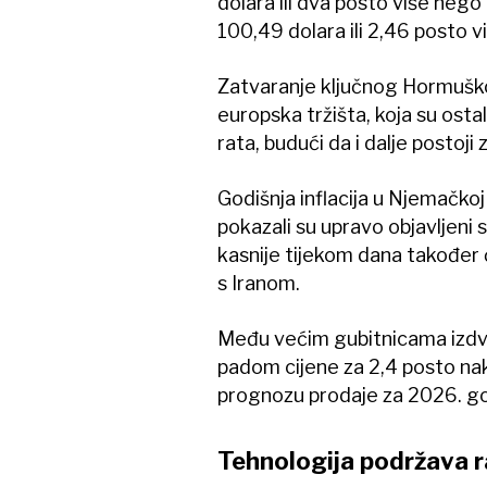
dolara ili dva posto više nego
100,49 dolara ili 2,46 posto vi
Zatvaranje ključnog Hormuško
europska tržišta, koja su ostal
rata, budući da i dalje postoj
Godišnja inflacija u Njemačkoj
pokazali su upravo objavljeni s
kasnije tijekom dana također ć
s Iranom.
Među većim gubitnicama izdv
padom cijene za 2,4 posto nak
prognozu prodaje za 2026. go
Tehnologija podržava r