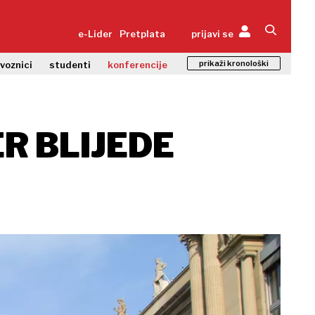
e-Lider
Pretplata
prijavi se
prikaži kronološki
zvoznici
studenti
konferencije
R BLIJEDE