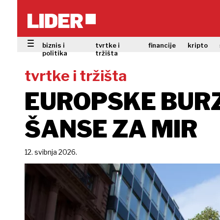
biznis i
tvrtke i
financije
kripto
politika
tržišta
tvrtke i tržišta
EUROPSKE BURZ
ŠANSE ZA MIR
12. svibnja 2026.