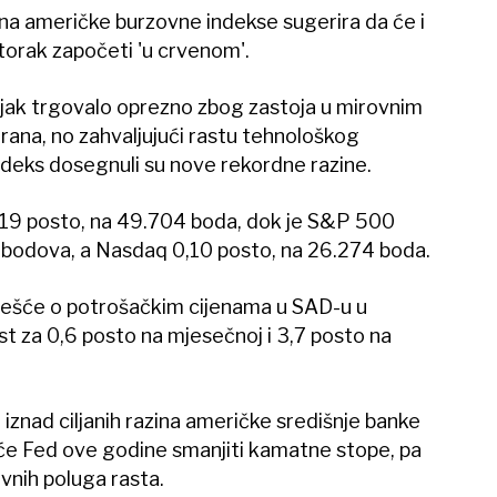
na američke burzovne indekse sugerira da će i
torak započeti 'u crvenom'.
ljak trgovalo oprezno zbog zastoja u mirovnim
ana, no zahvaljujući rastu tehnološkog
deks dosegnuli su nove rekordne razine.
,19 posto, na 49.704 boda, dok je S&P 500
 bodova, a Nasdaq 0,10 posto, na 26.274 boda.
zvješće o potrošačkim cijenama u SAD-u u
ast za 0,6 posto na mjesečnoj i 3,7 posto na
 iznad ciljanih razina američke središnje banke
 će Fed ove godine smanjiti kamatne stope, pa
avnih poluga rasta.