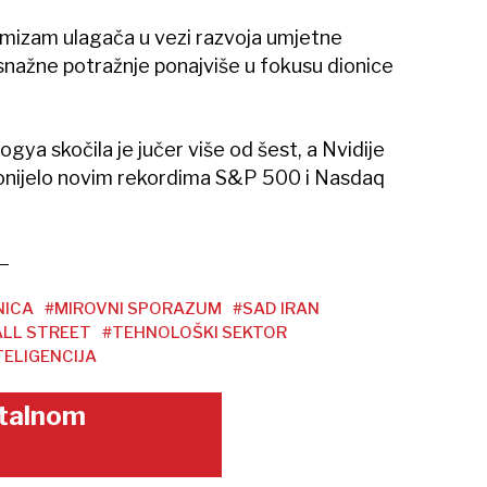
imizam ulagača u vezi razvoja umjetne
 snažne potražnje ponajviše u fokusu dionice
gya skočila je jučer više od šest, a Nvidije
donijelo novim rekordima S&P 500 i Nasdaq
NICA
#MIROVNI SPORAZUM
#SAD IRAN
LL STREET
#TEHNOLOŠKI SEKTOR
ELIGENCIJA
gitalnom