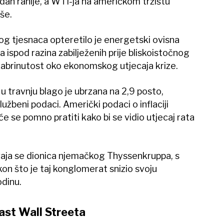
 dan ranije, a WTI-ja na američkom tržištu
še.
g tjesnaca opteretilo je energetski ovisna
a ispod razina zabilježenih prije bliskoistočnog
i zabrinutost oko ekonomskog utjecaja krize.
 u travnju blago je ubrzana na 2,9 posto,
lužbeni podaci. Američki podaci o inflaciji
e se pomno pratiti kako bi se vidio utjecaj rata
aja se dionica njemačkog Thyssenkruppa, s
on što je taj konglomerat snizio svoju
dinu.
ast Wall Streeta