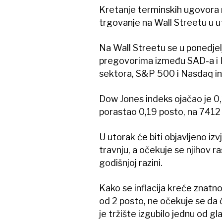
Kretanje terminskih ugovora 
trgovanje na Wall Streetu u u
Na Wall Streetu se u ponedje
pregovorima između SAD-a i Ir
sektora, S&P 500 i Nasdaq in
Dow Jones indeks ojačao je 0
porastao 0,19 posto, na 7412
U utorak će biti objavljeno i
travnju, a očekuje se njihov r
godišnjoj razini.
Kako se inflacija kreće znatno
od 2 posto, ne očekuje se da
je tržište izgubilo jednu od gl