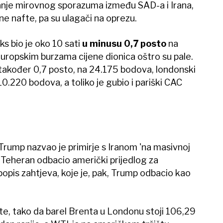
izanje mirovnog sporazuma između SAD-a i Irana,
ene nafte, pa su ulagači na oprezu.
 bio je oko 10 sati
u minusu 0,7 posto
na
uropskim burzama cijene dionica oštro su pale.
također 0,7 posto, na 24.175 bodova, londonski
0.220 bodova, a toliko je gubio i pariški CAC
rump nazvao je primirje s Iranom 'na masivnoj
e Teheran odbacio američki prijedlog za
popis zahtjeva, koje je, pak, Trump odbacio kao
fte, tako da barel Brenta u Londonu stoji 106,29