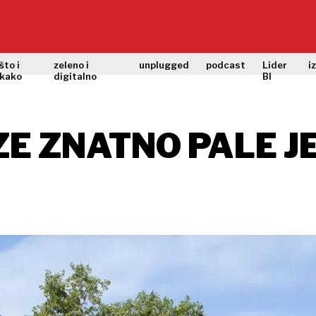
što i
zeleno i
unplugged
podcast
Lider
i
kako
digitalno
BI
E ZNATNO PALE JE