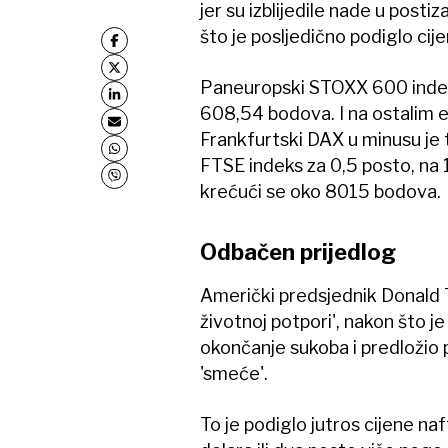
jer su izblijedile nade u post
što je posljedično podiglo cij
Paneuropski STOXX 600 indeks
608,54 bodova. I na ostalim e
Frankfurtski DAX u minusu je 
FTSE indeks za 0,5 posto, na 1
krećući se oko 8015 bodova.
Odbačen prijedlog
Američki predsjednik Donald T
životnoj potpori', nakon što j
okončanje sukoba i predložio 
'smeće'.
To je podiglo jutros cijene na