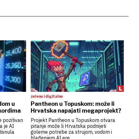
zeleno i digitalno
edom u
Pantheon u Topuskom: može li
ekordima
Hrvatska napajati megaprojekt?
 pozitivan
Projekt Pantheon u Topuskom otvara
a je AI
pitanje može li Hrvatska podnijeti
tisnula
goleme potrebe za strujom, vodom i
hlađenjem AI ere