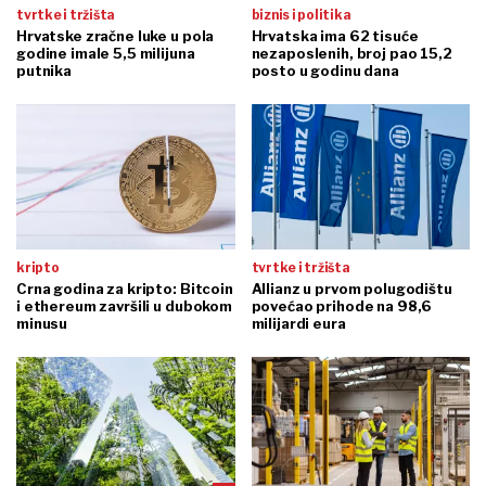
tvrtke i tržišta
biznis i politika
Hrvatske zračne luke u pola
Hrvatska ima 62 tisuće
godine imale 5,5 milijuna
nezaposlenih, broj pao 15,2
putnika
posto u godinu dana
kripto
tvrtke i tržišta
Crna godina za kripto: Bitcoin
Allianz u prvom polugodištu
i ethereum završili u dubokom
povećao prihode na 98,6
minusu
milijardi eura