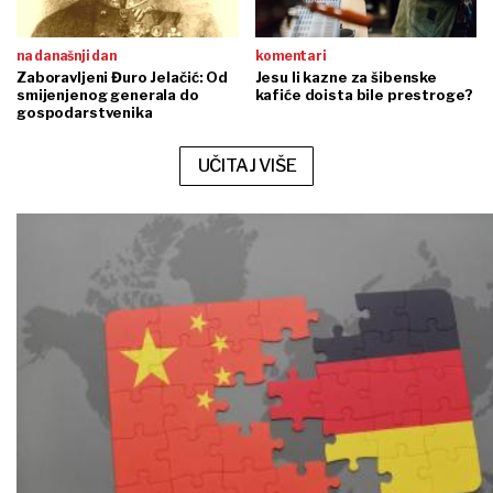
na današnji dan
komentari
Zaboravljeni Đuro Jelačić: Od
Jesu li kazne za šibenske
smijenjenog generala do
kafiće doista bile prestroge?
gospodarstvenika
UČITAJ VIŠE