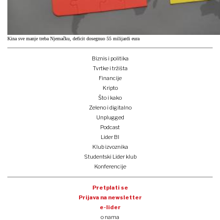
Kina sve manje treba Njemačku, deficit dosegnuo 55 milijardi eura
Biznis i politika
Tvrtke i tržišta
Financije
Kripto
Što i kako
Zeleno i digitalno
Unplugged
Podcast
Lider BI
Klub izvoznika
Studentski Lider klub
Konferencije
Pretplati se
Prijava na newsletter
e-lider
o nama