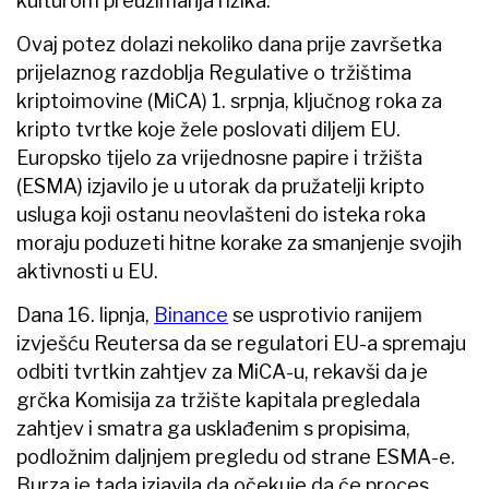
kulturom preuzimanja rizika.
Ovaj potez dolazi nekoliko dana prije završetka
prijelaznog razdoblja Regulative o tržištima
kriptoimovine (MiCA) 1. srpnja, ključnog roka za
kripto tvrtke koje žele poslovati diljem EU.
Europsko tijelo za vrijednosne papire i tržišta
(ESMA) izjavilo je u utorak da pružatelji kripto
usluga koji ostanu neovlašteni do isteka roka
moraju poduzeti hitne korake za smanjenje svojih
aktivnosti u EU.
Dana 16. lipnja,
Binance
se usprotivio ranijem
izvješću Reutersa da se regulatori EU-a spremaju
odbiti tvrtkin zahtjev za MiCA-u, rekavši da je
grčka Komisija za tržište kapitala pregledala
zahtjev i smatra ga usklađenim s propisima,
podložnim daljnjem pregledu od strane ESMA-e.
Burza je tada izjavila da očekuje da će proces