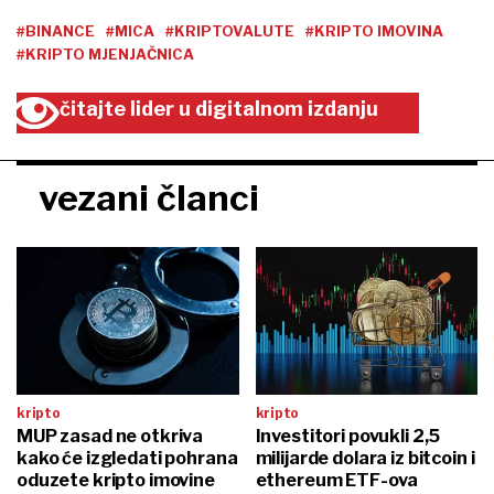
#BINANCE
#MICA
#KRIPTOVALUTE
#KRIPTO IMOVINA
#KRIPTO MJENJAČNICA
čitajte lider u digitalnom izdanju
vezani članci
kripto
kripto
MUP zasad ne otkriva
Investitori povukli 2,5
kako će izgledati pohrana
milijarde dolara iz bitcoin i
oduzete kripto imovine
ethereum ETF-ova