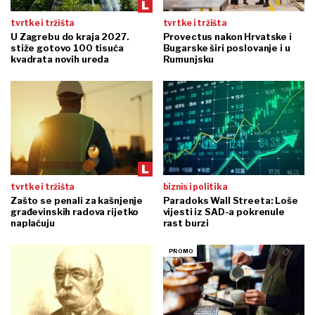
tvrtke i tržišta
tvrtke i tržišta
U Zagrebu do kraja 2027.
Provectus nakon Hrvatske i
stiže gotovo 100 tisuća
Bugarske širi poslovanje i u
kvadrata novih ureda
Rumunjsku
tvrtke i tržišta
biznis i politika
Zašto se penali za kašnjenje
Paradoks Wall Streeta: Loše
građevinskih radova rijetko
vijesti iz SAD-a pokrenule
naplaćuju
rast burzi