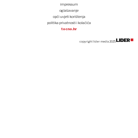
impressum
oglašavanje
opći uvjeti korištenja
politika privatnosti i kolačića
tocno.hr
copyright lider media 2025.