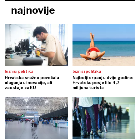
najnovije
biznis i politika
biznis i politika
Hrvatska snažno povećala
Najbolji srpanj u dvije godine:
ulaganja u inovacije, ali
Hrvatsku posjetilo 4,7
zaostaje za EU
milijuna turista