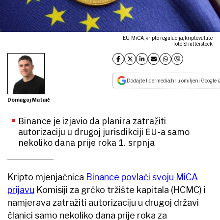
EU, MiCA, kripto regulacija, kriptovalute
foto Shutterstock
Dodajte lidermedia.hr u omiljeni Google i
Domagoj Mataić
Binance je izjavio da planira zatražiti
autorizaciju u drugoj jurisdikciji EU-a samo
nekoliko dana prije roka 1. srpnja
Kripto mjenjačnica
Binance povlači svoju MiCA
prijavu
Komisiji za grčko tržište kapitala (HCMC) i
namjerava zatražiti autorizaciju u drugoj državi
članici samo nekoliko dana prije roka za