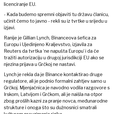
licenciranje EU.
- Kada budemo spremni objaviti tu državu članicu,
učinit ćemo to javno - rekli su iz tvrtke u srijedu u
izjavi.
Ranije je Gillian Lynch, Binanceova šefica za
Europu i Ujedinjeno Kraljevstvo, izjavila za
Reuters da tvrtka ‘ne napušta Europu’ i da će
tražiti autorizaciju u drugoj jurisdikciji EU ako se
njezina prijava u Grčkoj ne nastavi.
Lynch je rekla da je Binance kontaktirao druge
regulatore, ali je podnio formalni zahtjev samo u
Grčkoj. Mjenjačnica je navodno vodila razgovore s
Irskom, Latvijom i Grčkom, ali je naišla na otpor
zbog prošlih kazni za pranje novca, međunarodne
strukture i onoga što su dužnosnici smatrali