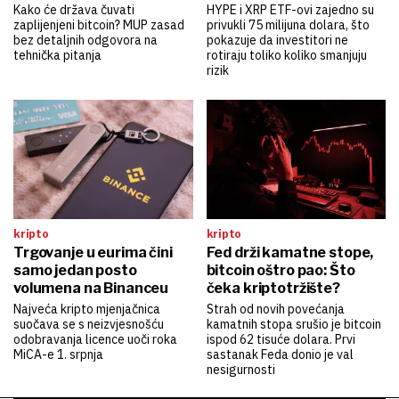
Kako će država čuvati
HYPE i XRP ETF-ovi zajedno su
zaplijenjeni bitcoin? MUP zasad
privukli 75 milijuna dolara, što
bez detaljnih odgovora na
pokazuje da investitori ne
tehnička pitanja
rotiraju toliko koliko smanjuju
rizik
kripto
kripto
Trgovanje u eurima čini
Fed drži kamatne stope,
samo jedan posto
bitcoin oštro pao: Što
volumena na Binanceu
čeka kriptotržište?
Najveća kripto mjenjačnica
Strah od novih povećanja
suočava se s neizvjesnošću
kamatnih stopa srušio je bitcoin
odobravanja licence uoči roka
ispod 62 tisuće dolara. Prvi
MiCA-e 1. srpnja
sastanak Feda donio je val
nesigurnosti