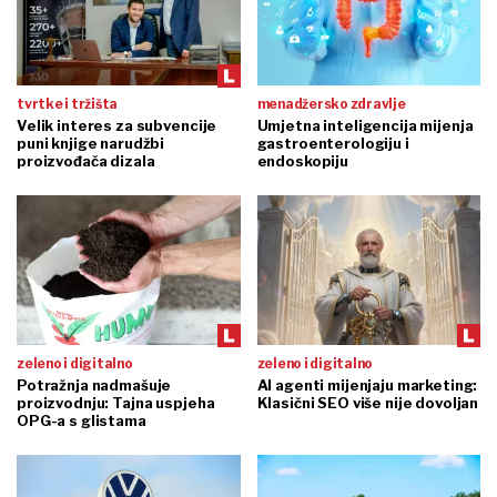
tvrtke i tržišta
menadžersko zdravlje
Velik interes za subvencije
Umjetna inteligencija mijenja
puni knjige narudžbi
gastroenterologiju i
proizvođača dizala
endoskopiju
zeleno i digitalno
zeleno i digitalno
Potražnja nadmašuje
AI agenti mijenjaju marketing:
proizvodnju: Tajna uspjeha
Klasični SEO više nije dovoljan
OPG-a s glistama