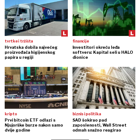
tvrtke i tržišta
financije
Hrvatska dobila najvećeg
Investitori okreću leđa
proizvođača higijenskog
softveru: Kapital seli u HALO
papira u regiji
dionice
kripto
biznis i politika
Prvi bitcoin ETF odlazi s
SAD šokirao pad
Njujorške burze nakon samo
zaposlenosti, Wall Street
dvije godine
odmah snažno reagirao