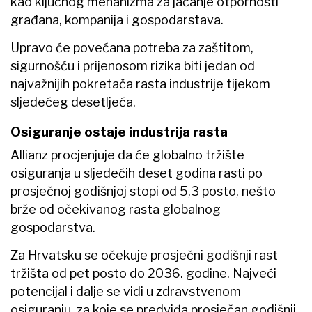
kao ključnog mehanizma za jačanje otpornosti
građana, kompanija i gospodarstava.
Upravo će povećana potreba za zaštitom,
sigurnošću i prijenosom rizika biti jedan od
najvažnijih pokretača rasta industrije tijekom
sljedećeg desetljeća.
Osiguranje ostaje industrija rasta
Allianz procjenjuje da će globalno tržište
osiguranja u sljedećih deset godina rasti po
prosječnoj godišnjoj stopi od 5,3 posto, nešto
brže od očekivanog rasta globalnog
gospodarstva.
Za Hrvatsku se očekuje prosječni godišnji rast
tržišta od pet posto do 2036. godine. Najveći
potencijal i dalje se vidi u zdravstvenom
osiguranju, za koje se predviđa prosječan godišnji