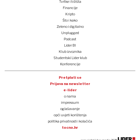
Tvrtke i tržišta
Financije
Kripto
Što i kako
Zeleno i digitalno
Unplugged
Podcast
Lider BI
Klub izvoznika
Studentski Lider klub
Konferencije
Pretplati se
Prijava na newsletter
e-lider
o nama
impressum
oglašavanje
opći uvjeti korištenja
politika privatnosti i kolačića
tocno.hr