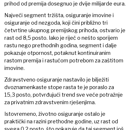
prihod od premija dosegnuo je dvije milijarde eura.
Najveći segment tržišta, osiguranje imovine i
osiguranje od nezgoda, koji čini približno tri
četvrtine ukupnog premijskog prihoda, ostvario je
rast od 8,5 posto. Iako je riječ o nešto sporijem
rastu nego prethodnih godina, segment i dalje
pokazuje otpornost, potaknut kontinuiranim
rastom premija i rastućom potrebom za zaštitom
imovine.
Zdravstveno osiguranje nastavilo je bilježiti
dvoznamenkaste stope rasta te je poraslo za
15,3 posto, potvrđujući trend sve veće potražnje
za privatnim zdravstvenim rješenjima.
Istovremeno, životno osiguranje ostalo je
praktički na razini prethodne godine, uz rast od
svega 0,2 posto, što pokazuje da taj segment još