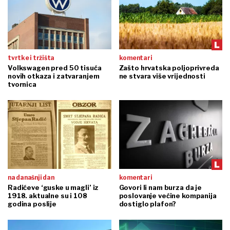
tvrtke i tržišta
komentari
Volkswagen pred 50 tisuća
Zašto hrvatska poljoprivreda
novih otkaza i zatvaranjem
ne stvara više vrijednosti
tvornica
na današnji dan
komentari
Radićeve ‘guske u magli’ iz
Govori li nam burza da je
1918. aktualne su i 108
poslovanje većine kompanija
godina poslije
dostiglo plafon?