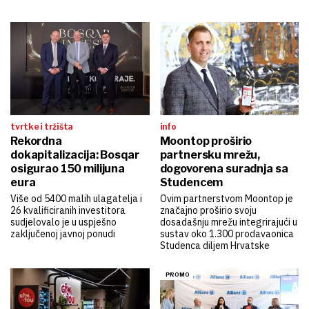
tvrtke i tržišta
info
Rekordna
Moontop proširio
dokapitalizacija: Bosqar
partnersku mrežu,
osigurao 150 milijuna
dogovorena suradnja sa
eura
Studencem
Više od 5400 malih ulagatelja i
Ovim partnerstvom Moontop je
26 kvalificiranih investitora
značajno proširio svoju
sudjelovalo je u uspješno
dosadašnju mrežu integrirajući u
zaključenoj javnoj ponudi
sustav oko 1.300 prodavaonica
Studenca diljem Hrvatske