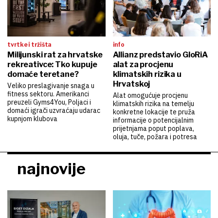
tvrtke i tržišta
info
Milijunski rat za hrvatske
Allianz predstavio GloRiA
rekreativce: Tko kupuje
alat za procjenu
domaće teretane?
klimatskih rizika u
Hrvatskoj
Veliko preslagivanje snaga u
fitness sektoru. Amerikanci
Alat omogućuje procjenu
preuzeli Gyms4You, Poljaci i
klimatskih rizika na temelju
domaći igrači uzvraćaju udarac
konkretne lokacije te pruža
kupnjom klubova
informacije o potencijalnim
prijetnjama poput poplava,
oluja, tuče, požara i potresa
najnovije