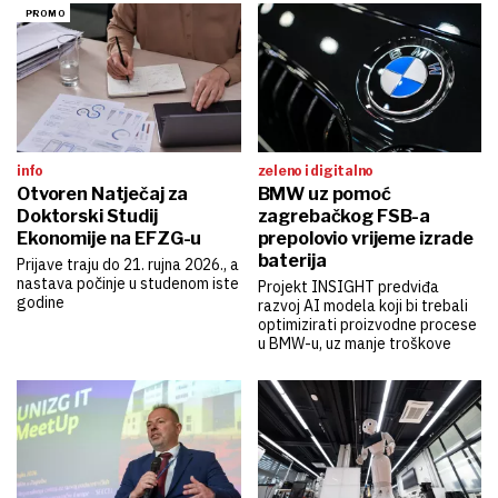
info
zeleno i digitalno
Otvoren Natječaj za
BMW uz pomoć
Doktorski Studij
zagrebačkog FSB-a
Ekonomije na EFZG-u
prepolovio vrijeme izrade
baterija
Prijave traju do 21. rujna 2026., a
nastava počinje u studenom iste
Projekt INSIGHT predviđa
godine
razvoj AI modela koji bi trebali
optimizirati proizvodne procese
u BMW-u, uz manje troškove