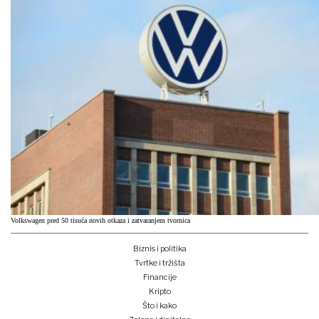
Volkswagen pred 50 tisuća novih otkaza i zatvaranjem tvornica
Biznis i politika
Tvrtke i tržišta
Financije
Kripto
Što i kako