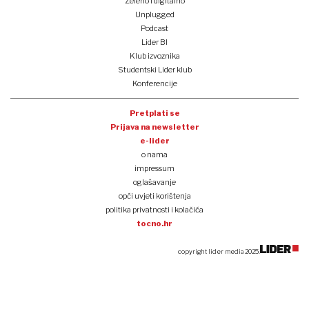
Zeleno i digitalno
Unplugged
Podcast
Lider BI
Klub izvoznika
Studentski Lider klub
Konferencije
Pretplati se
Prijava na newsletter
e-lider
o nama
impressum
oglašavanje
opći uvjeti korištenja
politika privatnosti i kolačića
tocno.hr
copyright lider media 2025.