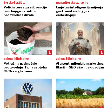
tvrtke i tržišta
menadžersko zdravlje
Velik interes za subvencije
Umjetna inteligencija mijenja
puni knjige narudžbi
gastroenterologiju i
proizvođača dizala
endoskopiju
zeleno i digitalno
zeleno i digitalno
Potražnja nadmašuje
AI agenti mijenjaju marketing:
proizvodnju: Tajna uspjeha
Klasični SEO više nije dovoljan
OPG-a s glistama