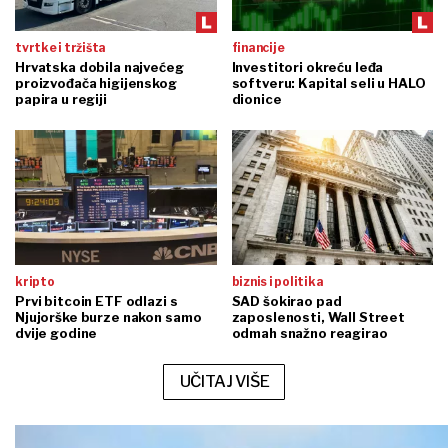
tvrtke i tržišta
financije
Hrvatska dobila najvećeg
Investitori okreću leđa
proizvođača higijenskog
softveru: Kapital seli u HALO
papira u regiji
dionice
kripto
biznis i politika
Prvi bitcoin ETF odlazi s
SAD šokirao pad
Njujorške burze nakon samo
zaposlenosti, Wall Street
dvije godine
odmah snažno reagirao
UČITAJ VIŠE