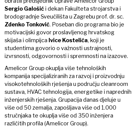
obratili predsjednik Uprave Amelicor Group
Sergio Galošić
i dekan Fakulteta strojarstva i
brodogradnje Sveučilišta u Zagrebu prof. dr. sc.
Zdenko Tonković
. Poseban dio programa bio je
motivacijski govor proslavljenog hrvatskog
skijaša i olimpijca
Ivice Kostelića
, koji je
studentima govorio o važnosti ustrajnosti,
izvrsnosti, odgovornosti i spremnosti na izazove.
Amelicor Group okuplja više tehnoloških
kompanija specijaliziranih za razvoj i proizvodnju
visokotehnoloških rješenja u području cleanroom
sustava, HVAC tehnologija, energetike i naprednih
inženjerskih rješenja. Grupacija danas djeluje u
više od 50 zemalja, zapošljava više od 1.000
stručnjaka te okuplja više od 350 inženjera
različitih profila (Amelicor Group).