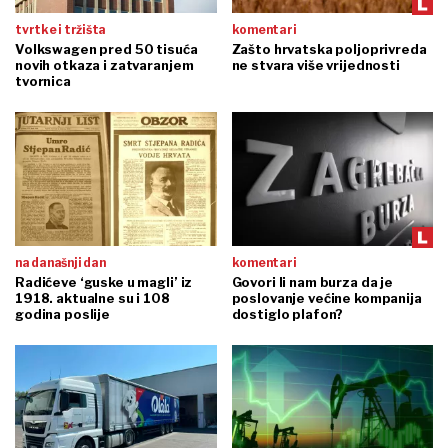
tvrtke i tržišta
komentari
Volkswagen pred 50 tisuća
Zašto hrvatska poljoprivreda
novih otkaza i zatvaranjem
ne stvara više vrijednosti
tvornica
na današnji dan
komentari
Radićeve ‘guske u magli’ iz
Govori li nam burza da je
1918. aktualne su i 108
poslovanje većine kompanija
godina poslije
dostiglo plafon?