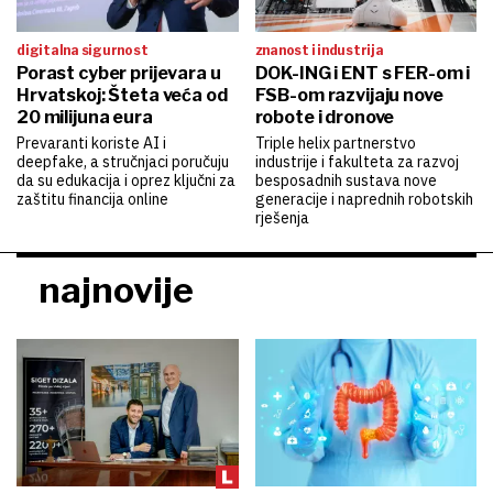
digitalna sigurnost
znanost i industrija
Porast cyber prijevara u
DOK-ING i ENT s FER-om i
Hrvatskoj: Šteta veća od
FSB-om razvijaju nove
20 milijuna eura
robote i dronove
Prevaranti koriste AI i
Triple helix partnerstvo
deepfake, a stručnjaci poručuju
industrije i fakulteta za razvoj
da su edukacija i oprez ključni za
besposadnih sustava nove
zaštitu financija online
generacije i naprednih robotskih
rješenja
najnovije