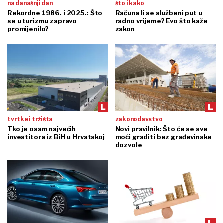
na današnji dan
što i kako
Rekordne 1986. i 2025.: Što
Računa li se službeni put u
se u turizmu zapravo
radno vrijeme? Evo što kaže
promijenilo?
zakon
tvrtke i tržišta
zakonodavstvo
Tko je osam najvećih
Novi pravilnik: Što će se sve
investitora iz BiH u Hrvatskoj
moći graditi bez građevinske
dozvole