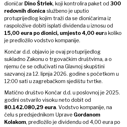
dioničar
Dino Štrlek
, koji kontrolira paket od
300
redovnih dionica
službeno je uputio
protuprijedlog kojim traži da se dioničarima iz
raspoložive dobiti isplati dividenda u iznosu od
15,00 eura po dionici, umjesto 4,00 eur
a koliko
je predložilo vodstvo kompanije.
Končar d.d. objavio je ovaj protuprijedlog
sukladno Zakonu o trgovačkim društvima, a o
njemu će se odlučivati na Glavnoj skupštini
sazvanoj za 12. lipnja 2026. godine s početkom u
12:00 sati u zagrebačkom sjedištu tvrtke.
Matično društvo Končar d.d. u poslovnoj je 2025.
godini ostvarilo visoku neto dobit od
80.142.080,29 eura
. Vodstvo kompanije, na
čelu s predsjednikom Uprave
Gordanom
Kolakom
, predložilo je dividendu od 4,00 eura po