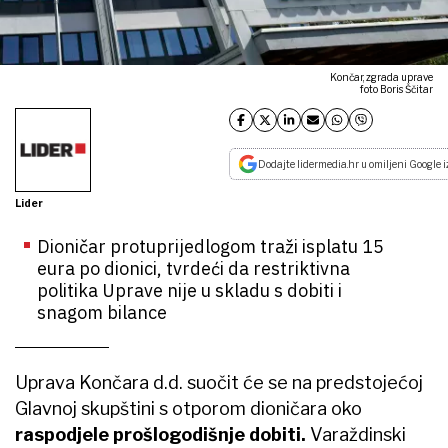
Končar, zgrada uprave
foto Boris Ščitar
Dodajte lidermedia.hr u omiljeni Google i
Lider
Dioničar protuprijedlogom traži isplatu 15
eura po dionici, tvrdeći da restriktivna
politika Uprave nije u skladu s dobiti i
snagom bilance
Uprava Končara d.d. suočit će se na predstojećoj
Glavnoj skupštini s otporom dioničara oko
raspodjele prošlogodišnje dobiti.
Varaždinski