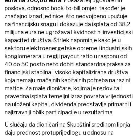
eura na 700,00 eura
. Pokazatelj ugovorenih
poslova, odnosno book-to-bill omjer, također je
značajno iznad jedinice, što nedvojbeno upućuje
na financijsku snagu i dokazuje da isplata od 38,2
milijuna eura ne ugrožava likvidnost ni investicijski
kapacitet društva. Štrlek napominje kako je u
sektoru elektroenergetske opreme i industrijskih
konglomerata u regiji payout ratio u rasponu od
40 do 50 posto neto dobiti standardna praksa za
financijski stabilna i visoko kapitalizirana društva
koja nemaju značajnih kapitalnih potreba na razini
matice. Za male dioničare, kojima je redovita i
pravedna isplata temeljni izraz povrata vrijednosti
na uloženi kapital, dividenda predstavlja primarni i
najizravniji oblik participacije u rezultatima.
U slučaju da dioničari na Skupštini sredinom lipnja
daju prednost protuprijedlogu u odnosu na