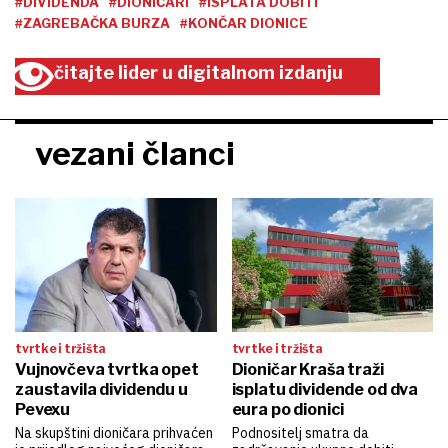
#DIVIDENDA
#DIONIČARI
#ISPLATA DOBITI
#ZAGREBAČKA BURZA
#KONČAR DIONICE
čitajte lider u digitalnom izdanju
vezani članci
tvrtke i tržišta
tvrtke i tržišta
Vujnovčeva tvrtka opet
Dioničar Kraša traži
zaustavila dividendu u
isplatu dividende od dva
Pevexu
eura po dionici
Na skupštini dioničara prihvaćen
Podnositelj smatra da