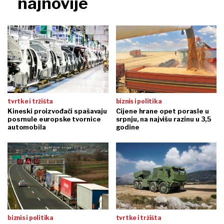
najnovije
tvrtke i tržišta
biznis i politika
Kineski proizvođači spašavaju
Cijene hrane opet porasle u
posrnule europske tvornice
srpnju, na najvišu razinu u 3,5
automobila
godine
biznis i politika
tvrtke i tržišta