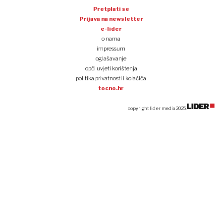
Pretplati se
Prijava na newsletter
e-lider
o nama
impressum
oglašavanje
opći uvjeti korištenja
politika privatnosti i kolačića
tocno.hr
copyright lider media 2025.