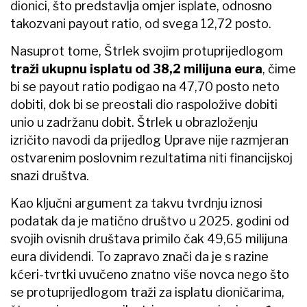
dionici, što predstavlja omjer isplate, odnosno
takozvani payout ratio, od svega 12,72 posto.
Nasuprot tome, Štrlek svojim protuprijedlogom
traži ukupnu isplatu od 38,2 milijuna eura
, čime
bi se payout ratio podigao na 47,70 posto neto
dobiti, dok bi se preostali dio raspoložive dobiti
unio u zadržanu dobit. Štrlek u obrazloženju
izričito navodi da prijedlog Uprave nije razmjeran
ostvarenim poslovnim rezultatima niti financijskoj
snazi društva.
Kao ključni argument za takvu tvrdnju iznosi
podatak da je matično društvo u 2025. godini od
svojih ovisnih društava primilo čak 49,65 milijuna
eura dividendi. To zapravo znači da je s razine
kćeri-tvrtki uvučeno znatno više novca nego što
se protuprijedlogom traži za isplatu dioničarima,