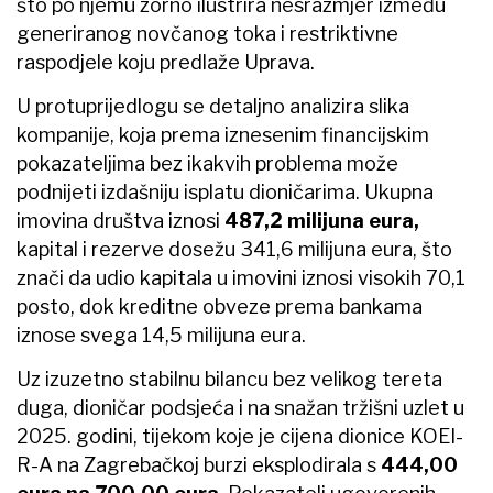
što po njemu zorno ilustrira nesrazmjer između
generiranog novčanog toka i restriktivne
raspodjele koju predlaže Uprava.
U protuprijedlogu se detaljno analizira slika
kompanije, koja prema iznesenim financijskim
pokazateljima bez ikakvih problema može
podnijeti izdašniju isplatu dioničarima. Ukupna
imovina društva iznosi
487,2 milijuna eura,
kapital i rezerve dosežu 341,6 milijuna eura, što
znači da udio kapitala u imovini iznosi visokih 70,1
posto, dok kreditne obveze prema bankama
iznose svega 14,5 milijuna eura.
Uz izuzetno stabilnu bilancu bez velikog tereta
duga, dioničar podsjeća i na snažan tržišni uzlet u
2025. godini, tijekom koje je cijena dionice KOEI-
R-A na Zagrebačkoj burzi eksplodirala s
444,00