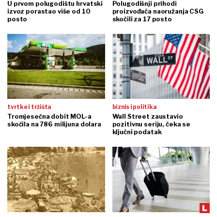
U prvom polugodištu hrvatski
Polugodišnji prihodi
izvoz porastao više od 10
proizvođača naoružanja CSG
posto
skočili za 17 posto
tvrtke i tržišta
biznis i politika
Tromjesečna dobit MOL-a
Wall Street zaustavio
skočila na 786 milijuna dolara
pozitivnu seriju, čeka se
ključni podatak