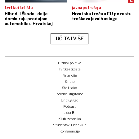
tvrtke i tržišta
javna potrošnja
Hibridi i Škoda i dalje
Hrvatska treća u EU po rastu
dominiraju prodajom
troškova javnih usluga
automobila u Hrvatskoj
UČITAJ VIŠE
Biznis i politika
Tvrtke i tržišta
Financije
Kripto
Što i kako
Zeleno i digitalno
Unplugged
Podcast
Lider BI
Klub izvoznika
Studentski Lider klub
Konferencije