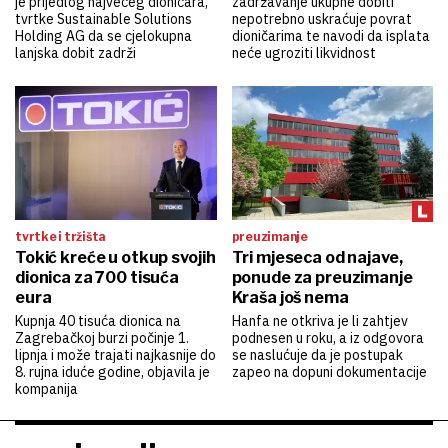
je prijedlog najvećeg dioničara,
zadržavanje ukupne dobiti
tvrtke Sustainable Solutions
nepotrebno uskraćuje povrat
Holding AG da se cjelokupna
dioničarima te navodi da isplata
lanjska dobit zadrži
neće ugroziti likvidnost
tvrtke i tržišta
preuzimanje
Tokić kreće u otkup svojih
Tri mjeseca od najave,
dionica za 700 tisuća
ponude za preuzimanje
eura
Kraša još nema
Kupnja 40 tisuća dionica na
Hanfa ne otkriva je li zahtjev
Zagrebačkoj burzi počinje 1.
podnesen u roku, a iz odgovora
lipnja i može trajati najkasnije do
se naslućuje da je postupak
8. rujna iduće godine, objavila je
zapeo na dopuni dokumentacije
kompanija