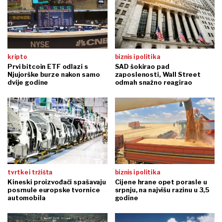
kripto
biznis i politika
Prvi bitcoin ETF odlazi s
SAD šokirao pad
Njujorške burze nakon samo
zaposlenosti, Wall Street
dvije godine
odmah snažno reagirao
tvrtke i tržišta
biznis i politika
Kineski proizvođači spašavaju
Cijene hrane opet porasle u
posrnule europske tvornice
srpnju, na najvišu razinu u 3,5
automobila
godine