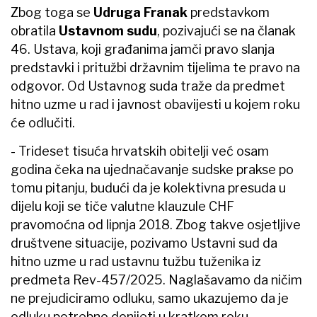
Zbog toga se
Udruga Franak
predstavkom
obratila
Ustavnom sudu
, pozivajući se na članak
46. Ustava, koji građanima jamči pravo slanja
predstavki i pritužbi državnim tijelima te pravo na
odgovor. Od Ustavnog suda traže da predmet
hitno uzme u rad i javnost obavijesti u kojem roku
će odlučiti.
- Trideset tisuća hrvatskih obitelji već osam
godina čeka na ujednačavanje sudske prakse po
tomu pitanju, budući da je kolektivna presuda u
dijelu koji se tiče valutne klauzule CHF
pravomoćna od lipnja 2018. Zbog takve osjetljive
društvene situacije, pozivamo Ustavni sud da
hitno uzme u rad ustavnu tužbu tuženika iz
predmeta Rev-457/2025. Naglašavamo da ničim
ne prejudiciramo odluku, samo ukazujemo da je
odluku potrebno donijeti u kratkom roku -