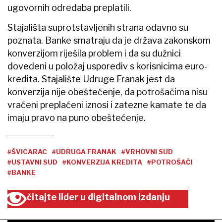
ugovornih odredaba preplatili.
Stajališta suprotstavljenih strana odavno su
poznata. Banke smatraju da je država zakonskom
konverzijom riješila problem i da su dužnici
dovedeni u položaj usporediv s korisnicima euro-
kredita. Stajalište Udruge Franak jest da
konverzija nije obeštećenje, da potrošačima nisu
vraćeni preplaćeni iznosi i zatezne kamate te da
imaju pravo na puno obeštećenje.
#ŠVICARAC
#UDRUGA FRANAK
#VRHOVNI SUD
#USTAVNI SUD
#KONVERZIJA KREDITA
#POTROŠAČI
#BANKE
čitajte lider u digitalnom izdanju