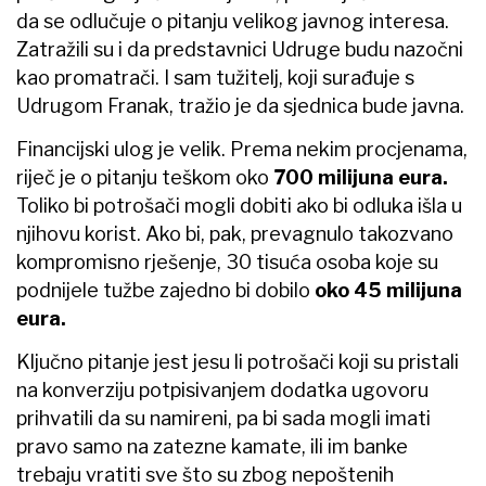
da se odlučuje o pitanju velikog javnog interesa.
Zatražili su i da predstavnici Udruge budu nazočni
kao promatrači. I sam tužitelj, koji surađuje s
Udrugom Franak, tražio je da sjednica bude javna.
Financijski ulog je velik. Prema nekim procjenama,
riječ je o pitanju teškom oko
700 milijuna eura.
Toliko bi potrošači mogli dobiti ako bi odluka išla u
njihovu korist. Ako bi, pak, prevagnulo takozvano
kompromisno rješenje, 30 tisuća osoba koje su
podnijele tužbe zajedno bi dobilo
oko 45 milijuna
eura.
Ključno pitanje jest jesu li potrošači koji su pristali
na konverziju potpisivanjem dodatka ugovoru
prihvatili da su namireni, pa bi sada mogli imati
pravo samo na zatezne kamate, ili im banke
trebaju vratiti sve što su zbog nepoštenih