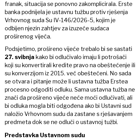
franak, situacija se ponovno zakomplicirala. Erste
banka podnijela je ustavnu tužbu protiv rješenja
Vrhovnog suda Su IV-146/2026-5, kojim je
odbijen njezin zahtjev za izuzeće sudaca
proširenog vijeća.
Podsjetimo, prošireno vijeće trebalo bi se sastati
27. svibnja
kako bi odlučivalo imaju li potrošači
koji su konvertirali kredite pravo na obeštećenje ili
su konverzijom iz 2015. već obeštećeni. No sada
se otvara i pitanje može li ustavna tužba Erstea
procesno odgoditi odluku. Sama ustavna tužba ne
znači da prošireno vijeće neće moći odlučivati, ali
bi odluka mogla biti odgođena ako bi Ustavni sud
naložio Vrhovnom sudu da zastane s rješavanjem
predmeta dok se ne odluči o ustavnoj tužbi.
Predstavka Ustavnom sudu