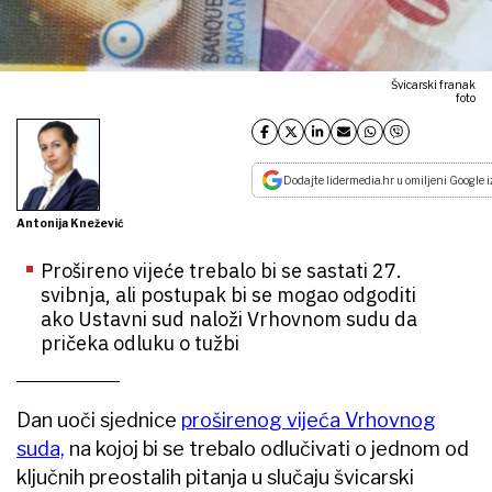
Švicarski franak
foto
Dodajte lidermedia.hr u omiljeni Google i
Antonija Knežević
Prošireno vijeće trebalo bi se sastati 27.
svibnja, ali postupak bi se mogao odgoditi
ako Ustavni sud naloži Vrhovnom sudu da
pričeka odluku o tužbi
Dan uoči sjednice
proširenog vijeća Vrhovnog
suda,
na kojoj bi se trebalo odlučivati o jednom od
ključnih preostalih pitanja u slučaju švicarski