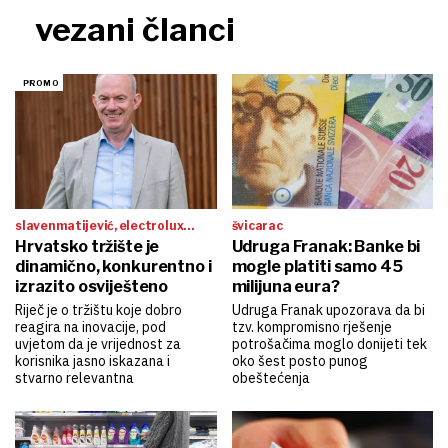
vezani članci
slaven matijević, electrolux
švicarac
grupa
Hrvatsko tržište je
Udruga Franak: Banke bi
dinamično, konkurentno i
mogle platiti samo 45
izrazito osviješteno
milijuna eura?
Riječ je o tržištu koje dobro
Udruga Franak upozorava da bi
reagira na inovacije, pod
tzv. kompromisno rješenje
uvjetom da je vrijednost za
potrošačima moglo donijeti tek
korisnika jasno iskazana i
oko šest posto punog
stvarno relevantna
obeštećenja