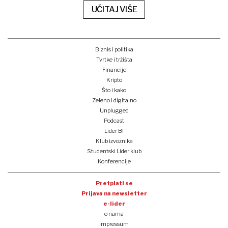
UČITAJ VIŠE
Biznis i politika
Tvrtke i tržišta
Financije
Kripto
Što i kako
Zeleno i digitalno
Unplugged
Podcast
Lider BI
Klub izvoznika
Studentski Lider klub
Konferencije
Pretplati se
Prijava na newsletter
e-lider
o nama
impressum