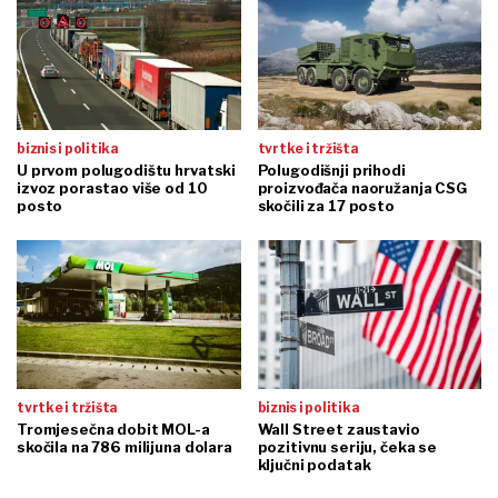
biznis i politika
tvrtke i tržišta
U prvom polugodištu hrvatski
Polugodišnji prihodi
izvoz porastao više od 10
proizvođača naoružanja CSG
posto
skočili za 17 posto
tvrtke i tržišta
biznis i politika
Tromjesečna dobit MOL-a
Wall Street zaustavio
skočila na 786 milijuna dolara
pozitivnu seriju, čeka se
ključni podatak