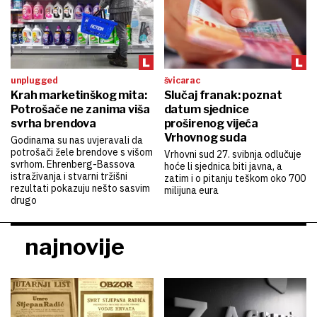
unplugged
švicarac
Krah marketinškog mita:
Slučaj franak: poznat
Potrošače ne zanima viša
datum sjednice
svrha brendova
proširenog vijeća
Vrhovnog suda
Godinama su nas uvjeravali da
potrošači žele brendove s višom
Vrhovni sud 27. svibnja odlučuje
svrhom. Ehrenberg-Bassova
hoće li sjednica biti javna, a
istraživanja i stvarni tržišni
zatim i o pitanju teškom oko 700
rezultati pokazuju nešto sasvim
milijuna eura
drugo
najnovije