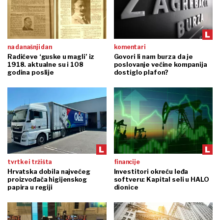
na današnji dan
komentari
Radićeve ‘guske u magli’ iz
Govori li nam burza da je
1918. aktualne su i 108
poslovanje većine kompanija
godina poslije
dostiglo plafon?
tvrtke i tržišta
financije
Hrvatska dobila najvećeg
Investitori okreću leđa
proizvođača higijenskog
softveru: Kapital seli u HALO
papira u regiji
dionice