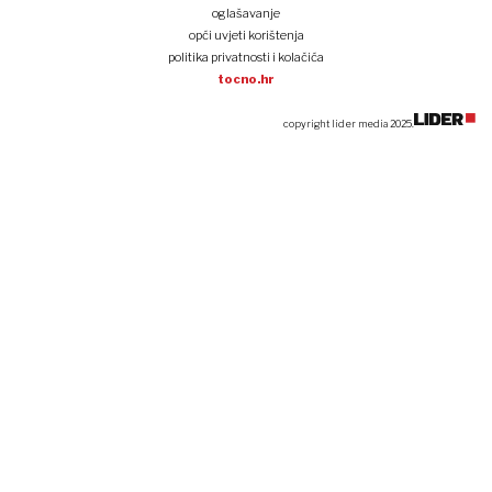
oglašavanje
opći uvjeti korištenja
politika privatnosti i kolačića
tocno.hr
copyright lider media 2025.