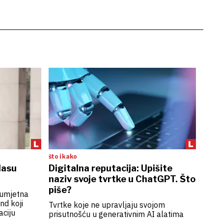
što i kako
klasu
Digitalna reputacija: Upišite
naziv svoje tvrtke u ChatGPT. Što
piše?
 umjetna
nd koji
Tvrtke koje ne upravljaju svojom
aciju
prisutnošću u generativnim AI alatima