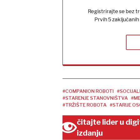
Registrirajte se bez t
Prvih 5 zaključani
#COMPANION ROBOTI
#SOCIJAL
#STARENJE STANOVNIŠTVA
#ME
#TRŽIŠTE ROBOTA
#STARIJE O
čitajte lider u di
izdanju