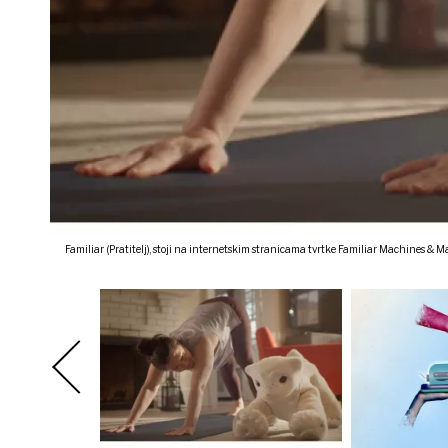
Familiar (Pratitelj), stoji na internetskim stranicama tvrtke Familiar Machines & Mag