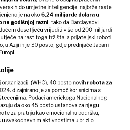
dverskih do umjetne inteligencije, najbrže raste
ijenjeno je na oko
6,24 milijarde dolara u
 na godišnjoj razni
, tako da Barclaysovi
idućem desetljeću vrijediti više od 200 milijardi
tječe na rast toga tržišta, a prijateljski roboti
 u Aziji ih je 30 posto, gdje prednjače Japan i
Europi.
olije
 organizaciji (WHO), 40 posto novih
robota za
2024. dizajnirano je za pomoć korisnicima s
m oštećenjima. Podaci američkoga Nacionalnog
okazuju da oko 45 posto ustanova za njegu
obote za pratnju kao emocionalnu podršku,
ć u svakodnevnim aktivnostima u brizi o