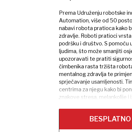
Prema Udruženju robotske ind
Automation, više od 50 posto 
nabavi robota pratioca kako bi
zdravlje. Roboti pratioci vrst
podršku i društvo. S pomoću 
ljudima, što može smanjiti osj
upozoravati te pratiti sigurno
čimbenika rasta tržišta robot
mentalnog zdravlja te primjen
sprječavanje usamljenosti. Ti
centrima za njegu kako bi ponu
znakove stresa, melankolije i i
BESPLATNO na