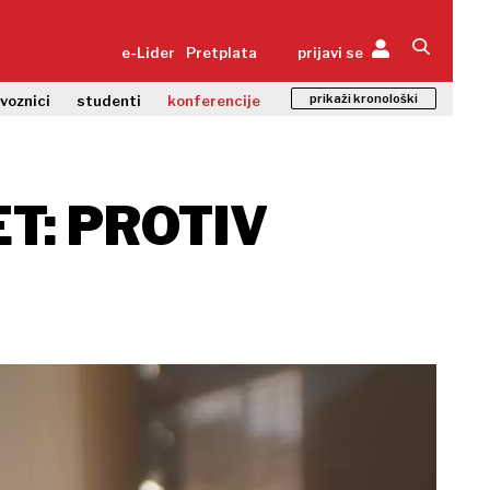
e-Lider
Pretplata
prijavi se
prikaži kronološki
zvoznici
studenti
konferencije
ET: PROTIV