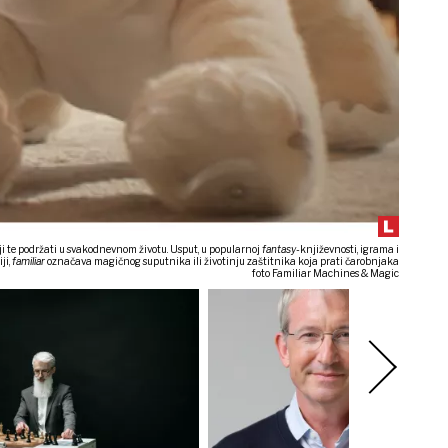
toji te podržati u svakodnevnom životu. Usput, u popularnoj
fantasy-
književnosti, igrama i
ji,
familiar
označava magičnog suputnika ili životinju zaštitnika koja prati čarobnjaka
foto Familiar Machines & Magic