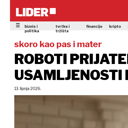
biznis i
tvrtke i
financije
kripto
politika
tržišta
skoro kao pas i mater
ROBOTI PRIJATE
USAMLJENOSTI 
13. lipnja 2026.