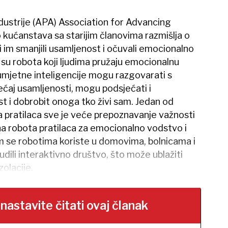
ustrije (APA) Association for Advancing
kućanstava sa starijim članovima razmišlja o
 im smanjili usamljenost i očuvali emocionalno
a su robota koji ljudima pružaju emocionalnu
umjetne inteligencije mogu razgovarati s
ećaj usamljenosti, mogu podsjećati i
st i dobrobit onoga tko živi sam. Jedan od
a pratilaca sve je veće prepoznavanje važnosti
a robota pratilaca za emocionalno vodstvo i
m se robotima koriste u domovima, bolnicama i
dili interaktivno društvo, što može ublažiti
zolacije.
stavite čitati ovaj članak