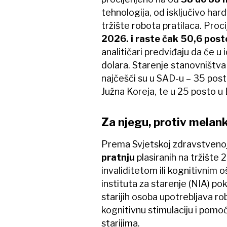
tehnologija, od isključivo har
tržište robota pratilaca. Proc
2026. i raste čak 50,6 posto
analitičari predviđaju da će u 
dolara. Starenje stanovništva u
najčešći su u SAD-u – 35 posto,
Južna Koreja, te u 25 posto u 
Za njegu, protiv melank
Prema Svjetskoj zdravstvenoj
pratnju
plasiranih na tržište 
invaliditetom ili kognitivni
instituta za starenje (NIA) p
starijih osoba upotrebljava r
kognitivnu stimulaciju i pomo
starijima.