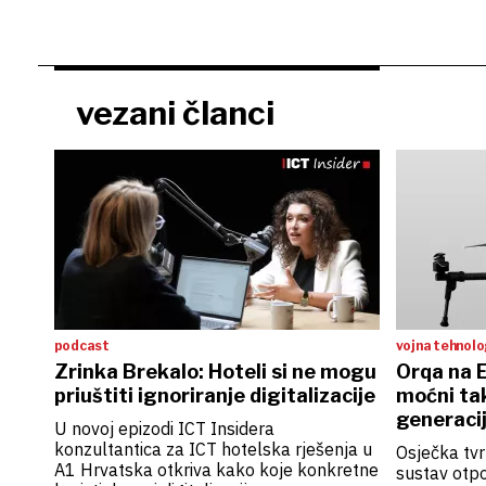
vezani članci
podcast
vojna tehnolo
Zrinka Brekalo: Hoteli si ne mogu
Orqa na E
priuštiti ignoriranje digitalizacije
moćni tak
generaci
U novoj epizodi ICT Insidera
konzultantica za ICT hotelska rješenja u
Osječka tv
A1 Hrvatska otkriva kako koje konkretne
sustav otp