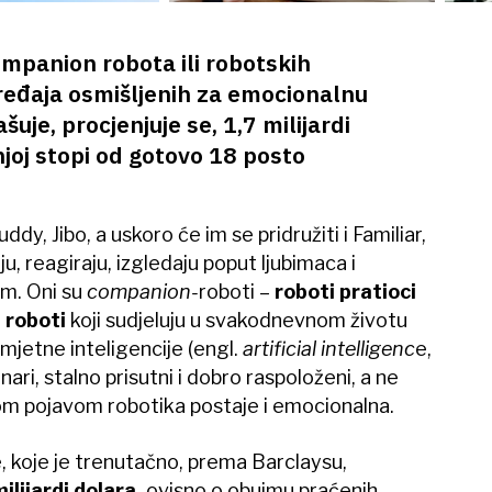
ompanion robota ili robotskih
ređaja osmišljenih za emocionalnu
uje, procjenjuje se, 1,7 milijardi
njoj stopi od gotovo 18 posto
dy, Jibo, a uskoro će im se pridružiti i Familiar,
ju, reagiraju, izgledaju poput ljubimaca i
om. Oni su
companion-
roboti –
roboti pratioci
ni roboti
koji sudjeluju u svakodnevnom životu
umjetne inteligencije (engl.
artificial intelligenc
e,
ari, stalno prisutni i dobro raspoloženi, a ne
vom pojavom robotika postaje i emocionalna.
, koje je trenutačno, prema Barclaysu,
ilijardi dolara,
ovisno o obujmu praćenih