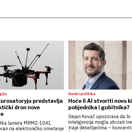
gija
biznis i politika
urosatoryju predstavlja
Hoće li AI stvoriti novu 
tički dron nove
pobjednika i gubitnika?
je
Dejan Kovač upozorava da bi
inteligencija mogla ubrzati tre
rtka lansira MRM2-10AI,
traje desetljećima – koncentr
oran na elektroničko ometanje