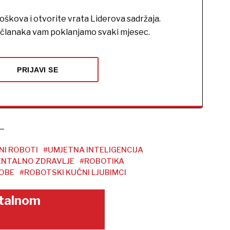
roškova i otvorite vrata Liderova sadržaja.
h članaka vam poklanjamo svaki mjesec.
PRIJAVI SE
NI ROBOTI
#UMJETNA INTELIGENCIJA
NTALNO ZDRAVLJE
#ROBOTIKA
SOBE
#ROBOTSKI KUĆNI LJUBIMCI
gitalnom