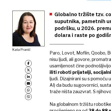
Globalno tržište tzv. c
suputnika, pametnih u
podršku, u 2026. premaš
dolara i raste po godiš
Kata Pranić
Paro, Lovot, Moflin, Qoobo, Bud
nisu ljudi, ali govore, promatra
usamljenost čine podnošljivij
iliti roboti prijatelji, socijal
ljudi. Dizajnirani su s pomoću 
AI) da budu sugovornici, sustan
traže ništa zauzvrat. S njiho
Na globalnom tržištu robotike
procijenjeno na od
38 do 88 m