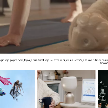
ic koja ga proizvodi, topla je prisutnost koja uči o tvojim ciljevima, učvršćuje zdrave rutine i nas
mitologi