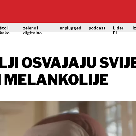
što i
zeleno i
unplugged
podcast
Lider
i
kako
digitalno
BI
LJI OSVAJAJU SVIJ
I MELANKOLIJE