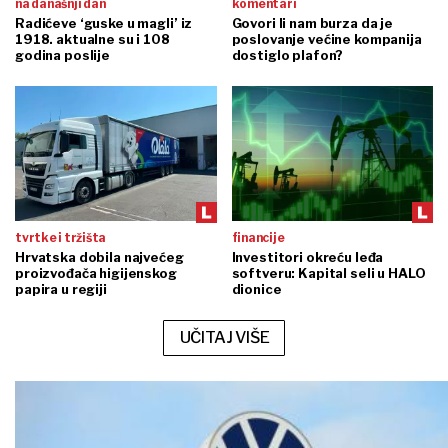
na današnji dan
komentari
Radićeve ‘guske u magli’ iz
Govori li nam burza da je
1918. aktualne su i 108
poslovanje većine kompanija
godina poslije
dostiglo plafon?
tvrtke i tržišta
financije
Hrvatska dobila najvećeg
Investitori okreću leđa
proizvođača higijenskog
softveru: Kapital seli u HALO
papira u regiji
dionice
UČITAJ VIŠE