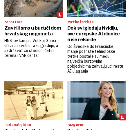
reportaža
tvrtke i tržišta
Zavirili smo u budući dom
Dok svi gledaju Nvidiju,
hrvatskog nogometa
ove europske AI dionice
ruše rekorde
HNS-ov kamp u Velikoj Gorici
ulazi u završnu fazu gradnje, a
Od Švedske do Francuske,
sadržavat će stadion, četiri
manje poznate tehnološke
terena i VAR centar
tvrtke postale su među
najvećim burzovnim
pobjednicima zahvaljujući rastu
AI ulaganja
na današnji dan
razgovor