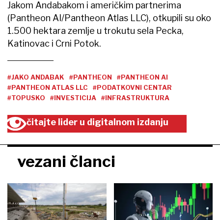
Jakom Andabakom i američkim partnerima
(Pantheon AI/Pantheon Atlas LLC), otkupili su oko
1.500 hektara zemlje u trokutu sela Pecka,
Katinovac i Crni Potok.
#JAKO ANDABAK
#PANTHEON
#PANTHEON AI
#PANTHEON ATLAS LLC
#PODATKOVNI CENTAR
#TOPUSKO
#INVESTICIJA
#INFRASTRUKTURA
čitajte lider u digitalnom izdanju
vezani članci