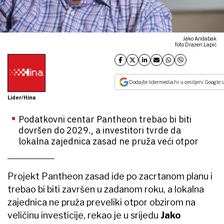
Jako Andabak
foto Dražen Lapić
Dodajte lidermedia.hr u omiljeni Google i
Lider/Hina
Podatkovni centar Pantheon trebao bi biti
dovršen do 2029., a investitori tvrde da
lokalna zajednica zasad ne pruža veći otpor
Projekt Pantheon zasad ide po zacrtanom planu i
trebao bi biti završen u zadanom roku, a lokalna
zajednica ne pruža preveliki otpor obzirom na
veličinu investicije, rekao je u srijedu
Jako