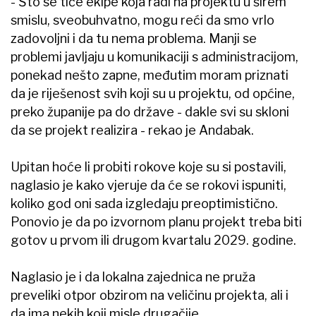
- Što se tiče ekipe koja radi na projektu u širem
smislu, sveobuhvatno, mogu reći da smo vrlo
zadovoljni i da tu nema problema. Manji se
problemi javljaju u komunikaciji s administracijom,
ponekad nešto zapne, međutim moram priznati
da je riješenost svih koji su u projektu, od općine,
preko županije pa do države - dakle svi su skloni
da se projekt realizira - rekao je Andabak.
Upitan hoće li probiti rokove koje su si postavili,
naglasio je kako vjeruje da će se rokovi ispuniti,
koliko god oni sada izgledaju preoptimistično.
Ponovio je da po izvornom planu projekt treba biti
gotov u prvom ili drugom kvartalu 2029. godine.
Naglasio je i da lokalna zajednica ne pruža
preveliki otpor obzirom na veličinu projekta, ali i
da ima nekih koji misle drugačije.