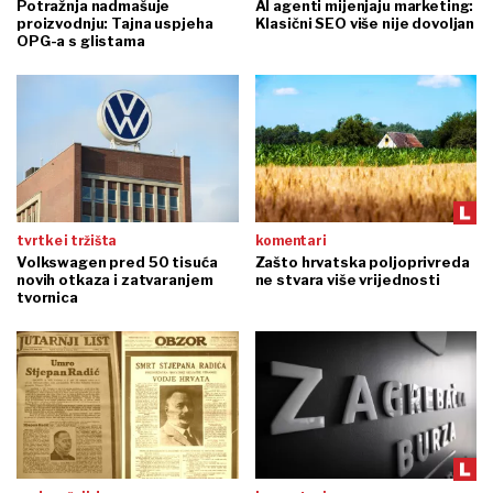
Potražnja nadmašuje
AI agenti mijenjaju marketing:
proizvodnju: Tajna uspjeha
Klasični SEO više nije dovoljan
OPG-a s glistama
tvrtke i tržišta
komentari
Volkswagen pred 50 tisuća
Zašto hrvatska poljoprivreda
novih otkaza i zatvaranjem
ne stvara više vrijednosti
tvornica