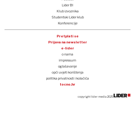
Lider BI
Klub izvoznika
Studentski Lider klub
Konferencije
Pretplati se
Prijava na newsletter
e-lider
o nama
impressum
oglašavanje
opći uvjeti korištenja
politika privatnosti i kolačića
tocno.hr
copyright lider media 2025.