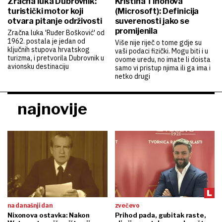
Zračna luka Dubrovnik:
Kristina Tihonova
turistički motor koji
(Microsoft): Definicija
otvara pitanje održivosti
suverenosti jako se
promijenila
Zračna luka 'Ruđer Bošković' od
1962. postala je jedan od
Više nije riječ o tome gdje su
ključnih stupova hrvatskog
vaši podaci fizički. Mogu biti i u
turizma, i pretvorila Dubrovnik u
ovome uredu, no imate li doista
avionsku destinaciju
samo vi pristup njima ili ga ima i
netko drugi
najnovije
na današnji dan
zvečevo
Nixonova ostavka: Nakon
Prihod pada, gubitak raste,