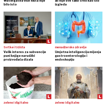
Watergatea više ništa nije
ali nije sve tako crno kao što
bilo isto
izgleda
tvrtke i tržišta
menadžersko zdravlje
Velik interes za subvencije
Umjetna inteligencija mijenja
puni knjige narudžbi
gastroenterologiju i
proizvođača dizala
endoskopiju
zeleno i digitalno
zeleno i digitalno