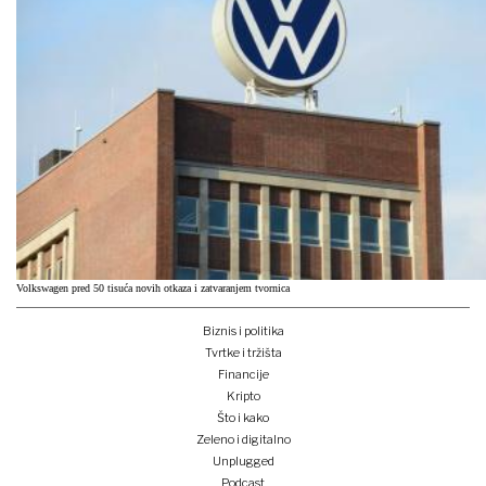
Volkswagen pred 50 tisuća novih otkaza i zatvaranjem tvornica
Biznis i politika
Tvrtke i tržišta
Financije
Kripto
Što i kako
Zeleno i digitalno
Unplugged
Podcast