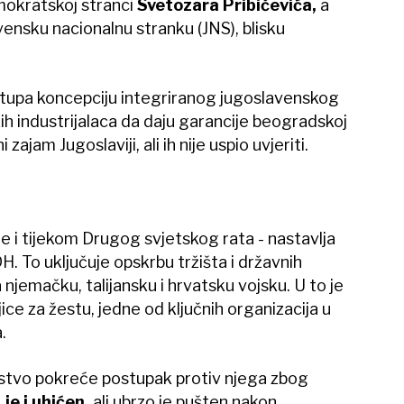
mokratskoj stranci
Svetozara Pribičevića,
a
vensku nacionalnu stranku (JNS), blisku
tupa koncepciju integriranog jugoslavenskog
kih industrijalaca da daju garancije beogradskoj
zajam Jugoslaviji, ali ih nije uspio uvjeriti.
e i tijekom Drugog svjetskog rata - nastavlja
H. To uključuje opskrbu tržišta i državnih
 njemačku, talijansku i hrvatsku vojsku. U to je
ice za žestu, jedne od ključnih organizacija u
.
tvo pokreće postupak protiv njega zbog
je i uhićen,
ali ubrzo je pušten nakon