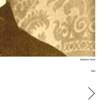
Vladimir Arko
foto