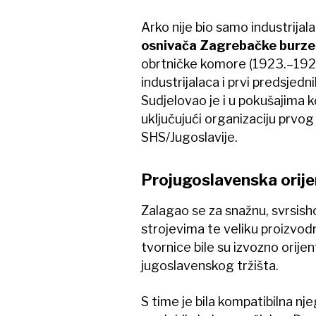
Arko nije bio samo industrijal
osnivača Zagrebačke burze 
obrtničke komore (1923.–1928
industrijalaca i prvi predsjed
Sudjelovao je i u pokušajima 
uključujući organizaciju prvo
SHS/Jugoslavije.
Projugoslavenska orije
Zalagao se za snažnu, svrsish
strojevima te veliku proizvo
tvornice bile su izvozno orijen
jugoslavenskog tržišta.
S time je bila kompatibilna n