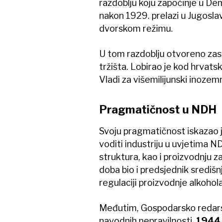
razdoblju koju započinje u De
nakon 1929. prelazi u Jugosla
dvorskom režimu.
U tom razdoblju otvoreno zas
tržišta. Lobirao je kod hrvats
Vladi za višemilijunski inozemni 
Pragmatičnost u NDH
Svoju pragmatičnost iskazao j
voditi industriju u uvjetima ND
struktura, kao i proizvodnju za
doba bio i predsjednik središnj
regulaciji proizvodnje alkohola
Međutim, Gospodarsko redars
navodnih nepravilnosti,
1944. 