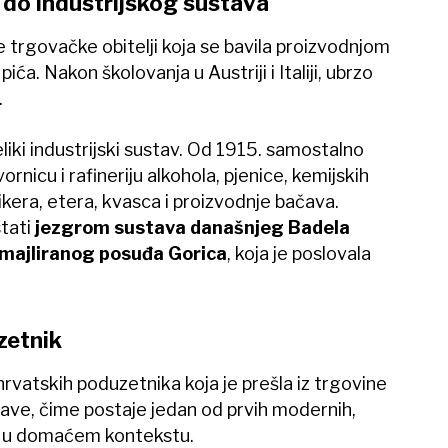
 do industrijskog sustava
 trgovačke obitelji koja se bavila proizvodnjom
ića. Nakon školovanja u Austriji i Italiji, ubrzo
.
liki industrijski sustav. Od 1915. samostalno
rnicu i rafineriju alkohola, pjenice, kemijskih
likera, etera, kvasca i proizvodnje bačava.
stati
jezgrom sustava današnjeg Badela
majliranog posuđa Gorica
, koja je poslovala
zetnik
hrvatskih poduzetnika koja je prešla iz trgovine
tave, čime postaje jedan od prvih modernih,
na u domaćem kontekstu.