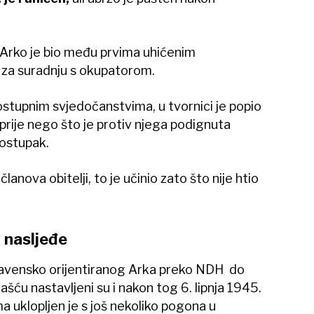
b Arko je bio među prvima uhićenim
e za suradnju s okupatorom.
stupnim svjedočanstvima, u tvornici je popio
 prije nego što je protiv njega podignuta
postupak.
anova obitelji, to je učinio zato što nije htio
 nasljeđe
oslavensko orijentiranog Arka preko NDH do
šću nastavljeni su i nakon tog 6. lipnja 1945.
a uklopljen je s još nekoliko pogona u