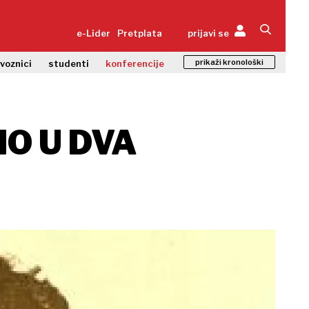
e-Lider
Pretplata
prijavi se
prikaži kronološki
zvoznici
studenti
konferencije
IO U DVA