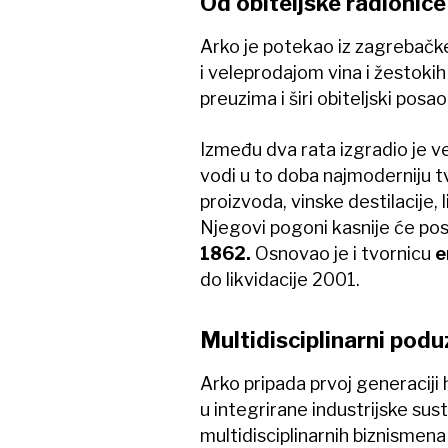
Od obiteljske radionice
Arko je potekao iz zagrebačke
i veleprodajom vina i žestokih p
preuzima i širi obiteljski posao
Između dva rata izgradio je ve
vodi u to doba najmoderniju tvo
proizvoda, vinske destilacije, 
Njegovi pogoni kasnije će po
1862.
Osnovao je i tvornicu
e
do likvidacije 2001.
Multidisciplinarni podu
Arko pripada prvoj generaciji 
u integrirane industrijske sus
multidisciplinarnih biznisme