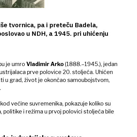
iše tvornica, pa i preteču Badela,
poslovao u NDH, a 1945. pri uhićenju
bu je umro
Vladimir Arko
(1888.–1945.), jedan
ustrijalaca prve polovice 20. stoljeća. Uhićen
sti u grad, život je okončao samoubojstvom,
.
 kod većine suvremenika, pokazuje koliko su
olitike i režima u prvoj polovici stoljeća bile