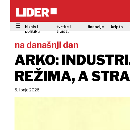
biznis i
tvrtke i
financije
kripto
politika
tržišta
na današnji dan
ARKO: INDUSTRI
REŽIMA, A STR
6. lipnja 2026.