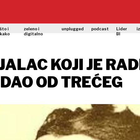
što i
zeleno i
unplugged
podcast
Lider
i
kako
digitalno
BI
JALAC KOJI JE RAD
ADAO OD TREĆEG