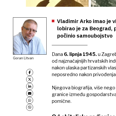
Vladimir Arko imao je v
lobirao je za Beograd, 
počinio samoubojstvo
Dana
6. lipnja 1945.
u Zagre
Goran Litvan
od najznačajnijih hrvatskih ind
nakon ulaska partizanskih vla
neposredno nakon privođenja
Njegova biografija, više nego
granice između gospodarstva, p
pomične.