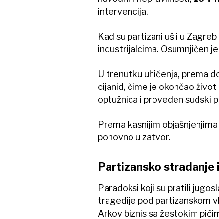
intervencija.
Kad su partizani ušli u Zagre
industrijalcima. Osumnjičen j
U trenutku uhićenja, prema do
cijanid, čime je okončao život
optužnica i proveden sudski 
Prema kasnijim objašnjenjima čl
ponovno u zatvor.
Partizansko stradanje i
Paradoksi koji su pratili jug
tragedije pod partizanskom vla
Arkov biznis sa žestokim pićim