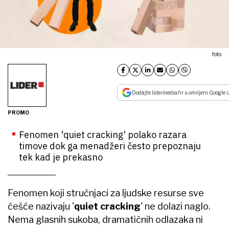
foto
Dodajte lidermedia.hr u omiljeni Google i
PROMO
Fenomen 'quiet cracking' polako razara
timove dok ga menadžeri često prepoznaju
tek kad je prekasno
Fenomen koji stručnjaci za ljudske resurse sve
češće nazivaju '
quiet cracking
' ne dolazi naglo.
Nema glasnih sukoba, dramatičnih odlazaka ni