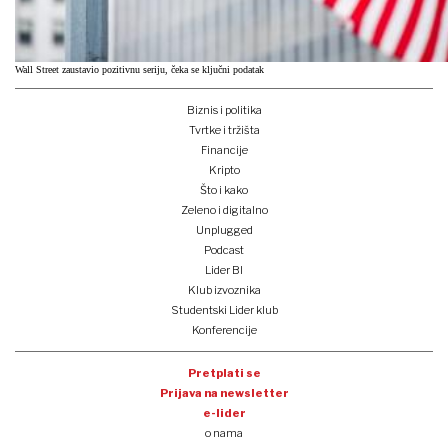
Wall Street zaustavio pozitivnu seriju, čeka se ključni podatak
Biznis i politika
Tvrtke i tržišta
Financije
Kripto
Što i kako
Zeleno i digitalno
Unplugged
Podcast
Lider BI
Klub izvoznika
Studentski Lider klub
Konferencije
Pretplati se
Prijava na newsletter
e-lider
o nama