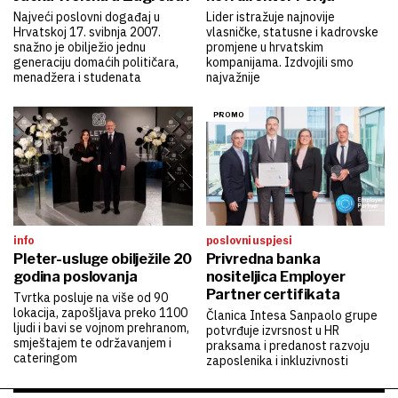
Najveći poslovni događaj u
Lider istražuje najnovije
Hrvatskoj 17. svibnja 2007.
vlasničke, statusne i kadrovske
snažno je obilježio jednu
promjene u hrvatskim
generaciju domaćih političara,
kompanijama. Izdvojili smo
menadžera i studenata
najvažnije
info
poslovni uspjesi
Pleter-usluge obilježile 20
Privredna banka
godina poslovanja
nositeljica Employer
Partner certifikata
Tvrtka posluje na više od 90
lokacija, zapošljava preko 1100
Članica Intesa Sanpaolo grupe
ljudi i bavi se vojnom prehranom,
potvrđuje izvrsnost u HR
smještajem te održavanjem i
praksama i predanost razvoju
cateringom
zaposlenika i inkluzivnosti