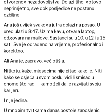
otvorenog nezadovoljstva. Dolazi tiho, gotovo
neprimjetno, sve dok posljedice ne postanu
ozbiljne.
Ana još uvijek svakoga jutra dolazi na posao. U
ured ulazi u 8:47. Uzima kavu, otvara laptop,
odgovara na mailove. Sastanci su u 10, u 12 i u 15
sati. Sve je odrađeno na vrijeme, profesionalno i
korektno.
Ali Ana je, zapravo, već otišla.
Nitko ju, kaže, mjesecima nije pitao kako je. Niti
kako se osjeća u svom poslu, vidi li smisao u
onome što radi ili kamo želi dalje razvijati svoju
karijeru.
I nije jedina.
U mnogim tvrtkama danas postoje zaposlenici