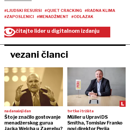
#LJUDSKI RESURSI
#QUIET CRACKING
#RADNA KLIMA
#ZAPOSLENICI
#MENADŽMENT
#ODLAZAK
čitajte lider u digitalnom izdanju
vezani članci
na današnji dan
tvrtke i tržišta
Što je značilo gostovanje
Müller u Upravi DS
menadžerskog gurua
Smitha, Tomislav Franko
Jacka Welcha u Zagrebu?
novi direktor Perija