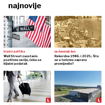
najnovije
biznis i politika
na današnji dan
Wall Street zaustavio
Rekordne 1986. i 2025.: Što
pozitivnu seriju, čeka se
se u turizmu zapravo
ključni podatak
promijenilo?