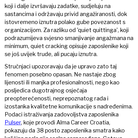
koji i dalje izvršavaju zadatke, sudjeluju na
sastancima i održavaju privid angažiranosti, dok
istovremeno iznutra polako gube povezanost s
organizacijom. Za razliku od 'quiet quittinga', koji
podrazumijeva svjesno smanjivanje angažmana na
minimum, quiet cracking opisuje zaposlenike koji
se još uvijek trude, ali pucaju iznutra.
Stručnjaci upozoravaju da je upravo zato taj
fenomen posebno opasan. Ne nastaje zbog
lijenosti ili manjka profesionalnosti, nego kao
posljedica dugotrajnog osjećaja
preopterećenosti, neprepoznatog rada i
izostanka kvalitetne komunikacije s nadređenima.
Podaci istraživanja zadovoljstva zaposlenika
Pulser
, koje provodi Alma Career Croatia,
pokazuju da 38 posto zaposlenika smatra kako