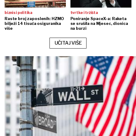
biznis i politika
tvrtke i tržišta
Raste broj zaposlenih: HZMO
Poniranje SpaceX-a: Raketa
bilježi 14 tisuća osiguranika
se srušila na Mjesec, dionica
više
na burzi
UČITAJ VIŠE