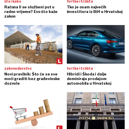
što i kako
tvrtke i tržišta
Računa li se službeni put u
Tko je osam najvećih
radno vrijeme? Evo što kaže
investitora iz BiH u Hrvatskoj
zakon
zakonodavstvo
tvrtke i tržišta
Novi pravilnik: Što će se sve
Hibridi i Škoda i dalje
moći graditi bez građevinske
dominiraju prodajom
dozvole
automobila u Hrvatskoj