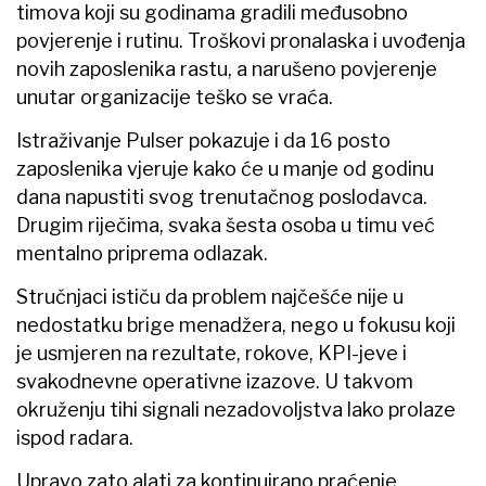
timova koji su godinama gradili međusobno
povjerenje i rutinu. Troškovi pronalaska i uvođenja
novih zaposlenika rastu, a narušeno povjerenje
unutar organizacije teško se vraća.
Istraživanje Pulser pokazuje i da 16 posto
zaposlenika vjeruje kako će u manje od godinu
dana napustiti svog trenutačnog poslodavca.
Drugim riječima, svaka šesta osoba u timu već
mentalno priprema odlazak.
Stručnjaci ističu da problem najčešće nije u
nedostatku brige menadžera, nego u fokusu koji
je usmjeren na rezultate, rokove, KPI-jeve i
svakodnevne operativne izazove. U takvom
okruženju tihi signali nezadovoljstva lako prolaze
ispod radara.
Upravo zato alati za kontinuirano praćenje