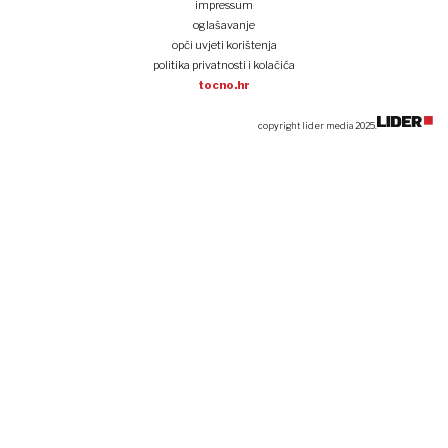
impressum
oglašavanje
opći uvjeti korištenja
politika privatnosti i kolačića
tocno.hr
copyright lider media 2025.