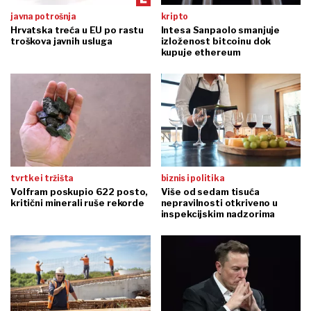
javna potrošnja
kripto
Hrvatska treća u EU po rastu
Intesa Sanpaolo smanjuje
troškova javnih usluga
izloženost bitcoinu dok
kupuje ethereum
tvrtke i tržišta
biznis i politika
Volfram poskupio 622 posto,
Više od sedam tisuća
kritični minerali ruše rekorde
nepravilnosti otkriveno u
inspekcijskim nadzorima