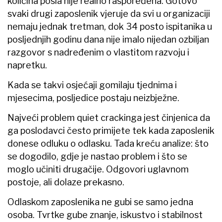
količina posla nije realno raspoređena. Gotovo
svaki drugi zaposlenik vjeruje da svi u organizaciji
nemaju jednak tretman, dok 34 posto ispitanika u
posljednjih godinu dana nije imalo nijedan ozbiljan
razgovor s nadređenim o vlastitom razvoju i
napretku.
Kada se takvi osjećaji gomilaju tjednima i
mjesecima, posljedice postaju neizbježne.
Najveći problem quiet crackinga jest činjenica da
ga poslodavci često primijete tek kada zaposlenik
donese odluku o odlasku. Tada kreću analize: što
se dogodilo, gdje je nastao problem i što se
moglo učiniti drugačije. Odgovori uglavnom
postoje, ali dolaze prekasno.
Odlaskom zaposlenika ne gubi se samo jedna
osoba. Tvrtke gube znanje, iskustvo i stabilnost