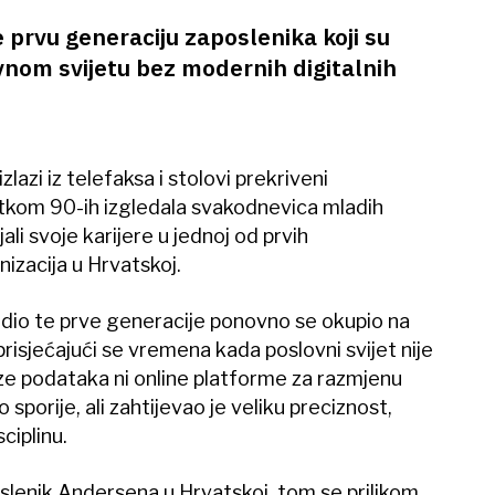
 prvu generaciju zaposlenika koji su
ovnom svijetu bez modernih digitalnih
zlazi iz telefaksa i stolovi prekriveni
etkom 90-ih izgledala svakodnevica mladih
ali svoje karijere u jednoj od prvih
izacija u Hrvatskoj.
, dio te prve generacije ponovno se okupio na
 prisjećajući se vremena kada poslovni svijet nije
ze podataka ni online platforme za razmjenu
porije, ali zahtijevao je veliku preciznost,
ciplinu.
slenik Andersena u Hrvatskoj, tom se prilikom