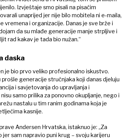
jenilo. Izvještaje smo pisali na pisaćim
arali unaprijed jer nije bilo mobitela ni e-maila,
e vremena i organizacije. Danas je sve brže i
dojam da su mlađe generacije manje strpljive i
it rad kakav je tada bio nužan.“
a daska
je bio prvo veliko profesionalno iskustvo.
prošle generacije stručnjaka koji danas djeluju
ancija i savjetovanja do upravljanja i
nisu samo prilika za ponovno okupljanje, nego i
režu nastalu u tim ranim godinama koja je
tljećima kasnije.
uprave Andersen Hrvatska, istaknuo je: „Za
jer sam napravio puni krug – svoju karijeru