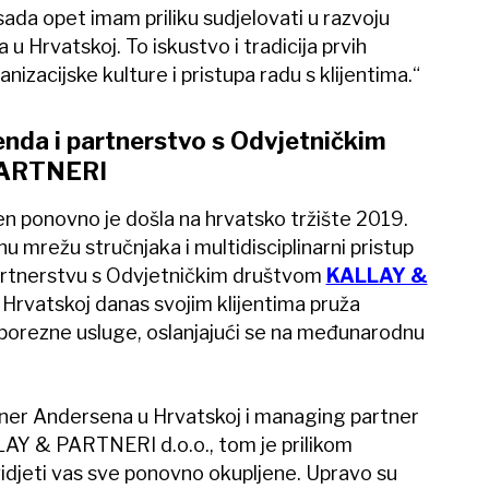
da opet imam priliku sudjelovati u razvoju
u Hrvatskoj. To iskustvo i tradicija prvih
izacijske kulture i pristupa radu s klijentima.“
nda i partnerstvo s Odvjetničkim
PARTNERI
n ponovno je došla na hrvatsko tržište 2019.
mrežu stručnjaka i multidisciplinarni pristup
artnerstvu s Odvjetničkim društvom
KALLAY &
 Hrvatskoj danas svojim klijentima pruža
i porezne usluge, oslanjajući se na međunarodnu
ner Andersena u Hrvatskoj i managing partner
AY & PARTNERI d.o.o., tom je prilikom
vidjeti vas sve ponovno okupljene. Upravo su