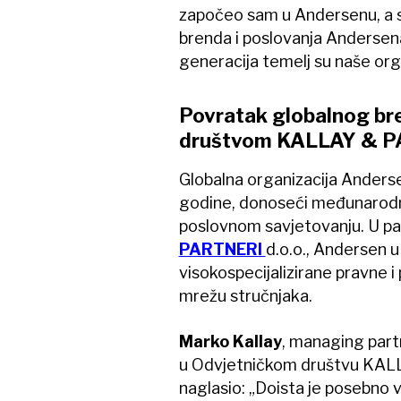
započeo sam u Andersenu, a sa
brenda i poslovanja Andersena 
generacija temelj su naše organ
Povratak globalnog bre
društvom KALLAY & 
Globalna organizacija Anderse
godine, donoseći međunarodnu 
poslovnom savjetovanju. U p
PARTNERI
d.o.o., Andersen u
visokospecijalizirane pravne 
mrežu stručnjaka.
Marko Kallay
, managing part
u Odvjetničkom društvu KALL
naglasio: „Doista je posebno 