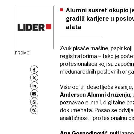
Alumni susret okupio je
gradili karijere u posl
alata
Zvuk pisaće mašine, papir koji i
PROMO
registratorima – tako je poč
profesionalaca koji su započinj
međunarodnih poslovnih organ
Više od tri desetljeća kasnije
Andersen Alumni druženju
,
poznavao e-mail, digitalne ba
dokumenata. Posao se odvijao s
analitičnost i profesionalnu dis
Ana Gospodinović,
nulti zapo