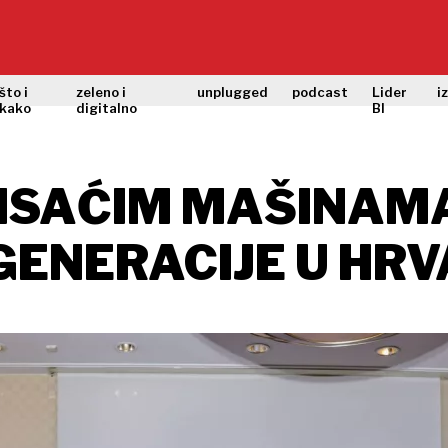
što i
zeleno i
unplugged
podcast
Lider
i
kako
digitalno
BI
 PISAĆIM MAŠINAM
ENERACIJE U HRV