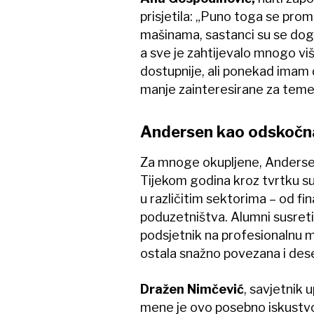
prisjetila: „Puno toga se promi
mašinama, sastanci su se dogov
a sve je zahtijevalo mnogo viš
dostupnije, ali ponekad imam 
manje zainteresirane za temelj
Andersen kao odskočn
Za mnoge okupljene, Andersen 
Tijekom godina kroz tvrtku su 
u različitim sektorima – od fin
poduzetništva. Alumni susreti 
podsjetnik na profesionalnu m
ostala snažno povezana i dese
Dražen Nimčević
, savjetnik 
mene je ovo posebno iskustvo 