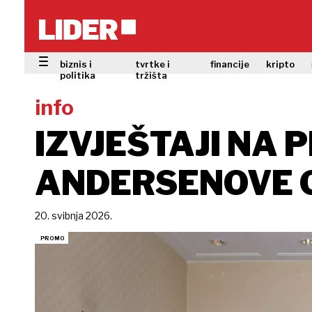
biznis i
tvrtke i
financije
kripto
politika
tržišta
info
IZVJEŠTAJI NA
ANDERSENOVE G
20. svibnja 2026.