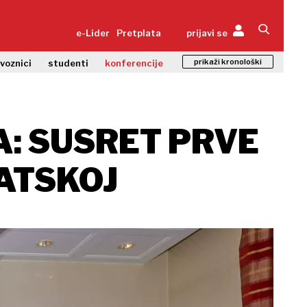
e-Lider
Pretplata
prijavi se
prikaži kronološki
zvoznici
studenti
konferencije
A: SUSRET PRVE
ATSKOJ