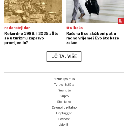
na današnji dan
što i kako
Rekordne 1986. i 2025.: Što
Računa li se službeni put u
se u turizmu zapravo
radno vrijeme? Evo što kaže
promijenilo?
zakon
UČITAJ VIŠE
Biznis i politika
Tvrtke i tržišta
Financije
Kripto
Što i kako
Zeleno i digitalno
Unplugged
Podcast
Lider BI