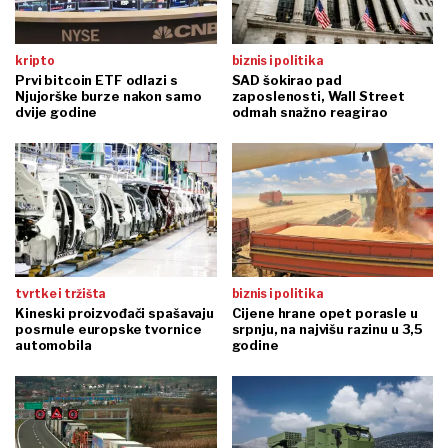
kripto
biznis i politika
Prvi bitcoin ETF odlazi s
SAD šokirao pad
Njujorške burze nakon samo
zaposlenosti, Wall Street
dvije godine
odmah snažno reagirao
tvrtke i tržišta
biznis i politika
Kineski proizvođači spašavaju
Cijene hrane opet porasle u
posrnule europske tvornice
srpnju, na najvišu razinu u 3,5
automobila
godine