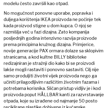
modelu često završili kao otpad.
No mogućnost ponovne uporabe, popravka i
duljega korištenja IKEA proizvoda ne počinje tek
kada proizvod stigne u dom kupca. O njoj se
razmišlja već u fazi dizajna. Zato kompanija
posljednjih godina intenzivno razvija proizvode
prema principima kružnog dizajna. Primjerice,
novije generacije PAX ormara dolaze sa sklopivim
stranicama, a kod kultne BILLY biblioteke
redizajniran je stražnji dio kako bi se proizvodi
lakše mogli rastaviti i ponovno sastaviti. Cilj nije
samo produljiti životni vijek proizvoda nego ga
učiniti prilagodljivim različitim životnim fazama i
potrebama korisnika. Sličan pristup vidljiv je i kod
proizvoda poput HÅLLBAR kanti za razvrstavanje
otpada, koje su izrađene od najmanje 50 posto
reciklirane plastike dobivene iz kućanske