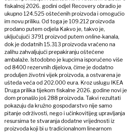
fiskalnoj 2026. godini odjel Recovery obradio je
ukupno 124.525 oštećenih proizvoda i omogućio
im novu priliku. Od toga je 109.212 proizvoda
prodano putem odjela Kakvo je, takvo je,
uključujući 3791 proizvod putem
online-
kanala,
dok je dodatnih 15.313 proizvoda vraćeno na
zalihu zahvaljujući prepakiranju oštećene
ambalaže. Istodobno je kupcima isporučeno više
od 8400 rezervnih dijelova, čime je dodatno
produljen životni vijek proizvoda, a ostvarena je
ušteda veća od 202.000 eura. Kroz uslugu IKEA
Druga prilika tijekom fiskalne 2026. godine novi je
dom pronašlo još 288 proizvoda. Takvi rezultati
pokazuju da kružno gospodarstvo nije samo
pitanje održivosti, nego i učinkovitijeg upravljanja
resursima te stvaranja dodatne vrijednosti iz
proizvoda koji bi u tradicionalnom linearnom