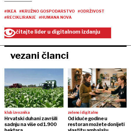
#IKEA
#KRUŽNO GOSPODARSTVO
#ODRŽIVOST
#RECIKLIRANJE
#HUMANA NOVA
čitajte lider u digitalnom izdanju
vezani članci
klub izvoznika
zeleno i digitalno
Hrvatski duhani završili
Od iduće godine u
sadnju na više od 1.900
restoran možete donijeti
hektara
vlastitu ambalažu