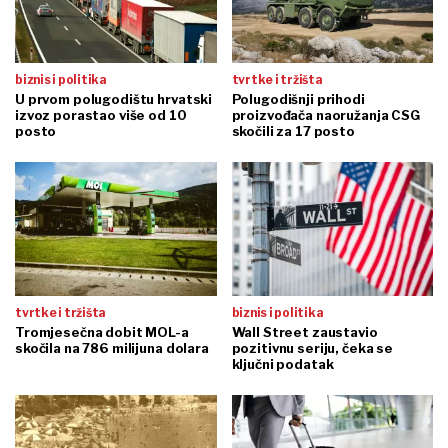
biznis i politika
tvrtke i tržišta
U prvom polugodištu hrvatski
Polugodišnji prihodi
izvoz porastao više od 10
proizvođača naoružanja CSG
posto
skočili za 17 posto
tvrtke i tržišta
biznis i politika
Tromjesečna dobit MOL-a
Wall Street zaustavio
skočila na 786 milijuna dolara
pozitivnu seriju, čeka se
ključni podatak