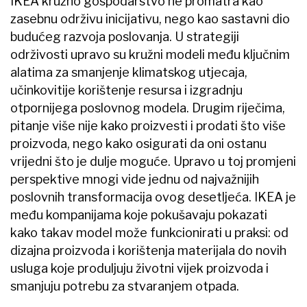
IKEA kružno gospodarstvo ne promatra kao
zasebnu održivu inicijativu, nego kao sastavni dio
budućeg razvoja poslovanja. U strategiji
održivosti upravo su kružni modeli među ključnim
alatima za smanjenje klimatskog utjecaja,
učinkovitije korištenje resursa i izgradnju
otpornijega poslovnog modela. Drugim riječima,
pitanje više nije kako proizvesti i prodati što više
proizvoda, nego kako osigurati da oni ostanu
vrijedni što je dulje moguće. Upravo u toj promjeni
perspektive mnogi vide jednu od najvažnijih
poslovnih transformacija ovog desetljeća. IKEA je
među kompanijama koje pokušavaju pokazati
kako takav model može funkcionirati u praksi: od
dizajna proizvoda i korištenja materijala do novih
usluga koje produljuju životni vijek proizvoda i
smanjuju potrebu za stvaranjem otpada.