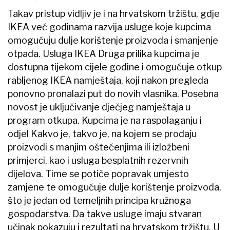
Takav pristup vidljiv je i na hrvatskom tržištu, gdje
IKEA već godinama razvija usluge koje kupcima
omogućuju dulje korištenje proizvoda i smanjenje
otpada. Usluga IKEA Druga prilika kupcima je
dostupna tijekom cijele godine i omogućuje otkup
rabljenog IKEA namještaja, koji nakon pregleda
ponovno pronalazi put do novih vlasnika. Posebna
novost je uključivanje dječjeg namještaja u
program otkupa. Kupcima je na raspolaganju i
odjel Kakvo je, takvo je, na kojem se prodaju
proizvodi s manjim oštećenjima ili izložbeni
primjerci, kao i usluga besplatnih rezervnih
dijelova. Time se potiče popravak umjesto
zamjene te omogućuje dulje korištenje proizvoda,
što je jedan od temeljnih principa kružnoga
gospodarstva. Da takve usluge imaju stvaran
učinak pokazuju i rezultati na hrvatskom tržištu. U