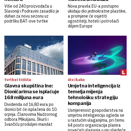
Više od 240 proizvođača u
Nova pravila EU-a postupno
Slavoniji i Podravini zasadilo je
ukidaju dio jednokratne plastike,
duhan za novu sezonu uz
a promjene će osjetiti
podršku BAT-ove tvrtke
ugostitelji, hoteli i potrošači
diljem Europe
tvrtke i tržišta
što i kako
Glavna skupština Ine:
Umjetna inteligencija iz
Dioničarima se isplaćuje
temelja mijenja
168 milijuna eura
tehnološku strategiju
kompanija
Dividenda od 16,80 eura po
dionici bit će isplaćena do 10.
Usmjerenost gospodarstva na
srpnja. Članovima Nadzornog
umjetnu inteligenciju ogleda se
odbora Mikuljanu, Škurli i
u rastućim ulaganjima, pri čemu
Ivančiću produljen mandat
64 posto organizacija planira
povećati ulaganja u nju sljedeće