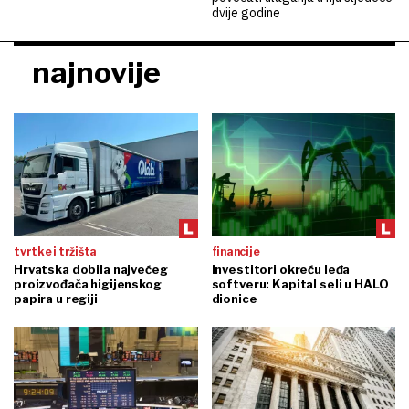
dvije godine
najnovije
tvrtke i tržišta
financije
Hrvatska dobila najvećeg
Investitori okreću leđa
proizvođača higijenskog
softveru: Kapital seli u HALO
papira u regiji
dionice