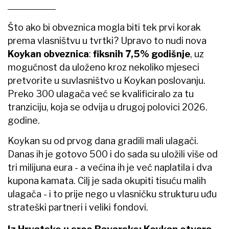
Što ako bi obveznica mogla biti tek prvi korak
prema vlasništvu u tvrtki? Upravo to nudi nova
Koykan obveznica
:
fiksnih 7,5% godišnje
, uz
mogućnost da uloženo kroz nekoliko mjeseci
pretvorite u suvlasništvo u Koykan poslovanju.
Preko 300 ulagača već se kvalificiralo za tu
tranziciju, koja se odvija u drugoj polovici 2026.
godine.
Koykan su od prvog dana gradili mali ulagači.
Danas ih je gotovo 500 i do sada su uložili više od
tri milijuna eura - a većina ih je već naplatila i dva
kupona kamata. Cilj je sada okupiti tisuću malih
ulagača - i to prije nego u vlasničku strukturu uđu
strateški partneri i veliki fondovi.