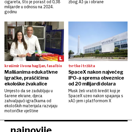
cigareta, što je porast od 0,38
zbog AI-ja i obrane
milijarde u odnosu na 2024.
godinu
krešimir i ivona hagljan, fasal bio
tvrtke i tržišta
Mališanima edukativne
SpaceX nakon najvećeg
igračke, praščićima
IPO-a sprema obveznice
ekološke žvakalice
od 20 milijardi dolara
Umjesto da se zadubljuju u
Musk želi vratiti kredit koji je
šarene ekrane, djeca
SpaceX uzeo nakon spajanja s
zahvaljujući igračkama od
xAI-jem i platformom X
ekoloških materijala razvijaju
motoričke vještine
najnovije