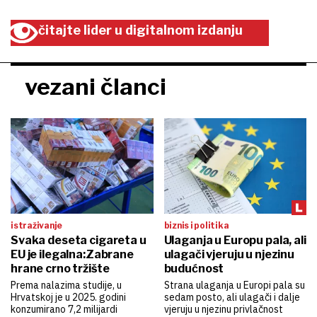
čitajte lider u digitalnom izdanju
vezani članci
istraživanje
biznis i politika
Svaka deseta cigareta u
Ulaganja u Europu pala, ali
EU je ilegalna:Zabrane
ulagači vjeruju u njezinu
hrane crno tržište
budućnost
Prema nalazima studije, u
Strana ulaganja u Europi pala su
Hrvatskoj je u 2025. godini
sedam posto, ali ulagači i dalje
konzumirano 7,2 milijardi
vjeruju u njezinu privlačnost