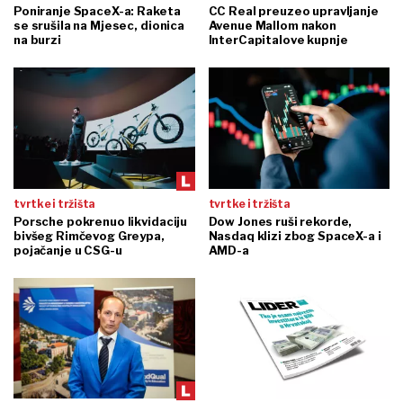
Poniranje SpaceX-a: Raketa
CC Real preuzeo upravljanje
se srušila na Mjesec, dionica
Avenue Mallom nakon
na burzi
InterCapitalove kupnje
tvrtke i tržišta
tvrtke i tržišta
Porsche pokrenuo likvidaciju
Dow Jones ruši rekorde,
bivšeg Rimčevog Greypa,
Nasdaq klizi zbog SpaceX-a i
pojačanje u CSG-u
AMD-a