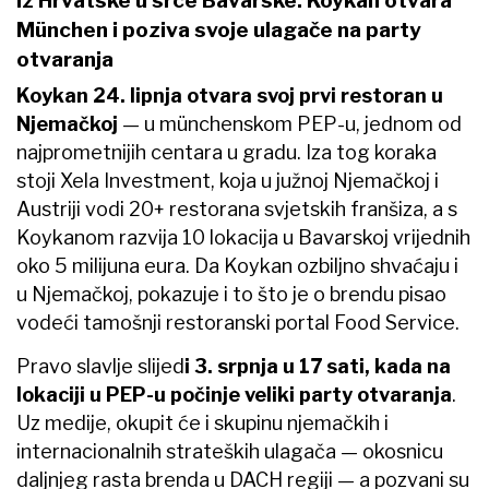
Iz Hrvatske u srce Bavarske: Koykan otvara
München i poziva svoje ulagače na party
otvaranja
Koykan 24. lipnja otvara svoj prvi restoran u
Njemačkoj
— u münchenskom PEP-u, jednom od
najprometnijih centara u gradu. Iza tog koraka
stoji Xela Investment, koja u južnoj Njemačkoj i
Austriji vodi 20+ restorana svjetskih franšiza, a s
Koykanom razvija 10 lokacija u Bavarskoj vrijednih
oko 5 milijuna eura. Da Koykan ozbiljno shvaćaju i
u Njemačkoj, pokazuje i to što je o brendu pisao
vodeći tamošnji restoranski portal Food Service.
Pravo slavlje slijed
i 3. srpnja u 17 sati, kada na
lokaciji u PEP-u počinje veliki party otvaranja
.
Uz medije, okupit će i skupinu njemačkih i
internacionalnih strateških ulagača — okosnicu
daljnjeg rasta brenda u DACH regiji — a pozvani su