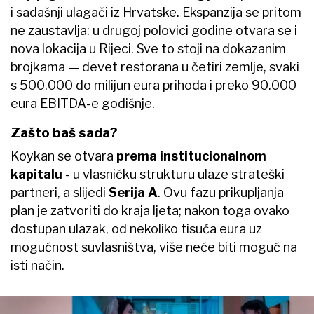
i sadašnji ulagači iz Hrvatske. Ekspanzija se pritom
ne zaustavlja: u drugoj polovici godine otvara se i
nova lokacija u Rijeci. Sve to stoji na dokazanim
brojkama — devet restorana u četiri zemlje, svaki
s 500.000 do milijun eura prihoda i preko 90.000
eura EBITDA-e godišnje.
Zašto baš sada?
Koykan se otvara
prema institucionalnom
kapitalu
- u vlasničku strukturu ulaze strateški
partneri, a slijedi
Serija A
. Ovu fazu prikupljanja
plan je zatvoriti do kraja ljeta; nakon toga ovako
dostupan ulazak, od nekoliko tisuća eura uz
mogućnost suvlasništva, više neće biti moguć na
isti način.