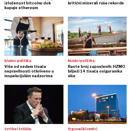
izloženost bitcoinu dok
kritični minerali ruše rekorde
kupuje ethereum
biznis i politika
biznis i politika
Više od sedam tisuća
Raste broj zaposlenih: HZMO
nepravilnosti otkriveno u
bilježi 14 tisuća osiguranika
inspekcijskim nadzorima
više
tvrtke i tržišta
trgovački centri