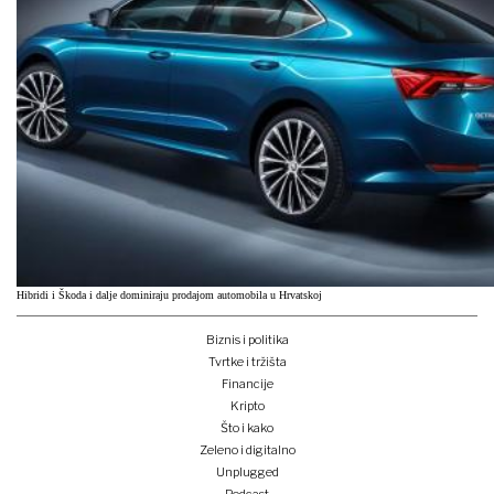
Hibridi i Škoda i dalje dominiraju prodajom automobila u Hrvatskoj
Biznis i politika
Tvrtke i tržišta
Financije
Kripto
Što i kako
Zeleno i digitalno
Unplugged
Podcast