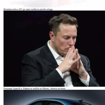
Hrvatska treća u EU po rastu troškova javnih usluga
Poniranje SpaceX-a: Raketa se srušila na Mjesec, dionica na burzi