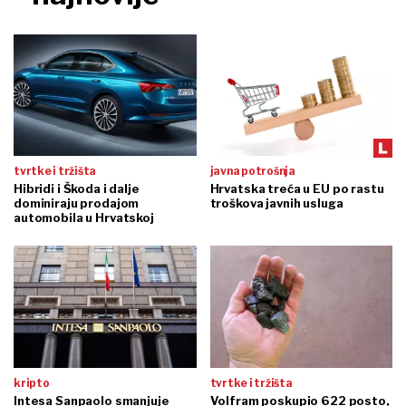
tvrtke i tržišta
javna potrošnja
Hibridi i Škoda i dalje
Hrvatska treća u EU po rastu
dominiraju prodajom
troškova javnih usluga
automobila u Hrvatskoj
kripto
tvrtke i tržišta
Intesa Sanpaolo smanjuje
Volfram poskupio 622 posto,