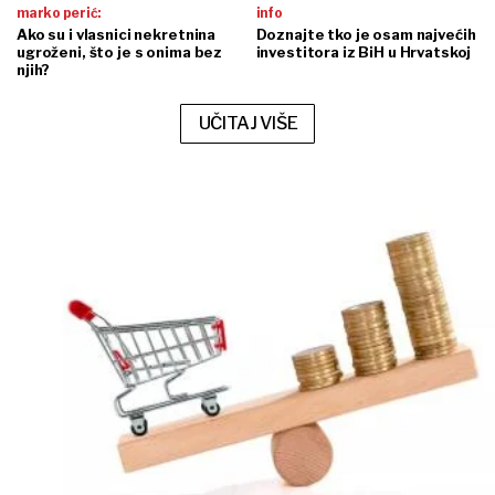
marko perić:
info
Ako su i vlasnici nekretnina
Doznajte tko je osam najvećih
ugroženi, što je s onima bez
investitora iz BiH u Hrvatskoj
njih?
UČITAJ VIŠE