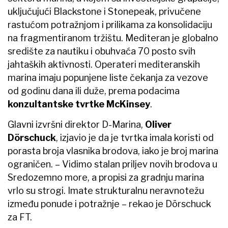
uključujući Blackstone i Stonepeak, privučene
rastućom potražnjom i prilikama za konsolidaciju
na fragmentiranom tržištu. Mediteran je globalno
središte za nautiku i obuhvaća 70 posto svih
jahtaških aktivnosti. Operateri mediteranskih
marina imaju popunjene liste čekanja za vezove
od godinu dana ili duže, prema podacima
konzultantske tvrtke McKinsey
.
Glavni izvršni direktor D-Marina,
Oliver
Dörschuck
, izjavio je da je tvrtka imala koristi od
porasta broja vlasnika brodova, iako je broj marina
ograničen. – Vidimo stalan priljev novih brodova u
Sredozemno more, a propisi za gradnju marina
vrlo su strogi. Imate strukturalnu neravnotežu
između ponude i potražnje – rekao je Dörschuck
za FT.