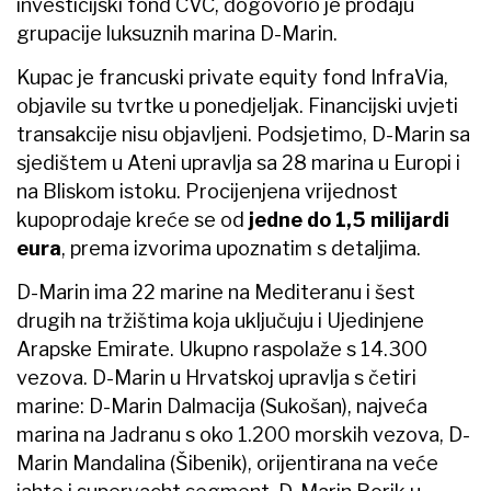
investicijski fond CVC, dogovorio je prodaju
grupacije luksuznih marina D-Marin.
Kupac je francuski private equity fond InfraVia,
objavile su tvrtke u ponedjeljak. Financijski uvjeti
transakcije nisu objavljeni. Podsjetimo, D-Marin sa
sjedištem u Ateni upravlja sa 28 marina u Europi i
na Bliskom istoku. Procijenjena vrijednost
kupoprodaje kreće se od
jedne do 1,5 milijardi
eura
, prema izvorima upoznatim s detaljima.
D-Marin ima 22 marine na Mediteranu i šest
drugih na tržištima koja uključuju i Ujedinjene
Arapske Emirate. Ukupno raspolaže s 14.300
vezova. D-Marin u Hrvatskoj upravlja s četiri
marine: D-Marin Dalmacija (Sukošan), najveća
marina na Jadranu s oko 1.200 morskih vezova, D-
Marin Mandalina (Šibenik), orijentirana na veće