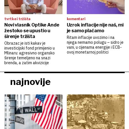
tvrtke i tržišta
komentari
Novi vlasnik Optike Ande
Uzrok inflacije nije naš, mi
žestoko se upustio u
je samo plaćamo
širenje tržišta
Ritam inflacije uvozimo i na
njega nemamo polugu – sidro je
Obrazac je isti kakav je
vani, u cijenama energije i ECB-
investicijski fond primijenio u
ovoj monetarnoj politici
Mlinaru: agresivno organsko
širenje temeljeno na snazi
brenda, a zatim akvizicije
najnovije