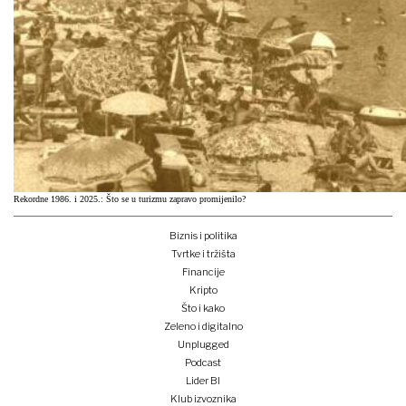
Rekordne 1986. i 2025.: Što se u turizmu zapravo promijenilo?
Biznis i politika
Tvrtke i tržišta
Financije
Kripto
Što i kako
Zeleno i digitalno
Unplugged
Podcast
Lider BI
Klub izvoznika