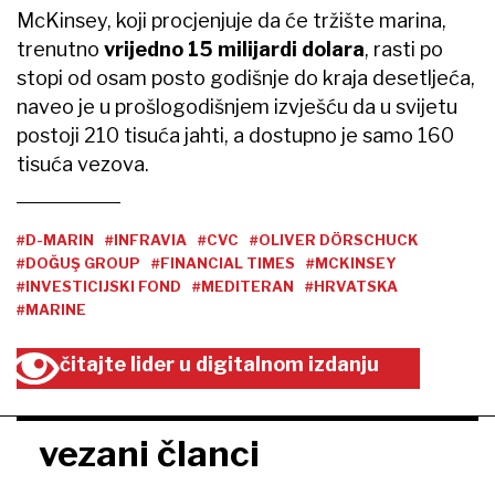
McKinsey, koji procjenjuje da će tržište marina,
trenutno
vrijedno 15 milijardi dolara
, rasti po
stopi od osam posto godišnje do kraja desetljeća,
naveo je u prošlogodišnjem izvješću da u svijetu
postoji 210 tisuća jahti, a dostupno je samo 160
tisuća vezova.
#D-MARIN
#INFRAVIA
#CVC
#OLIVER DÖRSCHUCK
#DOĞUŞ GROUP
#FINANCIAL TIMES
#MCKINSEY
#INVESTICIJSKI FOND
#MEDITERAN
#HRVATSKA
#MARINE
čitajte lider u digitalnom izdanju
vezani članci