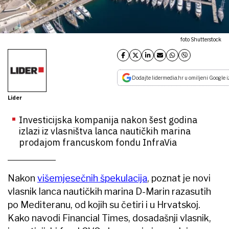
foto Shutterstock
Dodajte lidermedia.hr u omiljeni Google i
Lider
Investicijska kompanija nakon šest godina
izlazi iz vlasništva lanca nautičkih marina
prodajom francuskom fondu InfraVia
Nakon
višemjesečnih špekulacija
, poznat je novi
vlasnik lanca nautičkih marina D-Marin razasutih
po Mediteranu, od kojih su četiri i u Hrvatskoj.
Kako navodi Financial Times, dosadašnji vlasnik,