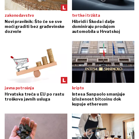
zakonodavstvo
tvrtke i tržišta
Novi pravilnik: Što će se sve
Hibridi i Škoda i dalje
moći graditi bez građevinske
dominiraju prodajom
dozvole
automobila u Hrvatskoj
javna potrošnja
kripto
Hrvatska treća u EU po rastu
Intesa Sanpaolo smanjuje
troškova javnih usluga
izloženost bitcoinu dok
kupuje ethereum