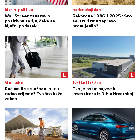
biznis i politika
na današnji dan
Wall Street zaustavio
Rekordne 1986. i 2025.: Što
pozitivnu seriju, čeka se
se u turizmu zapravo
ključni podatak
promijenilo?
što i kako
tvrtke i tržišta
Računa li se službeni put u
Tko je osam najvećih
radno vrijeme? Evo što kaže
investitora iz BiH u Hrvatskoj
zakon