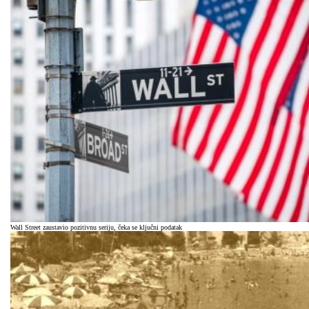
Wall Street zaustavio pozitivnu seriju, čeka se ključni podatak