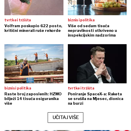
tvrtke i tržišta
biznis i politika
Volfram poskupio 622 posto,
Više od sedam tisuća
kritični minerali ruše rekorde
nepravilnosti otkriveno u
inspekcijskim nadzorima
biznis i politika
tvrtke i tržišta
Raste broj zaposlenih: HZMO
Poniranje SpaceX-a: Raketa
bilježi 14 tisuća osiguranika
se srušila na Mjesec, dionica
više
na burzi
UČITAJ VIŠE