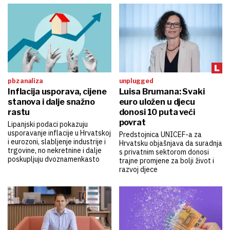
pbz analiza
unplugged
Inflacija usporava, cijene
Luisa Brumana: Svaki
stanova i dalje snažno
euro uložen u djecu
rastu
donosi 10 puta veći
povrat
Lipanjski podaci pokazuju
usporavanje inflacije u Hrvatskoj
Predstojnica UNICEF-a za
i eurozoni, slabljenje industrije i
Hrvatsku objašnjava da suradnja
trgovine, no nekretnine i dalje
s privatnim sektorom donosi
poskupljuju dvoznamenkasto
trajne promjene za bolji život i
razvoj djece