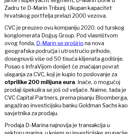
jahte i superyacht segment, D-Marin Borik u
Zadru te D-Marin Tribunj. Ukupan kapacitet
hrvatskog portfelja prelazi 2000 vezova.
CVC je preuzeo ovu kompaniju 2020. od turskog
konglomerata Doğuş Group. Pod vlasništvom
ovog fonda,
D-Marin se proširio
na nova
geografska područja i utrostručio prihode,
dosegnuvši više od 50 tisuća klijenata godišnje.
Posao s InfraVijom donijet će značajan povrat
ulaganja za CVC, koji je kupio to poslovanje za
otprilike 200 milijuna eura
. Inače, o mogućoj
prodaji špekulira se još od veljače. Naime, tada je
CVC Capital Partners, prema pisanju Bloomberga,
angažirao investicijsku banku Goldman Sachs kao
savjetnika za prodaju.
Prodaja D-Marina najnovija je transakcija u
sektoru marina, u kojem su investicijske grupacije,