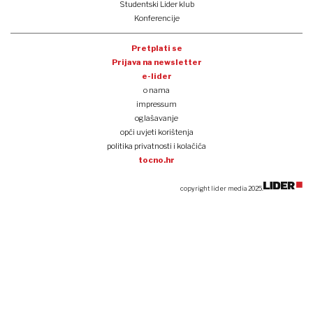
Studentski Lider klub
Konferencije
Pretplati se
Prijava na newsletter
e-lider
o nama
impressum
oglašavanje
opći uvjeti korištenja
politika privatnosti i kolačića
tocno.hr
copyright lider media 2025.