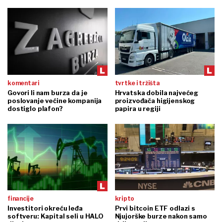
komentari
tvrtke i tržišta
Govori li nam burza da je
Hrvatska dobila najvećeg
poslovanje većine kompanija
proizvođača higijenskog
dostiglo plafon?
papira u regiji
financije
kripto
Investitori okreću leđa
Prvi bitcoin ETF odlazi s
softveru: Kapital seli u HALO
Njujorške burze nakon samo