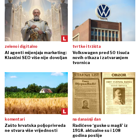
zeleno i digitalno
tvrtke i tržišta
AI agenti mijenjaju marketing:
Volkswagen pred 50 tisuća
Klasični SEO više nije dovoljan
novih otkaza i zatvaranjem
tvornica
komentari
na današnji dan
Zašto hrvatska poljoprivreda
Radićeve ‘guske u magli’ iz
ne stvara više vrijednosti
1918. aktualne su i 108
godina poslije