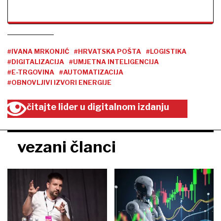
#IVANA MRKONJIĆ
#HRVATSKA POŠTA
#LOGISTIKA
#DIGITALIZACIJA
#UMJETNA INTELIGENCIJA
#E-TRGOVINA
#AUTOMATIZACIJA
#OBNOVLJIVI IZVORI ENERGIJE
čitajte lider u digitalnom izdanju
vezani članci