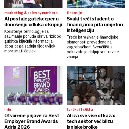
marketing & sales by numbers
financije
AI postaje gatekeeper u
Svaki treći student o
donošenju odluka o kupnji
financijama pita umjetnu
inteligenciju
Korištenje tehnologije za
sažimanje ponuda skriva rizik od
Treće istraživanje financijske
gubitka ključnih informacija,
pismenosti provedeno na
zbog čega zadnju riječ uvijek
zagrebačkom Sveučilištu
mora imati čovjek
pokazalo je daljnji rast razine
znanja
info
tvrtke i tržišta
Otvorene prijave za Best
AI iza sve više otkaza:
Employer Brand Awards
tech sektor već blizu
Adria 2026
lanjske brojke