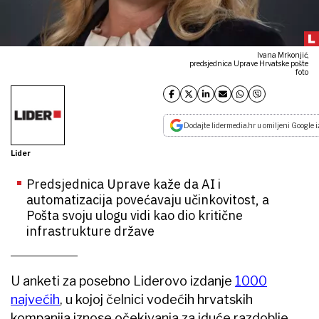
Ivana Mrkonjić,
predsjednica Uprave Hrvatske pošte
foto
Dodajte lidermedia.hr u omiljeni Google i
Lider
Predsjednica Uprave kaže da AI i
automatizacija povećavaju učinkovitost, a
Pošta svoju ulogu vidi kao dio kritične
infrastrukture države
U anketi za posebno Liderovo izdanje
1000
najvećih
, u kojoj čelnici vodećih hrvatskih
kompanija iznose očekivanja za iduće razdoblje,