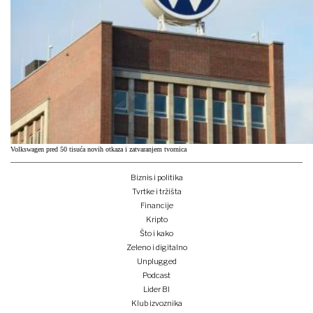
Volkswagen pred 50 tisuća novih otkaza i zatvaranjem tvornica
Biznis i politika
Tvrtke i tržišta
Financije
Kripto
Što i kako
Zeleno i digitalno
Unplugged
Podcast
Lider BI
Klub izvoznika