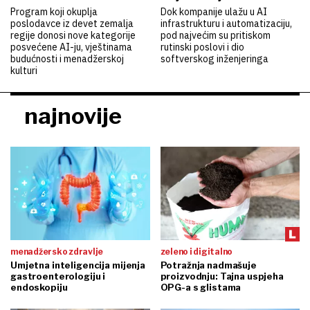
Program koji okuplja
Dok kompanije ulažu u AI
poslodavce iz devet zemalja
infrastrukturu i automatizaciju,
regije donosi nove kategorije
pod najvećim su pritiskom
posvećene AI-ju, vještinama
rutinski poslovi i dio
budućnosti i menadžerskoj
softverskog inženjeringa
kulturi
najnovije
menadžersko zdravlje
zeleno i digitalno
Umjetna inteligencija mijenja
Potražnja nadmašuje
gastroenterologiju i
proizvodnju: Tajna uspjeha
endoskopiju
OPG-a s glistama