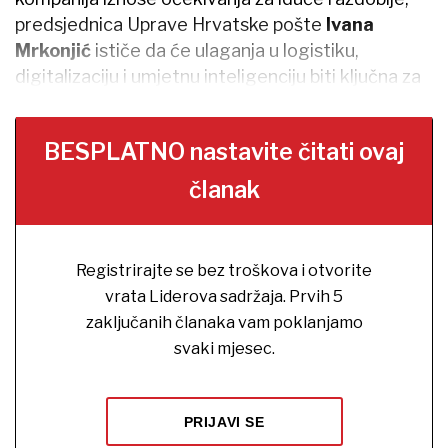
predsjednica Uprave Hrvatske pošte
Ivana
Mrkonjić
ističe da će ulaganja u logistiku,
digitalizaciju i umjetnu inteligenciju biti ključna za
daljnji rast i otpornost kompanije.
BESPLATNO nastavite čitati ovaj
članak
Registrirajte se bez troškova i otvorite
vrata Liderova sadržaja. Prvih 5
zaključanih članaka vam poklanjamo
svaki mjesec.
PRIJAVI SE