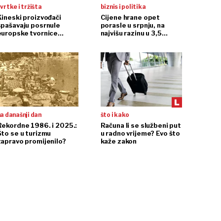
vrtke i tržišta
biznis i politika
Kineski proizvođači
Cijene hrane opet
spašavaju posrnule
porasle u srpnju, na
europske tvornice
najvišu razinu u 3,5
automobila
godine
a današnji dan
što i kako
Rekordne 1986. i 2025.:
Računa li se službeni put
Što se u turizmu
u radno vrijeme? Evo što
zapravo promijenilo?
kaže zakon