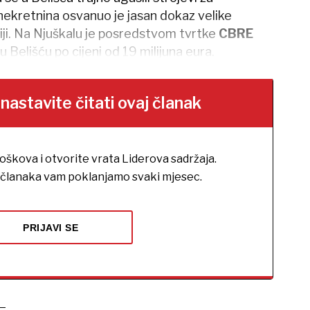
 nekretnina osvanuo je jasan dokaz velike
iji. Na Njuškalu je posredstvom tvrtke
CBRE
 Belišću po cijeni od 19 milijuna eura.
stavite čitati ovaj članak
roškova i otvorite vrata Liderova sadržaja.
h članaka vam poklanjamo svaki mjesec.
PRIJAVI SE