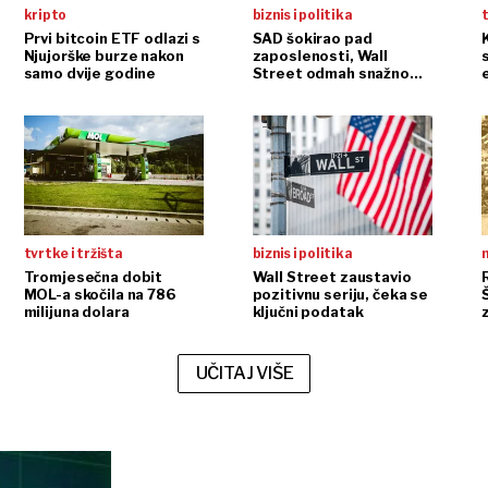
kripto
biznis i politika
t
Prvi bitcoin ETF odlazi s
SAD šokirao pad
Njujorške burze nakon
zaposlenosti, Wall
samo dvije godine
Street odmah snažno
reagirao
tvrtke i tržišta
biznis i politika
n
Tromjesečna dobit
Wall Street zaustavio
MOL-a skočila na 786
pozitivnu seriju, čeka se
milijuna dolara
ključni podatak
UČITAJ VIŠE