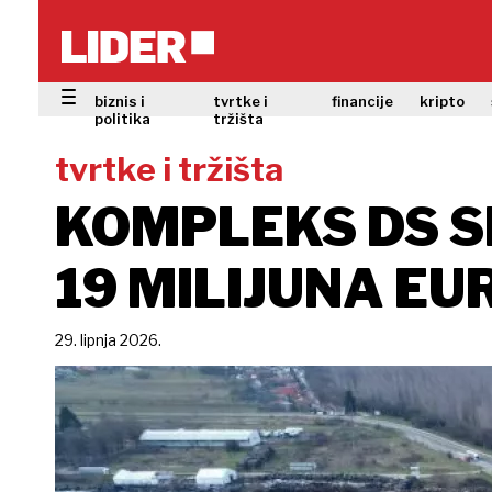
biznis i
tvrtke i
financije
kripto
politika
tržišta
tvrtke i tržišta
KOMPLEKS DS S
19 MILIJUNA EU
29. lipnja 2026.