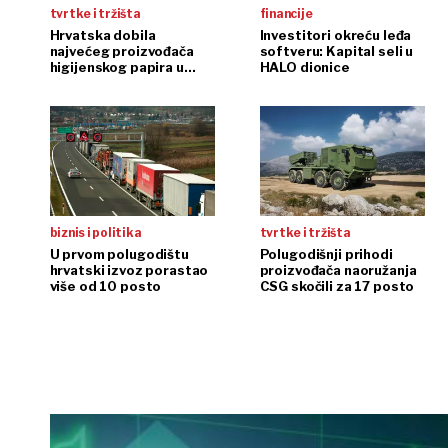
tvrtke i tržišta
financije
Hrvatska dobila
Investitori okreću leđa
najvećeg proizvođača
softveru: Kapital seli u
higijenskog papira u
HALO dionice
regiji
biznis i politika
tvrtke i tržišta
U prvom polugodištu
Polugodišnji prihodi
hrvatski izvoz porastao
proizvođača naoružanja
više od 10 posto
CSG skočili za 17 posto