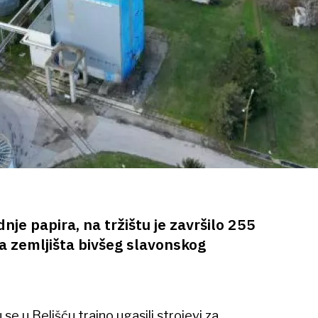
je papira, na tržištu je završilo 255
a zemljišta bivšeg slavonskog
se u Belišću trajno ugasili strojevi za