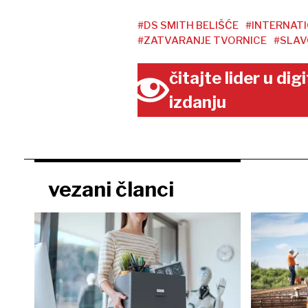
#DS SMITH BELIŠĆE
#INTERNAT
#ZATVARANJE TVORNICE
#SLAV
čitajte lider u di
izdanju
vezani članci