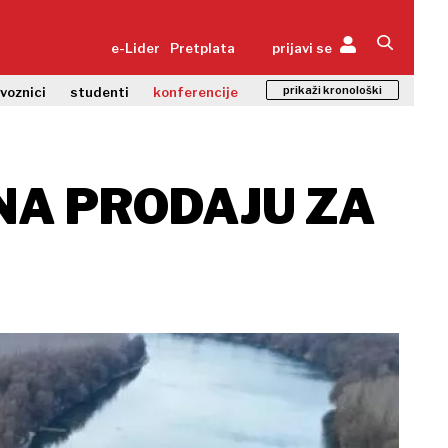
e-Lider
Pretplata
prijavi se
prikaži kronološki
zvoznici
studenti
konferencije
NA PRODAJU ZA