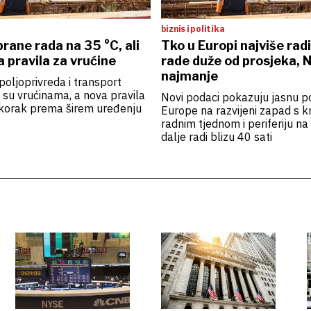
biznis i politika
ane rada na 35 °C, ali
Tko u Europi najviše radi
a pravila za vrućine
rade duže od prosjeka, 
najmanje
poljoprivreda i transport
i su vrućinama, a nova pravila
Novi podaci pokazuju jasnu p
 korak prema širem uređenju
Europe na razvijeni zapad s k
radnim tjednom i periferiju na 
dalje radi blizu 40 sati