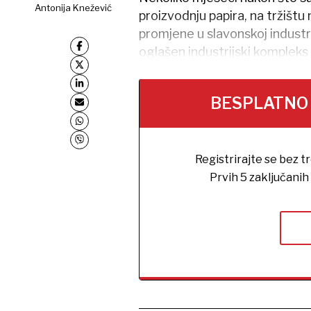
Antonija Knežević
proizvodnju papira, na tržištu
promjene u slavonskoj industr
oglašen industrijski kompleks u
BESPLATNO na
Registrirajte se bez t
Prvih 5 zaključani