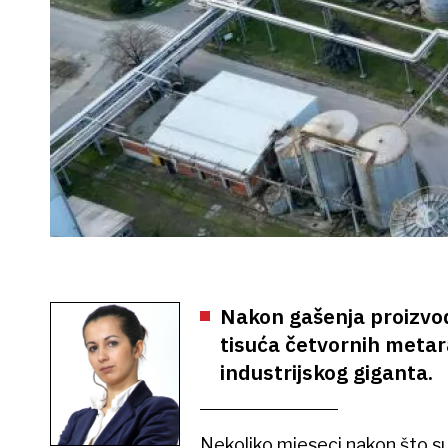
Nakon gašenja proizvodn
tisuća četvornih metar
industrijskog giganta.
Nekoliko mjeseci nakon što su 