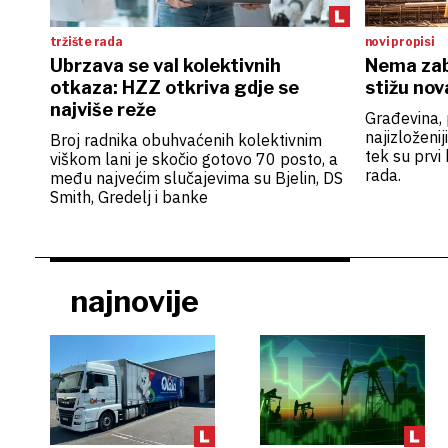
tržište rada
novi propisi
Ubrzava se val kolektivnih
Nema zabr
otkaza: HZZ otkriva gdje se
stižu nov
najviše reže
Građevina, 
najizloženij
Broj radnika obuhvaćenih kolektivnim
tek su prvi
viškom lani je skočio gotovo 70 posto, a
rada.
među najvećim slučajevima su Bjelin, DS
Smith, Gredelj i banke
najnovije