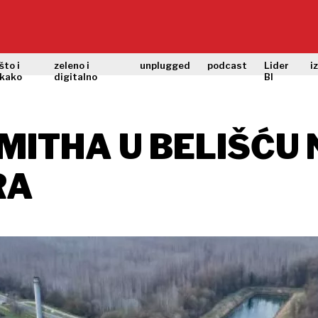
što i
zeleno i
unplugged
podcast
Lider
i
kako
digitalno
BI
MITHA U BELIŠĆU 
RA