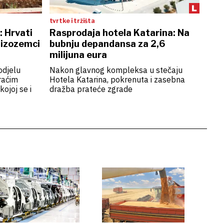
tvrtke i tržišta
: Hrvati
Rasprodaja hotela Katarina: Na
Nizozemci
bubnju depandansa za 2,6
milijuna eura
odjelu
Nakon glavnog kompleksa u stečaju
raćim
Hotela Katarina, pokrenuta i zasebna
kojoj se i
dražba prateće zgrade