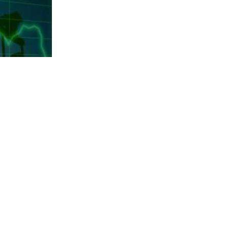
Investitori okreću leđa softveru: Kapital seli u HALO dionice