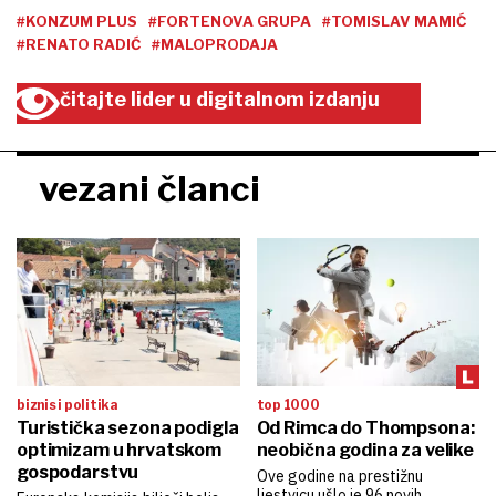
#KONZUM PLUS
#FORTENOVA GRUPA
#TOMISLAV MAMIĆ
#RENATO RADIĆ
#MALOPRODAJA
čitajte lider u digitalnom izdanju
vezani članci
biznis i politika
top 1000
Turistička sezona podigla
Od Rimca do Thompsona:
optimizam u hrvatskom
neobična godina za velike
gospodarstvu
Ove godine na prestižnu
ljestvicu ušlo je 96 novih