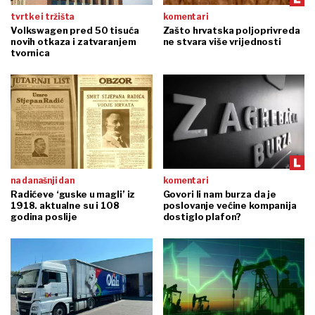
tvrtke i tržišta
komentari
Volkswagen pred 50 tisuća
Zašto hrvatska poljoprivreda
novih otkaza i zatvaranjem
ne stvara više vrijednosti
tvornica
na današnji dan
komentari
Radićeve ‘guske u magli’ iz
Govori li nam burza da je
1918. aktualne su i 108
poslovanje većine kompanija
godina poslije
dostiglo plafon?