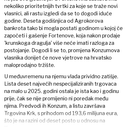
nekoliko prioritetnijih tvrtki za koje se traže novi
vlasnici, ali rastu izgledi da se to dogodi iduće
godine. Deseta godišnjica od Agrokorova
bankrota tako bi mogla postati godinom u kojoj će
započeti i gašenje Fortenove, koja nakon prodaje
'krunskoga dragulja' više neće imati razloga za
postojanje. Dogodi li se to, promjena Konzumova
vlasnika donijet će nove vjetrove na hrvatsko
maloprodajno tržište.
U međuvremenu na njemu vlada prividno zatišje.
Lista deset najvećih nespecijaliziranih trgovaca
na malo u 2025. godini ostala je ista kao i godinu
prije, čak se nije promijenio ni poredak među
njima. Predvodi ih Konzum, a listu završava
Trgovina Krk, s prihodom od 193,6 milijuna eura,
što je na razini od deset posto u odnosu na