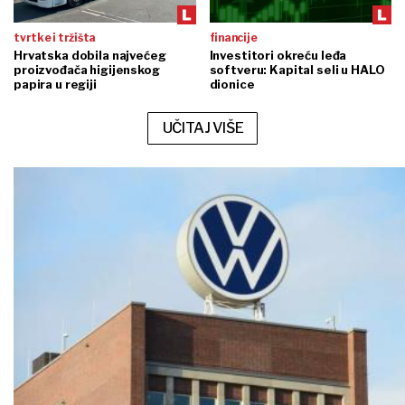
tvrtke i tržišta
financije
Hrvatska dobila najvećeg
Investitori okreću leđa
proizvođača higijenskog
softveru: Kapital seli u HALO
papira u regiji
dionice
UČITAJ VIŠE