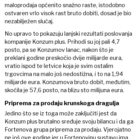
maloprodaja općenito snažno raste, istodobno
ostvaren vrlo visok rast bruto dobiti, dosad je bio
nezabilježen slučaj.
No upravo to pokazuju lanjski rezultati poslovanja
kompanije Konzum plus. Prihodi su joj pali 4,7
posto, pa se Konzumov lanac, nakon što je
preklani godine preskočio dvije milijarde eura,
vratio ispod te letvice koja je svim ostalim
trgovcima na malo još nedostižna, i to na 1,94
milijarde eura. Konzumova bruto dobit, međutim,
skočila je 57,6 posto, na blizu sto milijuna eura.
Priprema za prodaju krunskoga dragulja
Jedino što se iz toga može zaključiti jest da
Konzum plus brutalno sređuje svoju bilancu i da ga
Fortenova grupa priprema za prodaju. Vjerojatno
ne još ove godine jer u Fortenovinu sustavu ima