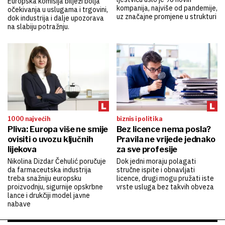
Europska komisija bilježi bolja
kompanija, najviše od pandemije,
očekivanja u uslugama i trgovini,
uz značajne promjene u strukturi
dok industrija i dalje upozorava
na slabiju potražnju.
1000 najvećih
biznis i politika
Pliva: Europa više ne smije
Bez licence nema posla?
ovisiti o uvozu ključnih
Pravila ne vrijede jednako
lijekova
za sve profesije
Nikolina Dizdar Čehulić poručuje
Dok jedni moraju polagati
da farmaceutska industrija
stručne ispite i obnavljati
treba snažniju europsku
licence, drugi mogu pružati iste
proizvodnju, sigurnije opskrbne
vrste usluga bez takvih obveza
lance i drukčiji model javne
nabave