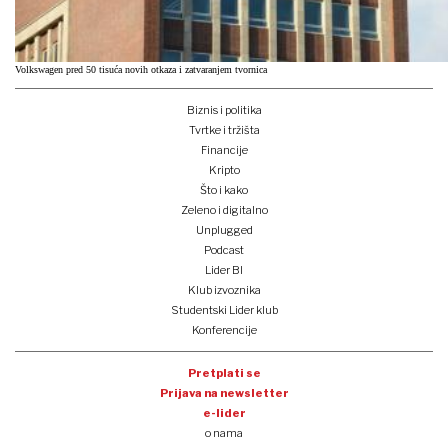
Volkswagen pred 50 tisuća novih otkaza i zatvaranjem tvornica
Biznis i politika
Tvrtke i tržišta
Financije
Kripto
Što i kako
Zeleno i digitalno
Unplugged
Podcast
Lider BI
Klub izvoznika
Studentski Lider klub
Konferencije
Pretplati se
Prijava na newsletter
e-lider
o nama