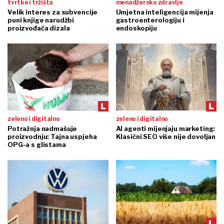
tvrtke i tržišta
menadžersko zdravlje
Velik interes za subvencije
Umjetna inteligencija mijenja
puni knjige narudžbi
gastroenterologiju i
proizvođača dizala
endoskopiju
zeleno i digitalno
zeleno i digitalno
Potražnja nadmašuje
AI agenti mijenjaju marketing:
proizvodnju: Tajna uspjeha
Klasični SEO više nije dovoljan
OPG-a s glistama