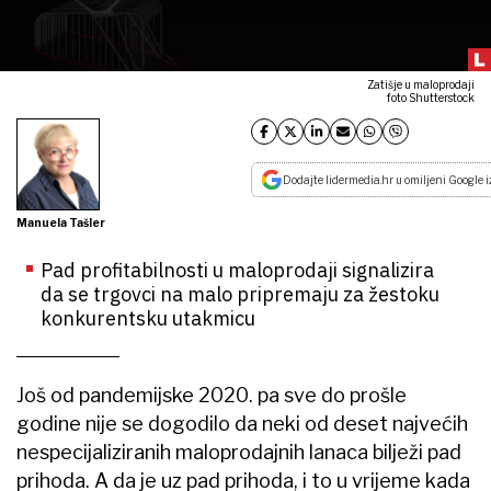
Zatišje u maloprodaji
foto Shutterstock
Dodajte lidermedia.hr u omiljeni Google i
Manuela Tašler
Pad profitabilnosti u maloprodaji signalizira
da se trgovci na malo pripremaju za žestoku
konkurentsku utakmicu
Još od pandemijske 2020. pa sve do prošle
godine nije se dogodilo da neki od deset najvećih
nespecijaliziranih maloprodajnih lanaca bilježi pad
prihoda. A da je uz pad prihoda, i to u vrijeme kada