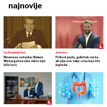
najnovije
na današnji dan
zvečevo
Nixonova ostavka: Nakon
Prihod pada, gubitak raste,
Watergatea više ništa nije
ali nije sve tako crno kao što
bilo isto
izgleda