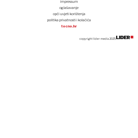
impressum
oglašavanje
opći uvjeti korištenja
politika privatnosti i kolačića
tocno.hr
copyright lider media 2025.