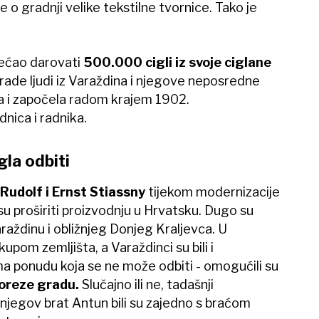
e o gradnji velike tekstilne tvornice. Tako je
obećao darovati
500.000 cigli iz svoje ciglane
 rade ljudi iz Varaždina i njegove neposredne
a i započela radom krajem 1902.
dnica i radnika.
gla odbiti
Rudolf i Ernst Stiassny
tijekom modernizacije
 su proširiti proizvodnju u Hrvatsku. Dugo su
araždinu i obližnjeg Donjeg Kraljevca. U
upom zemljišta, a Varaždinci su bili i
ima ponudu koja se ne može odbiti - omogućili su
poreze gradu.
Slučajno ili ne, tadašnji
 njegov brat Antun bili su zajedno s braćom