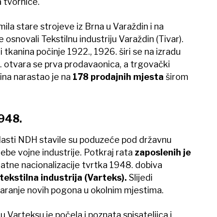
 tvornice.
la stare strojeve iz Brna u Varaždin i na
 osnovali Tekstilnu industriju Varaždin (Tivar).
tkanina počinje 1922., 1926. širi se na izradu
 otvara se prva prodavaonica, a trgovački
ina narastao je na
178 prodajnih mjesta
širom
1948.
vlasti NDH stavile su poduzeće pod državnu
rebe vojne industrije. Potkraj rata
zaposlenih je
atne nacionalizacije tvrtka 1948. dobiva
ekstilna industrija (Varteks).
Slijedi
varanje novih pogona u okolnim mjestima.
 u Varteksu je počela i poznata spisateljica i