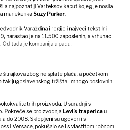
ašila najpoznatiji Varteksov kaput kojeg je nosila
čka manekenka
Suzy Parker
.
edvodnik Varaždina i regije i najveći tekstilni
69, narastao je na 11.500 zaposlenih, a vrhunac
 Od tada je kompanija u padu.
je štrajkova zbog neisplate plaća, a početkom
bitak jugoslavenskog tržišta i mnogo poslovnih
isokokvalitetnih proizvoda. U suradnji s
o. Pokreće se proizvodnja
Levi's traperica
u
a do 2008. Sklopljeni su ugovori i s
s i Versace, pokušalo se i s vlastitom robnom