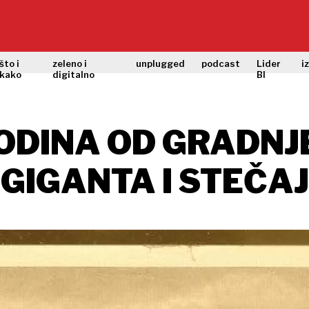
što i
zeleno i
unplugged
podcast
Lider
i
kako
digitalno
BI
GODINA OD GRADNJ
 GIGANTA I STEČA