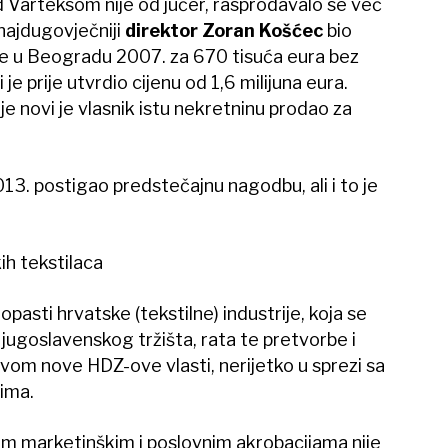
 Varteksom nije od jučer, rasprodavalo se već
 najdugovječniji
direktor Zoran Košćec
bio
e u Beogradu 2007. za 670 tisuća eura bez
e prije utvrdio cijenu od 1,6 milijuna eura.
e novi je vlasnik istu nekretninu prodao za
. postigao predstečajnu nagodbu, ali i to je
ih tekstilaca
opasti hrvatske (tekstilne) industrije, koja se
jugoslavenskog tržišta, rata te pretvorbe i
tvom nove HDZ-ove vlasti, nerijetko u sprezi sa
rima.
im marketinškim i poslovnim akrobacijama nije