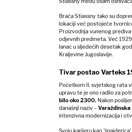
Stiassny među osam osnivača
Braća Stiassny tako su dopremi
lokaciji već postojeće tvornice
Proizvodnja vunenog prediva i 
odjevnih predmeta. Već 1929.
lanac u sljedećih desetak god
Kraljevine Jugoslavije.
Tivar postao Varteks 
Početkom II. svjetskog rata 
upravu te je ono radilo za pot
bilo oko 2300.
Nakon poslijer
današnji naziv –
Varaždinska t
intenzivna modernizacija i ot
Svoju karijeru kao 'šnajderica'