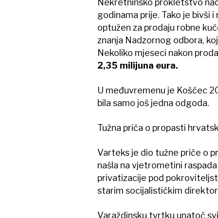
Nekretninsko prokletstvo nad
godinama prije. Tako je bivši i
optužen za prodaju robne kuć
znanja Nadzornog odbora, koji j
Nekoliko mjeseci nakon prodaj
2,35 milijuna eura.
U međuvremenu je Košćec 2013
bila samo još jedna odgoda.
Tužna priča o propasti hrvatsk
Varteks je dio tužne priče o pr
našla na vjetrometini raspada 
privatizacije pod pokroviteljs
starim socijalističkim direkto
Varaždinsku tvrtku unatoč sv