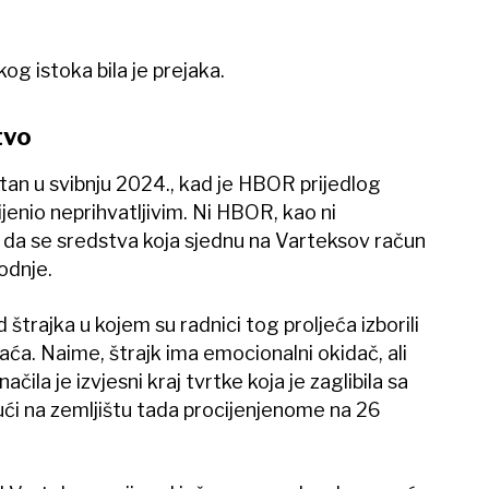
g istoka bila je prejaka.
tvo
tan u svibnju 2024., kad je HBOR prijedlog
enio neprihvatljivim. Ni HBOR, kao ni
i da se sredstva koja sjednu na ​Varteksov račun
vodnje.
d štrajka u kojem su radnici tog proljeća izborili
laća. Naime, štrajk ima emocionalni okidač, ali
čila je izvjesni kraj tvrtke koja je zaglibila sa
ći na zemljištu tada procijenjenome na 26