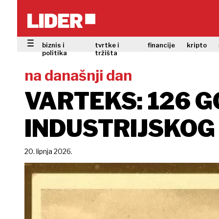
biznis i
tvrtke i
financije
kripto
politika
tržišta
na današnji dan
VARTEKS: 126 
INDUSTRIJSKOG
20. lipnja 2026.