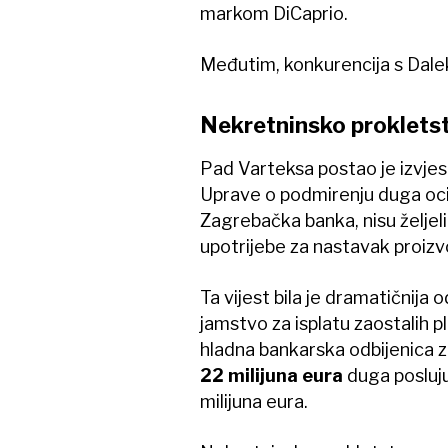
markom DiCaprio.
Međutim, konkurencija s Daleko
Nekretninsko proklets
Pad Varteksa postao je izvjes
Uprave o podmirenju duga ocij
Zagrebačka banka, nisu željel
upotrijebe za nastavak proiz
Ta vijest bila je dramatičnija o
jamstvo za isplatu zaostalih p
hladna bankarska odbijenica zna
22 milijuna eura
duga posluju
milijuna eura.