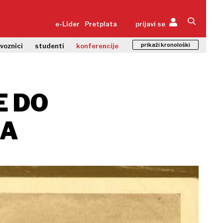
e-Lider
Pretplata
prijavi se
prikaži kronološki
zvoznici
studenti
konferencije
E DO
JA