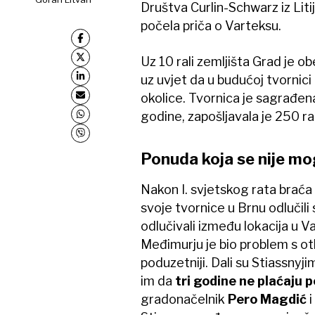
Društva Curlin-Schwarz iz Litij
počela priča o Varteksu.
Uz 10 rali zemljišta Grad je 
uz uvjet da u budućoj tvornici
okolice. Tvornica je sagrađen
godine, zapošljavala je 250 ra
Ponuda koja se nije mo
Nakon I. svjetskog rata braća
svoje tvornice u Brnu odlučili
odlučivali između lokacija u V
Međimurju je bio problem s otk
poduzetniji. Dali su Stiassnyj
im da
tri godine ne plaćaju 
gradonačelnik
Pero Magdić
i