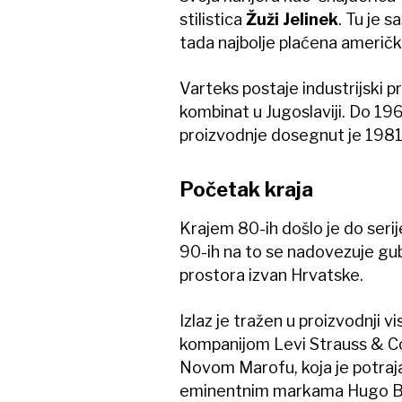
stilistica
Žuži Jelinek
. Tu je s
tada najbolje plaćena ameri
Varteks postaje industrijski pr
kombinat u Jugoslaviji. Do 19
proizvodnje dosegnut je 1981.
Početak kraja
Krajem 80-ih došlo je do seri
90-ih na to se nadovezuje gu
prostora izvan Hrvatske.
Izlaz je tražen u proizvodnji v
kompanijom Levi Strauss & C
Novom Marofu, koja je potrajal
eminentnim markama Hugo Bos