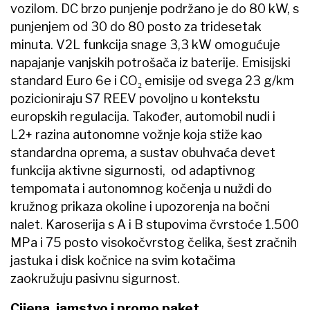
vozilom. DC brzo punjenje podržano je do 80 kW, s
punjenjem od 30 do 80 posto za tridesetak
minuta. V2L funkcija snage 3,3 kW omogućuje
napajanje vanjskih potrošača iz baterije. Emisijski
standard Euro 6e i CO₂ emisije od svega 23 g/km
pozicioniraju S7 REEV povoljno u kontekstu
europskih regulacija. Također, automobil nudi i
L2+ razina autonomne vožnje koja stiže kao
standardna oprema, a sustav obuhvaća devet
funkcija aktivne sigurnosti, od adaptivnog
tempomata i autonomnog kočenja u nuždi do
kružnog prikaza okoline i upozorenja na bočni
nalet. Karoserija s A i B stupovima čvrstoće 1.500
MPa i 75 posto visokočvrstog čelika, šest zračnih
jastuka i disk kočnice na svim kotačima
zaokružuju pasivnu sigurnost.
Cijena, jamstvo i promo paket