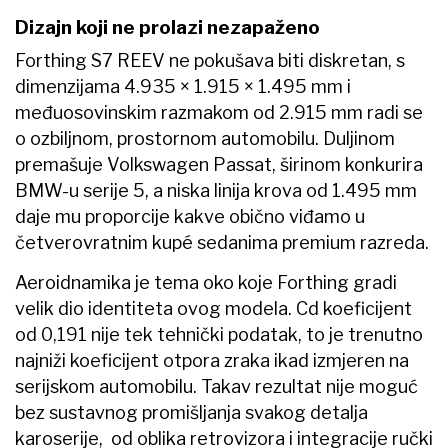
Dizajn koji ne prolazi nezapaženo
Forthing S7 REEV ne pokušava biti diskretan, s
dimenzijama 4.935 × 1.915 × 1.495 mm i
međuosovinskim razmakom od 2.915 mm radi se
o ozbiljnom, prostornom automobilu. Duljinom
premašuje Volkswagen Passat, širinom konkurira
BMW-u serije 5, a niska linija krova od 1.495 mm
daje mu proporcije kakve obično viđamo u
četverovratnim kupé sedanima premium razreda.
Aeroidnamika je tema oko koje Forthing gradi
velik dio identiteta ovog modela. Cd koeficijent
od 0,191 nije tek tehnički podatak, to je trenutno
najniži koeficijent otpora zraka ikad izmjeren na
serijskom automobilu. Takav rezultat nije moguć
bez sustavnog promišljanja svakog detalja
karoserije, od oblika retrovizora i integracije ručki