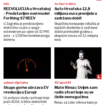
info
tvrtke i tržišta
REEVOLUCIJA u Hrvatskoj
Auto Hrvatska 12,8
- Predstavljen novi model
milijuna eura prenijela u
Forthing S7 REEV
zadržanu dobit
U Zagrebu je predstavljeno
Skupština kompanije odlučila je
električno vozilo s range-
isplatiti dividendu iz zadržane
extenderom po cijeni od 32.990
dobiti prethodnih godina u
eura - s 1250 km kombiniranoga
ukupnom iznosu od 5,1 milijuna
dometa
eura
zeleno i digitalno
40 ispod 40
Skupo gorivo ubrzava EV
Mate Rimac: Uvijek sam
revoluciju u Europi
radio stvari koje su se
činile nemogućima
Uz potporu vlada i poticaje koje
prati ACEA, tržište električnih
Rimac za Lider otkriva kako je