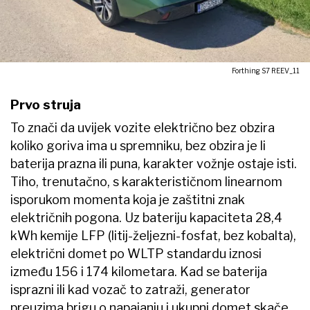
Forthing S7 REEV_11
Prvo struja
To znači da uvijek vozite električno bez obzira
koliko goriva ima u spremniku, bez obzira je li
baterija prazna ili puna, karakter vožnje ostaje isti.
Tiho, trenutačno, s karakterističnom linearnom
isporukom momenta koja je zaštitni znak
električnih pogona. Uz bateriju kapaciteta 28,4
kWh kemije LFP (litij-željezni-fosfat, bez kobalta),
električni domet po WLTP standardu iznosi
između 156 i 174 kilometara. Kad se baterija
isprazni ili kad vozač to zatraži, generator
preuzima brigu o napajanju i ukupni domet skače