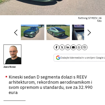
Forthing S7 REEV_16
foto
Dodajte lidermedia.hr u omiljeni Google i
Jozo Knez
Kineski sedan D segmenta dolazi s REEV
arhitekturom, rekordnom aerodinamikom i
svom opremom u standardu, sve za 32.990
eura