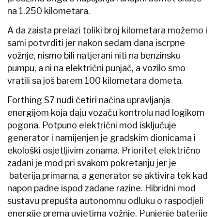
na 1.250 kilometara.
A da zaista prelazi toliki broj kilometara možemo i
sami potvrditi jer nakon sedam dana iscrpne
vožnje, nismo bili natjerani niti na benzinsku
pumpu, a ni na električni punjač, a vozilo smo
vratili sa još barem 100 kilometara dometa.
Forthing S7 nudi četiri načina upravljanja
energijom koja daju vozaču kontrolu nad logikom
pogona. Potpuno električni mod isključuje
generator i namijenjen je gradskim dionicama i
ekološki osjetljivim zonama. Prioritet električno
zadani je mod pri svakom pokretanju jer je
baterija primarna, a generator se aktivira tek kad
napon padne ispod zadane razine. Hibridni mod
sustavu prepušta autonomnu odluku o raspodjeli
energije prema uvjetima vožnje. Punjenje baterije