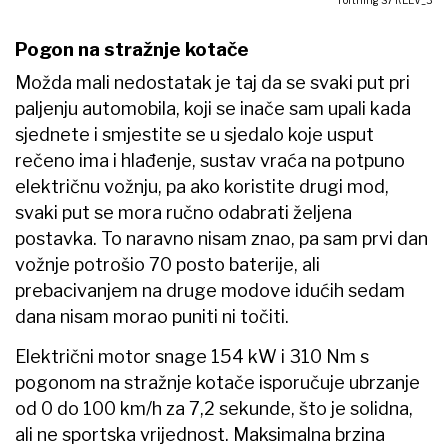
Forthing S7 REEV_3
Pogon na stražnje kotače
Možda mali nedostatak je taj da se svaki put pri
paljenju automobila, koji se inače sam upali kada
sjednete i smjestite se u sjedalo koje usput
rečeno ima i hlađenje, sustav vraća na potpuno
električnu vožnju, pa ako koristite drugi mod,
svaki put se mora ručno odabrati željena
postavka. To naravno nisam znao, pa sam prvi dan
vožnje potrošio 70 posto baterije, ali
prebacivanjem na druge modove idućih sedam
dana nisam morao puniti ni točiti.
Električni motor snage 154 kW i 310 Nm s
pogonom na stražnje kotače isporučuje ubrzanje
od 0 do 100 km/h za 7,2 sekunde, što je solidna,
ali ne sportska vrijednost. Maksimalna brzina