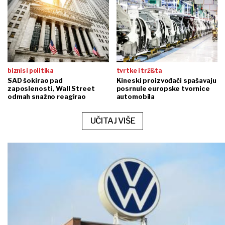
biznis i politika
tvrtke i tržišta
SAD šokirao pad
Kineski proizvođači spašavaju
zaposlenosti, Wall Street
posrnule europske tvornice
odmah snažno reagirao
automobila
UČITAJ VIŠE