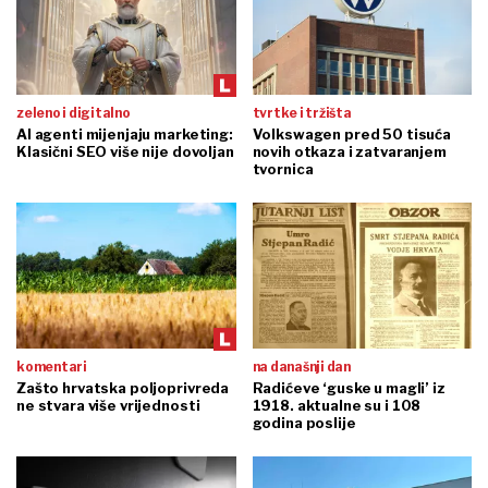
zeleno i digitalno
tvrtke i tržišta
AI agenti mijenjaju marketing:
Volkswagen pred 50 tisuća
Klasični SEO više nije dovoljan
novih otkaza i zatvaranjem
tvornica
komentari
na današnji dan
Zašto hrvatska poljoprivreda
Radićeve ‘guske u magli’ iz
ne stvara više vrijednosti
1918. aktualne su i 108
godina poslije