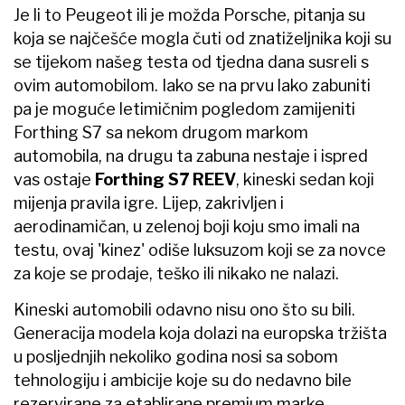
Je li to Peugeot ili je možda Porsche, pitanja su
koja se najčešće mogla čuti od znatiželjnika koji su
se tijekom našeg testa od tjedna dana susreli s
ovim automobilom. Iako se na prvu lako zabuniti
pa je moguće letimičnim pogledom zamijeniti
Forthing S7 sa nekom drugom markom
automobila, na drugu ta zabuna nestaje i ispred
vas ostaje
Forthing S7 REEV
, kineski sedan koji
mijenja pravila igre. Lijep, zakrivljen i
aerodinamičan, u zelenoj boji koju smo imali na
testu, ovaj 'kinez' odiše luksuzom koji se za novce
za koje se prodaje, teško ili nikako ne nalazi.
Kineski automobili odavno nisu ono što su bili.
Generacija modela koja dolazi na europska tržišta
u posljednjih nekoliko godina nosi sa sobom
tehnologiju i ambicije koje su do nedavno bile
rezervirane za etablirane premium marke.