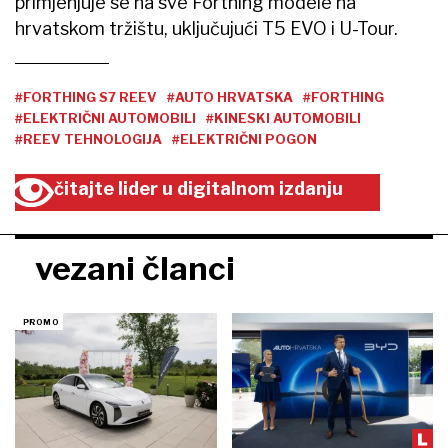
primjenjuje se na sve Forthing modele na
hrvatskom tržištu, uključujući T5 EVO i U-Tour.
#FORTHING S7 REEV
#AUTO HRVATSKA
#FORTHING
#ELEKTRIČNI AUTOMOBILI
#KINESKI AUTOMOBILI
#REEV TEHNOLOGIJA
#ELEKTRIČNI POGON
čitajte lider u digitalnom izdanju
vezani članci