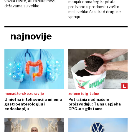
vozila raste, ali razlike među
manjak domaćeg kapitala
državama su velike
pretvorio u prednost i zašto
misli veliko čak i kad drugi ne
vjeruju
najnovije
menadžersko zdravlje
zeleno i digitalno
Umjetna inteligencija mijenja
Potražnja nadmašuje
gastroenterologiju i
proizvodnju: Tajna uspjeha
endoskopiju
OPG-a s glistama