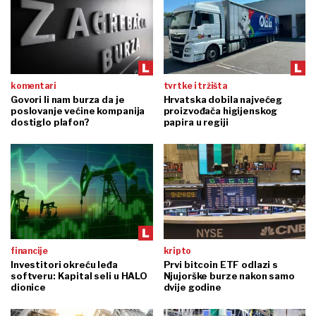
komentari
tvrtke i tržišta
Govori li nam burza da je
Hrvatska dobila najvećeg
poslovanje većine kompanija
proizvođača higijenskog
dostiglo plafon?
papira u regiji
financije
kripto
Investitori okreću leđa
Prvi bitcoin ETF odlazi s
softveru: Kapital seli u HALO
Njujorške burze nakon samo
dionice
dvije godine