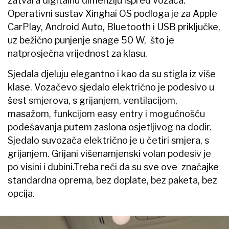
zatvara digitalnu dimenziju ispred vozača.
Operativni sustav Xinghai OS podloga je za Apple
CarPlay, Android Auto, Bluetooth i USB priključke,
uz bežično punjenje snage 50 W, što je
natprosječna vrijednost za klasu.
Sjedala djeluju elegantno i kao da su stigla iz više
klase. Vozačevo sjedalo električno je podesivo u
šest smjerova, s grijanjem, ventilacijom,
masažom, funkcijom easy entry i mogućnošću
podešavanja putem zaslona osjetljivog na dodir.
Sjedalo suvozača električno je u četiri smjera, s
grijanjem. Grijani višenamjenski volan podesiv je
po visini i dubini.Treba reći da su sve ove značajke
standardna oprema, bez doplate, bez paketa, bez
opcija.