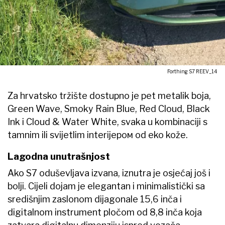
Forthing S7 REEV_14
Za hrvatsko tržište dostupno je pet metalik boja,
Green Wave, Smoky Rain Blue, Red Cloud, Black
Ink i Cloud & Water White, svaka u kombinaciji s
tamnim ili svijetlim interijером od eko kože.
Lagodna unutrašnjost
Ako S7 oduševljava izvana, iznutra je osjećaj još i
bolji. Cijeli dojam je elegantan i minimalistički sa
središnjim zaslonom dijagonale 15,6 inča i
digitalnom instrument pločom od 8,8 inča koja