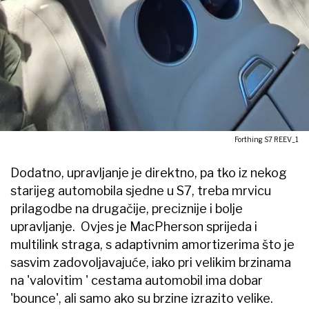
Forthing S7 REEV_1
Dodatno, upravljanje je direktno, pa tko iz nekog
starijeg automobila sjedne u S7, treba mrvicu
prilagodbe na drugačije, preciznije i bolje
upravljanje. Ovjes je MacPherson sprijeda i
multilink straga, s adaptivnim amortizerima što je
sasvim zadovoljavajuće, iako pri velikim brzinama
na 'valovitim ' cestama automobil ima dobar
'bounce', ali samo ako su brzine izrazito velike.