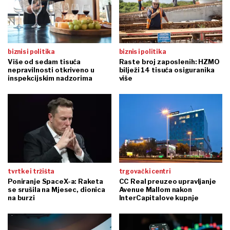
biznis i politika
biznis i politika
Više od sedam tisuća
Raste broj zaposlenih: HZMO
nepravilnosti otkriveno u
bilježi 14 tisuća osiguranika
inspekcijskim nadzorima
više
tvrtke i tržišta
trgovački centri
Poniranje SpaceX-a: Raketa
CC Real preuzeo upravljanje
se srušila na Mjesec, dionica
Avenue Mallom nakon
na burzi
InterCapitalove kupnje