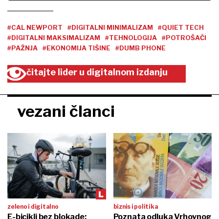
#CAL NEWPORT
#DIGITALNI MINIMALIZAM
#QUIET TECH
#DIGITALNI MAKSIMALIZAM
#TEHNOLOGIJA
#POTROŠAČI
#PAŽNJA
#EKONOMIJA TIŠINE
#DUMB PHONE
čitajte lider u digitalnom izdanju
vezani članci
zeleno i digitalno
biznis i politika
E-bicikli bez blokade:
Poznata odluka Vrhovnog