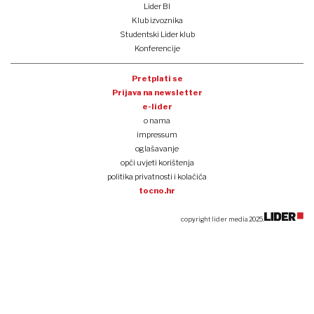
Lider BI
Klub izvoznika
Studentski Lider klub
Konferencije
Pretplati se
Prijava na newsletter
e-lider
o nama
impressum
oglašavanje
opći uvjeti korištenja
politika privatnosti i kolačića
tocno.hr
copyright lider media 2025.