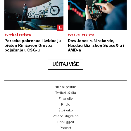
tvrtke i tržišta
tvrtke i tržišta
Porsche pokrenuo likvidaciju
Dow Jones ruši rekorde,
bivšeg Rimčevog Greypa,
Nasdaq klizi zbog SpaceX-a i
pojačanje u CSG-u
AMD-a
UČITAJ VIŠE
Biznis i politika
Tvrtke i tržišta
Financije
Kripto
Što i kako
Zeleno i digitalno
Unplugged
Podcast