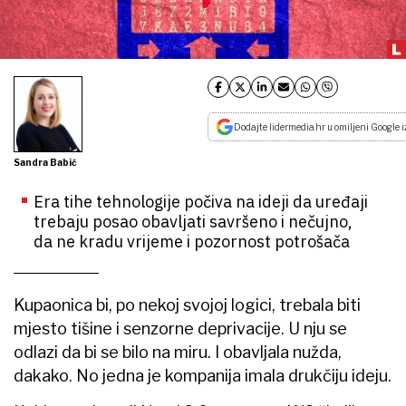
Dodajte lidermedia.hr u omiljeni Google i
Sandra Babić
Era tihe tehnologije počiva na ideji da uređaji
trebaju posao obavljati savršeno i nečujno,
da ne kradu vrijeme i pozornost potrošača
​Kupaonica bi, po nekoj svojoj logici, trebala biti
mjesto tišine i senzorne deprivacije. U nju se
odlazi da bi se bilo na miru. I obavljala nužda,
dakako. No jedna je kompanija imala drukčiju ideju.