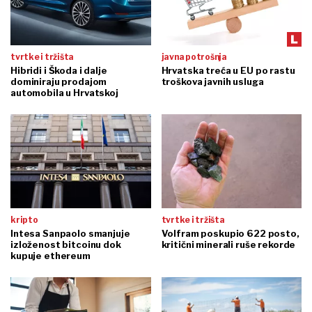
tvrtke i tržišta
javna potrošnja
Hibridi i Škoda i dalje
Hrvatska treća u EU po rastu
dominiraju prodajom
troškova javnih usluga
automobila u Hrvatskoj
kripto
tvrtke i tržišta
Intesa Sanpaolo smanjuje
Volfram poskupio 622 posto,
izloženost bitcoinu dok
kritični minerali ruše rekorde
kupuje ethereum