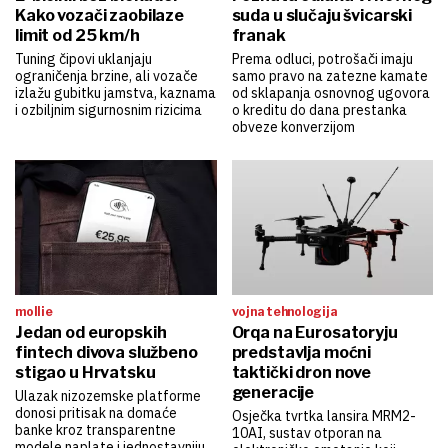
Kako vozači zaobilaze
suda u slučaju švicarski
limit od 25 km/h
franak
Tuning čipovi uklanjaju
Prema odluci, potrošači imaju
ograničenja brzine, ali vozače
samo pravo na zatezne kamate
izlažu gubitku jamstva, kaznama
od sklapanja osnovnog ugovora
i ozbiljnim sigurnosnim rizicima
o kreditu do dana prestanka
obveze konverzijom
mollie
vojna tehnologija
Jedan od europskih
Orqa na Eurosatoryju
fintech divova službeno
predstavlja moćni
stigao u Hrvatsku
taktički dron nove
generacije
Ulazak nizozemske platforme
donosi pritisak na domaće
Osječka tvrtka lansira MRM2-
banke kroz transparentne
10AI, sustav otporan na
modele naplate i jednostavniju