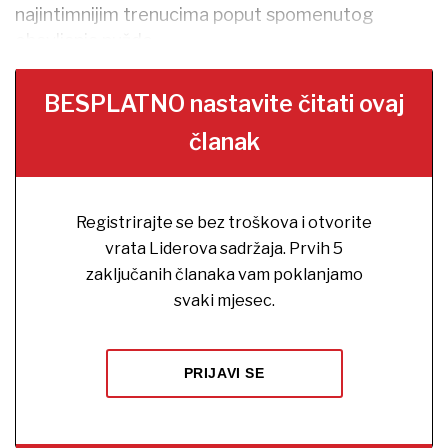
najintimnijim trenucima poput spomenutog
obavljanja nužde.
BESPLATNO nastavite čitati ovaj
članak
Registrirajte se bez troškova i otvorite
vrata Liderova sadržaja. Prvih 5
zaključanih članaka vam poklanjamo
svaki mjesec.
PRIJAVI SE