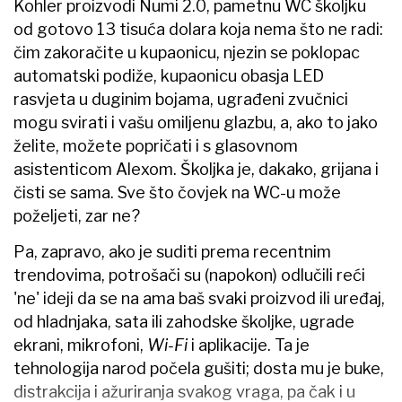
Kohler proizvodi Numi 2.0, pametnu WC školjku
od gotovo 13 tisuća dolara koja nema što ne radi:
čim zakoračite u kupaonicu, njezin se poklopac
automatski podiže, kupaonicu obasja LED
rasvjeta u duginim bojama, ugrađeni zvučnici
mogu svirati i vašu omiljenu glazbu, a, ako to jako
želite, možete popričati i s glasovnom
asistenticom Alexom. Školjka je, dakako, grijana i
čisti se sama. Sve što čovjek na WC-u može
poželjeti, zar ne?
Pa, zapravo, ako je suditi prema recentnim
trendovima, potrošači su (napokon) odlučili reći
'ne' ideji da se na ama baš svaki proizvod ili uređaj,
od hladnjaka, sata ili zahodske školjke, ugrade
ekrani, mikrofoni,
Wi-Fi
i aplikacije. Ta je
tehnologija narod počela gušiti; dosta mu je buke,
distrakcija i ažuriranja svakog vraga, pa čak i u