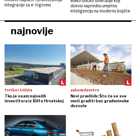
elektroničko ometanje koji
integraciju za e-trgovinu
donosi naprednu umjetnu
inteligenciju na moderno bojište
najnovije
tvrtke i tržišta
zakonodavstvo
Tko je osam najvećih
Novi pravilnik: Što će se sve
investitora iz BiH u Hrvatskoj
moći graditi bez građevinske
dozvole