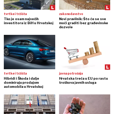
tvrtke i tržišta
zakonodavstvo
Tko je osam najvećih
Novi pravilnik: Što će se sve
investitora iz BiH u Hrvatskoj
moći graditi bez građevinske
dozvole
tvrtke i tržišta
javna potrošnja
Hibridi i Škoda i dalje
Hrvatska treća u EU po rastu
dominiraju prodajom
troškova javnih usluga
automobila u Hrvatskoj