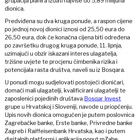
grupacija planira izdati najviše do 5,89 milijuna
dionica.
Predviđena su dva kruga ponude, a raspon cijene
po jednoj novoj dionici iznosi od 25,50 eura do
26,50 eura, dok će konačna cijena biti određena
po završetku drugog kruga ponude, 11. lipnja,
uzimajući u obzir iskazani interes ulagatelja,
tržišne uvjete te procjenu čimbenika rizika i
potencijala rasta društva, naveli su iz Bosqara.
U ponudi mogu sudjelovati postojeći dioničari,
domaći mali ulagatelji, kvalificirani ulagatelji te
zaposlenici pojedinih društava
Bosqar Invest
grupe u Hrvatskoj i Sloveniji, navode u priopćenju.
Upis novih dionica omogućen je putem poslovnica
Zagrebačke banke, Erste banke, Privredne banke
Zagreb i Raiffeisenbank Hrvatska, kao i putem
digitalnih platformi i aplikacija poput mZabe,