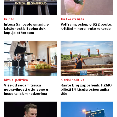
kripto
tvrtke i tržišta
Intesa Sanpaolo smanjuje
Volfram poskupio 622 posto,
izloženost bitcoinu dok
kritični minerali ruše rekorde
kupuje ethereum
biznis i politika
biznis i politika
Više od sedam tisuća
Raste broj zaposlenih: HZMO
nepravilnosti otkriveno u
bilježi 14 tisuća osiguranika
inspekcijskim nadzorima
više