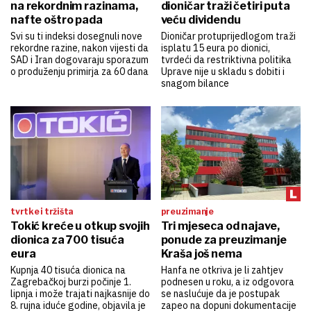
na rekordnim razinama,
dioničar traži četiri puta
nafte oštro pada
veću dividendu
Svi su ti indeksi dosegnuli nove
Dioničar protuprijedlogom traži
rekordne razine, nakon vijesti da
isplatu 15 eura po dionici,
SAD i Iran dogovaraju sporazum
tvrdeći da restriktivna politika
o produženju primirja za 60 dana
Uprave nije u skladu s dobiti i
snagom bilance
tvrtke i tržišta
preuzimanje
Tokić kreće u otkup svojih
Tri mjeseca od najave,
dionica za 700 tisuća
ponude za preuzimanje
eura
Kraša još nema
Kupnja 40 tisuća dionica na
Hanfa ne otkriva je li zahtjev
Zagrebačkoj burzi počinje 1.
podnesen u roku, a iz odgovora
lipnja i može trajati najkasnije do
se naslućuje da je postupak
8. rujna iduće godine, objavila je
zapeo na dopuni dokumentacije