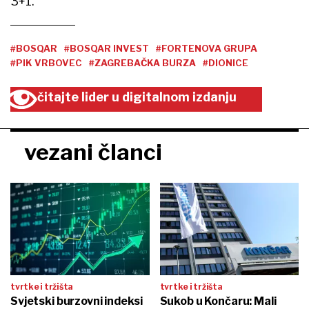
3+1.
#BOSQAR
#BOSQAR INVEST
#FORTENOVA GRUPA
#PIK VRBOVEC
#ZAGREBAČKA BURZA
#DIONICE
čitajte lider u digitalnom izdanju
vezani članci
tvrtke i tržišta
tvrtke i tržišta
Svjetski burzovni indeksi
Sukob u Končaru: Mali