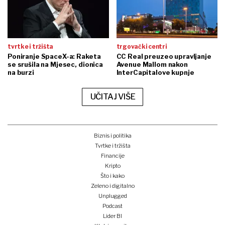
tvrtke i tržišta
trgovački centri
Poniranje SpaceX-a: Raketa
CC Real preuzeo upravljanje
se srušila na Mjesec, dionica
Avenue Mallom nakon
na burzi
InterCapitalove kupnje
UČITAJ VIŠE
Biznis i politika
Tvrtke i tržišta
Financije
Kripto
Što i kako
Zeleno i digitalno
Unplugged
Podcast
Lider BI