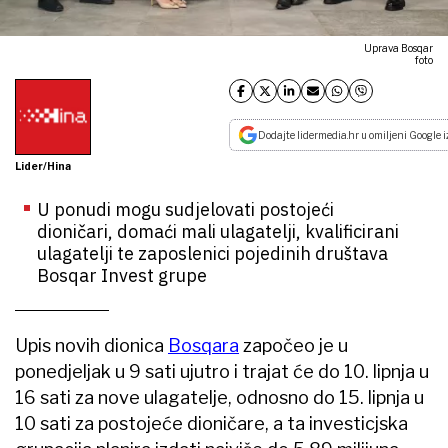
Uprava Bosqar
foto
Dodajte lidermedia.hr u omiljeni Google i
Lider/Hina
U ponudi mogu sudjelovati postojeći
dioničari, domaći mali ulagatelji, kvalificirani
ulagatelji te zaposlenici pojedinih društava
Bosqar Invest grupe
Upis novih dionica
Bosqara
započeo je u
ponedjeljak u 9 sati ujutro i trajat će do 10. lipnja u
16 sati za nove ulagatelje, odnosno do 15. lipnja u
10 sati za postojeće dioničare, a ta investicjska