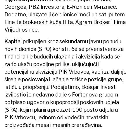
Georgea, PBZ Investora, E-Riznice i M-riznice.
Dodatno, ulagatelji će dionice moći upisati putem
Fine te brokerskih kuća Hita, Agram Broker i Fima
Vrijednosnice.
Kapital prikupljen kroz sekundarnu javnu ponudu
novih dionica (SPO) koristit će se prvenstveno za
financiranje budućih ulaganja i akvizicija kada se
za to ukažu povoljne prilike, uključujući i
potencijalnu akviziciju PIK Vrbovca, kao i za daljnje
širenje poslovanja i jačanje tržišne pozicije grupe,
ističu u priopćenju. Podsjetimo, Bosqar Invest
izvijestio je nedavno da je s Fortenova grupom
potpisao ugovor o kupoprodaji poslovnih udjela
(SPA), kojim planira preuzeti 100 posto udjela u
PIK Vrbovcu, jednom od vodećih hrvatskih
proizvođača mesa i mesnih prerađevina.