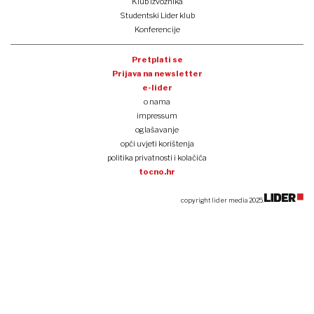
Klub izvoznika
Studentski Lider klub
Konferencije
Pretplati se
Prijava na newsletter
e-lider
o nama
impressum
oglašavanje
opći uvjeti korištenja
politika privatnosti i kolačića
tocno.hr
copyright lider media 2025.