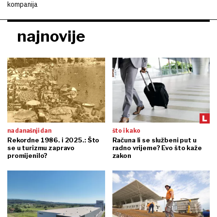
kompanija
najnovije
na današnji dan
što i kako
Rekordne 1986. i 2025.: Što
Računa li se službeni put u
se u turizmu zapravo
radno vrijeme? Evo što kaže
promijenilo?
zakon