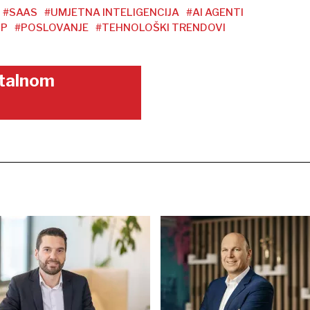
#SAAS
#UMJETNA INTELIGENCIJA
#AI AGENTI
UP
#POSLOVANJE
#TEHNOLOŠKI TRENDOVI
gitalnom