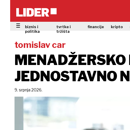
biznis i
tvrtke i
financije
kripto
politika
tržišta
tomislav car
MENADŽERSKO N
JEDNOSTAVNO N
9. srpnja 2026.