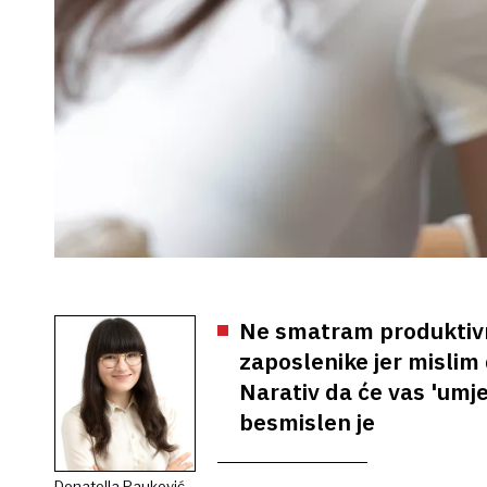
Ne smatram produktivni
zaposlenike jer mislim 
Narativ da će vas 'umje
besmislen je
Donatella Pauković