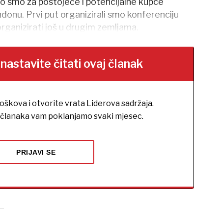
no smo za postojeće i potencijalne kupce
ndonu. Prvi put organizirali smo konferenciju
organizirati još u drugim zemljama.
stavite čitati ovaj članak
roškova i otvorite vrata Liderova sadržaja.
h članaka vam poklanjamo svaki mjesec.
PRIJAVI SE