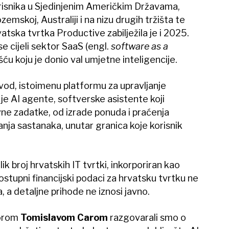
orisnika u Sjedinjenim Američkim Državama,
emskoj, Australiji i na nizu drugih tržišta te
vatska tvrtka Productive zabilježila je i 2025.
e cijeli sektor SaaS (engl.
software as a
šću koju je donio val umjetne inteligencije.
zvod, istoimenu platformu za upravljanje
je AI agente, softverske asistente koji
ne zadatke, od izrade ponuda i praćenja
anja sastanaka, unutar granica koje korisnik
ik broj hrvatskih IT tvrtki, inkorporiran kao
stupni financijski podaci za hrvatsku tvrtku ne
, a detaljne prihode ne iznosi javno.
torom
Tomislavom Carom
razgovarali smo o