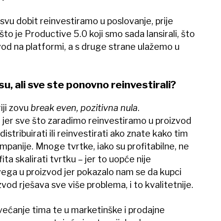
 svu dobit reinvestiramo u poslovanje, prije
to je Productive 5.0 koji smo sada lansirali, što
od na platformi, a s druge strane ulažemo u
su, ali sve ste ponovno reinvestirali?
iji zovu
break even
, pozitivna nula
.
e jer sve što zaradimo reinvestiramo u proizvod
distribuirati ili reinvestirati ako znate kako tim
mpanije. Mnoge tvrtke, iako su profitabilne, ne
ta skalirati tvrtku – jer to uopće nije
ega u proizvod jer pokazalo nam se da kupci
vod rješava sve više problema, i to kvalitetnije.
ećanje tima te u marketinške i prodajne