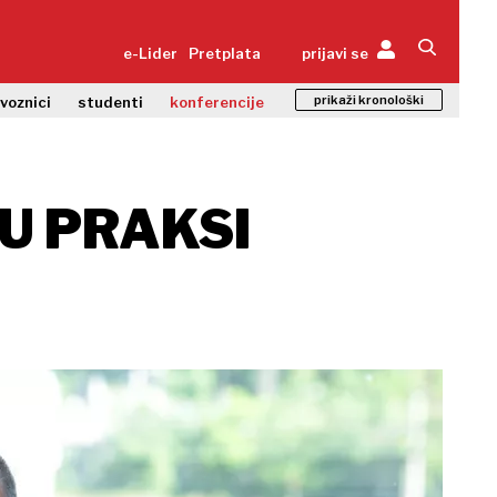
e-Lider
Pretplata
prijavi se
prikaži kronološki
zvoznici
studenti
konferencije
U PRAKSI