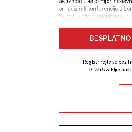
aktivnosti. Na primjer, nedav
organizirali konferenciju u Lo
izvan Hrvatske i planiramo ih 
BESPLATNO na
Registrirajte se bez t
Prvih 5 zaključani