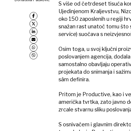
S više od četrdeset tisuća k
Ujedinjenom Kraljevstvu, Nizoz
oko 150 zaposlenih u regiji hr
snažan rast unatoč tomu što s
service
) ​suočava s neizvjesno
Osim toga, u svoj ključni proi
poslovanjem agencija, dodala 
samostalno obavljaju operativ
projekata do snimanja i sažim
sâm definira.
Pritom je Productive, kao i vel
američka tvrtka, zato javno do
zrcale stvarnu sliku poslovanja
S osnivačem i glavnim direk