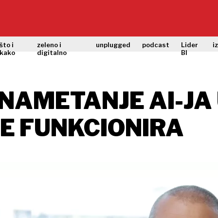
što i
zeleno i
unplugged
podcast
Lider
i
kako
digitalno
BI
AMETANJE AI-JA 
E FUNKCIONIRA