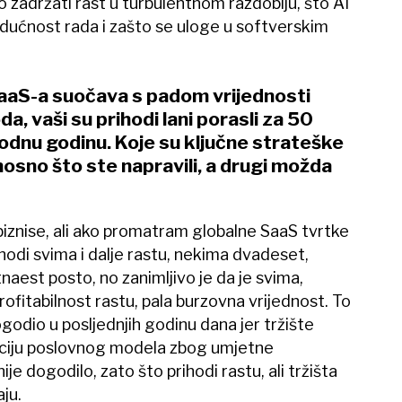
 zadržati rast u turbulentnom razdoblju, što AI
dućnost rada i zašto se uloge u softverskim
SaaS-a suočava s padom vrijednosti
a, vaši su prihodi lani porasli za 50
dnu godinu. Koje su ključne strateške
osno što ste napravili, a drugi možda
iznise, ali ako promatram globalne SaaS tvrtke
hodi svima i dalje rastu, nekima dvadeset,
aest posto, no zanimljivo je da je svima,
rofitabilnost rastu, pala burzovna vrijednost. To
ogodio u posljednjih godinu dana jer tržište
upciju poslovnog modela zbog umjetne
nije dogodilo, zato što prihodi rastu, ali tržišta
ju.