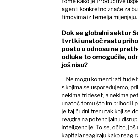
tome kako je Productive uspio
agenti konkretno znače za bu
timovima iz temelja mijenjaju.
Dok se globalni sektor 
tvrtki unatoč rastu prihod
posto u odnosu na pretho
odluke to omogućile, odn
još nisu?
– Ne mogu komentirati tuđe b
s kojima se uspoređujemo, pri
nekima trideset, a nekima petn
unatoč tomu što im prihodi i p
je taj čudni trenutak koji se d
reagira na potencijalnu disr
inteligencije. To se, očito, još 
kapitala reagiraju kako reagira