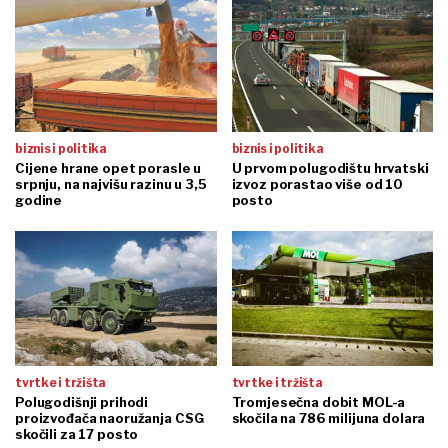
biznis i politika
biznis i politika
Cijene hrane opet porasle u
U prvom polugodištu hrvatski
srpnju, na najvišu razinu u 3,5
izvoz porastao više od 10
godine
posto
tvrtke i tržišta
tvrtke i tržišta
Polugodišnji prihodi
Tromjesečna dobit MOL-a
proizvođača naoružanja CSG
skočila na 786 milijuna dolara
skočili za 17 posto