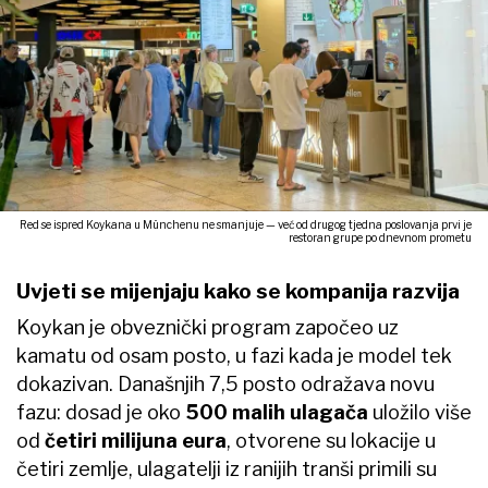
Red se ispred Koykana u Münchenu ne smanjuje — već od drugog tjedna poslovanja prvi je
restoran grupe po dnevnom prometu
Uvjeti se mijenjaju kako se kompanija razvija
Koykan je obveznički program započeo uz
kamatu od osam posto, u fazi kada je model tek
dokazivan. Današnjih 7,5 posto odražava novu
fazu: dosad je oko
500 malih ulagača
uložilo više
od
četiri milijuna eura
, otvorene su lokacije u
četiri zemlje, ulagatelji iz ranijih tranši primili su