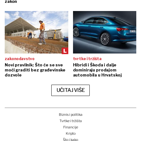
zakon
zakonodavstvo
tvrtke i tržišta
Novi pravilnik: Što će se sve
Hibridi i Škoda i dalje
moći graditi bez građevinske
dominiraju prodajom
dozvole
automobila u Hrvatskoj
UČITAJ VIŠE
Biznis i politika
Tvrtke i tržišta
Financije
Kripto
Što i kako