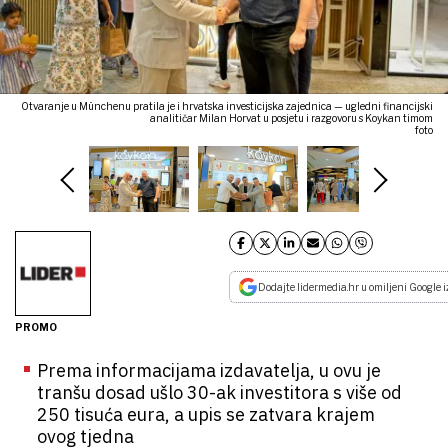
Otvaranje u Münchenu pratila je i hrvatska investicijska zajednica — ugledni financijski
analitičar Milan Horvat u posjetu i razgovoru s Koykan timom
foto
Dodajte lidermedia.hr u omiljeni Google i
PROMO
Prema informacijama izdavatelja, u ovu je
tranšu dosad ušlo 30-ak investitora s više od
250 tisuća eura, a upis se zatvara krajem
ovog tjedna