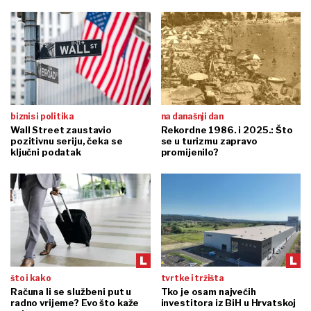
biznis i politika
na današnji dan
Wall Street zaustavio
Rekordne 1986. i 2025.: Što
pozitivnu seriju, čeka se
se u turizmu zapravo
ključni podatak
promijenilo?
što i kako
tvrtke i tržišta
Računa li se službeni put u
Tko je osam najvećih
radno vrijeme? Evo što kaže
investitora iz BiH u Hrvatskoj