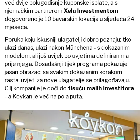
već dvije polugodišnje kuponske isplate, a s
njemačkim partnerom
Xela Investmentom
dogovoreno je 10 bavarskih lokacija u sljedeća 24
mjeseca.
Poruka koju iskusniji ulagatelji dobro poznaju: tko
ulazi danas, ulazi nakon Münchena - s dokazanim
modelom, ali još uvijek po uvjetima definiranima
prije njega. Dosadašnji tijek programa pokazuje
jasan obrazac: sa svakim dokazanim korakom
rasta, uvjeti za nove ulagatelje se prilagođavaju.
Cilj kompanije je doći do
tisuću malih investitora
- a Koykan je već na pola puta.