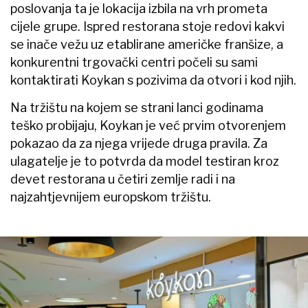
poslovanja ta je lokacija izbila na vrh prometa
cijele grupe. Ispred restorana stoje redovi kakvi
se inače vežu uz etablirane američke franšize, a
konkurentni trgovački centri počeli su sami
kontaktirati Koykan s pozivima da otvori i kod njih.
Na tržištu na kojem se strani lanci godinama
teško probijaju, Koykan je već prvim otvorenjem
pokazao da za njega vrijede druga pravila. Za
ulagatelje je to potvrda da model testiran kroz
devet restorana u četiri zemlje radi i na
najzahtjevnijem europskom tržištu.