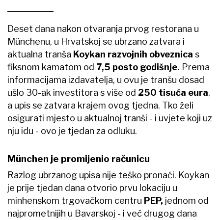
Deset dana nakon otvaranja prvog restorana u
Münchenu, u Hrvatskoj se ubrzano zatvara i
aktualna tranša
Koykan razvojnih obveznica
s
fiksnom kamatom od
7,5 posto godišnje.
Prema
informacijama izdavatelja, u ovu je tranšu dosad
ušlo 30-ak investitora s više od
250 tisuća eura
,
a upis se zatvara krajem ovog tjedna. Tko želi
osigurati mjesto u aktualnoj tranši - i uvjete koji uz
nju idu - ovo je tjedan za odluku.
München je promijenio računicu
Razlog ubrzanog upisa nije teško pronaći. Koykan
je prije tjedan dana otvorio prvu lokaciju u
minhenskom trgovačkom centru
PEP,
jednom od
najprometnijih u Bavarskoj - i već drugog dana