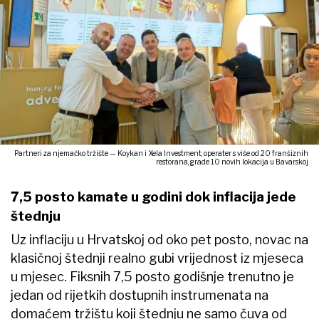
Partneri za njemačko tržište — Koykan i Xela Investment, operater s više od 20 franšiznih
restorana, grade 10 novih lokacija u Bavarskoj
7,5 posto kamate u godini dok inflacija jede
štednju
Uz inflaciju u Hrvatskoj od oko pet posto, novac na
klasičnoj štednji realno gubi vrijednost iz mjeseca
u mjesec. Fiksnih 7,5 posto godišnje trenutno je
jedan od rijetkih dostupnih instrumenata na
domaćem tržištu koji štednju ne samo čuva od