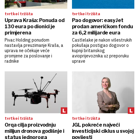
tvrtke i tržišta
tvrtke i tržišta
Uprava Kraša: Ponuda od
Pao dogovor: easyJet
130 eura po dionici je
prodan američkom fondu
primjerena
za 6,2 milijarde eura
Pivac Holding ponudom
Castlelake je nakon višestrukih
nastavlja preuzimanje Kraša, a
pokušaja postigao dogovor o
uprava ne očekuje veće
kupnji britanskog
promjene za poslovanje i
avioprijevoznika uz preporuku
radnike
uprave
tvrtke i tržišta
tvrtke i tržišta
Orqa cilja proizvodnju
JGL pokreće najveći
milijun dronova godišnje i
investicijski ciklus u svojoj
status jednoroga
povijesti