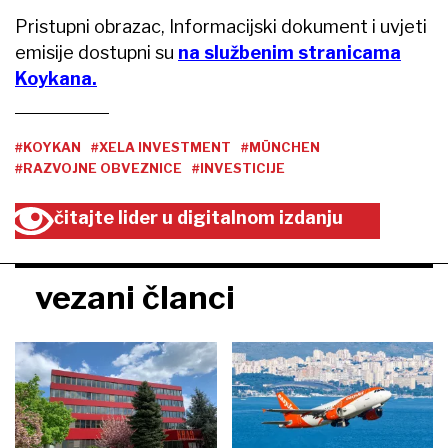
Pristupni obrazac, Informacijski dokument i uvjeti
emisije dostupni su
na službenim stranicama
Koykana.
#KOYKAN
#XELA INVESTMENT
#MÜNCHEN
#RAZVOJNE OBVEZNICE
#INVESTICIJE
čitajte lider u digitalnom izdanju
vezani članci