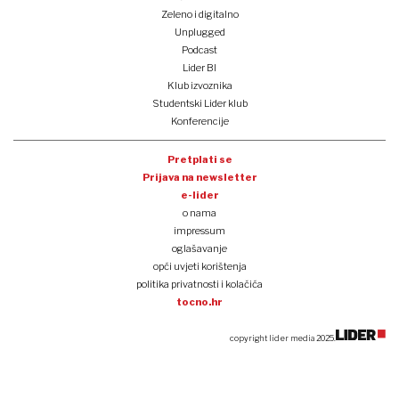
Zeleno i digitalno
Unplugged
Podcast
Lider BI
Klub izvoznika
Studentski Lider klub
Konferencije
Pretplati se
Prijava na newsletter
e-lider
o nama
impressum
oglašavanje
opći uvjeti korištenja
politika privatnosti i kolačića
tocno.hr
copyright lider media 2025.