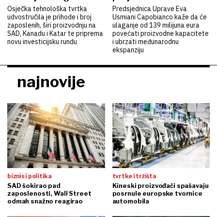
Osječka tehnološka tvrtka
Predsjednica Uprave Eva
udvostručila je prihode i broj
Usmiani Capobianco kaže da će
zaposlenih, širi proizvodnju na
ulaganje od 139 milijuna eura
SAD, Kanadu i Katar te priprema
povećati proizvodne kapacitete
novu investicijsku rundu
i ubrzati međunarodnu
ekspanziju
najnovije
biznis i politika
tvrtke i tržišta
SAD šokirao pad
Kineski proizvođači spašavaju
zaposlenosti, Wall Street
posrnule europske tvornice
odmah snažno reagirao
automobila