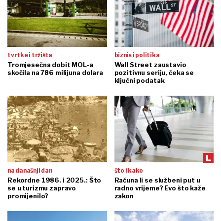
tvrtke i tržišta
biznis i politika
Tromjesečna dobit MOL-a
Wall Street zaustavio
skočila na 786 milijuna dolara
pozitivnu seriju, čeka se
ključni podatak
na današnji dan
što i kako
Rekordne 1986. i 2025.: Što
Računa li se službeni put u
se u turizmu zapravo
radno vrijeme? Evo što kaže
promijenilo?
zakon