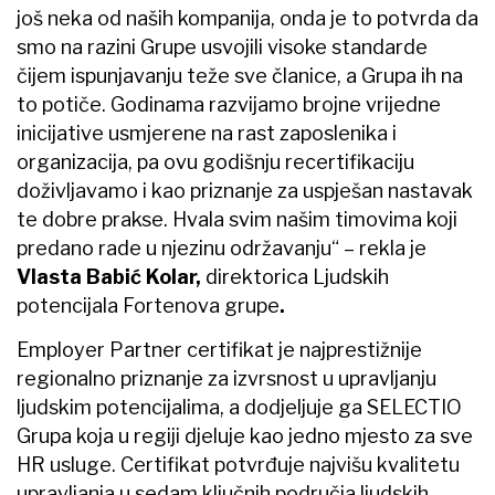
još neka od naših kompanija, onda je to potvrda da
smo na razini Grupe usvojili visoke standarde
čijem ispunjavanju teže sve članice, a Grupa ih na
to potiče. Godinama razvijamo brojne vrijedne
inicijative usmjerene na rast zaposlenika i
organizacija, pa ovu godišnju recertifikaciju
doživljavamo i kao priznanje za uspješan nastavak
te dobre prakse. Hvala svim našim timovima koji
predano rade u njezinu održavanju“ – rekla je
Vlasta Babić Kolar,
direktorica Ljudskih
potencijala Fortenova grupe
.
Employer Partner certifikat je najprestižnije
regionalno priznanje za izvrsnost u upravljanju
ljudskim potencijalima, a dodjeljuje ga SELECTIO
Grupa koja u regiji djeluje kao jedno mjesto za sve
HR usluge. Certifikat potvrđuje najvišu kvalitetu
upravljanja u sedam ključnih područja ljudskih