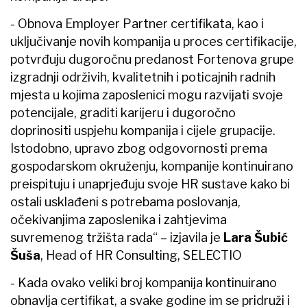
- Obnova Employer Partner certifikata, kao i
uključivanje novih kompanija u proces certifikacije,
potvrđuju dugoročnu predanost Fortenova grupe
izgradnji održivih, kvalitetnih i poticajnih radnih
mjesta u kojima zaposlenici mogu razvijati svoje
potencijale, graditi karijeru i dugoročno
doprinositi uspjehu kompanija i cijele grupacije.
Istodobno, upravo zbog odgovornosti prema
gospodarskom okruženju, kompanije kontinuirano
preispituju i unaprjeđuju svoje HR sustave kako bi
ostali usklađeni s potrebama poslovanja,
očekivanjima zaposlenika i zahtjevima
suvremenog tržišta rada“ – izjavila je
Lara Šubić
Šuša
, Head of HR Consulting, SELECTIO
- Kada ovako veliki broj kompanija kontinuirano
obnavlja certifikat, a svake godine im se pridruži i