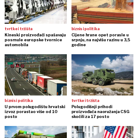
tvrtke i tržišta
biznis i politika
Kineski proizvođači spašavaju
Cijene hrane opet porasle u
posrnule europske tvornice
srpnju, na najvišu razinu u 3,5
automobila
godine
biznis i politika
tvrtke i tržišta
U prvom polugodištu hrvatski
Polugodišnji prihodi
izvoz porastao više od 10
proizvođača naoružanja CSG
posto
skočili za 17 posto