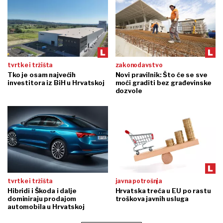
tvrtke i tržišta
zakonodavstvo
Tko je osam najvećih
Novi pravilnik: Što će se sve
investitora iz BiH u Hrvatskoj
moći graditi bez građevinske
dozvole
tvrtke i tržišta
javna potrošnja
Hibridi i Škoda i dalje
Hrvatska treća u EU po rastu
dominiraju prodajom
troškova javnih usluga
automobila u Hrvatskoj