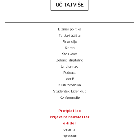
UČITAJ VIŠE
Biznis i politika
Tvrtke i tržišta
Financije
Kripto
Što i kako
Zeleno i digitalno
Unplugged
Podcast
Lider BI
Klub izvoznika
Studentski Lider klub
Konferencije
Pretplati se
Prijava na newsletter
e-lider
o nama
impressum