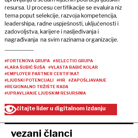
resursa. U procesu certifikacije se evaluira niz
tema poput selekcije, razvoja kompetencija,
leadershipa, radne uspješnosti, uključenosti i
zadovoljstva, karijere i nasljeđivanja i
nagrađivanja na svim razinama organizacije.
#FORTENOVA GRUPA
#SELECTIO GRUPA
#LARA ŠUBIĆ ŠUŠA
#VLASTA BABIĆ KOLAR
#EMPLOYER PARTNER CERTIFIKAT
#LJUDSKI POTENCIJALI
#HR
#ZAPOŠLJAVANJE
#REGIONALNO TRŽIŠTE RADA
#UPRAVLJANJE LJUDSKIM RESURSIMA
čitajte lider u digitalnom izdanju
vezani članci