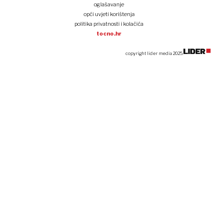
oglašavanje
opći uvjeti korištenja
politika privatnosti i kolačića
tocno.hr
copyright lider media 2025.