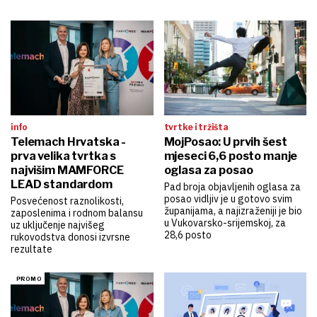
info
tvrtke i tržišta
Telemach Hrvatska -
MojPosao: U prvih šest
prva velika tvrtka s
mjeseci 6,6 posto manje
najvišim MAMFORCE
oglasa za posao
LEAD standardom
Pad broja objavljenih oglasa za
posao vidljiv je u gotovo svim
Posvećenost raznolikosti,
županijama, a najizraženiji je bio
zaposlenima i rodnom balansu
u Vukovarsko-srijemskoj, za
uz uključenje najvišeg
28,6 posto
rukovodstva donosi izvrsne
rezultate