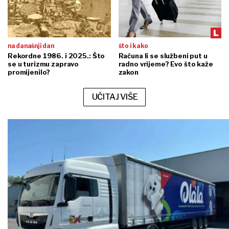
na današnji dan
što i kako
Rekordne 1986. i 2025.: Što
Računa li se službeni put u
se u turizmu zapravo
radno vrijeme? Evo što kaže
promijenilo?
zakon
UČITAJ VIŠE