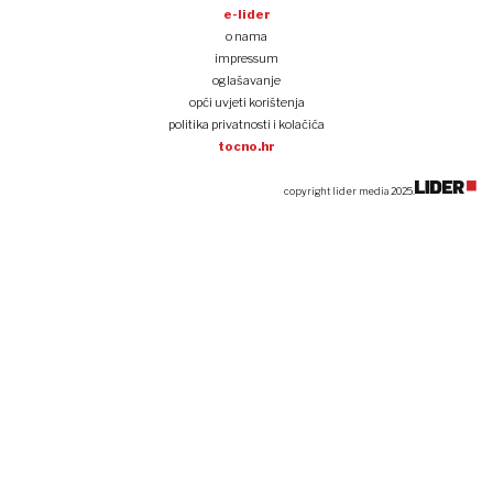
e-lider
o nama
impressum
oglašavanje
opći uvjeti korištenja
politika privatnosti i kolačića
tocno.hr
copyright lider media 2025.