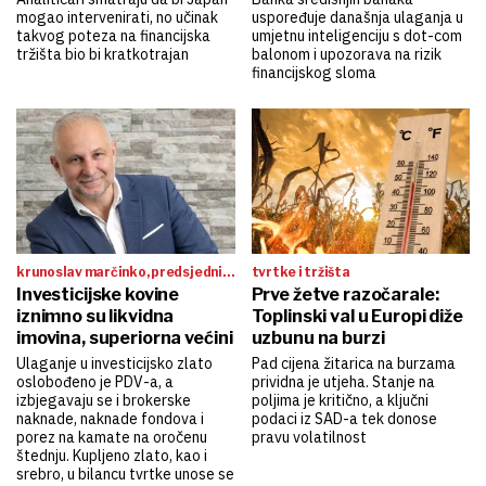
mogao intervenirati, no učinak
uspoređuje današnja ulaganja u
takvog poteza na financijska
umjetnu inteligenciju s dot-com
tržišta bio bi kratkotrajan
balonom i upozorava na rizik
financijskog sloma
krunoslav marčinko, predsjednik
tvrtke i tržišta
uprave društva tetragram
Investicijske kovine
Prve žetve razočarale:
projekt:
iznimno su likvidna
Toplinski val u Europi diže
imovina, superiorna većini
uzbunu na burzi
Ulaganje u investicijsko zlato
Pad cijena žitarica na burzama
oslobođeno je PDV-a, a
prividna je utjeha. Stanje na
izbjegavaju se i brokerske
poljima je kritično, a ključni
naknade, naknade fondova i
podaci iz SAD-a tek donose
porez na kamate na oročenu
pravu volatilnost
štednju. Kupljeno zlato, kao i
srebro, u bilancu tvrtke unose se