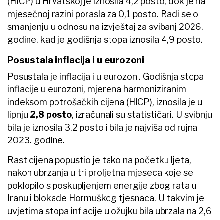
(HICP) u Hrvatskoj je iznosila 4,2 posto, dok je na
mjesečnoj razini porasla za 0,1 posto. Radi se o
smanjenju u odnosu na izvještaj za svibanj 2026.
godine, kad je godišnja stopa iznosila 4,9 posto.
Posustala inflacija i u eurozoni
Posustala je inflacija i u eurozoni. Godišnja stopa
inflacije u eurozoni, mjerena harmoniziranim
indeksom potrošačkih cijena (HICP), iznosila je u
lipnju
2,8 posto
, izračunali su statističari. U svibnju
bila je iznosila 3,2 posto i bila je najviša od rujna
2023. godine.
Rast cijena popustio je tako na početku ljeta,
nakon ubrzanja u tri proljetna mjeseca koje se
poklopilo s poskupljenjem energije zbog rata u
Iranu i blokade Hormuškog tjesnaca. U takvim je
uvjetima stopa inflacije u ožujku bila ubrzala na 2,6