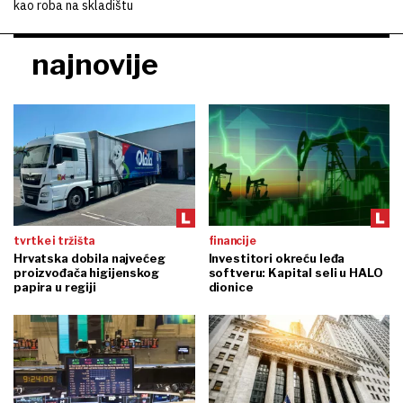
kao roba na skladištu
najnovije
tvrtke i tržišta
financije
Hrvatska dobila najvećeg
Investitori okreću leđa
proizvođača higijenskog
softveru: Kapital seli u HALO
papira u regiji
dionice