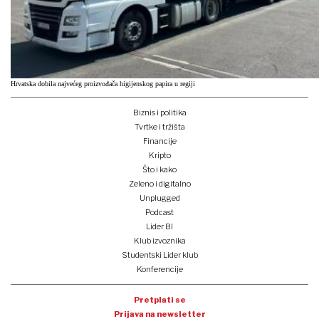
Hrvatska dobila najvećeg proizvođača higijenskog papira u regiji
Biznis i politika
Tvrtke i tržišta
Financije
Kripto
Što i kako
Zeleno i digitalno
Unplugged
Podcast
Lider BI
Klub izvoznika
Studentski Lider klub
Konferencije
Pretplati se
Prijava na newsletter