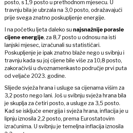
posto, s 1,9 posto u prethodnom mjesecu. U
travnju bila je ubrzala na 3,0 posto, odražavajući
prije svega znatno poskupljenje energije.
I na početku ljeta daleko su
najsnažnije porasle
cijene energije
, za 8,7 posto u odnosu na isti
lanjski mjesec, izračunali su statističari.
Poskupljenje je ipak znatno blaže nego u svibnju i
travnju kada su joj cijene bile više za 10,8 posto,
zakoračivši u dvoznamenkasto područje prvi puta
od veljače 2023. godine.
Slijede svježa hrana i usluge sa cijenama višim za
3,2 posto nego lani. Još u svibnju svježa hrana bila
je skuplja za četiri posto, a usluge za 3,5 posto.
Kad se isključe energija i svježa hrana, inflacija je u
lipnju iznosila 2,2 posto, prema Eurostatovim
izračunima. U svibnju je temeljna inflacija iznosila