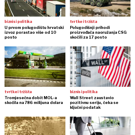
biznis i politika
tvrtke i tržišta
U prvom polugodištu hrvatski
Polugodišnji prihodi
izvoz porastao više od 10
proizvođača naoružanja CSG
posto
skočili za 17 posto
tvrtke i tržišta
biznis i politika
Tromjesečna dobit MOL-a
Wall Street zaustavio
skočila na 786 milijuna dolara
pozitivnu seriju, čeka se
ključni podatak