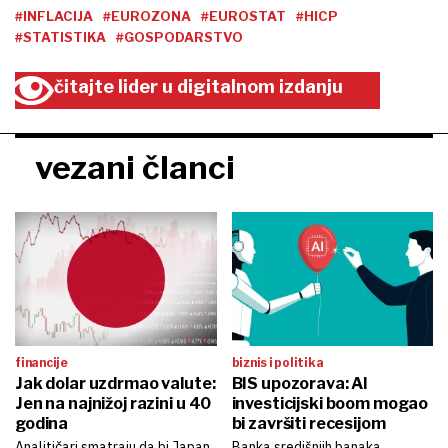
#INFLACIJA
#EUROZONA
#EUROSTAT
#HICP
#STATISTIKA
#GOSPODARSTVO
čitajte lider u digitalnom izdanju
vezani članci
financije
biznis i politika
Jak dolar uzdrmao valute:
BIS upozorava: AI
Jen na najnižoj razini u 40
investicijski boom mogao
godina
bi završiti recesijom
Analitičari smatraju da bi Japan
Banka središnjih banaka