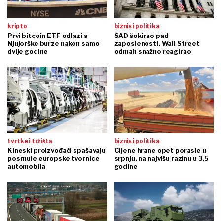
kripto
biznis i politika
Prvi bitcoin ETF odlazi s
SAD šokirao pad
Njujorške burze nakon samo
zaposlenosti, Wall Street
dvije godine
odmah snažno reagirao
tvrtke i tržišta
biznis i politika
Kineski proizvođači spašavaju
Cijene hrane opet porasle u
posrnule europske tvornice
srpnju, na najvišu razinu u 3,5
automobila
godine