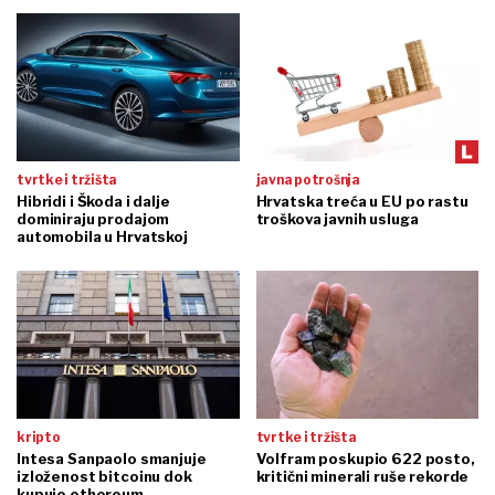
tvrtke i tržišta
javna potrošnja
Hibridi i Škoda i dalje
Hrvatska treća u EU po rastu
dominiraju prodajom
troškova javnih usluga
automobila u Hrvatskoj
kripto
tvrtke i tržišta
Intesa Sanpaolo smanjuje
Volfram poskupio 622 posto,
izloženost bitcoinu dok
kritični minerali ruše rekorde
kupuje ethereum