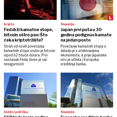
kripto
financije
Fed drži kamatne stope,
Japan prvi puta u 30
bitcoin oštro pao: Što
godina podignuo kamate
čeka kriptotržište?
na jedan posto
Strah od novih povećanja
Povećanje kamatnih stopa u
kamatnih stopa srušio je bitcoin
skladu je s očekivanjima
ispod 62 tisuće dolara. Prvi
ekonomista, a prije japanske
sastanak Feda donio je val
isto je učinila i Europska
nesigurnosti
središnja banka
biznis i politika
financije