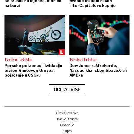
se srušila na Mjesec, dionica
Avenue Mallom nakon
na burzi
InterCapitalove kupnje
tvrtke i tržišta
tvrtke i tržišta
Porsche pokrenuo likvidaciju
Dow Jones ruši rekorde,
bivšeg Rimčevog Greypa,
Nasdaq klizi zbog SpaceX-a i
pojačanje u CSG-u
AMD-a
UČITAJ VIŠE
Biznis i politika
Tvrtke i tržišta
Financije
Kripto