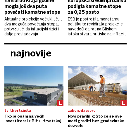
ESB bi do kraja godine
Europska središnja banka
mogla još dva puta
podigla kamatne stope
povećati kamatne stope
za 0,25 posto
Aktualne projekcije već uključuju
ESB je postrožila monetarnu
dva moguća povećanja stopa,
politiku te revidirala projekcije
potvrđujući da inflacijski rizici i
navodeći da rat na Bliskom
dalje prevladavaju
istoku stvara pritiske na inflaciju
najnovije
tvrtke i tržišta
zakonodavstvo
Tko je osam najvećih
Novi pravilnik: Što će se sve
investitora iz BiH u Hrvatskoj
moći graditi bez građevinske
dozvole