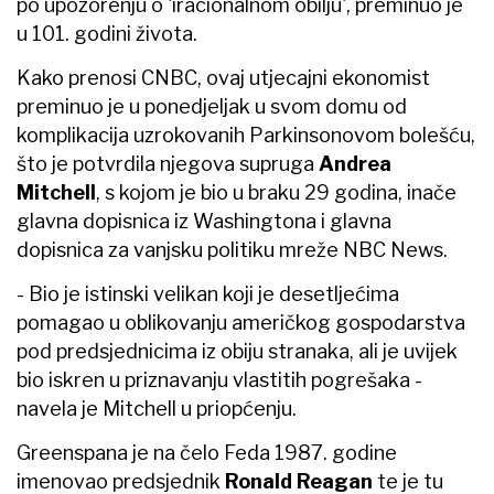
po upozorenju o 'iracionalnom obilju', preminuo je
u 101. godini života.
Kako prenosi CNBC, ovaj utjecajni ekonomist
preminuo je u ponedjeljak u svom domu od
komplikacija uzrokovanih Parkinsonovom bolešću,
što je potvrdila njegova supruga
Andrea
Mitchell
, s kojom je bio u braku 29 godina, inače
glavna dopisnica iz Washingtona i glavna
dopisnica za vanjsku politiku mreže NBC News.
- Bio je istinski velikan koji je desetljećima
pomagao u oblikovanju američkog gospodarstva
pod predsjednicima iz obiju stranaka, ali je uvijek
bio iskren u priznavanju vlastitih pogrešaka -
navela je Mitchell u priopćenju.
Greenspana je na čelo Feda 1987. godine
imenovao predsjednik
Ronald Reagan
te je tu