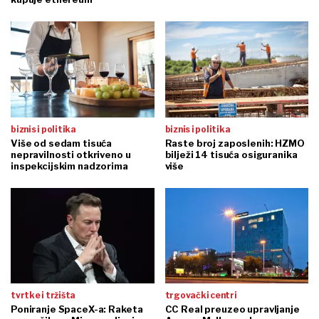
biznis i politika
biznis i politika
Više od sedam tisuća
Raste broj zaposlenih: HZMO
nepravilnosti otkriveno u
bilježi 14 tisuća osiguranika
inspekcijskim nadzorima
više
tvrtke i tržišta
trgovački centri
Poniranje SpaceX-a: Raketa
CC Real preuzeo upravljanje