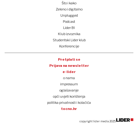
Što i kako
Zeleno i digitalno
Unplugged
Podcast
Lider BI
Klub izvoznika
Studentski Lider klub
Konferencije
Pretplati se
Prijava na newsletter
e-lider
o nama
impressum
oglašavanje
opći uvjeti korištenja
politika privatnosti i kolačića
tocno.hr
copyright lider media 2025.