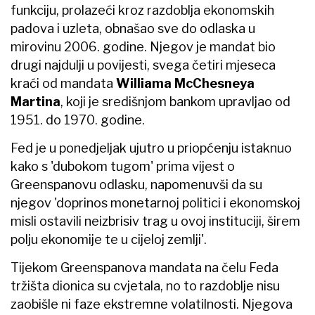
funkciju, prolazeći kroz razdoblja ekonomskih
padova i uzleta, obnašao sve do odlaska u
mirovinu 2006. godine. Njegov je mandat bio
drugi najdulji u povijesti, svega četiri mjeseca
kraći od mandata
Williama McChesneya
Martina
, koji je središnjom bankom upravljao od
1951. do 1970. godine.
Fed je u ponedjeljak ujutro u priopćenju istaknuo
kako s 'dubokom tugom' prima vijest o
Greenspanovu odlasku, napomenuvši da su
njegov 'doprinos monetarnoj politici i ekonomskoj
misli ostavili neizbrisiv trag u ovoj instituciji, širem
polju ekonomije te u cijeloj zemlji'.
Tijekom Greenspanova mandata na čelu Feda
tržišta dionica su cvjetala, no to razdoblje nisu
zaobišle ni faze ekstremne volatilnosti. Njegova