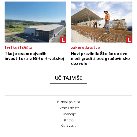
tvrtke i tržišta
zakonodavstvo
Tko je osam najvećih
Novi pravilnik: Što će se sve
investitora iz BiH u Hrvatskoj
moći graditi bez građevinske
dozvole
UČITAJ VIŠE
Biznis i politika
Tvrtke i tržišta
Financije
Kripto
Što i kako
Zeleno i digitalno