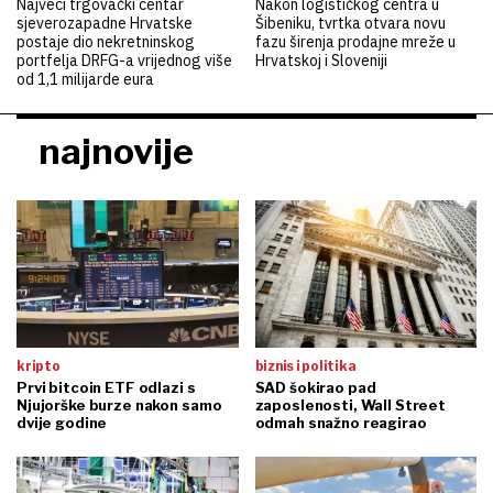
Najveći trgovački centar
Nakon logističkog centra u
sjeverozapadne Hrvatske
Šibeniku, tvrtka otvara novu
postaje dio nekretninskog
fazu širenja prodajne mreže u
portfelja DRFG-a vrijednog više
Hrvatskoj i Sloveniji
od 1,1 milijarde eura
najnovije
kripto
biznis i politika
Prvi bitcoin ETF odlazi s
SAD šokirao pad
Njujorške burze nakon samo
zaposlenosti, Wall Street
dvije godine
odmah snažno reagirao