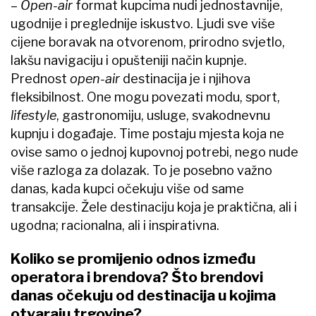
–​
Open-air
format kupcima nudi jednostavnije,
ugodnije i preglednije iskustvo. Ljudi sve više
cijene boravak na otvorenom, prirodno svjetlo,
lakšu navigaciju i opušteniji način kupnje.
Prednost
open-air
destinacija je i njihova
fleksibilnost. One mogu povezati modu, sport,
lifestyle
, gastronomiju, usluge, svakodnevnu
kupnju i događaje. Time postaju mjesta koja ne
ovise samo o jednoj kupovnoj potrebi, nego nude
više razloga za dolazak. To je posebno važno
danas, kada kupci očekuju više od same
transakcije. Žele destinaciju koja je praktična, ali i
ugodna; racionalna, ali i inspirativna.
Koliko se promijenio odnos između
operatora i brendova? Što brendovi
danas očekuju od destinacija u kojima
otvaraju trgovine?