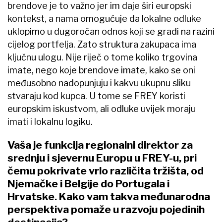
brendove je to važno jer im daje širi europski
kontekst, a nama omogućuje da lokalne odluke
uklopimo u dugoročan odnos koji se gradi na razini
cijelog portfelja. Zato struktura zakupaca ima
ključnu ulogu. Nije riječ o tome koliko trgovina
imate, nego koje brendove imate, kako se oni
međusobno nadopunjuju i kakvu ukupnu sliku
stvaraju kod kupca. U tome se FREY koristi
europskim iskustvom, ali odluke uvijek moraju
imati i lokalnu logiku.
Vaša je funkcija regionalni direktor za
srednju i sjevernu Europu u FREY-u, pri
čemu pokrivate vrlo različita tržišta, od
Njemačke i Belgije do Portugala i
Hrvatske. Kako vam takva međunarodna
perspektiva pomaže u razvoju pojedinih