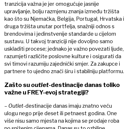
tranzicija važna je jer omogućuje jasnije
upravljanje, bolju razmjenu znanja između tržišta
kao što su Njemačka, Belgija, Portugal, Hrvatska i
druga tržišta unutar portfelja, snažniji odnos s
brendovima i jedinstvenije standarde u cijelom
sustavu. U takvoj tranziciji nije dovoljno samo
uskladiti procese; jednako je važno povezati ljude,
razumjeti različite poslovne kulture i osigurati da
svi timovi razumiju zajednički smjer. Za zakupce i
partnere to ujedno znači širu i stabilniju platformu.
Zašto su
outlet
-
destinacije danas toliko
važne u FREY-evoj strategiji?
–​
Outlet-
destinacije danas imaju znatno veću
ulogu nego prije deset ili petnaest godina. One
više nisu samo mjesta na kojima se prodaje roba
po sniženim cijenama. Danas su to ozbiljne