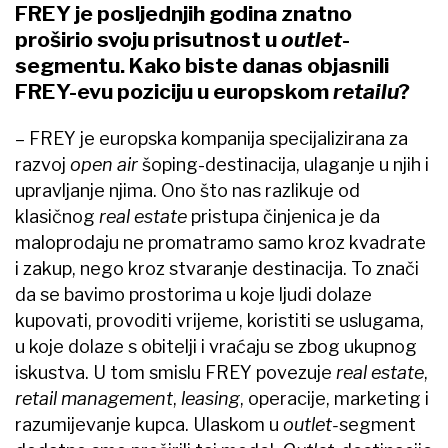
FREY je posljednjih godina znatno
proširio svoju prisutnost u
outlet
-
segmentu. Kako biste danas objasnili
FREY-evu poziciju u europskom
retailu
?
–​ FREY je europska kompanija specijalizirana za
razvoj
open air
šoping-destinacija, ulaganje u njih i
upravljanje njima. Ono što nas razlikuje od
klasičnog
real estate
pristupa činjenica je da
maloprodaju ne promatramo samo kroz kvadrate
i zakup, nego kroz stvaranje destinacija. To znači
da se bavimo prostorima u koje ljudi dolaze
kupovati, provoditi vrijeme, koristiti se uslugama,
u koje dolaze s obitelji i vraćaju se zbog ukupnog
iskustva. U tom smislu FREY povezuje
real estate
,
retail management
,
leasing
, operacije, marketing i
razumijevanje kupca. Ulaskom u
outlet-
segment