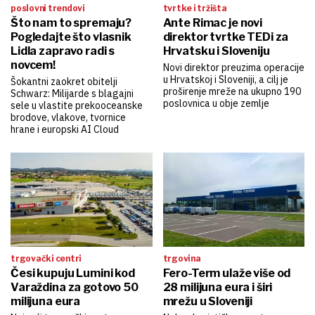
poslovni trendovi
tvrtke i tržišta
Što nam to spremaju?
Ante Rimac je novi
Pogledajte što vlasnik
direktor tvrtke TEDi za
Lidla zapravo radi s
Hrvatsku i Sloveniju
novcem!
Novi direktor preuzima operacije
u Hrvatskoj i Sloveniji, a cilj je
Šokantni zaokret obitelji
proširenje mreže na ukupno 190
Schwarz: Milijarde s blagajni
poslovnica u obje zemlje
sele u vlastite prekooceanske
brodove, vlakove, tvornice
hrane i europski AI Cloud
trgovački centri
trgovina
Česi kupuju Lumini kod
Fero-Term ulaže više od
Varaždina za gotovo 50
28 milijuna eura i širi
milijuna eura
mrežu u Sloveniji