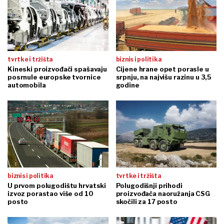
tvrtke i tržišta
biznis i politika
Kineski proizvođači spašavaju
Cijene hrane opet porasle u
posrnule europske tvornice
srpnju, na najvišu razinu u 3,5
automobila
godine
biznis i politika
tvrtke i tržišta
U prvom polugodištu hrvatski
Polugodišnji prihodi
izvoz porastao više od 10
proizvođača naoružanja CSG
posto
skočili za 17 posto