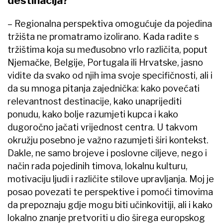
destinacija?
– Regionalna perspektiva omogućuje da pojedina
tržišta ne promatramo izolirano. Kada radite s
tržištima koja su međusobno vrlo različita, poput
Njemačke, Belgije, Portugala ili Hrvatske, jasno
vidite da svako od njih ima svoje specifičnosti, ali i
da su mnoga pitanja zajednička: kako povećati
relevantnost destinacije, kako unaprijediti
ponudu, kako bolje razumjeti kupca i kako
dugoročno jačati vrijednost centra. U takvom
okružju posebno je važno razumjeti širi kontekst.
Dakle, ne samo brojeve i poslovne ciljeve, nego i
način rada pojedinih timova, lokalnu kulturu,
motivaciju ljudi i različite stilove upravljanja. Moj je
posao povezati te perspektive i pomoći timovima
da prepoznaju gdje mogu biti učinkovitiji, ali i kako
lokalno znanje pretvoriti u dio širega europskog