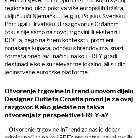
srednju i sjevernu Europu u FREY-u, koji u svojoj
regionalnoj ulozi pokriva više europskih tržišta,
uključujući Njemačku, Belgiju, Poljsku, Švedsku,
Portugal i Hrvatsku. U razgovoru s Grđanom
fokus nije samo na novoj trgovini ili ekstenziji
DOC-a, nego na širem kontekstu: promjeni
ponašanja kupaca, odnosu s brendovima, snazi
formata
open-air
i načinu na koji FREY gradi
destinacije koje su relevantne lokalno, ali su dio
jedinstvene europske platforme.
Otvorenje trgovine InTrend u novom dijelu
Designer Outleta Croatia povod je za ovaj
razgovor. Kako gledate na takva
otvorenja iz perspektive FREY-a?
– Otvorenje trgovine InTrend za nas je dobar
primjer načina na koji FREY promatra razvoj svojih