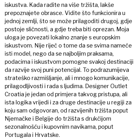
iskustva. Kada radite na više tržišta, lakše
prepoznajete obrasce. Vidite što funkcionira u
jednoj zemlji, što se može prilagoditi drugoj, gdje
postoje sličnosti, a gdje treba biti oprezan. Moja
uloga je povezati lokalno znanje s europskim
iskustvom. Nije riječ o tome da se svima nameće
isti model, nego da se najboljim praksama,
podacima i iskustvom pomogne svakoj destinaciji
da razvije svoj puni potencijal. To podrazumijeva
strateško razmišljanje, ali i mnogo komunikacije,
prilagodljivosti i rada s ljudima. Designer Outlet
Croatia je jedan od primjera takvog pristupa, ali
ista logika vrijedi i za druge destinacije u regiji za
koju sam odgovoran, od razvijenih tržišta poput
Njemačke i Belgije do tržišta s drukčijom
sezonalnošću i kupovnim navikama, poput
Portugala i Hrvatske.