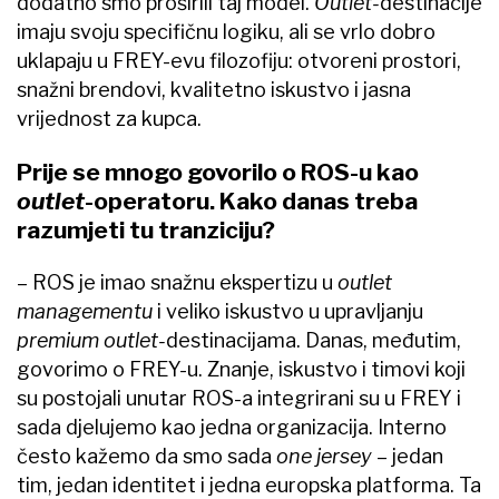
dodatno smo proširili taj model.
Outlet-
destinacije
imaju svoju specifičnu logiku, ali se vrlo dobro
uklapaju u FREY-evu filozofiju: otvoreni prostori,
snažni brendovi, kvalitetno iskustvo i jasna
vrijednost za kupca.
Prije se mnogo govorilo o ROS-u kao
outlet
-operatoru. Kako danas treba
razumjeti tu tranziciju?
–​ ROS je imao snažnu ekspertizu u
outlet
managementu
i veliko iskustvo u upravljanju
premium outlet-
destinacijama. Danas, međutim,
govorimo o FREY-u. Znanje, iskustvo i timovi koji
su postojali unutar ROS-a integrirani su u FREY i
sada djelujemo kao jedna organizacija. Interno
često kažemo da smo sada
one jersey
– jedan
tim, jedan identitet i jedna europska platforma. Ta