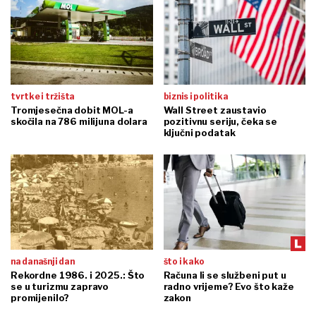
tvrtke i tržišta
biznis i politika
Tromjesečna dobit MOL-a
Wall Street zaustavio
skočila na 786 milijuna dolara
pozitivnu seriju, čeka se
ključni podatak
na današnji dan
što i kako
Rekordne 1986. i 2025.: Što
Računa li se službeni put u
se u turizmu zapravo
radno vrijeme? Evo što kaže
promijenilo?
zakon