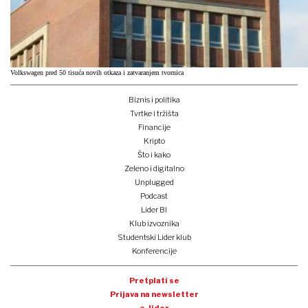
Volkswagen pred 50 tisuća novih otkaza i zatvaranjem tvornica
Biznis i politika
Tvrtke i tržišta
Financije
Kripto
Što i kako
Zeleno i digitalno
Unplugged
Podcast
Lider BI
Klub izvoznika
Studentski Lider klub
Konferencije
Pretplati se
Prijava na newsletter