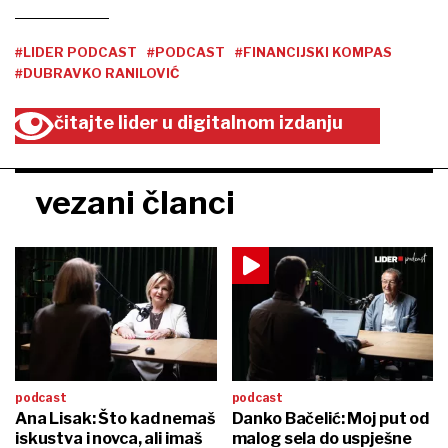
#LIDER PODCAST
#PODCAST
#FINANCIJSKI KOMPAS
#DUBRAVKO RANILOVIĆ
čitajte lider u digitalnom izdanju
vezani članci
podcast
podcast
Ana Lisak: Što kad nemaš
Danko Bačelić: Moj put od
iskustva i novca, ali imaš
malog sela do uspješne