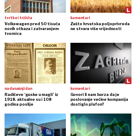
tvrtke i tržišta
komentari
Volkswagen pred 50 tisuća
Zašto hrvatska poljoprivreda
novih otkaza i zatvaranjem
ne stvara više vrijednosti
tvornica
na današnji dan
komentari
Radićeve ‘guske u magli’ iz
Govori li nam burza da je
1918. aktualne su i 108
poslovanje većine kompanija
godina poslije
dostiglo plafon?