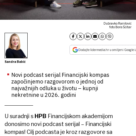
Dubravko Ranilović
foto Boris Ščitar
Dodajte lidermedia.hr u omiljeni Google i
Sandra Babić
Novi podcast serijal Financijski kompas
započinjemo razgovorom o jednoj od
najvažnijih odluka u životu – kupnji
nekretnine u 2026. godini
U suradnji s
HPB
Financijskom akademijom
donosimo novi podcast serijal – Financijski
kompas! Cilj podcasta je kroz razgovore sa