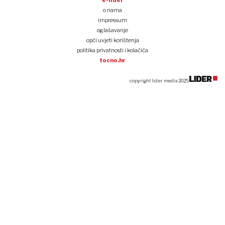
e-lider
o nama
impressum
oglašavanje
opći uvjeti korištenja
politika privatnosti i kolačića
tocno.hr
copyright lider media 2025.