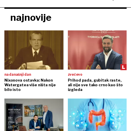
najnovije
na današnji dan
zvečevo
Nixonova ostavka: Nakon
Prihod pada, gubitak raste,
Watergatea više ništa nije
ali nije sve tako crno kao što
bilo isto
izgleda