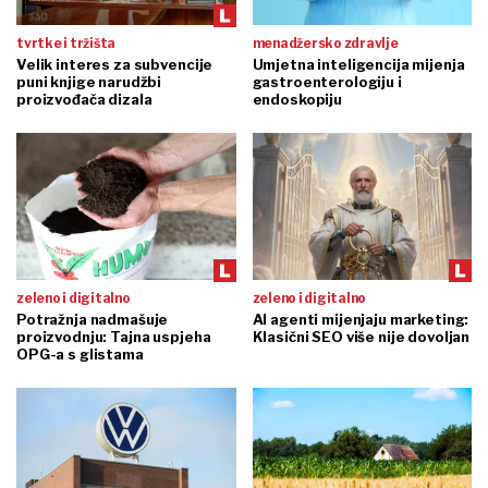
tvrtke i tržišta
menadžersko zdravlje
Velik interes za subvencije
Umjetna inteligencija mijenja
puni knjige narudžbi
gastroenterologiju i
proizvođača dizala
endoskopiju
zeleno i digitalno
zeleno i digitalno
Potražnja nadmašuje
AI agenti mijenjaju marketing:
proizvodnju: Tajna uspjeha
Klasični SEO više nije dovoljan
OPG-a s glistama