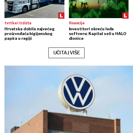
tvrtke i tržišta
financije
Hrvatska dobila najvećeg
Investitori okreću leđa
proizvođača higijenskog
softveru: Kapital seli u HALO
papira u regiji
dionice
UČITAJ VIŠE