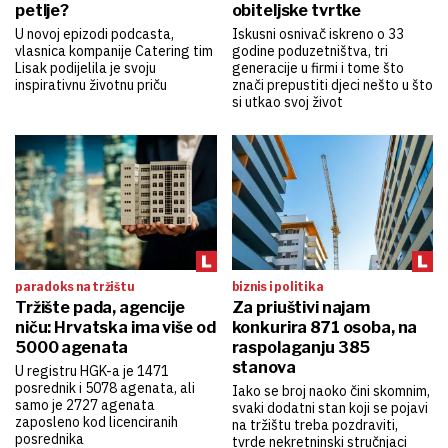
petlje?
obiteljske tvrtke
U novoj epizodi podcasta,
Iskusni osnivač iskreno o 33
vlasnica kompanije Catering tim
godine poduzetništva, tri
Lisak podijelila je svoju
generacije u firmi i tome što
inspirativnu životnu priču
znači prepustiti djeci nešto u što
si utkao svoj život
paradoks na tržištu
biznis i politika
Tržište pada, agencije
Za priuštivi najam
niču: Hrvatska ima više od
konkurira 871 osoba, na
5000 agenata
raspolaganju 385
stanova
U registru HGK-a je 1471
posrednik i 5078 agenata, ali
Iako se broj naoko čini skomnim,
samo je 2727 agenata
svaki dodatni stan koji se pojavi
zaposleno kod licenciranih
na tržištu treba pozdraviti,
posrednika
tvrde nekretninski stručnjaci