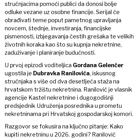
stručnjacima pomoći publici da donosi bolje
odluke vezane uz osobne financije. Serijal će
obrađivati teme poput pametnog upravljanja
novcem, štednje, investiranja, financijske
pismenosti, izbjegavanja čestih grešaka te velikih
životnih koraka kao što su kupnja nekretnine,
zaduživanje i planiranje budućnosti.
U prvoj epizodi voditeljica
Gordana Gelenčer
ugostila je
Dubravka Ranilovića
, iskusnog
stručnjaka s više od dva desetljeća staža na
hrvatskom tržištu nekretnina. Ranilović je vlasnik
agencije Kastel nekretnine i dugogodišnji
predsjednik Udruženja posrednika u prometu
nekretninama pri Hrvatskoj gospodarskoj komori.
Razgovor se fokusira na ključno pitanje: Kako
kupiti nekretninu u 2026. godini? Ranilović