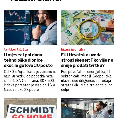
tvrtke i tržišta
biznis i politika
U mjesec i pol dana
EU i Hrvatska uvode
tehnološke dionice
strogi skener: Tko više ne
skočile gotovo 30 posto
smije prodati tvrtku?
Od 30. ožujka, kada je zaronio na
Pod povećalom energetika, IT
najnižu razinu od početka rata
sektor, čak i mediji. Geopolitika
između SAD-a i Irana, S&P 500
ulazi u due diligence, a prodaja
indeks porastao je više od 18, a
strateških udjela trajat će puno
Nasdaq oko 28 posto
dulje