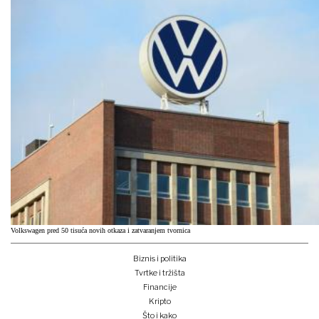
Volkswagen pred 50 tisuća novih otkaza i zatvaranjem tvornica
Biznis i politika
Tvrtke i tržišta
Financije
Kripto
Što i kako