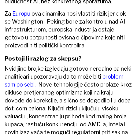
budućnost AI, bez konkretnog sporazuma.
Za
Europu
ova dinamika nosi vlastiti rizik jer dok
se Washington i Peking bore za kontrolu nad AI
infrastrukturom, europska industrija ostaje
gotovo u potpunosti ovisna o čipovima koje niti
proizvodi niti politički kontrolira.
Postoji li razlog za skepsu?
Nvidijine brojke izgledaju gotovo nerealno pa neki
analitičari upozoravaju da to može biti
problem
sam po sebi.
Nove tehnologije često prolaze kroz
cikluse pretjeranog optimizma koji na kraju
dovode do korekcije, a slično se dogodilo i u doba
dot-com balona. Ključni rizici uključuju visoku
valuaciju, koncentraciju prihoda kod malog broja
kupaca, rastuću konkurenciju od AMD-a, Intela i
novih izazivača te mogući regulatorni pritisak na