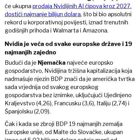
će ukupna
prodaja Nvidijinih AI čipova kroz 2027.
dostići najmanje bilijun dolara
, što bi bio apsolutni
rekord u korporativnoj povijesti, iznad trenutnih
godišnjih prihoda i Walmarta i Amazona.
Nvidia je veća od svake europske države i 19
najmanjih zajedno
Budući da je
Njemačka
najveće europsko
gospodarstvo, Nvidijina tržišna kapitalizacija koja
nadmašuje njezin BDP znači da je američka tvrtka
sada vrjednija od svakog europskog
gospodarstva bez iznimke, uključujući Ujedinjeno
Kraljevstvo (4,26), Francusku (3,6), Italiju (2,74) i
Španjolsku (2,09).
Čak i kada se zbroji BDP 19 najmanjih zemalja
Europske unije, od Malte do Slovačke, ukupan