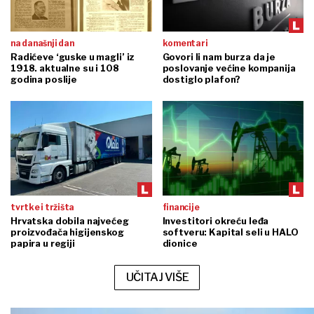
na današnji dan
komentari
Radićeve ‘guske u magli’ iz
Govori li nam burza da je
1918. aktualne su i 108
poslovanje većine kompanija
godina poslije
dostiglo plafon?
tvrtke i tržišta
financije
Hrvatska dobila najvećeg
Investitori okreću leđa
proizvođača higijenskog
softveru: Kapital seli u HALO
papira u regiji
dionice
UČITAJ VIŠE