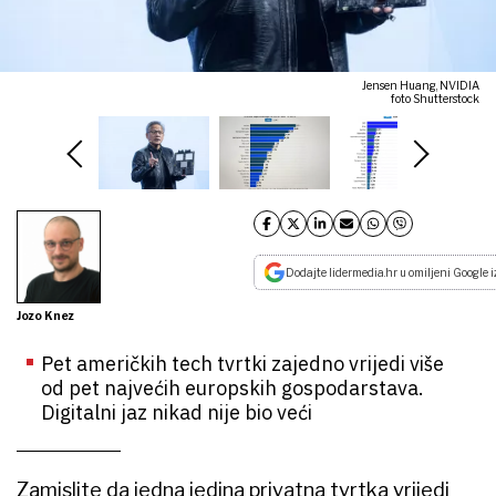
Jensen Huang, NVIDIA
foto Shutterstock
Dodajte lidermedia.hr u omiljeni Google i
Jozo Knez
Pet američkih tech tvrtki zajedno vrijedi više
od pet najvećih europskih gospodarstava.
Digitalni jaz nikad nije bio veći
Zamislite da jedna jedina privatna tvrtka vrijedi