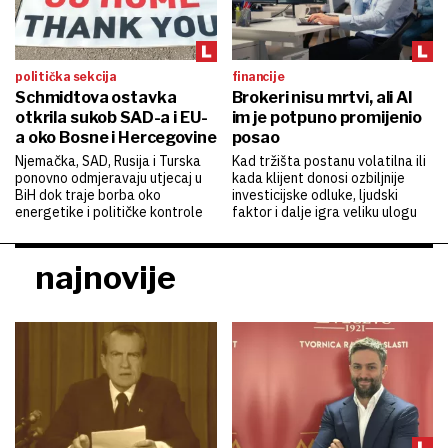
politička sekcija
financije
Schmidtova ostavka
Brokeri nisu mrtvi, ali AI
otkrila sukob SAD-a i EU-
im je potpuno promijenio
a oko Bosne i Hercegovine
posao
Njemačka, SAD, Rusija i Turska
Kad tržišta postanu volatilna ili
ponovno odmjeravaju utjecaj u
kada klijent donosi ozbiljnije
BiH dok traje borba oko
investicijske odluke, ljudski
energetike i političke kontrole
faktor i dalje igra veliku ulogu
najnovije