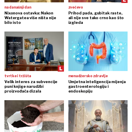
na današnji dan
zvečevo
Nixonova ostavka: Nakon
Prihod pada, gubitak raste,
Watergatea više ništa nije
ali nije sve tako crno kao što
bilo isto
izgleda
tvrtke i tržišta
menadžersko zdravlje
Velik interes za subvencije
Umjetna inteligencija mijenja
puni knjige narudžbi
gastroenterologiju i
proizvođača dizala
endoskopiju