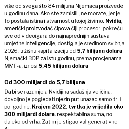
više od svega što 84 milijuna Nijemaca proizvede
u godinu dana. Ako ste zamislili, ne morate, jer je
to postala istina i stvarnost u kojoj živimo.
Nvidia
,
američki proizvođač čipova čiji procesori pokreću
sve od videoigara do najnaprednijih sustava
umjetne inteligencije, dostigla je sredinom svibnja
2026. tržišnu kapitalizaciju od
5,7
bilijuna dolara
.
Njemački BDP za istu godinu, prema procjenama
MMF-a, iznosi
5,45 bilijuna dolara
.
Od 300 milijardi do 5,7 bilijuna
Da bi se razumjela Nvidijina sadašnja veličina,
dovoljno je pogledati njezin put unazad samo tri i
pol godine.
Krajem 2022. tvrtka je vrijedila oko
300 milijardi dolara
, respektabilna suma, no
daleko od vrha. Zatim je stigao val generativne