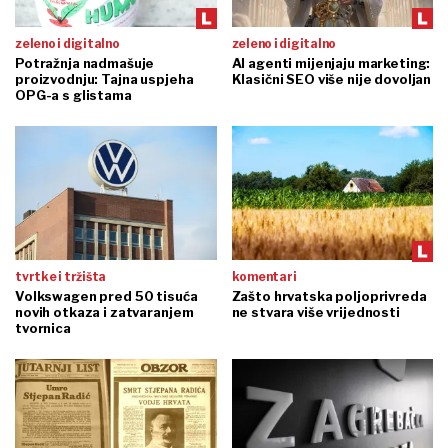
zeleno i digitalno
zeleno i digitalno
Potražnja nadmašuje
AI agenti mijenjaju marketing:
proizvodnju: Tajna uspjeha
Klasični SEO više nije dovoljan
OPG-a s glistama
tvrtke i tržišta
komentari
Volkswagen pred 50 tisuća
Zašto hrvatska poljoprivreda
novih otkaza i zatvaranjem
ne stvara više vrijednosti
tvornica