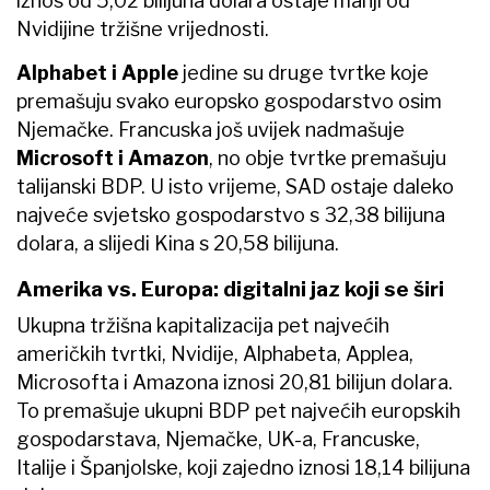
iznos od 5,02 bilijuna dolara ostaje manji od
Nvidijine tržišne vrijednosti.
Alphabet i Apple
jedine su druge tvrtke koje
premašuju svako europsko gospodarstvo osim
Njemačke. Francuska još uvijek nadmašuje
Microsoft i Amazon
, no obje tvrtke premašuju
talijanski BDP. U isto vrijeme, SAD ostaje daleko
najveće svjetsko gospodarstvo s 32,38 bilijuna
dolara, a slijedi Kina s 20,58 bilijuna.
Amerika vs. Europa: digitalni jaz koji se širi
Ukupna tržišna kapitalizacija pet najvećih
američkih tvrtki, Nvidije, Alphabeta, Applea,
Microsofta i Amazona iznosi 20,81 bilijun dolara.
To premašuje ukupni BDP pet najvećih europskih
gospodarstava, Njemačke, UK-a, Francuske,
Italije i Španjolske, koji zajedno iznosi 18,14 bilijuna