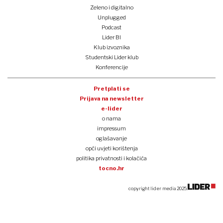
Zeleno i digitalno
Unplugged
Podcast
Lider BI
Klub izvoznika
Studentski Lider klub
Konferencije
Pretplati se
Prijava na newsletter
e-lider
o nama
impressum
oglašavanje
opći uvjeti korištenja
politika privatnosti i kolačića
tocno.hr
copyright lider media 2025.