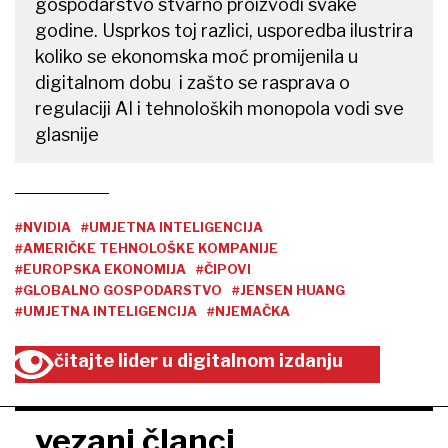
gospodarstvo stvarno proizvodi svake
godine. Usprkos toj razlici, usporedba ilustrira
koliko se ekonomska moć promijenila u
digitalnom dobu i zašto se rasprava o
regulaciji AI i tehnoloških monopola vodi sve
glasnije
#NVIDIA
#UMJETNA INTELIGENCIJA
#AMERIČKE TEHNOLOŠKE KOMPANIJE
#EUROPSKA EKONOMIJA
#ČIPOVI
#GLOBALNO GOSPODARSTVO
#JENSEN HUANG
#UMJETNA INTELIGENCIJA
#NJEMAČKA
čitajte lider u digitalnom izdanju
vezani članci