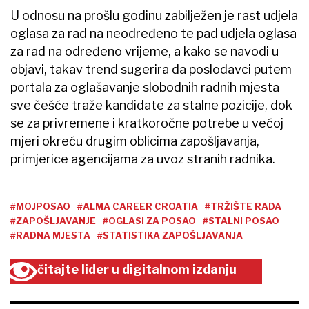
U odnosu na prošlu godinu zabilježen je rast udjela
oglasa za rad na neodređeno te pad udjela oglasa
za rad na određeno vrijeme, a kako se navodi u
objavi, takav trend sugerira da poslodavci putem
portala za oglašavanje slobodnih radnih mjesta
sve češće traže kandidate za stalne pozicije, dok
se za privremene i kratkoročne potrebe u većoj
mjeri okreću drugim oblicima zapošljavanja,
primjerice agencijama za uvoz stranih radnika.
#MOJPOSAO
#ALMA CAREER CROATIA
#TRŽIŠTE RADA
#ZAPOŠLJAVANJE
#OGLASI ZA POSAO
#STALNI POSAO
#RADNA MJESTA
#STATISTIKA ZAPOŠLJAVANJA
čitajte lider u digitalnom izdanju