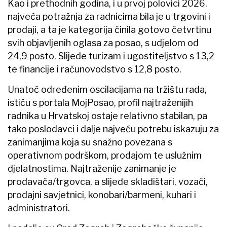
Kao i prethodnih godina, i u prvoj polovici 2026.
najveća potražnja za radnicima bila je u trgovini i
prodaji, a ta je kategorija činila gotovo četvrtinu
svih objavljenih oglasa za posao, s udjelom od
24,9 posto. Slijede turizam i ugostiteljstvo s 13,2
te financije i računovodstvo s 12,8 posto.
Unatoč određenim oscilacijama na tržištu rada,
ističu s portala MojPosao, profil najtraženijih
radnika u Hrvatskoj ostaje relativno stabilan, pa
tako poslodavci i dalje najveću potrebu iskazuju za
zanimanjima koja su snažno povezana s
operativnom podrškom, prodajom te uslužnim
djelatnostima. Najtraženije zanimanje je
prodavača/trgovca, a slijede skladištari, vozači,
prodajni savjetnici, konobari/barmeni, kuhari i
administratori.