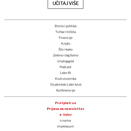
UČITAJ VIŠE
Biznis i politika
Tvrtke i tržišta
Financije
Kripto
Što i kako
Zeleno i digitalno
Unplugged
Podcast
Lider BI
Klub izvoznika
Studentski Lider klub
Konferencije
Pretplati se
Prijava na newsletter
e-lider
o nama
impressum