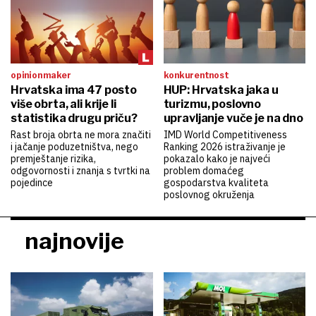
opinion maker
konkurentnost
Hrvatska ima 47 posto
HUP: Hrvatska jaka u
više obrta, ali krije li
turizmu, poslovno
statistika drugu priču?
upravljanje vuče je na dno
Rast broja obrta ne mora značiti
IMD World Competitiveness
i jačanje poduzetništva, nego
Ranking 2026 istraživanje je
premještanje rizika,
pokazalo kako je najveći
odgovornosti i znanja s tvrtki na
problem domaćeg
pojedince
gospodarstva kvaliteta
poslovnog okruženja
najnovije