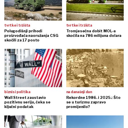
tvrtke i tržišta
tvrtke i tržišta
Polugodišnji prihodi
Tromjesečna dobit MOL-a
proizvođača naoružanja CSG
skočila na 786 milijuna dolara
skočili za 17 posto
biznis i politika
na današnji dan
Wall Street zaustavio
Rekordne 1986. i 2025.: Što
pozitivnu seriju, čeka se
se u turizmu zapravo
ključni podatak
promijenilo?