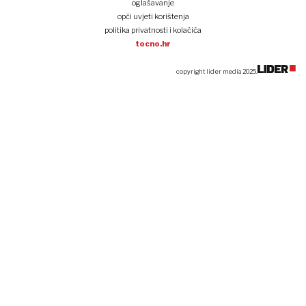
oglašavanje
opći uvjeti korištenja
politika privatnosti i kolačića
tocno.hr
copyright lider media 2025.