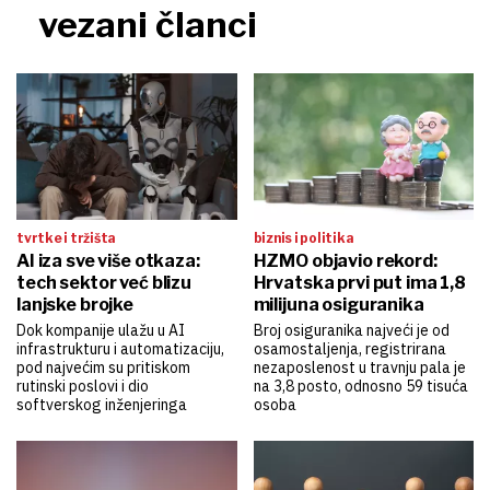
vezani članci
tvrtke i tržišta
biznis i politika
AI iza sve više otkaza:
HZMO objavio rekord:
tech sektor već blizu
Hrvatska prvi put ima 1,8
lanjske brojke
milijuna osiguranika
Dok kompanije ulažu u AI
Broj osiguranika najveći je od
infrastrukturu i automatizaciju,
osamostaljenja, registrirana
pod najvećim su pritiskom
nezaposlenost u travnju pala je
rutinski poslovi i dio
na 3,8 posto, odnosno 59 tisuća
softverskog inženjeringa
osoba