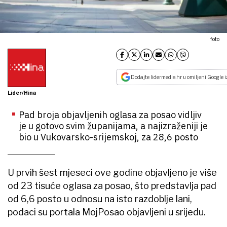
foto
Dodajte lidermedia.hr u omiljeni Google i
Lider/Hina
Pad broja objavljenih oglasa za posao vidljiv
je u gotovo svim županijama, a najizraženiji je
bio u Vukovarsko-srijemskoj, za 28,6 posto
U prvih šest mjeseci ove godine objavljeno je više
od 23 tisuće oglasa za posao, što predstavlja pad
od 6,6 posto u odnosu na isto razdoblje lani,
podaci su portala MojPosao objavljeni u srijedu.