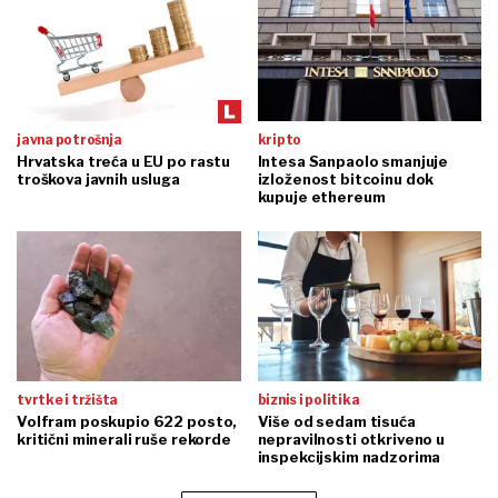
javna potrošnja
kripto
Hrvatska treća u EU po rastu
Intesa Sanpaolo smanjuje
troškova javnih usluga
izloženost bitcoinu dok
kupuje ethereum
tvrtke i tržišta
biznis i politika
Volfram poskupio 622 posto,
Više od sedam tisuća
kritični minerali ruše rekorde
nepravilnosti otkriveno u
inspekcijskim nadzorima