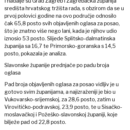
I nadalje su Grad Zagreb i Zagrebačka županija
središta hrvatskog tržišta rada, s obzirom da se u
prvoj polovici godine na ovo područje odnosilo
čak 65,8 posto svih objavljenih oglasa za posao,
što je znatno više nego lani, kada je njihov udio
iznosio 53 posto. Slijede Splitsko-dalmatinska
županija sa 16,7 te Primorsko-goranska s 14,5
posto, pokazala je analiza.
Slavonske županije prednjače po padu broja
oglasa
Pad broja objavljenih oglasa za posao vidljiv je u
gotovo svim županijama, a najizraženiji je bio u
Vukovarsko-srijemskoj, za 28,6 posto, zatim u
Virovitičko-podravskoj, 23,9 posto, te u Sisačko-
moslavačkoj i Požeško-slavonskoj županiji, koje
bilježe pad od 22,8 posto.