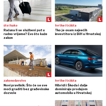
što i kako
tvrtke i tržišta
Računa li se službeni put u
Tko je osam najvećih
radno vrijeme? Evo što kaže
investitora iz BiH u Hrvatskoj
zakon
zakonodavstvo
tvrtke i tržišta
Novi pravilnik: Što će se sve
Hibridi i Škoda i dalje
moći graditi bez građevinske
dominiraju prodajom
dozvole
automobila u Hrvatskoj