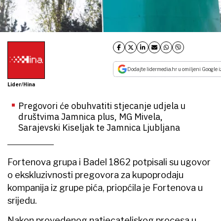
Dodajte lidermedia.hr u omiljeni Google i
Lider/Hina
Pregovori će obuhvatiti stjecanje udjela u
društvima Jamnica plus, MG Mivela,
Sarajevski Kiseljak te Jamnica Ljubljana
Fortenova grupa i Badel 1862 potpisali su ugovor
o ekskluzivnosti pregovora za kupoprodaju
kompanija iz grupe pića, priopćila je Fortenova u
srijedu.
Nakon provedenog natjecateljskog procesa u