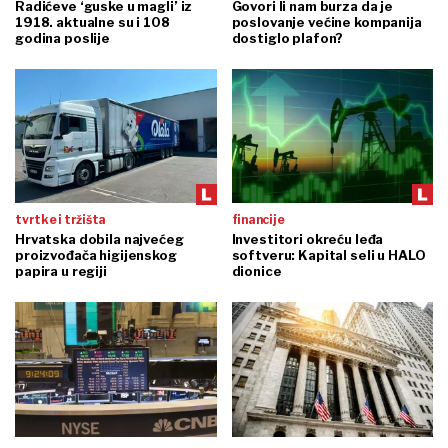
Radićeve ‘guske u magli’ iz
Govori li nam burza da je
1918. aktualne su i 108
poslovanje većine kompanija
godina poslije
dostiglo plafon?
tvrtke i tržišta
financije
Hrvatska dobila najvećeg
Investitori okreću leđa
proizvođača higijenskog
softveru: Kapital seli u HALO
papira u regiji
dionice