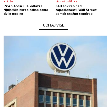
kripto
biznis i politika
Prvi bitcoin ETF odlazi s
SAD šokirao pad
Njujorške burze nakon samo
zaposlenosti, Wall Street
dvije godine
odmah snažno reagirao
UČITAJ VIŠE