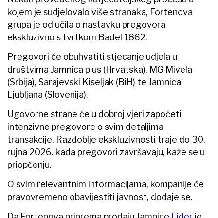
kojem je sudjelovalo više stranaka, Fortenova
grupa je odlučila o nastavku pregovora
ekskluzivno s tvrtkom Badel 1862.
Pregovori će obuhvatiti stjecanje udjela u
društvima Jamnica plus (Hrvatska), MG Mivela
(Srbija), Sarajevski Kiseljak (BiH) te Jamnica
Ljubljana (Slovenija).
Ugovorne strane će u dobroj vjeri započeti
intenzivne pregovore o svim detaljima
transakcije. Razdoblje ekskluzivnosti traje do 30.
rujna 2026. kada pregovori završavaju, kaže se u
priopćenju.
O svim relevantnim informacijama, kompanije će
pravovremeno obavijestiti javnost, dodaje se.
Da Fortenova priprema prodaju Jamnice
Lider
je