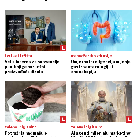
tvrtke i tržišta
menadžersko zdravlje
Velik interes za subvencije
Umjetna inteligencija mijenja
puni knjige narudžbi
gastroenterologiju i
proizvođača dizala
endoskopiju
zeleno i digitalno
zeleno i digitalno
Potražnja nadmašuje
AI agenti mijenjaju marketing: