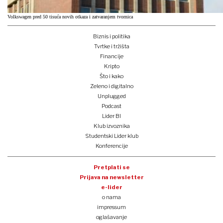
Volkswagen pred 50 tisuća novih otkaza i zatvaranjem tvornica
Biznis i politika
Tvrtke i tržišta
Financije
Kripto
Što i kako
Zeleno i digitalno
Unplugged
Podcast
Lider BI
Klub izvoznika
Studentski Lider klub
Konferencije
Pretplati se
Prijava na newsletter
e-lider
o nama
impressum
oglašavanje