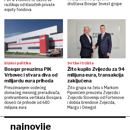
društava Bosqar Invest grupe
razlikuju od klasičnih private
equity fondova
biznis i politika
tvrtke i tržišta
Bosqar preuzima PIK
Žito kupilo Zvijezdu za 94
Vrbovec i stvara diva od
milijuna eura, transakcija
milijardu eura prihoda
zaključena
Preuzimanjem vodećeg
Žito grupa na čelu s Markom
domaćeg mesnog prerađivača,
Pipunićem preuzela Zvijezdu i
prehrambena vertikala Bosqara
Zvijezdu Sloveniju od Fortenove
doseći će prihode od 640
i dobila brendove Zvijezda,
milijuna eura
Margo i Omegol
najnovije