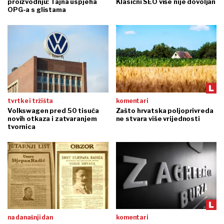
proizvodnju: Tajna uspjeha
Klasični SEO više nije dovoljan
OPG-a s glistama
tvrtke i tržišta
komentari
Volkswagen pred 50 tisuća
Zašto hrvatska poljoprivreda
novih otkaza i zatvaranjem
ne stvara više vrijednosti
tvornica
na današnji dan
komentari