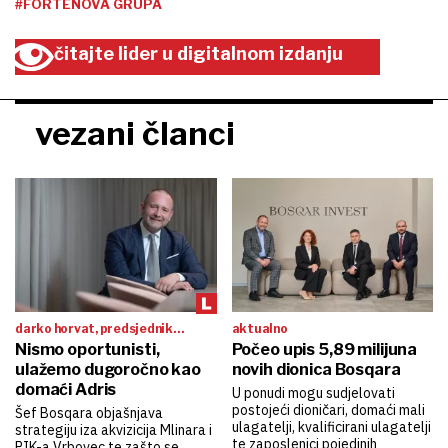
#FORTENOVA GRUPA
čitajte lider u digitalnom izdanju
vezani članci
darko horvat, predsjednik
aktualno
uprave bosqara:
Nismo oportunisti,
Počeo upis 5,89 milijuna
ulažemo dugoročno kao
novih dionica Bosqara
domaći Adris
U ponudi mogu sudjelovati
postojeći dioničari, domaći mali
Šef Bosqara objašnjava
ulagatelji, kvalificirani ulagatelji
strategiju iza akvizicija Mlinara i
te zaposlenici pojedinih
PIK-a Vrbovec te zašto se