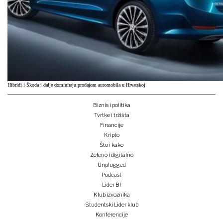
Hibridi i Škoda i dalje dominiraju prodajom automobila u Hrvatskoj
Biznis i politika
Tvrtke i tržišta
Financije
Kripto
Što i kako
Zeleno i digitalno
Unplugged
Podcast
Lider BI
Klub izvoznika
Studentski Lider klub
Konferencije