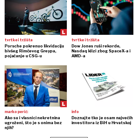
tvrtke i tržišta
tvrtke i tržišta
Porsche pokrenuo likvidaciju
Dow Jones ruši rekorde,
bivšeg Rimčevog Greypa,
Nasdaq klizi zbog SpaceX-a i
pojačanje u CSG-u
AMD-a
marko perić:
info
Ako su i vlasnici nekretnina
Doznajte tko je osam najvećih
ugroženi, što je s onima bez
investitora iz BiH u Hrvatskoj
njih?