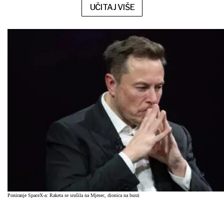
UČITAJ VIŠE
Poniranje SpaceX-a: Raketa se srušila na Mjesec, dionica na burzi