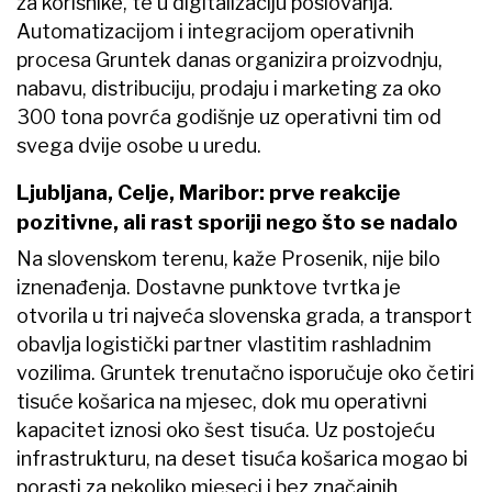
za korisnike, te u digitalizaciju poslovanja.
Automatizacijom i integracijom operativnih
procesa Gruntek danas organizira proizvodnju,
nabavu, distribuciju, prodaju i marketing za oko
300 tona povrća godišnje uz operativni tim od
svega dvije osobe u uredu.
Ljubljana, Celje, Maribor: prve reakcije
pozitivne, ali rast sporiji nego što se nadalo
Na slovenskom terenu, kaže Prosenik, nije bilo
iznenađenja. Dostavne punktove tvrtka je
otvorila u tri najveća slovenska grada, a transport
obavlja logistički partner vlastitim rashladnim
vozilima. Gruntek trenutačno isporučuje oko četiri
tisuće košarica na mjesec, dok mu operativni
kapacitet iznosi oko šest tisuća. Uz postojeću
infrastrukturu, na deset tisuća košarica mogao bi
porasti za nekoliko mjeseci i bez značajnih