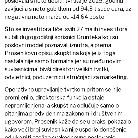
poslovala s neto dobiti, tvrtka je 2025. godinu
zaključila s neto gubitkom od 94,3 tisuće eura, uz
negativnu neto maržu od -14,64 posto.
Što se investitora tiče, svih 27 malih investitora
su bili dugogodišnji korisnici Grunteka koji su
poslovni model poznavali iznutra, a prema
Prosenikovu opisu, skupština koja je iz toga
nastala nije samo formalna jer su među novim
suvlasnicima bivši direktori velikih tvrtki,
odvjetnici, poduzetnici i stručnjaci za marketing.
Operativno upravljanje tvrtkom pritom se nije
promijenilo, direktorska funkcija ostaje
nepromijenjena, a skupština odlučuje samo o
pitanjima predviđenima zakonom i društvenim
ugovorom. Prosenik kaže da se u praksi pokazalo
kako veći broj suvlasnika nije usporio donošenje
odluka niti otežao svakodnevno poslovanje.