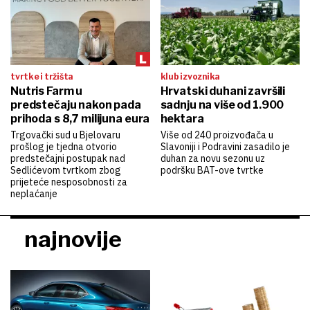
tvrtke i tržišta
klub izvoznika
Nutris Farm u
Hrvatski duhani završili
predstečaju nakon pada
sadnju na više od 1.900
prihoda s 8,7 milijuna eura
hektara
Trgovački sud u Bjelovaru
Više od 240 proizvođača u
prošlog je tjedna otvorio
Slavoniji i Podravini zasadilo je
predstečajni postupak nad
duhan za novu sezonu uz
Sedlićevom tvrtkom zbog
podršku BAT-ove tvrtke
prijeteće nesposobnosti za
neplaćanje
najnovije