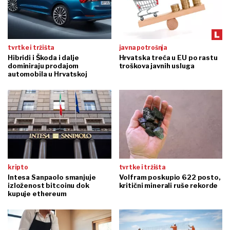
tvrtke i tržišta
javna potrošnja
Hibridi i Škoda i dalje
Hrvatska treća u EU po rastu
dominiraju prodajom
troškova javnih usluga
automobila u Hrvatskoj
kripto
tvrtke i tržišta
Intesa Sanpaolo smanjuje
Volfram poskupio 622 posto,
izloženost bitcoinu dok
kritični minerali ruše rekorde
kupuje ethereum