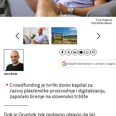
Tino Prosenik
foto Ratko Mavar
Dodajte lidermedia.hr u omiljeni Google i
Jozo Knez
Crowdfunding je tvrtki donio kapital za
razvoj plasteničke proizvodnje i digitalizaciju,
započelo širenje na slovensko tržište
Dok je Gruntek tek nedavno objavio da širi