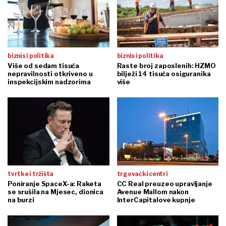
biznis i politika
biznis i politika
Više od sedam tisuća
Raste broj zaposlenih: HZMO
nepravilnosti otkriveno u
bilježi 14 tisuća osiguranika
inspekcijskim nadzorima
više
tvrtke i tržišta
trgovački centri
Poniranje SpaceX-a: Raketa
CC Real preuzeo upravljanje
se srušila na Mjesec, dionica
Avenue Mallom nakon
na burzi
InterCapitalove kupnje