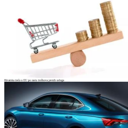
Hrvatska treća u EU po rastu troškova javnih usluga