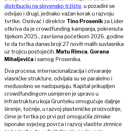
distribuciju na slovensko tržište
, u pozadini se
odvijao i drugi, jednako važan korak u razvoju
tvrtke. Osnivač i direktor
Tino Prosenik
za Lider
otkriva da je crowdfunding kampanja, pokrenuta
tijekom 2025., završena početkom 2026. godine
te da tvrtka danas broji 27 novih malih suvlasnika
uz trojicu postojećih,
Matu Rimca
,
Gorana
Mihaljevića
i samog Prosenika.
Dva procesa, internacionalizacija i otvaranje
vlasničke strukture, odvijala su se paralelno i
međusobno se nadopunjuju. Kapital prikupljen
crowdfundingom usmjeren je upravo u
infrastrukturu koja Grunteku omogućuje daljnje
širenje, točnije, u razvoj plasteničke proizvodnje,
čime je tvrtka po prvi put omogućila zimske
isporuke svježeg povrća i razvoj vlastite zimnice