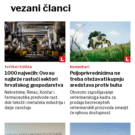
vezani članci
tvrtke i tržišta
komentari
1000 najvećih: Ovo su
Poljoprivrednicima ne
najbrže rastući sektori
treba otežavati kupnju
hrvatskog gospodarstva
sredstava protiv buha
Nekretnine, Rimac, Končar i
Obvezno zapošljavanje
farmaceutika predvode rast,
veterinarskoga kadra za
dok tekstil i metalska industrija i
prodaju bezreceptnih
dalje zaostaju
veterinarskih proizvoda smanjit
će njihovu dostupnost