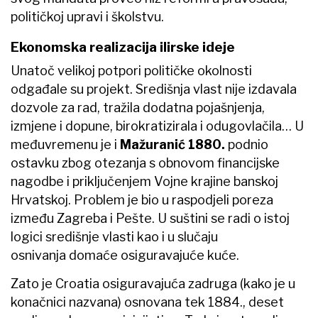
političkoj upravi i školstvu.
Ekonomska realizacija ilirske ideje
Unatoč velikoj potpori političke okolnosti
odgađale su projekt. Središnja vlast nije izdavala
dozvole za rad, tražila dodatna pojašnjenja,
izmjene i dopune, birokratizirala i odugovlačila… U
međuvremenu je i
Mažuranić 1880.
podnio
ostavku zbog otezanja s obnovom financijske
nagodbe i priključenjem Vojne krajine banskoj
Hrvatskoj. Problem je bio u raspodjeli poreza
između Zagreba i Pešte. U suštini se radi o istoj
logici središnje vlasti kao i u slučaju
osnivanja domaće osiguravajuće kuće.
Zato je Croatia osiguravajuća zadruga (kako je u
konačnici nazvana) osnovana tek 1884., deset