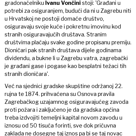
gradonačelniku
Ivanu Vončini
stoji: 'Građani u
potrebi za osiguranjem, budući da ni u Zagrebu niti
u Hrvatskoj ne postoji domaće društvo,
osiguravaju svoje kuće i pokretnu imovinu kod
stranih osiguravajućih društava. Stranim
društvima plaćaju svake godine propisanu premiju.
Dioničari pak stranih društava dijele godinama
dividendu, a bukne li u Zagrebu vatra, zagrebački
je građani gase i pogase kao besplatni težaci tih
stranih dioničara'.
Već na sjednici gradske skupštine održanoj 22.
rujna te 1874. prihvaćena su Osnova pravila
Zagrebačkog uzajamnog osiguravajućeg zavoda
proti požara i zaključeno je da gradska općina
treba izdvojiti temeljni kapital novom zavodu u
iznosu od 50 tisuća forinti, sve dok pričuvna
zaklada ne dosegne taj iznos pa bi se taj novac