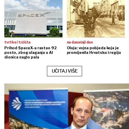
tvrtke i tržišta
na današnji dan
Prihod SpaceX-a rastao 92
Oluja: vojna pobjeda koja je
posto, zbog ulaganja u AI
promijenila Hrvatsku i regiju
dionica naglo pala
UČITAJ VIŠE