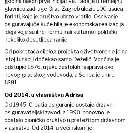
godina nakon prve inicijative. Tada je u temeljnu
glavnicu zadruge Grad Zagreb uložio 100 tisuća
forinti, koje je društvo ubrzo vratilo. Osnivanje
osiguravajuće kuće bila je ekonomska realizacija
ideja koje su ilirci formulirali kulturno i politički
nekoliko desetljeća ranije.
Od pokretača cijelog projekta oživotvorenje je na
istoj funkciji dočekao samo Deželić. Vončina je
odstupio 1876. u jeku žestokih rasprava oko
novog gradskog vodovoda, a Šenoa je umro
1881.
Od 2014. u vlasništvu Adrisa
Od 1945. Croatia osiguranje postaje državni
osiguravateljski zavod, a 1990. ponovno je
postalo dioničko društvo u pretežitom državnom
vlasništvu. Od 2014. u većinskom je