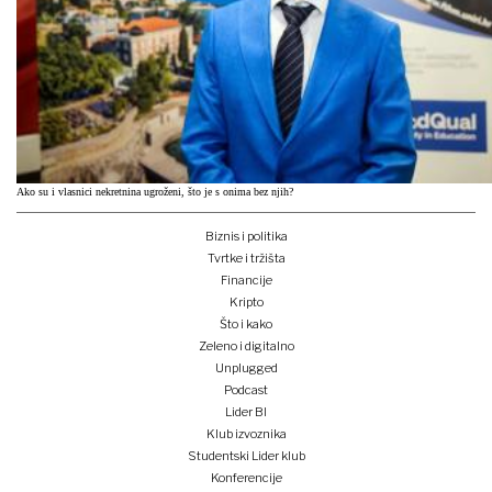
Ako su i vlasnici nekretnina ugroženi, što je s onima bez njih?
Biznis i politika
Tvrtke i tržišta
Financije
Kripto
Što i kako
Zeleno i digitalno
Unplugged
Podcast
Lider BI
Klub izvoznika
Studentski Lider klub
Konferencije