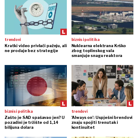
trendovi
biznis i politika
Kratki video privlači pažnju, ali
Nuklearna elektrana Krško
ne prodaje bez strategije
zbog toplinskog vala
smanjuje snagu reaktora
biznis i politika
trendovi
Zašto je SAD spašavao jen? U
'Always on': Uspješni brendovi
pozadini je tržište od 1,14
znaju spojiti trenutak i
bilijuna dolara
kontinuitet