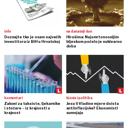
info
na današnji dan
Doznajte tko je osam najvećih
Hirošima: Najsmrtonosnijim
investitora iz BiH u Hrvatskoj
bljeskom počelo je nuklearno
doba
komentari
biznis i politika
Zakoni za taksiste, ljekarnike
Jesu li Vladine mjere doista
i stočare – iz krajnosti u
antiinflacijske? Ekonomisti
krajnost
sumnjaju