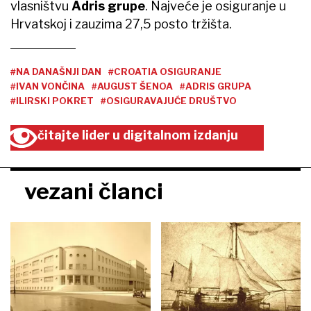
vlasništvu
Adris grupe
. Najveće je osiguranje u
Hrvatskoj i zauzima 27,5 posto tržišta.
#NA DANAŠNJI DAN
#CROATIA OSIGURANJE
#IVAN VONČINA
#AUGUST ŠENOA
#ADRIS GRUPA
#ILIRSKI POKRET
#OSIGURAVAJUĆE DRUŠTVO
čitajte lider u digitalnom izdanju
vezani članci