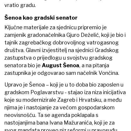
vratio gradu.
Šenoa kao gradski senator
Ključne materijale za sjednicu pripremio je
zamjenik gradonačelnika Gjuro Deželić, koji je bio i
tajnik zagrebačkog dobrovoljnog vatrogasnog
društva. Glavni izvjestitelj na sjednici Gradskog
zastupstva o prijedlogu u svojstvu gradskog
senatora bio je
August Šenoa
, a na pitanja
zastupnika je odgovarao sam načelnik Vončina.
Upravo je Šenoa – koji je u to doba bio zaposlen u
gradskom Poglavarstvu - stajao iza niza inicijativa
koje su modernizirale Zagreb i Hrvatsku, a među
njima je i nastojanje za većom gospodarskom
neovisnošću. Ta se agenda poklapala s
nastojanjima bana Ivana Mažuranića, koji je za
svog mandata proveo niz reformi u pravosuđu,