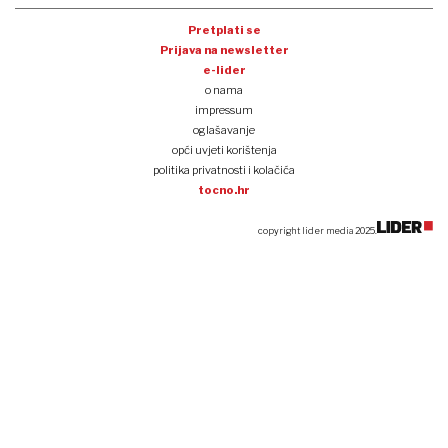
Pretplati se
Prijava na newsletter
e-lider
o nama
impressum
oglašavanje
opći uvjeti korištenja
politika privatnosti i kolačića
tocno.hr
copyright lider media 2025.