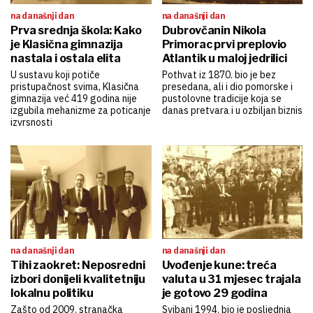
na današnji dan
na današnji dan
Prva srednja škola: Kako
Dubrovčanin Nikola
je Klasična gimnazija
Primorac prvi preplovio
nastala i ostala elita
Atlantik u maloj jedrilici
U sustavu koji potiče
Pothvat iz 1870. bio je bez
pristupačnost svima, Klasična
presedana, ali i dio pomorske i
gimnazija već 419 godina nije
pustolovne tradicije koja se
izgubila mehanizme za poticanje
danas pretvara i u ozbiljan biznis
izvrsnosti
na današnji dan
na današnji dan
Tihi zaokret: Neposredni
Uvođenje kune: treća
izbori donijeli kvalitetniju
valuta u 31 mjesec trajala
lokalnu politiku
je gotovo 29 godina
Zašto od 2009. stranačka
Svibanj 1994. bio je posljednja