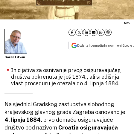
foto
Dodajte lidermedia.hr u omiljeni Google i
Goran Litvan
Inicijativa za osnivanje prvog osiguravajućeg
društva pokrenuta je još 1874., ali središnja
vlast proceduru je otezala do 4. lipnja 1884.
Na sjednici Gradskog zastupstva slobodnog i
kraljevskog glavnog grada Zagreba osnovano je
4. lipnja 1884.
prvo domaće osiguravajuće
društvo pod nazivom
Croatia osiguravajuća