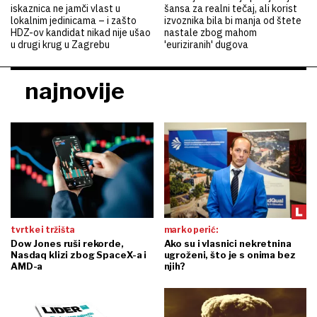
iskaznica ne jamči vlast u
šansa za realni tečaj, ali korist
lokalnim jedinicama – i zašto
izvoznika bila bi manja od štete
HDZ-ov kandidat nikad nije ušao
nastale zbog mahom
u drugi krug u Zagrebu
'euriziranih' dugova
najnovije
tvrtke i tržišta
marko perić:
Dow Jones ruši rekorde,
Ako su i vlasnici nekretnina
Nasdaq klizi zbog SpaceX-a i
ugroženi, što je s onima bez
AMD-a
njih?