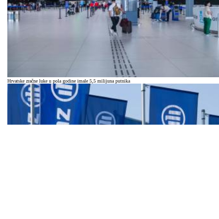
Hrvatske zračne luke u pola godine imale 5,5 milijuna putnika