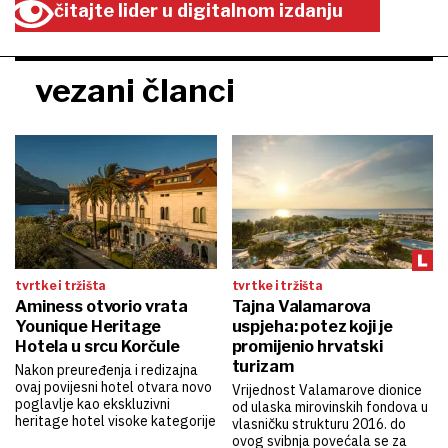
čitajte lider u digitalnom izdanju
vezani članci
tvrtke i tržišta
tvrtke i tržišta
Aminess otvorio vrata
Tajna Valamarova
Younique Heritage
uspjeha: potez koji je
Hotela u srcu Korčule
promijenio hrvatski
turizam
Nakon preuređenja i redizajna
ovaj povijesni hotel otvara novo
Vrijednost Valamarove dionice
poglavlje kao ekskluzivni
od ulaska mirovinskih fondova u
heritage hotel visoke kategorije
vlasničku strukturu 2016. do
ovog svibnja povećala se za