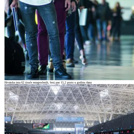
Hrvatska ima 62 tisuće nezaposlenih, broj pao 15,2 posto u godinu dana