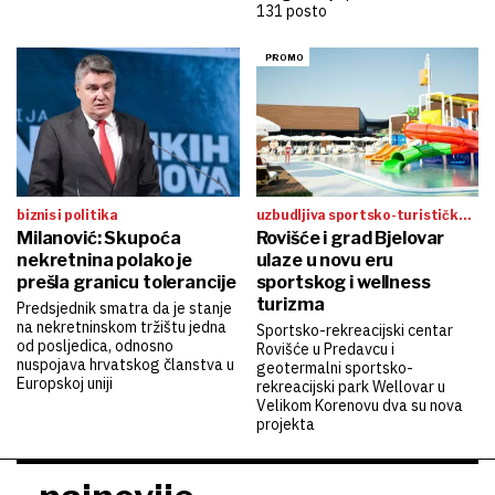
131 posto
biznis i politika
uzbudljiva sportsko-turistička
Milanović: Skupoća
priča
Rovišće i grad Bjelovar
nekretnina polako je
ulaze u novu eru
prešla granicu tolerancije
sportskog i wellness
turizma
Predsjednik smatra da je stanje
na nekretninskom tržištu jedna
Sportsko-rekreacijski centar
od posljedica, odnosno
Rovišće u Predavcu i
nuspojava hrvatskog članstva u
geotermalni sportsko-
Europskoj uniji
rekreacijski park Wellovar u
Velikom Korenovu dva su nova
projekta