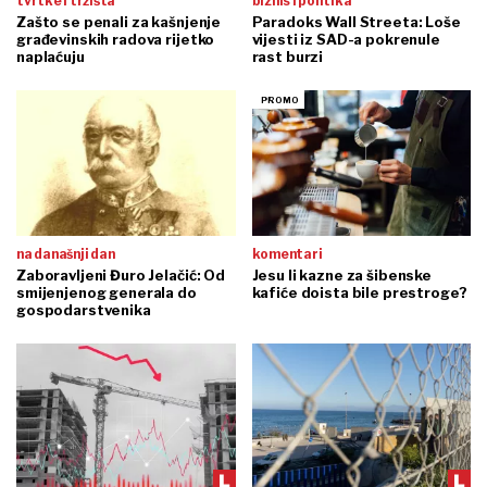
tvrtke i tržišta
biznis i politika
Zašto se penali za kašnjenje
Paradoks Wall Streeta: Loše
građevinskih radova rijetko
vijesti iz SAD-a pokrenule
naplaćuju
rast burzi
na današnji dan
komentari
Zaboravljeni Đuro Jelačić: Od
Jesu li kazne za šibenske
smijenjenog generala do
kafiće doista bile prestroge?
gospodarstvenika