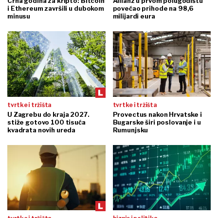
Crna godina za kripto: Bitcoin
Allianz u prvom polugodištu
i Ethereum završili u dubokom
povećao prihode na 98,6
minusu
milijardi eura
tvrtke i tržišta
tvrtke i tržišta
U Zagrebu do kraja 2027.
Provectus nakon Hrvatske i
stiže gotovo 100 tisuća
Bugarske širi poslovanje i u
kvadrata novih ureda
Rumunjsku