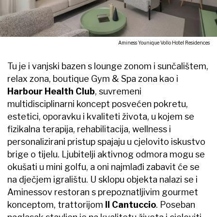
Aminess Younique Vollo Hotel Residences
Tu je i vanjski bazen s lounge zonom i sunčalištem,
relax zona, boutique Gym & Spa zona kao i
Harbour Health Club
, suvremeni
multidisciplinarni koncept posvećen pokretu,
estetici, oporavku i kvaliteti života, u kojem se
fizikalna terapija, rehabilitacija, wellness i
personalizirani pristup spajaju u cjelovito iskustvo
brige o tijelu. Ljubitelji aktivnog odmora mogu se
okušati u mini golfu, a oni najmlađi zabavit će se
na dječjem igralištu. U sklopu objekta nalazi se i
Aminessov restoran s prepoznatljivim gourmet
konceptom, trattorijom
Il Cantuccio
. Poseban