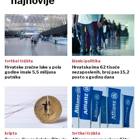
najnovije
tvrtke i tržišta
biznis i politika
Hrvatske zračne luke u pola
Hrvatska ima 62 tisuće
godine imale 5,5 milijuna
nezaposlenih, broj pao 15,2
putnika
posto u godinu dana
kripto
tvrtke i tržišta