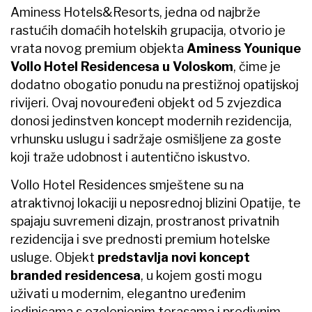
Aminess Hotels&Resorts, jedna od najbrže
rastućih domaćih hotelskih grupacija, otvorio je
vrata novog premium objekta
Aminess Younique
Vollo Hotel Residencesa u Voloskom
, čime je
dodatno obogatio ponudu na prestižnoj opatijskoj
rivijeri. Ovaj novouređeni objekt od 5 zvjezdica
donosi jedinstven koncept modernih rezidencija,
vrhunsku uslugu i sadržaje osmišljene za goste
koji traže udobnost i autentično iskustvo.
Vollo Hotel Residences smještene su na
atraktivnoj lokaciji u neposrednoj blizini Opatije, te
spajaju suvremeni dizajn, prostranost privatnih
rezidencija i sve prednosti premium hotelske
usluge. Objekt
predstavlja novi koncept
branded residencesa
, u kojem gosti mogu
uživati u modernim, elegantno uređenim
jedinicama s ozelenjenim terasama i predivnim