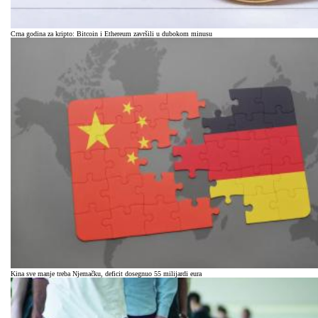
Crna godina za kripto: Bitcoin i Ethereum završili u dubokom minusu
Kina sve manje treba Njemačku, deficit dosegnuo 55 milijardi eura