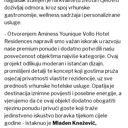
naglasak stavljen je na kvalitetu života i cjeloviti
doživljaj odmora, kroz spoj vrhunske
gastronomije, wellness sadržaja i personalizirane
usluge.
- Otvorenjem Aminess Younique Vollo Hotel
Residences napravili smo važan iskorak u razvoju
naše premium ponude i dodatno potvrdili našu
posvećenost objektima najviše kategorije. Ovaj
projekt odlikuju moderan i istančan dizajn,
promišljeni detalji te koncept koji gostima pruža
osjećaj privatnosti vlastite rezidencije, uz sve
prednosti vrhunske hotelske usluge. Opatija je
destinacija iznimne povijesti i posebne energije, a
vjerujemo da će ovaj objekt dodatno obogatiti
njezinu ponudu i privući goste koji traže
jedinstveno iskustvo boravka tijekom cijele
godine
-
istaknuo je
Mladen Knežević,