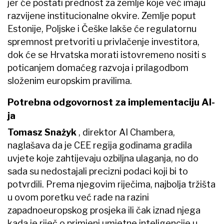
jer će postati prednost za zemlje koje već imaju
razvijene institucionalne okvire. Zemlje poput
Estonije, Poljske i Češke lakše će regulatornu
spremnost pretvoriti u privlačenje investitora,
dok će se Hrvatska morati istovremeno nositi s
poticanjem domaćeg razvoja i prilagodbom
složenim europskim pravilima.
Potrebna odgovornost za implementaciju AI-
ja
Tomasz Snażyk
, direktor AI Chambera,
naglašava da je CEE regija godinama gradila
uvjete koje zahtijevaju ozbiljna ulaganja, no do
sada su nedostajali precizni podaci koji bi to
potvrdili. Prema njegovim riječima, najbolja tržišta
u ovom poretku već rade na razini
zapadnoeuropskog prosjeka ili čak iznad njega
kada je riječ o primjeni umjetne inteligencije u