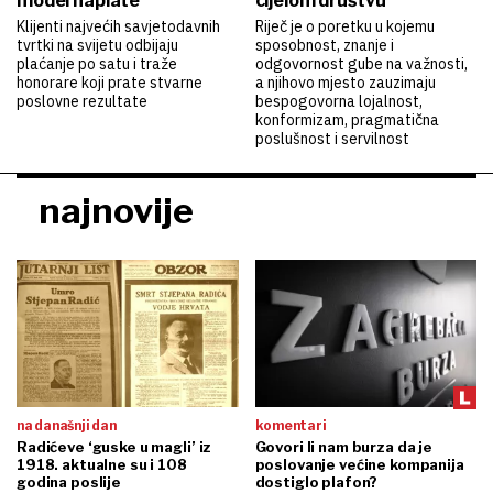
model naplate
cijelom društvu
Klijenti najvećih savjetodavnih
Riječ je o poretku u kojemu
tvrtki na svijetu odbijaju
sposobnost, znanje i
plaćanje po satu i traže
odgovornost gube na važnosti,
honorare koji prate stvarne
a njihovo mjesto zauzimaju
poslovne rezultate
bespogovorna lojalnost,
konformizam, pragmatična
poslušnost i servilnost
najnovije
na današnji dan
komentari
Radićeve ‘guske u magli’ iz
Govori li nam burza da je
1918. aktualne su i 108
poslovanje većine kompanija
godina poslije
dostiglo plafon?