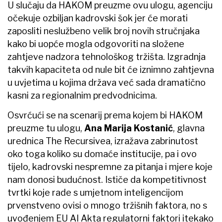
U slučaju da HAKOM preuzme ovu ulogu, agenciju
očekuje ozbiljan kadrovski šok jer će morati
zaposliti neslužbeno velik broj novih stručnjaka
kako bi uopće mogla odgovoriti na složene
zahtjeve nadzora tehnološkog tržišta. Izgradnja
takvih kapaciteta od nule bit će iznimno zahtjevna
u uvjetima u kojima država već sada dramatično
kasni za regionalnim predvodnicima.
Osvrćući se na scenarij prema kojem bi HAKOM
preuzme tu ulogu,
Ana Marija Kostanić
, glavna
urednica The Recursivea, izražava zabrinutost
oko toga koliko su domaće institucije, pa i ovo
tijelo, kadrovski nespremne za pitanja i mjere koje
nam donosi budućnost. Ističe da kompetitivnost
tvrtki koje rade s umjetnom inteligencijom
prvenstveno ovisi o mnogo tržišnih faktora, no s
uvođenjem EU AI Akta regulatorni faktori itekako