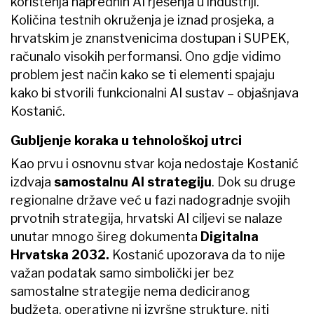
korištenja naprednih AI rješenja u industriji.
Količina testnih okruženja je iznad prosjeka, a
hrvatskim je znanstvenicima dostupan i SUPEK,
računalo visokih performansi. Ono gdje vidimo
problem jest način kako se ti elementi spajaju
kako bi stvorili funkcionalni AI sustav – objašnjava
Kostanić.
Gubljenje koraka u tehnološkoj utrci
Kao prvu i osnovnu stvar koja nedostaje Kostanić
izdvaja
samostalnu AI strategiju
. Dok su druge
regionalne države već u fazi nadogradnje svojih
prvotnih strategija, hrvatski AI ciljevi se nalaze
unutar mnogo šireg dokumenta
Digitalna
Hrvatska 2032.
Kostanić upozorava da to nije
važan podatak samo simbolički jer bez
samostalne strategije nema dediciranog
budžeta, operativne ni izvršne strukture, niti