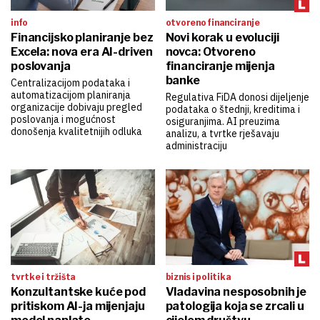
info
otvoreno financiranje
Financijsko planiranje bez
Novi korak u evoluciji
Excela: nova era AI-driven
novca: Otvoreno
poslovanja
financiranje mijenja
banke
Centralizacijom podataka i
automatizacijom planiranja
Regulativa FiDA donosi dijeljenje
organizacije dobivaju pregled
podataka o štednji, kreditima i
poslovanja i mogućnost
osiguranjima. AI preuzima
donošenja kvalitetnijih odluka
analizu, a tvrtke rješavaju
administraciju
tvrtke i tržišta
biznis i politika
Konzultantske kuće pod
Vladavina nesposobnih je
pritiskom AI-ja mijenjaju
patologija koja se zrcali u