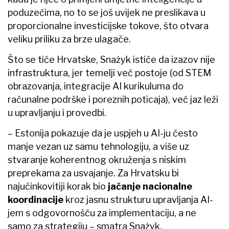
poduzećima, no to se još uvijek ne preslikava u
proporcionalne investicijske tokove, što otvara
veliku priliku za brze ulagače.
Što se tiče Hrvatske, Snażyk ističe da izazov nije
infrastruktura, jer temelji već postoje (od STEM
obrazovanja, integracije AI kurikuluma do
računalne podrške i poreznih poticaja), već jaz leži
u upravljanju i provedbi.
– Estonija pokazuje da je uspjeh u AI-ju često
manje vezan uz samu tehnologiju, a više uz
stvaranje koherentnog okruženja s niskim
preprekama za usvajanje. Za Hrvatsku bi
najučinkovitiji korak bio
jačanje nacionalne
koordinacije
kroz jasnu strukturu upravljanja AI-
jem s odgovornošću za implementaciju, a ne
samo za strategiju – smatra Snażyk.