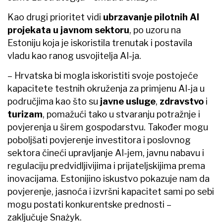
Kao drugi prioritet vidi
ubrzavanje pilotnih AI
projekata u javnom sektoru
, po uzoru na
Estoniju koja je iskoristila trenutak i postavila
vladu kao ranog usvojitelja AI-ja.
– Hrvatska bi mogla iskoristiti svoje postojeće
kapacitete testnih okruženja za primjenu AI-ja u
područjima kao što su
javne usluge
,
zdravstvo
i
turizam
, pomažući tako u stvaranju potražnje i
povjerenja u širem gospodarstvu. Također mogu
poboljšati povjerenje investitora i poslovnog
sektora čineći upravljanje AI-jem, javnu nabavu i
regulaciju predvidljivijima i prijateljskijima prema
inovacijama. Estonijino iskustvo pokazuje nam da
povjerenje, jasnoća i izvršni kapacitet sami po sebi
mogu postati konkurentske prednosti –
zaključuje Snażyk.