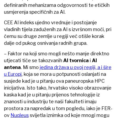
definiranih mehanizama odgovornosti te etičkih
usmjerenja specifičnih za AI.
CEE AI indeks ujedno vrednuje i postojanje
vladinih tijela zaduženih za AI s izvršnom moći, pri
čemu su druge zemlje u regiji već otišle korak
dalje od pukog osnivanja radnih grupa.
– Faktor na koji smo mogli nešto manje direktno
utjecati tiče se takozvanih
AI tvornica
i
AI
antena
. Mi smo
jedina država u ovoj regiji, a i šire
u Europi
, koja se mora u potpunosti oslanjati na
susjede kad je u pitanju ova paneuropska HPC
inicijativa. Isto tako, hrvatsko visoko obrazovanje
kaska kad je u pitanju prijenos tehnologije iz
znanosti u industriju te naši fakulteti imaju
prostora za napredak u tom pogledu, iako je FER-
ov
Nuqleus
svijetla iznimka od koje mnogi mogu