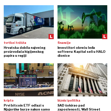
tvrtke i tržišta
financije
Hrvatska dobila najvećeg
Investitori okreću leđa
proizvođača higijenskog
softveru: Kapital seli u HALO
papira u regiji
dionice
kripto
biznis i politika
Prvi bitcoin ETF odlazi s
SAD šokirao pad
Njujorške burze nakon samo
zaposlenosti, Wall Street