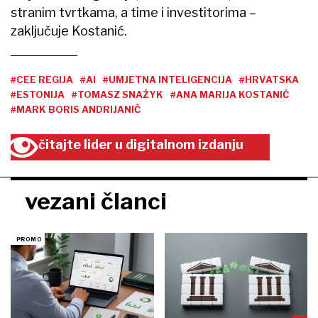
stranim tvrtkama, a time i investitorima –
zaključuje Kostanić.
#CEE REGIJA
#AI
#UMJETNA INTELIGENCIJA
#HRVATSKA
#ESTONIJA
#TOMASZ SNAŻYK
#ANA MARIJA KOSTANIĆ
#MARK BORIS ANDRIJANIČ
čitajte lider u digitalnom izdanju
vezani članci