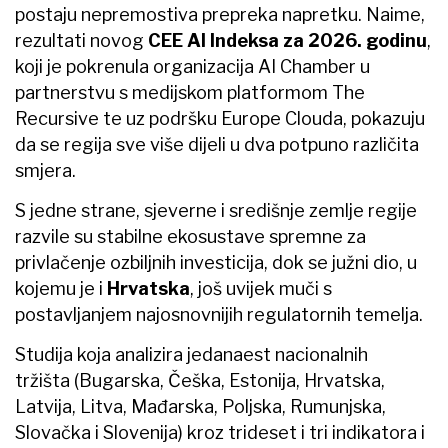
postaju nepremostiva prepreka napretku. Naime,
rezultati novog
CEE AI Indeksa za 2026. godinu
,
koji je pokrenula organizacija AI Chamber u
partnerstvu s medijskom platformom The
Recursive te uz podršku Europe Clouda, pokazuju
da se regija sve više dijeli u dva potpuno različita
smjera.
S jedne strane, sjeverne i središnje zemlje regije
razvile su stabilne ekosustave spremne za
privlačenje ozbiljnih investicija, dok se južni dio, u
kojemu je i
Hrvatska
, još uvijek muči s
postavljanjem najosnovnijih regulatornih temelja.
Studija koja analizira jedanaest nacionalnih
tržišta (Bugarska, Češka, Estonija, Hrvatska,
Latvija, Litva, Mađarska, Poljska, Rumunjska,
Slovačka i Slovenija) kroz trideset i tri indikatora i