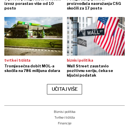
izvoz porastao više od 10
proizvođača naoružanja CSG
posto
skočili za 17 posto
tvrtke i tržišta
biznis i politika
Tromjesečna dobit MOL-a
Wall Street zaustavio
skočila na 786 milijuna dolara
pozitivnu seriju, čeka se
ključni podatak
UČITAJ VIŠE
Biznis i politika
Tvrtke i tržišta
Financije
Kripto