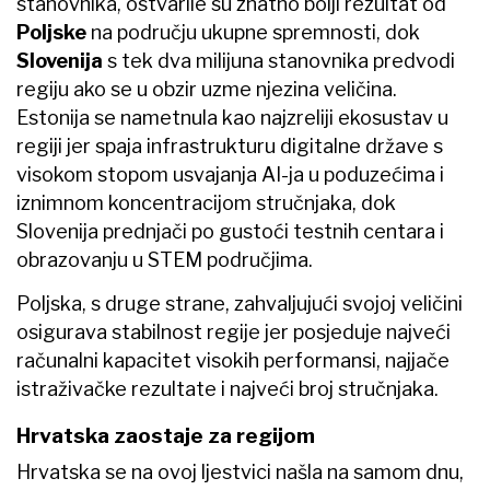
stanovnika, ostvarile su znatno bolji rezultat od
Poljske
na području ukupne spremnosti, dok
Slovenija
s tek dva milijuna stanovnika predvodi
regiju ako se u obzir uzme njezina veličina.
Estonija se nametnula kao najzreliji ekosustav u
regiji jer spaja infrastrukturu digitalne države s
visokom stopom usvajanja AI-ja u poduzećima i
iznimnom koncentracijom stručnjaka, dok
Slovenija prednjači po gustoći testnih centara i
obrazovanju u STEM područjima.
Poljska, s druge strane, zahvaljujući svojoj veličini
osigurava stabilnost regije jer posjeduje najveći
računalni kapacitet visokih performansi, najjače
istraživačke rezultate i najveći broj stručnjaka.
Hrvatska zaostaje za regijom
Hrvatska se na ovoj ljestvici našla na samom dnu,