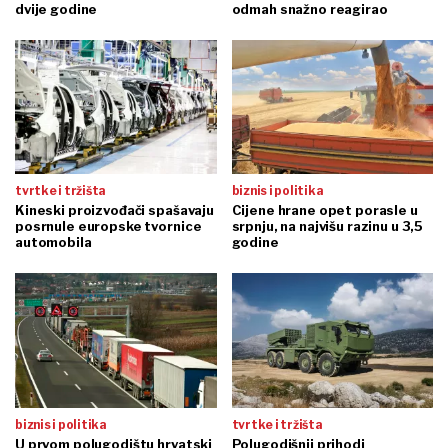
dvije godine
odmah snažno reagirao
tvrtke i tržišta
biznis i politika
Kineski proizvođači spašavaju
Cijene hrane opet porasle u
posrnule europske tvornice
srpnju, na najvišu razinu u 3,5
automobila
godine
biznis i politika
tvrtke i tržišta
U prvom polugodištu hrvatski
Polugodišnji prihodi