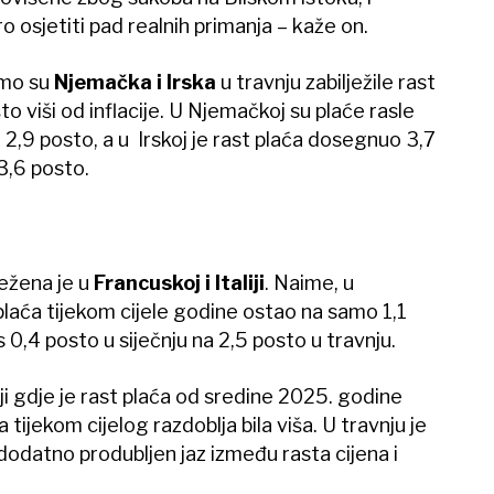
ro osjetiti pad realnih primanja – kaže on.
amo su
Njemačka i Irska
u travnju zabilježile rast
to viši od inflacije. U Njemačkoj su plaće rasle
la 2,9 posto, a u Irskoj je rast plaća dosegnuo 3,7
 3,6 posto.
ježena je u
Francuskoj i Italiji
. Naime, u
plaća tijekom cijele godine ostao na samo 1,1
 s 0,4 posto u siječnju na 2,5 posto u travnju.
liji gdje je rast plaća od sredine 2025. godine
a tijekom cijelog razdoblja bila viša. U travnju je
dodatno produbljen jaz između rasta cijena i