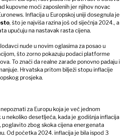
pad kupovne moći zaposlenih jer njihov novac
Euronews. Inflacija u Europskoj uniji dosegnula je
osto
, što je najviša razina još od siječnja 2024., a
ta upućuju na nastavak rasta cijena.
slodavci nude u novim oglasima za posao u
acijom, što zorno pokazuju podaci platforme
lova. To znači da realne zarade ponovno padaju i
juje. Hrvatska pritom bilježi stopu inflacije
opskog prosjeka.
isu nepoznati za Europu koja je već jednom
 u nekoliko desetljeća, kada je godišnja inflacija
, poglavito zbog skoka cijena energenata
u. Od početka 2024. inflacija je bila ispod 3