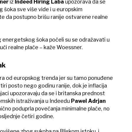
ner
iz
Indeed Hiring Laba
upozorava da se
 šoka sve više vide i u europskim
e da postupno brišu ranije ostvarene realne
lnog energetskog šoka počeli su se odražavati u
ući realne plaće – kaže Woessner.
ak
a od europskog trenda jer su tamo ponuđene
tiri posto nego godinu ranije, dok je inflacija
čnjaci upozoravaju da se i britanska prednost
omskih istraživanja u Indeedu
Pawel Adrjan
mično poduprla povećanja minimalne plaće, no
osljednje četiri godine.
povišene zbog sukoba na Bliskom istoku, i