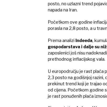
posto, no uzlazni trend pojav
napada na Iran.
Početkom ove godine inflacija 
porasla na 2,8 posto, a u travn
Prema analizi
Indeeda
, kumu
gospodarstava i dalje su ni
zaposlenici još nisu nadoknad
prethodnog inflacijskog vala.
U europodručju je rast plaća 
2,3 posto na godišnjoj razini, 
prekinut trend koji je trajao 
od cijena. Početkom godine sit
je rast ponuđenih plaća iznosio