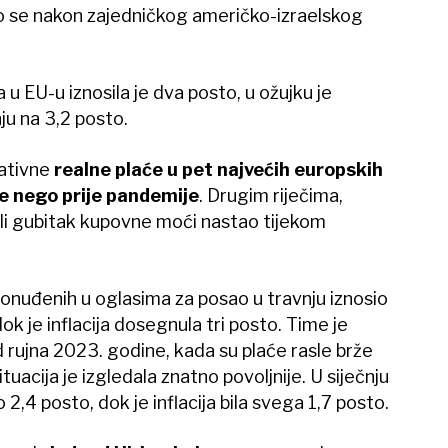
io se nakon zajedničkog američko-izraelskog
u EU-u iznosila je dva posto, u ožujku je
ju na 3,2 posto.
lativne
realne plaće u pet najvećih europskih
že nego prije pandemije
. Drugim riječima,
ili gubitak kupovne moći nastao tijekom
ponuđenih u oglasima za posao u travnju iznosio
dok je inflacija dosegnula tri posto. Time je
od rujna 2023. godine, kada su plaće rasle brže
uacija je izgledala znatno povoljnije. U siječnju
 2,4 posto, dok je inflacija bila svega 1,7 posto.