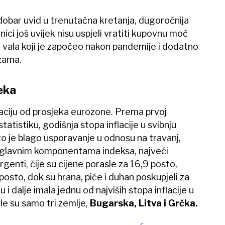
dobar uvid u trenutačna kretanja, dugoročnija
ici još uvijek nisu uspjeli vratiti kupovnu moć
g vala koji je započeo nakon pandemije i dodatno
zama.
eka
nflaciju od prosjeka eurozone. Prema prvoj
atistiku, godišnja stopa inflacije u svibnju
to je blago usporavanje u odnosu na travanj,
a glavnim komponentama indeksa, najveći
ergenti, čije su cijene porasle za 16,9 posto,
osto, dok su hrana, piće i duhan poskupjeli za
 i dalje imala jednu od najviših stopa inflacije u
ile su samo tri zemlje,
Bugarska, Litva i Grčka.