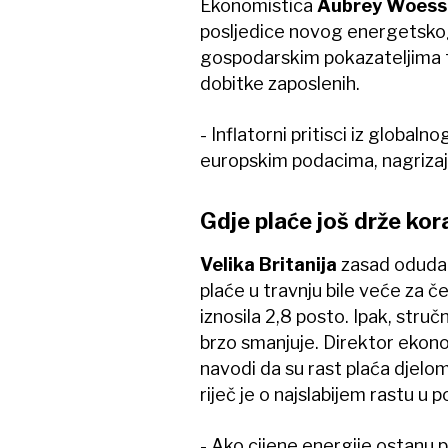
Ekonomistica
Aubrey Woess
posljedice novog energetskog
gospodarskim pokazateljima t
dobitke zaposlenih.
- Inflatorni pritisci iz globa
europskim podacima, nagrizaj
Gdje plaće još drže kor
Velika Britanija
zasad odudar
plaće u travnju bile veće za če
iznosila 2,8 posto. Ipak, stru
brzo smanjuje. Direktor ekon
navodi da su rast plaća djelo
riječ je o najslabijem rastu u p
- Ako cijene energije ostanu 