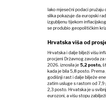
Iako mjesečni podaci pružaju 
slika pokazuje da europski radn
izgubljenu tijekom inflacijsko
se produbio geopolitičkim kri
Hrvatska viša od prosj
Hrvatska i dalje bilježi višu i
procjeni Državnog zavoda za st
2026. iznosila je
5,2 posto,
š
kada je bila 5,8 posto. Prem
godišnji rast i dalje bilježe en
zatim usluge s rastom od 7,9 p
2,3 posto. Hrvatska je u svibnju
eurozoni, a višu stopu zabiljež