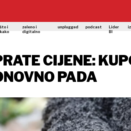
što i
zeleno i
unplugged
podcast
Lider
i
kako
digitalno
BI
PRATE CIJENE: K
ONOVNO PADA