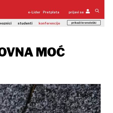
e-Lider
Pretplata
prijavi se
prikaži kronološki
zvoznici
studenti
konferencije
UPOVNA MOĆ