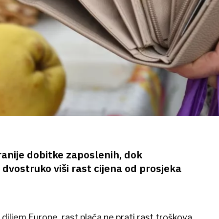
 ranije dobitke zaposlenih, dok
 dvostruko viši rast cijena od prosjeka
diljem Europe, rast plaća ne prati rast troškova