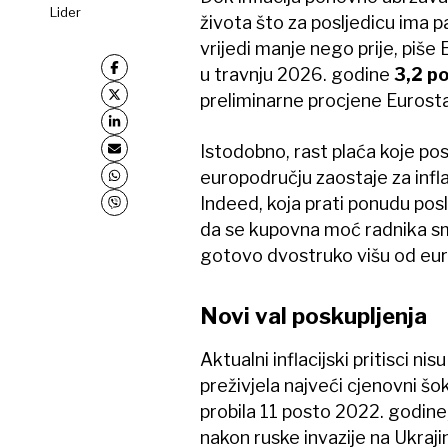
Lider
života što za posljedicu ima 
vrijedi manje nego prije, piše 
u travnju 2026. godine
3,2 p
preliminarne procjene Eurosta
Istodobno, rast plaća koje po
europodručju zaostaje za infl
Indeed, koja prati ponudu pos
da se kupovna moć radnika sman
gotovo dvostruko višu od eur
Novi val poskupljenja
Aktualni inflacijski pritisci n
preživjela najveći cjenovni šok
probila 11 posto 2022. godine
nakon ruske invazije na Ukrajin