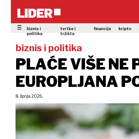
biznis i
tvrtke i
financije
kripto
politika
tržišta
biznis i politika
PLAĆE VIŠE NE 
EUROPLJANA P
8. lipnja 2026.