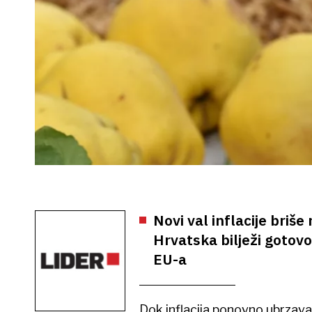
Novi val inflacije briše
Hrvatska bilježi gotovo
EU-a
Dok inflacija ponovno ubrzava 