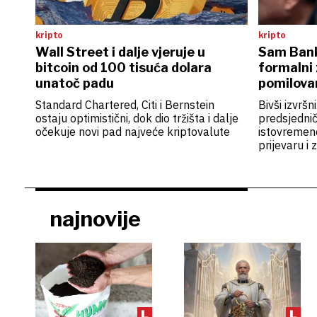
kripto
kripto
Wall Street i dalje vjeruje u
Sam Bank
bitcoin od 100 tisuća dolara
formalni 
unatoč padu
pomilova
Standard Chartered, Citi i Bernstein
Bivši izvršn
ostaju optimistični, dok dio tržišta i dalje
predsjednič
očekuje novi pad najveće kriptovalute
istovremeno
prijevaru i
najnovije