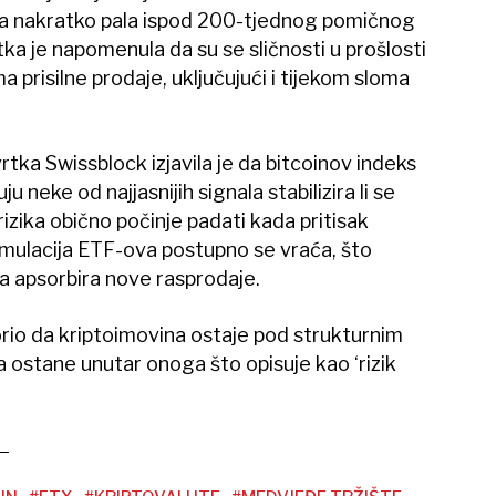
ena nakratko pala ispod 200-tjednog pomičnog
ka je napomenula da su se sličnosti u prošlosti
prisilne prodaje, uključujući i tijekom sloma
tka Swissblock izjavila je da bitcoinov indeks
u neke od najjasnijih signala stabilizira li se
 rizika obično počinje padati kada pritisak
umulacija ETF-ova postupno se vraća, što
a apsorbira nove rasprodaje.
rio da kriptoimovina ostaje pod strukturnim
a ostane unutar onoga što opisuje kao ‘rizik