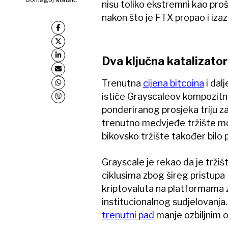
nisu toliko ekstremni kao pro
nakon što je FTX propao i izaz
Dva ključna katalizato
Trenutna
cijena bitcoina
i dal
ističe Grayscaleov kompozitn
ponderiranog prosjeka triju za
trenutno medvjeđe tržište mogl
bikovsko tržište također bilo 
Grayscale je rekao da je trži
ciklusima zbog šireg pristup
kriptovaluta na platformama 
institucionalnog sudjelovanja. 
trenutni pad
manje ozbiljnim o