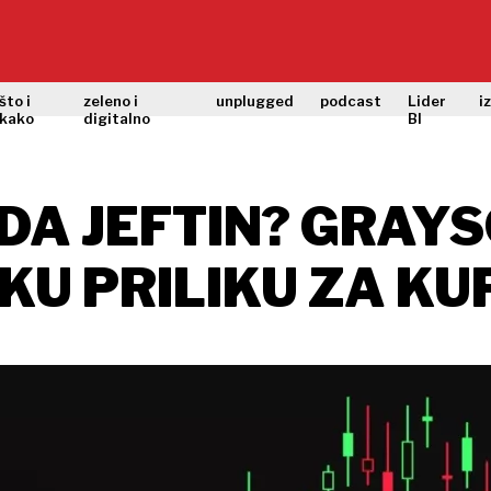
što i
zeleno i
unplugged
podcast
Lider
i
kako
digitalno
BI
SADA JEFTIN? GRAY
KU PRILIKU ZA KU