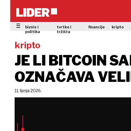
biznis i
tvrtke i
financije
kripto
politika
tržišta
kripto
JE LI BITCOIN 
OZNAČAVA VELI
11. lipnja 2026.