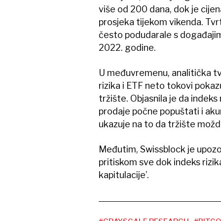
više od 200 dana, dok je cij
prosjeka tijekom vikenda. Tvrt
često podudarale s događajima 
2022. godine.
U međuvremenu, analitička tvr
rizika i ETF neto tokovi pokazuj
tržište. Objasnila je da indeks
prodaje počne popuštati i ak
ukazuje na to da tržište možd
Međutim, Swissblock je upozo
pritiskom sve dok indeks rizik
kapitulacije’.