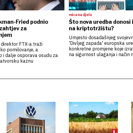
mica na djelu
man-Fried podnio
Što nova uredba donosi
zahtjev za
na kriptotržištu?
njem
Umjesto dosadašnjeg svojev
'Divljeg zapada' europska ur
i direktor FTX-a traži
konkretne promjene koje izra
ko pomilovanje, a
na sigurnost ulaganja i način n
 i dalje osporava osudu za
pružaju kriptousluge
 zatvorsku kaznu