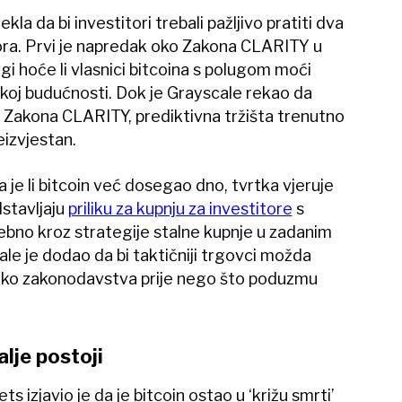
ekla da bi investitori trebali pažljivo pratiti dva
ora. Prvi je napredak oko Zakona CLARITY u
i hoće li vlasnici bitcoina s polugom moći
liskoj budućnosti. Dok je Grayscale rekao da
 Zakona CLARITY, prediktivna tržišta trenutno
eizvjestan.
je li bitcoin već dosegao dno, tvrtka vjeruje
dstavljaju
priliku za kupnju za investitore
s
bno kroz strategije stalne kupnje u zadanim
le je dodao da bi taktičniji trgovci možda
u oko zakonodavstva prije nego što poduzmu
alje postoji
s izjavio je da je bitcoin ostao u ‘križu smrti’