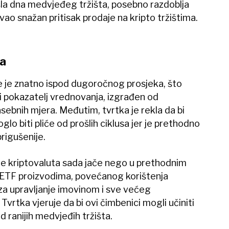
šla dna medvjeđeg tržišta, posebno razdoblja
vao snažan pritisak prodaje na kripto tržištima.
ra
je je znatno ispod dugoročnog prosjeka, što
i pokazatelj vrednovanja, izgrađen od
sebnih mjera. Međutim, tvrtka je rekla da bi
o biti pliće od prošlih ciklusa jer je prethodno
prigušenije.
šte kriptovaluta sada jače nego u prethodnim
a ETF proizvodima, povećanog korištenja
za upravljanje imovinom i sve većeg
Tvrtka vjeruje da bi ovi čimbenici mogli učiniti
d ranijih medvjeđih tržišta.