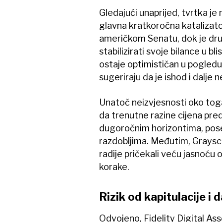
Gledajući unaprijed, tvrtka je r
glavna kratkoročna katalizat
američkom Senatu, dok je drug
stabilizirati svoje bilance u b
ostaje optimističan u pogledu
sugeriraju da je ishod i dalje n
Unatoč neizvjesnosti oko toga 
da trenutne razine cijena pre
dugoročnim horizontima, pose
razdobljima. Međutim, Graysca
radije pričekali veću jasnoć
korake.
Rizik od kapitulacije i d
Odvojeno, Fidelity Digital Asset