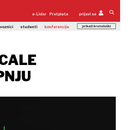
e-Lider
Pretplata
prijavi se
prikaži kronološki
zvoznici
studenti
konferencije
SCALE
PNJU