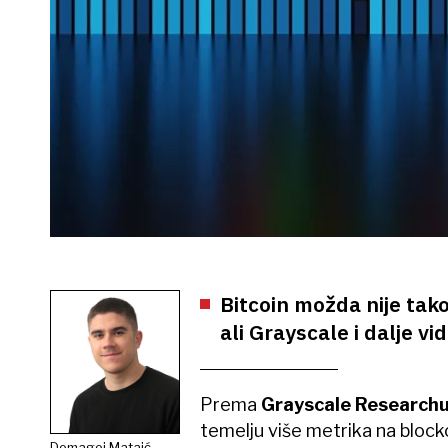
Bitcoin možda nije tak
ali Grayscale i dalje vi
Prema
Grayscale Research
temelju više metrika na blockc
Domagoj Mataić