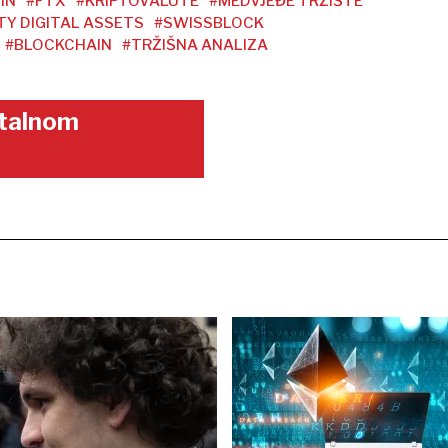
IN
#FTX
#KRIPTOVALUTE
#MEDVJEĐE TRŽIŠTE
TY DIGITAL ASSETS
#SWISSBLOCK
#BLOCKCHAIN
#TRŽIŠNA ANALIZA
gitalnom