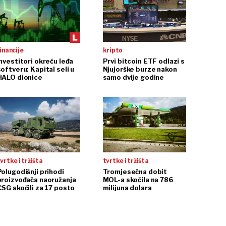
inancije
kripto
Investitori okreću leđa
Prvi bitcoin ETF odlazi s
oftveru: Kapital seli u
Njujorške burze nakon
HALO dionice
samo dvije godine
vrtke i tržišta
tvrtke i tržišta
Polugodišnji prihodi
Tromjesečna dobit
proizvođača naoružanja
MOL-a skočila na 786
CSG skočili za 17 posto
milijuna dolara