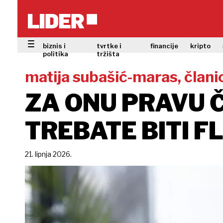
biznis i
tvrtke i
financije
kripto
politika
tržišta
matija subašić-maras, člani
ZA ONU PRAVU 
TREBATE BITI F
21. lipnja 2026.