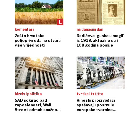
komentari
na današnji dan
Zašto hrvatska
Radićeve ‘guske u magli’
poljoprivreda ne stvara
iz 1918. aktualne su i
više vrijednosti
108 godina poslije
biznis i politika
tvrtke i tržišta
SAD šokirao pad
Kineski proizvođači
zaposlenosti, Wall
spašavaju posrnule
Street odmah snažno
europske tvornice
reagirao
automobila