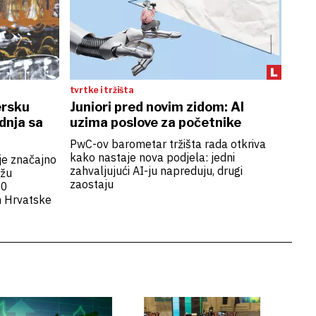
tvrtke i tržišta
ersku
Juniori pred novim zidom: AI
dnja sa
uzima poslove za početnike
PwC-ov barometar tržišta rada otkriva
kako nastaje nova podjela: jedni
e značajno
zahvaljujući AI-ju napreduju, drugi
ežu
zaostaju
00
m Hrvatske