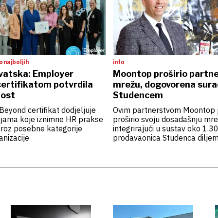
 najboljih
info
vatska: Employer
Moontop proširio partn
ertifikatom potvrdila
mrežu, dogovorena sura
nost
Studencem
eyond certifikat dodjeljuje
Ovim partnerstvom Moontop j
jama koje iznimne HR prakse
proširio svoju dosadašnju mr
kroz posebne kategorije
integrirajući u sustav oko 1.3
anizacije
prodavaonica Studenca dilje