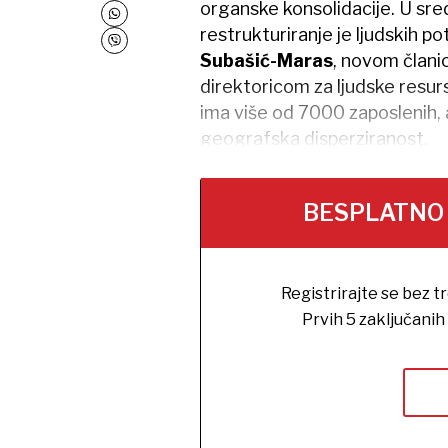
organske konsolidacije. U sre
restrukturiranje je ljudskih p
Subašić-Maras
, novom član
direktoricom za ljudske resur
ima više od 7000 zaposlenih, a
geografska disperziranost.
BESPLATNO na
Registrirajte se bez t
Prvih 5 zaključani