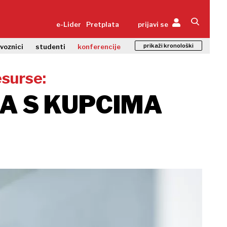
e-Lider
Pretplata
prijavi se
prikaži kronološki
zvoznici
studenti
konferencije
esurse:
A S KUPCIMA