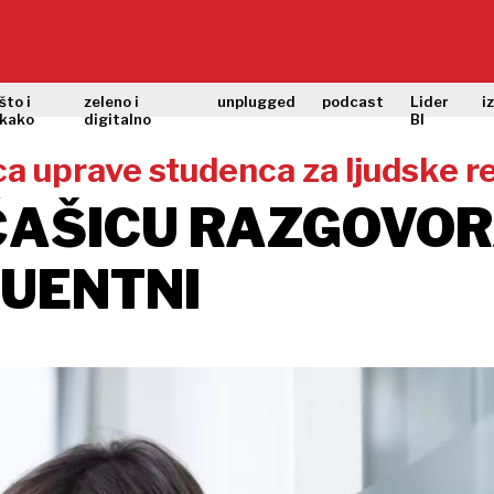
što i
zeleno i
unplugged
podcast
Lider
i
kako
digitalno
BI
ca uprave studenca za ljudske r
ČAŠICU RAZGOVOR
LUENTNI