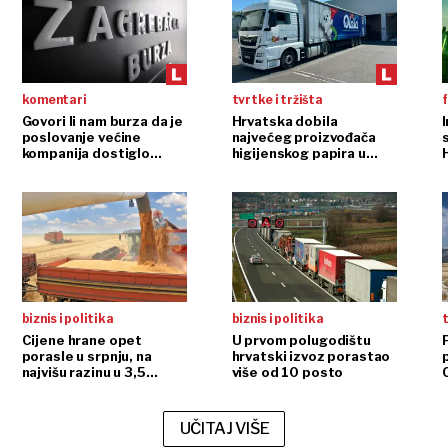
komentari
tvrtke i tržišta
f
Govori li nam burza da je
Hrvatska dobila
poslovanje većine
najvećeg proizvođača
s
kompanija dostiglo
higijenskog papira u
plafon?
regiji
biznis i politika
biznis i politika
t
Cijene hrane opet
U prvom polugodištu
porasle u srpnju, na
hrvatski izvoz porastao
najvišu razinu u 3,5
više od 10 posto
godine
UČITAJ VIŠE