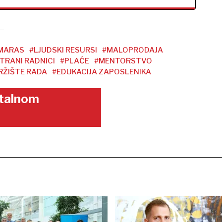
-MARAS
#LJUDSKI RESURSI
#MALOPRODAJA
TRANI RADNICI
#PLAĆE
#MENTORSTVO
RŽIŠTE RADA
#EDUKACIJA ZAPOSLENIKA
gitalnom