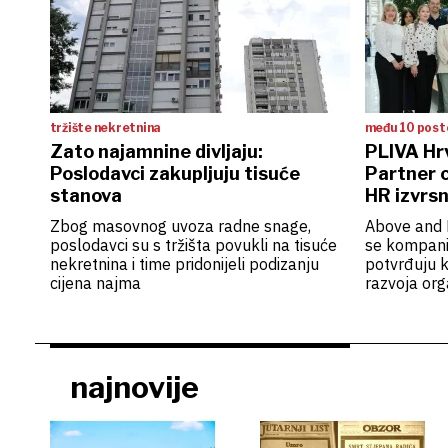
tržište nekretnina
među 10 posto
Zato najamnine divljaju:
PLIVA Hr
Poslodavci zakupljuju tisuće
Partner c
stanova
HR izvrs
Zbog masovnog uvoza radne snage,
Above and B
poslodavci su s tržišta povukli na tisuće
se kompani
nekretnina i time pridonijeli podizanju
potvrđuju 
cijena najma
razvoja org
najnovije