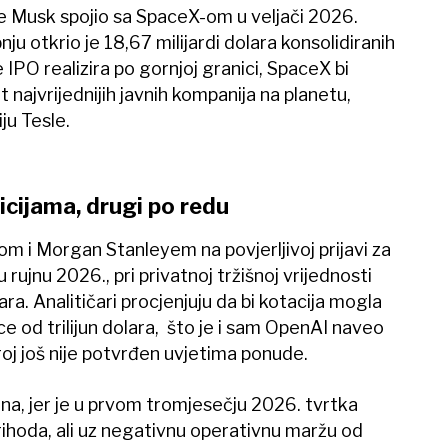
 je Musk spojio sa SpaceX-om u veljači 2026.
nju otkrio je 18,67 milijardi dolara konsolidiranih
 IPO realizira po gornjoj granici, SpaceX bi
jvrijednijih javnih kompanija na planetu,
ju Tesle.
icijama, drugi po redu
 i Morgan Stanleyem na povjerljivoj prijavi za
 u rujnu 2026., pri privatnoj tržišnoj vrijednosti
ra. Analitičari procjenjuju da bi kotacija mogla
e od trilijun dolara, što je i sam OpenAI naveo
j broj još nije potvrđen uvjetima ponude.
tna, jer je u prvom tromjesečju 2026. tvrtka
 prihoda, ali uz negativnu operativnu maržu od