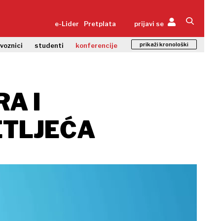
e-Lider
Pretplata
prijavi se
prikaži kronološki
zvoznici
studenti
konferencije
RA I
ETLJEĆA