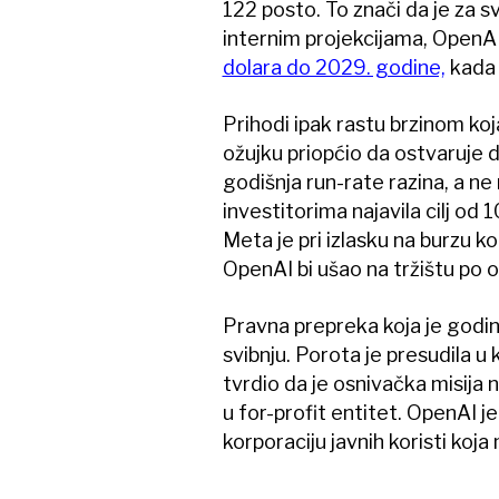
122 posto. To znači da je za s
internim projekcijama, OpenA
dolara do 2029. godine,
kada t
Prihodi ipak rastu brzinom koj
ožujku priopćio da ostvaruje d
godišnja run-rate razina, a ne 
investitorima najavila cilj od
Meta je pri izlasku na burzu k
OpenAI bi ušao na tržištu po 
Pravna prepreka koja je godi
svibnju. Porota je presudila u 
tvrdio da je osnivačka misija
u for-profit entitet. OpenAI j
korporaciju javnih koristi koja 