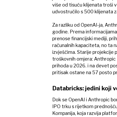
više od tisuću klijenata troši 
udvostručilo s 500 klijenata 
Za razliku od OpenAI-ja, Anth
godine. Prema informacijama ko
prenose financijski mediji, pr
računalnih kapaciteta, no ta n
izvješćima. Starije projekcije
troškovnih omjera: Anthropic 
prihoda u 2026. i na devet p
pritisak ostane na 57 posto p
Databricks: jedini koji 
Dok se OpenAI i Anthropic b
IPO trku s rijetkom prednošć
Kompanija, koja razvija platfor