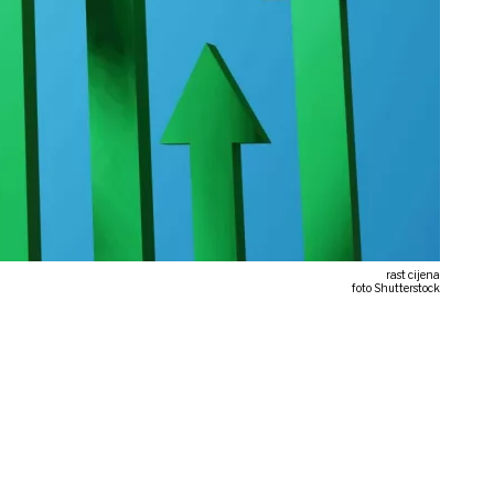
rast cijena
foto Shutterstock