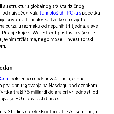
ili su strukturu globalnog tržišta rizičnog
đen od najvećeg vala
tehnoloških IPO-a s
početka
nije privatne tehnološke tvrtke na svijetu
na burzu u razmaku od nepunih tri tjedna, a sve
e. Pitanje koje si Wall Street postavlja više nije
a javnim tržištima, nego može li investitorski
om.
jedan
X-om
pokrenuo roadshow 4. lipnja, cijena
a, a prvi dan trgovanja na Nasdaqu pod oznakom
Tvrtka traži 75 milijardi dolara pri vrijednosti od
 najveći IPO u povijesti burze.
is, Starlink satelitski internet i xAI, kompaniju