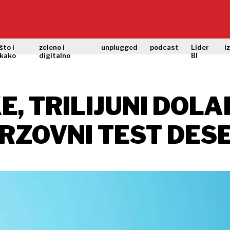
što i
zeleno i
unplugged
podcast
Lider
i
kako
digitalno
BI
E, TRILIJUNI DOLA
URZOVNI TEST DES