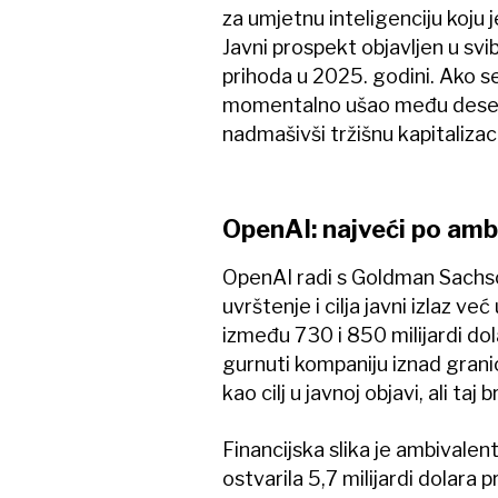
za umjetnu inteligenciju koju
Javni prospekt objavljen u svib
prihoda u 2025. godini. Ako se
momentalno ušao među deset na
nadmašivši tržišnu kapitalizaci
OpenAI: najveći po amb
OpenAI radi s Goldman Sachsom
uvrštenje i cilja javni izlaz već
između 730 i 850 milijardi dola
gurnuti kompaniju iznad granic
kao cilj u javnoj objavi, ali ta
Financijska slika je ambivalen
ostvarila 5,7 milijardi dolara