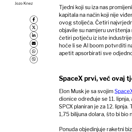
Jozo Knez
Tjedni koji su iza nas promijen
kapitala na način koji nije vi
ovog stoljeća. Četiri najvrjed
objavile su namjeru uvrštenja 
četiri potječu iz iste industrij
hoće li se AI boom potvrditi n
apetit apsorbirati sve odjedn
SpaceX prvi, već ovaj t
Elon Musk je sa svojim
Space
dionice određuje se 11. lipnj
SPCX planiran je za 12. lipnja. 
1,75 bilijuna dolara, što bi bio
Ponuda objedinjuje raketni bizn