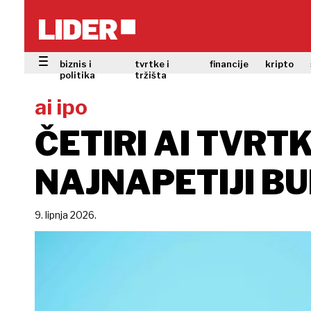
biznis i
tvrtke i
financije
kripto
politika
tržišta
ai ipo
ČETIRI AI TVRTK
NAJNAPETIJI B
9. lipnja 2026.