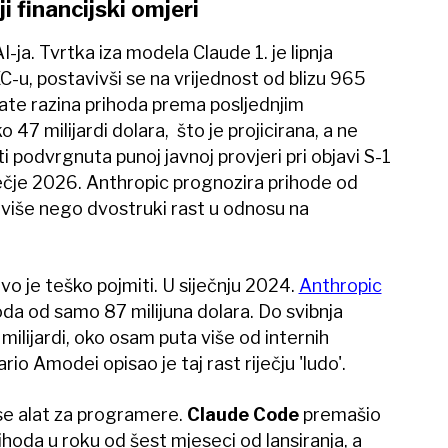
ji financijski omjeri
-ja. Tvrtka iza modela Claude 1. je lipnja
EC-u, postavivši se na vrijednost od blizu 965
-rate razina prihoda prema posljednjim
47 milijardi dolara, što je projicirana, a ne
iti podvrgnuta punoj javnoj provjeri pri objavi S-1
čje 2026. Anthropic prognozira prihode od
io više nego dvostruki rast u odnosu na
ovo je teško pojmiti. U siječnju 2024.
Anthropic
hoda od samo 87 milijuna dolara. Do svibnja
milijardi, oko osam puta više od internih
ario Amodei opisao je taj rast riječju 'ludo'.
e alat za programere.
Claude Code
premašio
rihoda u roku od šest mjeseci od lansiranja, a