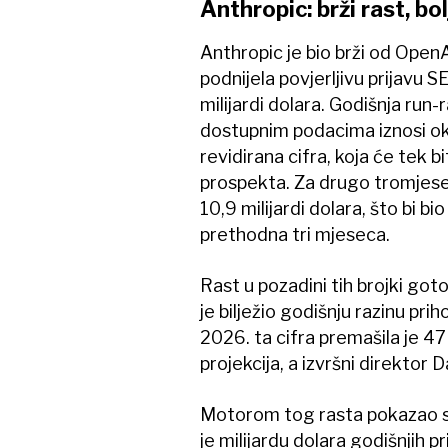
Anthropic: brži rast, bol
Anthropic je bio brži od OpenAI
podnijela povjerljivu prijavu S
milijardi dolara. Godišnja run
dostupnim podacima iznosi oko 
revidirana cifra, koja će tek b
prospekta. Za drugo tromjese
10,9 milijardi dolara, što bi b
prethodna tri mjeseca.
Rast u pozadini tih brojki got
je bilježio godišnju razinu pri
2026. ta cifra premašila je 47 
projekcija, a izvršni direktor D
Motorom tog rasta pokazao s
je milijardu dolara godišnjih p