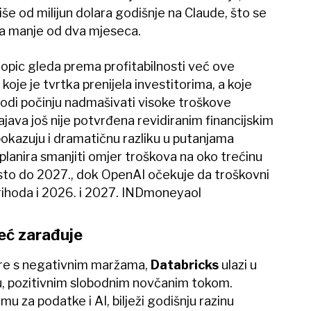
više od milijun dolara godišnje na Claude, što se
za manje od dva mjeseca.
ropic gleda prema profitabilnosti već ove
je je tvrtka prenijela investitorima, a koje
ihodi počinju nadmašivati visoke troškove
ajava još nije potvrđena revidiranim financijskim
 pokazuju i dramatičnu razliku u putanjama
planira smanjiti omjer troškova na oko trećinu
osto do 2027., dok OpenAI očekuje da troškovni
rihoda i 2026. i 2027. INDmoneyaol
već zarađuje
ore s negativnim maržama,
Databricks
ulazi u
u, pozitivnim slobodnim novčanim tokom.
mu za podatke i AI, bilježi godišnju razinu