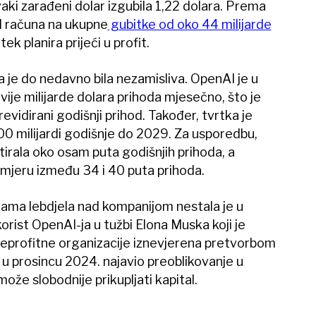
vaki zarađeni dolar izgubila 1,22 dolara. Prema
I računa na ukupne
gubitke od oko 44 milijarde
ek planira prijeći u profit.
a je do nedavno bila nezamisliva. OpenAI je u
vije milijarde dolara prihoda mjesečno, što je
revidirani godišnji prihod. Također, tvrtka je
 100 milijardi godišnje do 2029. Za usporedbu,
otirala oko osam puta godišnjih prihoda, a
omjeru između 34 i 40 puta prihoda.
nama lebdjela nad kompanijom nestala je u
korist OpenAI-ja u tužbi Elona Muska koji je
 neprofitne organizacije iznevjerena pretvorbom
e u prosincu 2024. najavio preoblikovanje u
može slobodnije prikupljati kapital.